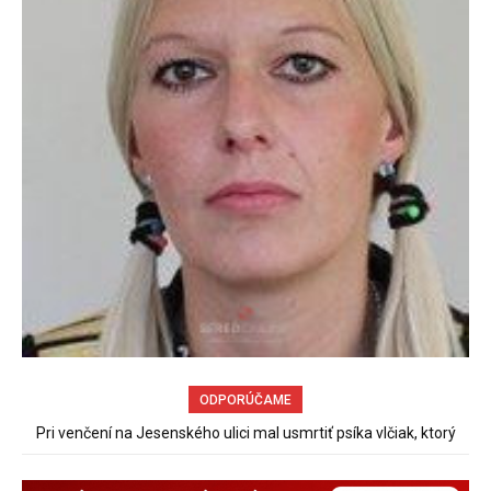
ODPORÚČAME
Pri venčení na Jesenského ulici mal usmrtiť psíka vlčiak, ktorý
70 rokov od založenia podniku Slovenské pečivárne v Seredi
mal voľne behať