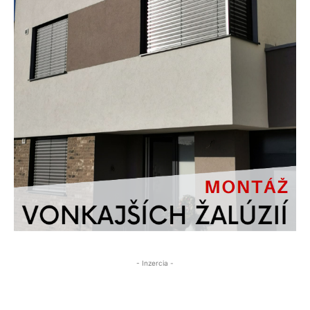
- Inzercia -