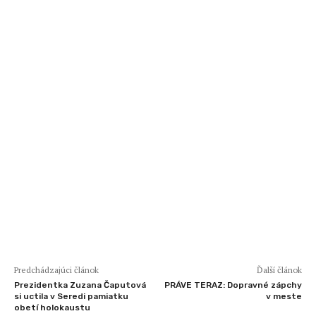
Predchádzajúci článok
Ďalší článok
Prezidentka Zuzana Čaputová
PRÁVE TERAZ: Dopravné zápchy
si uctila v Seredi pamiatku
v meste
obetí holokaustu