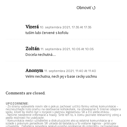
Obnoviť ⭯
Vizerá
10. septembra 2021, 17:35 At 17:35
tuším lubi červené s kofolu
Zoltán
11. septembra 2021, 10:05 At 10:05
Docela nechutná….
Anonym
11. septembra 2021, 11:40 At 11:40
Velmi nechutna, nech jej v base cecky uschnu
Comments are closed.
UPOZORNENIE:
- Zo strany vydavateľa novín ide o pokus zachovať určitú formu voľnej komunikácie –
nezneužívajte túto snahu na osočovanie kohokoľvek, na ohováranie či šírenie údajov a
správ, ktoré by mohli byť v rozpore s platnou legislatívou SR a EÚ alebo etikou.
- Nešírte neoverené informácie a hoaxy. Šírte len to, k čomu poznáte relevantný zdroj a
podľa možnosti ho uvádzajte.
- Komunikácia medzi užívateľmi a diskutujúcimi ako aj ostatná komunikácia sa v
súlade s právnym poriadkom SR ukladá do databázy a to vrátane loginov - prístupov
užívateľov . Databáza providera poskytujúceho pripojenie do internetu zaznamenáva