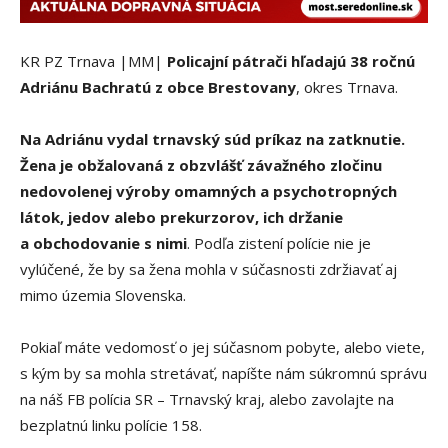
KR PZ Trnava |MM|
Policajní pátrači hľadajú 38 ročnú
Adriánu Bachratú z obce Brestovany
, okres Trnava.
Na Adriánu vydal trnavský súd príkaz na zatknutie.
Žena je obžalovaná z obzvlášť závažného zločinu
nedovolenej výroby omamných a psychotropných
látok, jedov alebo prekurzorov, ich držanie
a obchodovanie s nimi
. Podľa zistení polície nie je
vylúčené, že by sa žena mohla v súčasnosti zdržiavať aj
mimo územia Slovenska.
Pokiaľ máte vedomosť o jej súčasnom pobyte, alebo viete,
s kým by sa mohla stretávať, napíšte nám súkromnú správu
na náš FB polícia SR – Trnavský kraj, alebo zavolajte na
bezplatnú linku polície 158.