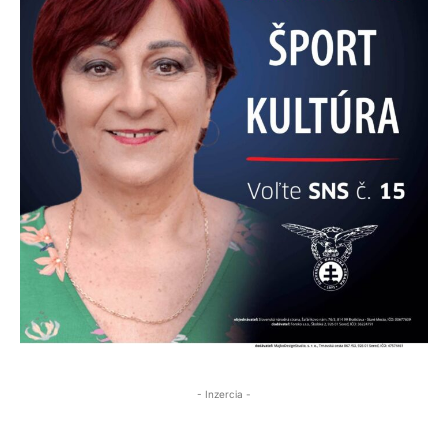
- Inzercia -