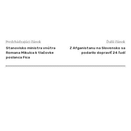
Predchádzajúci článok
Ďalší článok
Stanovisko ministra vnútra
Z Afganistanu na Slovensko sa
Romana Mikulca k tlačovke
podarilo dopraviť 24 ľudí
poslanca Fica