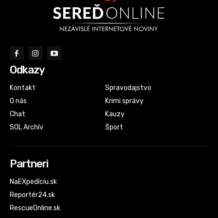
Odkazy
Kontakt
Spravodajstvo
O nás
Krimi správy
Chat
Kauzy
SOL Archív
Šport
Partneri
NaEXpedíciu.sk
Reportér24.sk
RescueOnline.sk