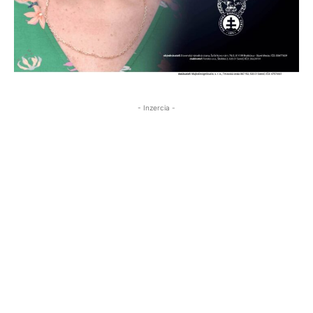
- Inzercia -