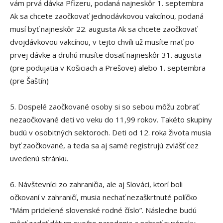
vám prvá dávka Pfizeru, podaná najneskôr 1. septembra
Ak sa chcete zaočkovať jednodávkovou vakcínou, podaná
musí byť najneskôr 22. augusta Ak sa chcete zaočkovať
dvojdávkovou vakcínou, v tejto chvíli už musíte mať po
prvej dávke a druhú musíte dosať najneskôr 31. augusta
(pre podujatia v Košiciach a Prešove) alebo 1. septembra
(pre Šaštín)
5. Dospelé zaočkované osoby si so sebou môžu zobrať
nezaočkované deti vo veku do 11,99 rokov. Takéto skupiny
budú v osobitných sektoroch. Deti od 12. roka života musia
byť zaočkované, a teda sa aj samé registrujú zvlášť cez
uvedenú stránku.
6. Návštevníci zo zahraničia, ale aj Slováci, ktorí boli
očkovaní v zahraničí, musia nechať nezaškrtnuté políčko
“Mám pridelené slovenské rodné číslo”. Následne budú
môcť zadať dátum svojho narodenia a nahrať európsky