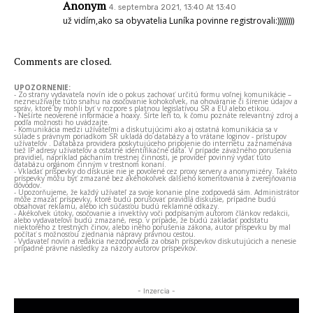
Anonym
4. septembra 2021, 13:40 At 13:40
už vidím,ako sa obyvatelia Luníka povinne registrovali:))))))))
Comments are closed.
UPOZORNENIE:
- Zo strany vydavateľa novín ide o pokus zachovať určitú formu voľnej komunikácie –
nezneužívajte túto snahu na osočovanie kohokoľvek, na ohováranie či šírenie údajov a
správ, ktoré by mohli byť v rozpore s platnou legislatívou SR a EÚ alebo etikou.
- Nešírte neoverené informácie a hoaxy. Šírte len to, k čomu poznáte relevantný zdroj a
podľa možnosti ho uvádzajte.
- Komunikácia medzi užívateľmi a diskutujúcimi ako aj ostatná komunikácia sa v
súlade s právnym poriadkom SR ukladá do databázy a to vrátane loginov - prístupov
užívateľov . Databáza providera poskytujúceho pripojenie do internetu zaznamenáva
tiež IP adresy užívateľov a ostatné identifikačné dáta. V prípade závažného porušenia
pravidiel, napríklad páchaním trestnej činnosti, je provider povinný vydať túto
databázu orgánom činným v trestnom konaní.
- Vkladať príspevky do diskusie nie je povolené cez proxy servery a anonymizéry. Takéto
príspevky môžu byť zmazané bez akéhokoľvek ďalšieho komentovania a zverejňovania
dôvodov.
- Upozorňujeme, že každý užívateľ za svoje konanie plne zodpovedá sám. Administrátor
môže zmazať príspevky, ktoré budú porušovať pravidlá diskusie, prípadne budú
obsahovať reklamu, alebo ich súčasťou budú reklamné odkazy.
- Akékoľvek útoky, osočovanie a invektívy voči podpísaným autorom článkov redakcii,
alebo vydavateľovi budú zmazané, resp. v prípade, že budú zakladať podstatu
niektorého z trestných činov, alebo iného porušenia zákona, autor príspevku by mal
počítať s možnosťou zjednania nápravy právnou cestou.
- Vydavateľ novín a redakcia nezodpovedá za obsah príspevkov diskutujúcich a nenesie
prípadné právne následky za názory autorov príspevkov.
- Inzercia -