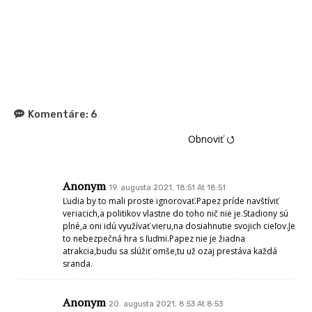
Komentáre:
6
Obnoviť ⭯
Anonym
19. augusta 2021, 18:51 At 18:51
Ľudia by to mali proste ignorovať.Papez príde navštíviť
veriacich,a politikov vlastne do toho nič nie je.Stadiony sú
plné,a oni idú využívať vieru,na dosiahnutie svojich cieľov.Je
to nebezpečná hra s ľuďmi.Papez nie je žiadna
atrakcia,budu sa slúžiť omše,tu už ozaj prestáva každá
sranda.
Anonym
20. augusta 2021, 8:53 At 8:53