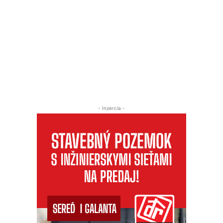
- Inzercia -