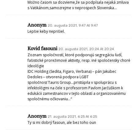
Možno časom sa dozvieme,že sa podpísala nejaká zmluva
s Vatikánom,samozrejme v neprospech Slovenska…
Anonym
20. augusta 2021, 9:47 At 9:47
Lepšie keby neprišiel.
Kovid fasouni
20. augusta 2021, 20:24 At 20:24
Zoznam spoločností, ktoré podporujú segregáciu ľudí,
fašistické prorežimové aktivity, resp. iné spoločensky choré
ideológie
IDC Holding (Sedita, Figaro, Verbana) – pán Jakubec
Dedoles – otvorená podpora LGBT
spoločnosť Tauris Group…pristúpila v spoluprácu s
infektológmi na čele s profesorom Pavlom Jarčuškom k
edukácii zamestnancov v tejto oblasti a organizovanému
spoločnému očkovaniu…“
Anonym
21. augusta 2021, 6:25 At 6:25
Ty si mi dobrý fasoun, ale bez toho oun