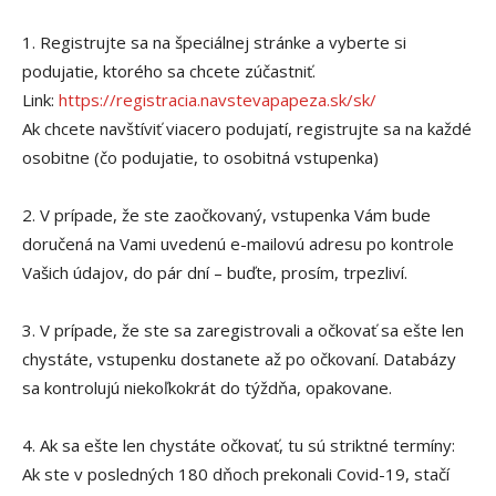
1. Registrujte sa na špeciálnej stránke a vyberte si
podujatie, ktorého sa chcete zúčastniť.
Link:
https://registracia.navstevapapeza.sk/sk/
Ak chcete navštíviť viacero podujatí, registrujte sa na každé
osobitne (čo podujatie, to osobitná vstupenka)
2. V prípade, že ste zaočkovaný, vstupenka Vám bude
doručená na Vami uvedenú e-mailovú adresu po kontrole
Vašich údajov, do pár dní – buďte, prosím, trpezliví.
3. V prípade, že ste sa zaregistrovali a očkovať sa ešte len
chystáte, vstupenku dostanete až po očkovaní. Databázy
sa kontrolujú niekoľkokrát do týždňa, opakovane.
4. Ak sa ešte len chystáte očkovať, tu sú striktné termíny:
Ak ste v posledných 180 dňoch prekonali Covid-19, stačí