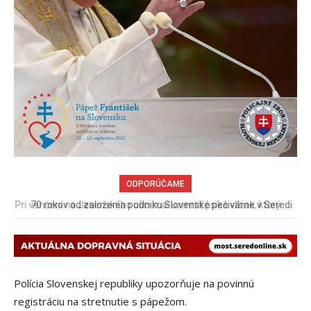
ODPORÚČAME
70 rokov od založenia podniku Slovenské pečivárne v Seredi
Polícia Slovenskej republiky upozorňuje na povinnú
registráciu na stretnutie s pápežom.