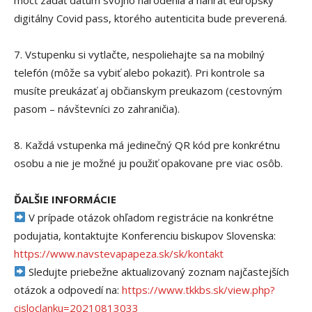
digitálny Covid pass, ktorého autenticita bude preverená.
7. Vstupenku si vytlačte, nespoliehajte sa na mobilný
telefón (môže sa vybiť alebo pokaziť). Pri kontrole sa
musíte preukázať aj občianskym preukazom (cestovným
pasom – návštevníci zo zahraničia).
8. Každá vstupenka má jedinečný QR kód pre konkrétnu
osobu a nie je možné ju použiť opakovane pre viac osôb.
ĎALŠIE INFORMÁCIE
V prípade otázok ohľadom registrácie na konkrétne
podujatia, kontaktujte Konferenciu biskupov Slovenska:
https://www.navstevapapeza.sk/sk/kontakt
Sledujte priebežne aktualizovaný zoznam najčastejších
otázok a odpovedí na:
https://www.tkkbs.sk/view.php?
cisloclanku=20210813033