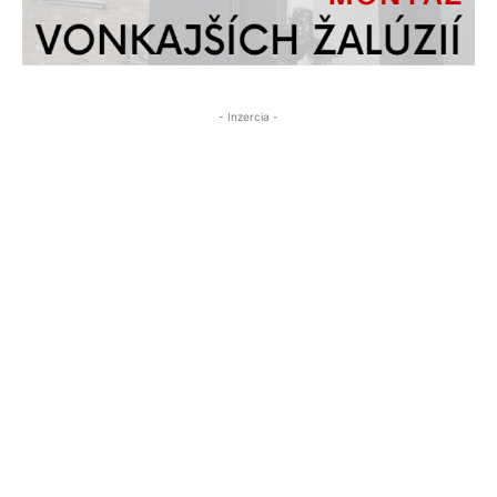
- Inzercia -