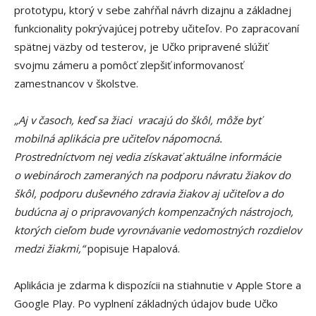
prototypu, ktorý v sebe zahŕňal návrh dizajnu a základnej
funkcionality pokrývajúcej potreby učiteľov. Po zapracovaní
spätnej väzby od testerov, je Učko pripravené slúžiť
svojmu zámeru a pomôcť zlepšiť informovanosť
zamestnancov v školstve.
„Aj v časoch, keď sa žiaci vracajú do škôl, môže byť
mobilná aplikácia pre učiteľov nápomocná.
Prostredníctvom nej vedia získavať aktuálne informácie
o webinároch zameraných na podporu návratu žiakov do
škôl, podporu duševného zdravia žiakov aj učiteľov a do
budúcna aj o pripravovaných kompenzačných nástrojoch,
ktorých cieľom bude vyrovnávanie vedomostných rozdielov
medzi žiakmi,“
popisuje Hapalová.
Aplikácia je zdarma k dispozícii na stiahnutie v Apple Store a
Google Play. Po vyplnení základných údajov bude Učko