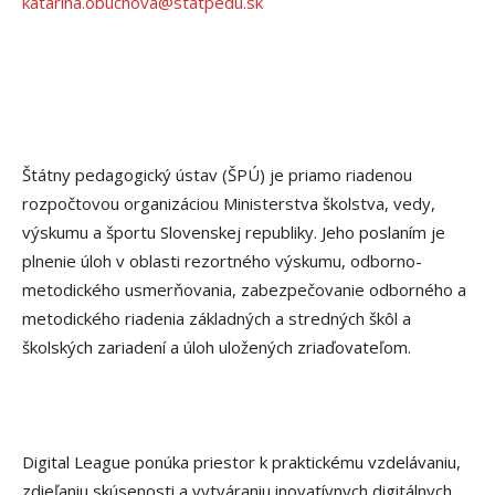
katarina.obuchova@statpedu.sk
Štátny pedagogický ústav (ŠPÚ) je priamo riadenou
rozpočtovou organizáciou Ministerstva školstva, vedy,
výskumu a športu Slovenskej republiky. Jeho poslaním je
plnenie úloh v oblasti rezortného výskumu, odborno-
metodického usmerňovania, zabezpečovanie odborného a
metodického riadenia základných a stredných škôl a
školských zariadení a úloh uložených zriaďovateľom.
Digital League ponúka priestor k praktickému vzdelávaniu,
zdieľaniu skúsenosti a vytváraniu inovatívnych digitálnych