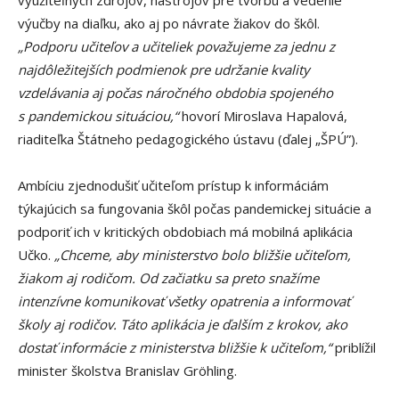
výučby na diaľku, ako aj po návrate žiakov do škôl.
„Podporu učiteľov a učiteliek považujeme za jednu z
najdôležitejších podmienok pre udržanie kvality
vzdelávania aj počas náročného obdobia spojeného
s pandemickou situáciou,“
hovorí Miroslava Hapalová,
riaditeľka Štátneho pedagogického ústavu (ďalej „ŠPÚ”).
Ambíciu zjednodušiť učiteľom prístup k informáciám
týkajúcich sa fungovania škôl počas pandemickej situácie a
podporiť ich v kritických obdobiach má mobilná aplikácia
Učko.
„Chceme, aby ministerstvo bolo bližšie učiteľom,
žiakom aj rodičom. Od začiatku sa preto snažíme
intenzívne komunikovať všetky opatrenia a informovať
školy aj rodičov. Táto aplikácia je ďalším z krokov, ako
dostať informácie z ministerstva bližšie k učiteľom,“
priblížil
minister školstva Branislav Gröhling.