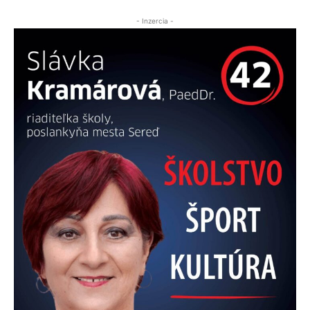
- Inzercia -