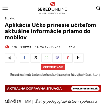
Školstvo
Aplikácia Učko prinesie učiteľom
aktuálne informácie priamo do
mobilov
Pridal
redakcia
14. mája 2021, 9:46
0
ODPORÚČAME
Pri venčení na Jesenského ulici mal usmrtiť psíka vlčiak, ktorý
mal voľne behať
MŠVVŠ SR |MM|
Štátny pedagogický ústav v spolupráci