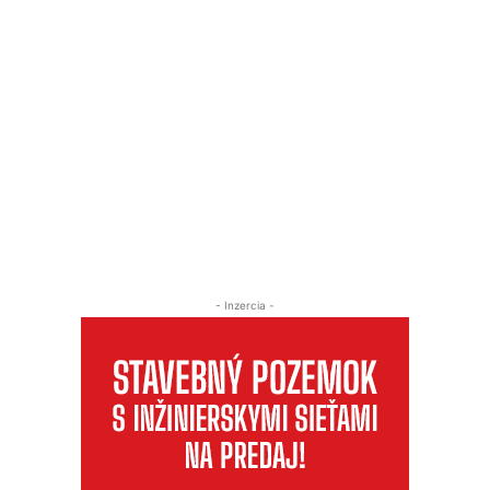
- Inzercia -