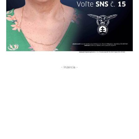
- Inzercia -