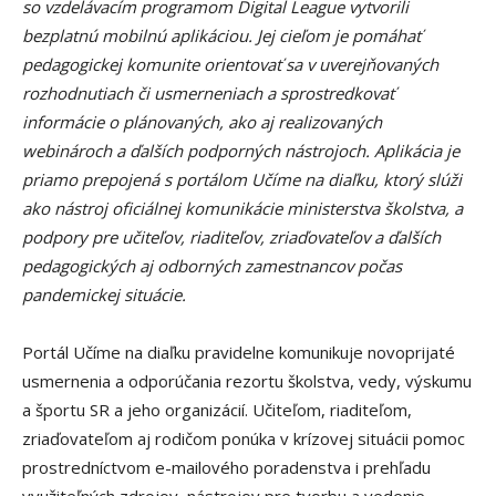
so vzdelávacím programom Digital League vytvorili
bezplatnú mobilnú aplikáciou. Jej cieľom je pomáhať
pedagogickej komunite orientovať sa v uverejňovaných
rozhodnutiach či usmerneniach a sprostredkovať
informácie o plánovaných, ako aj realizovaných
webinároch a ďalších podporných nástrojoch. Aplikácia je
priamo prepojená s portálom Učíme na diaľku, ktorý slúži
ako nástroj oficiálnej komunikácie ministerstva školstva, a
podpory pre učiteľov, riaditeľov, zriaďovateľov a ďalších
pedagogických aj odborných zamestnancov počas
pandemickej situácie.
Portál Učíme na diaľku pravidelne komunikuje novoprijaté
usmernenia a odporúčania rezortu školstva, vedy, výskumu
a športu SR a jeho organizácií. Učiteľom, riaditeľom,
zriaďovateľom aj rodičom ponúka v krízovej situácii pomoc
prostredníctvom e-mailového poradenstva i prehľadu
využiteľných zdrojov, nástrojov pre tvorbu a vedenie