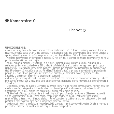
Komentáre:
0
Obnoviť ⭯
UPOZORNENIE:
- Zo strany vydavateľa novín ide o pokus zachovať určitú formu voľnej komunikácie –
nezneužívajte túto snahu na osočovanie kohokoľvek, na ohováranie či šírenie údajov a
správ, ktoré by mohli byť v rozpore s platnou legislatívou SR a EÚ alebo etikou.
- Nešírte neoverené informácie a hoaxy. Šírte len to, k čomu poznáte relevantný zdroj a
podľa možnosti ho uvádzajte.
- Komunikácia medzi užívateľmi a diskutujúcimi ako aj ostatná komunikácia sa v
súlade s právnym poriadkom SR ukladá do databázy a to vrátane loginov - prístupov
užívateľov . Databáza providera poskytujúceho pripojenie do internetu zaznamenáva
tiež IP adresy užívateľov a ostatné identifikačné dáta. V prípade závažného porušenia
pravidiel, napríklad páchaním trestnej činnosti, je provider povinný vydať túto
databázu orgánom činným v trestnom konaní.
- Vkladať príspevky do diskusie nie je povolené cez proxy servery a anonymizéry. Takéto
príspevky môžu byť zmazané bez akéhokoľvek ďalšieho komentovania a zverejňovania
dôvodov.
- Upozorňujeme, že každý užívateľ za svoje konanie plne zodpovedá sám. Administrátor
môže zmazať príspevky, ktoré budú porušovať pravidlá diskusie, prípadne budú
obsahovať reklamu, alebo ich súčasťou budú reklamné odkazy.
- Akékoľvek útoky, osočovanie a invektívy voči podpísaným autorom článkov redakcii,
alebo vydavateľovi budú zmazané, resp. v prípade, že budú zakladať podstatu
niektorého z trestných činov, alebo iného porušenia zákona, autor príspevku by mal
počítať s možnosťou zjednania nápravy právnou cestou.
- Vydavateľ novín a redakcia nezodpovedá za obsah príspevkov diskutujúcich a nenesie
prípadné právne následky za názory autorov príspevkov.