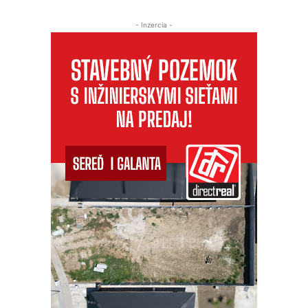
- Inzercia -