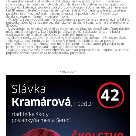
- Komunikácia medzi užívateľmi a diskutujúcimi ako aj ostatná komunikácia sa v
súlade s právnym poriadkom SR ukladá do databázy a to vrátane loginov - prístupov
užívateľov . Databáza providera poskytujúceho pripojenie do internetu zaznamenáva
tiež IP adresy užívateľov a ostatné identifikačné dáta. V prípade závažného porušenia
pravidiel, napríklad páchaním trestnej činnosti, je provider povinný vydať túto
databázu orgánom činným v trestnom konaní.
- Vkladať príspevky do diskusie nie je povolené cez proxy servery a anonymizéry. Takéto
príspevky môžu byť zmazané bez akéhokoľvek ďalšieho komentovania a zverejňovania
dôvodov.
- Upozorňujeme, že každý užívateľ za svoje konanie plne zodpovedá sám. Administrátor
môže zmazať príspevky, ktoré budú porušovať pravidlá diskusie, prípadne budú
obsahovať reklamu, alebo ich súčasťou budú reklamné odkazy.
- Akékoľvek útoky, osočovanie a invektívy voči podpísaným autorom článkov redakcii,
alebo vydavateľovi budú zmazané, resp. v prípade, že budú zakladať podstatu
niektorého z trestných činov, alebo iného porušenia zákona, autor príspevku by mal
počítať s možnosťou zjednania nápravy právnou cestou.
- Vydavateľ novín a redakcia nezodpovedá za obsah príspevkov diskutujúcich a nenesie
prípadné právne následky za názory autorov príspevkov.
- Inzercia -