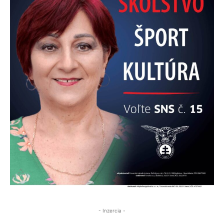
- Inzercia -