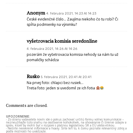
Anonym
4. februára 2021, 14:23 At 14:23
České evidenčné číslo… Zaujíma niekoho čo tu robí? Či
spĺňa podmienky na výnimku?
vyšetrovacia komisia seredonline
4. februára 2021, 14:26 At 14:26
pozerám že vyšetrovacia komisia nehody sa nám tu už
pomaličky schádza
Rusko
5. februára 2021, 20:41 At 20:41
Na prvej foto: chlapci bez rusiek…
Tretia foto: jeden si uvedomil ze ich fotia
Comments are closed.
UPOZORNENIE:
- Zo strany vydavateľa novín ide o pokus zachovať určitú formu voľnej komunikácie –
nezneužívajte túto snahu na osočovanie kohokoľvek, na ohováranie či šírenie údajov a
správ, ktoré by mohli byť v rozpore s platnou legislatívou SR a EÚ alebo etikou.
- Nešírte neoverené informácie a hoaxy. Šírte len to, k čomu poznáte relevantný zdroj a
podľa možnosti ho uvádzajte.