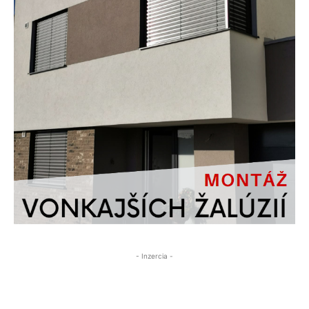
- Inzercia -