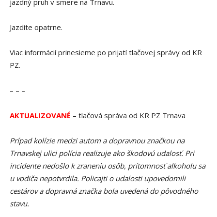
jazdný pruh v smere na Trnavu.
Jazdite opatrne.
Viac informácií prinesieme po prijatí tlačovej správy od KR
PZ.
– – –
AKTUALIZOVAN
É
–
tlačová správa od KR PZ Trnava
Prípad kolízie medzi autom a dopravnou značkou na
Trnavskej ulici polícia realizuje ako škodovú udalosť. Pri
incidente nedošlo k zraneniu osôb, prítomnosť alkoholu sa
u vodiča nepotvrdila. Policajti o udalosti upovedomili
cestárov a dopravná značka bola uvedená do pôvodného
stavu.