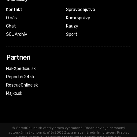
Kontakt
Spravodajstvo
O nás
Krimi správy
Chat
Kauzy
SOL Archív
Šport
Partneri
NaEXpedíciu.sk
Reportér24.sk
RescueOnline.sk
Majko.sk
© SeredOnLine.sk všetky práva vyhradené. Obsah novín je chránený
autorským zákonom č. 618/2003 Z.z. a medzinárodným právom. Prepis ,