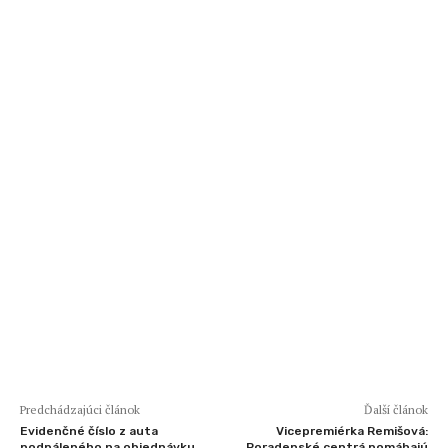
Predchádzajúci článok
Ďalší článok
Evidenčné číslo z auta
Vicepremiérka Remišová:
podpáleného na objednávku
Poradenské centrá pomáhajú