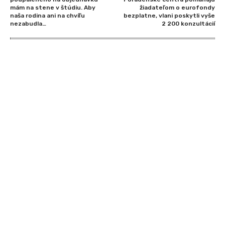
mám na stene v štúdiu. Aby
žiadateľom o eurofondy
naša rodina ani na chvíľu
bezplatne, vlani poskytli vyše
nezabudla…
2 200 konzultácií