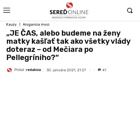
Kauzy
Arogancia moci
„JE ČAS, alebo budeme na ženy
matky kašľať tak ako všetky vlády
doteraz – od Mečiara po
Pellegríniho?“
Pridal
redakcia
30. januára 2021, 21:27
41