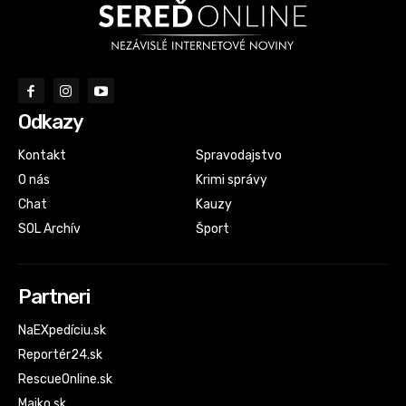
Odkazy
Kontakt
Spravodajstvo
O nás
Krimi správy
Chat
Kauzy
SOL Archív
Šport
Partneri
NaEXpedíciu.sk
Reportér24.sk
RescueOnline.sk
Majko.sk