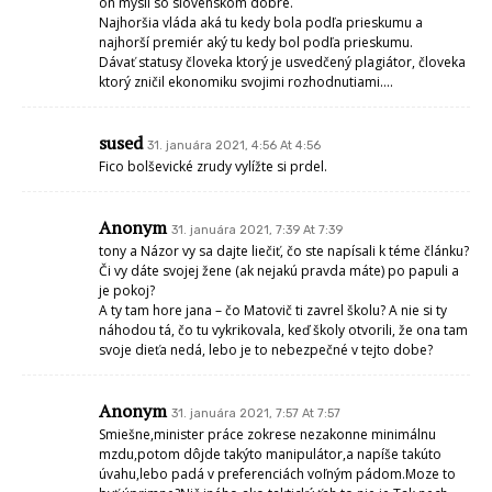
on mysli so slovenskom dobre.
Najhoršia vláda aká tu kedy bola podľa prieskumu a
najhorší premiér aký tu kedy bol podľa prieskumu.
Dávať statusy človeka ktorý je usvedčený plagiátor, človeka
ktorý zničil ekonomiku svojimi rozhodnutiami….
sused
31. januára 2021, 4:56 At 4:56
Fico bolševické zrudy vylížte si prdel.
Anonym
31. januára 2021, 7:39 At 7:39
tony a Názor vy sa dajte liečiť, čo ste napísali k téme článku?
Či vy dáte svojej žene (ak nejakú pravda máte) po papuli a
je pokoj?
A ty tam hore jana – čo Matovič ti zavrel školu? A nie si ty
náhodou tá, čo tu vykrikovala, keď školy otvorili, že ona tam
svoje dieťa nedá, lebo je to nebezpečné v tejto dobe?
Anonym
31. januára 2021, 7:57 At 7:57
Smiešne,minister práce zokrese nezakonne minimálnu
mzdu,potom dôjde takýto manipulátor,a napíše takúto
úvahu,lebo padá v preferenciách voľným pádom.Moze to