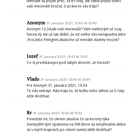
Nebojte sa pojde preč, za tri roky, ale zatiaľ pojdu všetci
vaši mecenáši bručať, či práve to vás trápi?
Anonym
31. januára 2021, 13:40 At 13:40
Anonym 13,34,aki naši mecenáši? Vám niektorým už ozaj
harasi.Vy ste už tak zblbli ,že nič iného Vás nenápadne,lebo
,Fico,lebo Pelegrini,skutočne už nemáte vlastny mozok?
Jozef
31. januára 2021, 13:47 At 13:47
Co si predstavujes pod takym slovom, ze mozok?
Vlado
31. januára 2021, 13:49 At 13:49
Pre Anonym 31. januára 2021, 13:34
To nás netrápi. Nás trápi to, že koľko toho stihnú za 3 roky
ešte dodrbať.
Rr
31. januára 2021, 13:52 At 13:52
Povedzte mi, čo okrem situácie čo sa korony týka
(nemyslím tým opatrenia na SVK ktore sú nevyhnutné alebo
sú v iných krajinách po celom svete) stihli dodrbat?