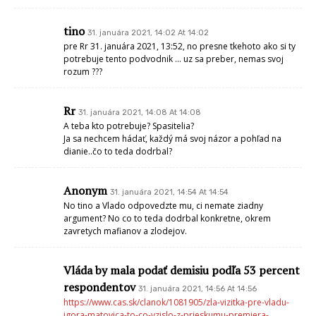
tino
31. januára 2021, 14:02 At 14:02
pre Rr 31. januára 2021, 13:52, no presne tkehoto ako si ty
potrebuje tento podvodnik … uz sa preber, nemas svoj
rozum ???
Rr
31. januára 2021, 14:08 At 14:08
A teba kto potrebuje? Spasitelia?
Ja sa nechcem hádať, každý má svoj názor a pohľad na
dianie..čo to teda dodrbal?
Anonym
31. januára 2021, 14:54 At 14:54
No tino a Vlado odpovedzte mu, ci nemate ziadny
argument? No co to teda dodrbal konkretne, okrem
zavretych mafianov a zlodejov.
Vláda by mala podať demisiu podľa 53 percent
respondentov
31. januára 2021, 14:56 At 14:56
https://www.cas.sk/clanok/1081905/zla-vizitka-pre-vladu-
igora-matovica-to-co-vzislo-z-prieskumu-premiera-