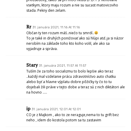
vsetkym, ktory maju rozum a nie su sucast matovicovho
stada. Pekny den zelam.
Rr
31. januára 2021, 11:16 At 11:16
Občan ty ten rozum máš..niečo tu smrdí..
To je také in druhých ponižovať ako sú hlúpi atď..ja si názor
nerobím na základe toho kto koho volil, ale ako sa
vyjadruje a správa.
Stary
31. januára 2021, 11:57 At 11:57
Tuším že za toho socializmu to bolo lepšie ako teraz
..každý mal vzdelanie prácu zdravotníctvo auto chatku
alebo byť a hlavne výplatu dobre pôžičky ty čo to tu
dojebali žili práve v tejto dobe a teraz sú z nich diktátori ale
na hovno …..
ip
31. januára 2021, 12:01 At 12:01
CO je z Majkom , ako to ze neraguje,nema to tu grift bez
neho , idem do kostola potom sa tu zastavim