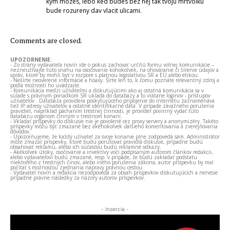
kym mozes, lebo ked budes bez nej tak tvoju mrtvolku
bude rozureny dav vlacit ulicami.
Comments are closed.
UPOZORNENIE:
- Zo strany vydavateľa novín ide o pokus zachovať určitú formu voľnej komunikácie –
nezneužívajte túto snahu na osočovanie kohokoľvek, na ohováranie či šírenie údajov a
správ, ktoré by mohli byť v rozpore s platnou legislatívou SR a EÚ alebo etikou.
- Nešírte neoverené informácie a hoaxy. Šírte len to, k čomu poznáte relevantný zdroj a
podľa možnosti ho uvádzajte.
- Komunikácia medzi užívateľmi a diskutujúcimi ako aj ostatná komunikácia sa v
súlade s právnym poriadkom SR ukladá do databázy a to vrátane loginov - prístupov
užívateľov . Databáza providera poskytujúceho pripojenie do internetu zaznamenáva
tiež IP adresy užívateľov a ostatné identifikačné dáta. V prípade závažného porušenia
pravidiel, napríklad páchaním trestnej činnosti, je provider povinný vydať túto
databázu orgánom činným v trestnom konaní.
- Vkladať príspevky do diskusie nie je povolené cez proxy servery a anonymizéry. Takéto
príspevky môžu byť zmazané bez akéhokoľvek ďalšieho komentovania a zverejňovania
dôvodov.
- Upozorňujeme, že každý užívateľ za svoje konanie plne zodpovedá sám. Administrátor
môže zmazať príspevky, ktoré budú porušovať pravidlá diskusie, prípadne budú
obsahovať reklamu, alebo ich súčasťou budú reklamné odkazy.
- Akékoľvek útoky, osočovanie a invektívy voči podpísaným autorom článkov redakcii,
alebo vydavateľovi budú zmazané, resp. v prípade, že budú zakladať podstatu
niektorého z trestných činov, alebo iného porušenia zákona, autor príspevku by mal
počítať s možnosťou zjednania nápravy právnou cestou.
- Vydavateľ novín a redakcia nezodpovedá za obsah príspevkov diskutujúcich a nenesie
prípadné právne následky za názory autorov príspevkov.
- Inzercia -