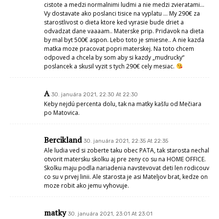
cistote a medzi normalnimi ludmi a nie medzi zvieratami…
Vy dostavate ako poslanci tisice na vyplatu … My 290€ za
starostlivost o dieta ktore ked vyrasie bude driet a
odvadzat dane vaaaam.. Materske prip. Pridavok na dieta
by mal byt 500€ aspon. Lebo toto je smiesne.. A nie kazda
matka moze pracovat popri materskej. Na toto chcem
odpoved a chcela by som aby si kazdy „mudrucky“
poslancek a skusil vyzit s tych 290€ cely mesiac.
A
30. januára 2021, 22:30 At 22:30
Keby nejdú percenta dolu, tak na matky kašľu od Mečiara
po Matovica.
Bercikland
30. januára 2021, 22:35 At 22:35
Ale ludia ved si zoberte taku obec PATA, tak starosta nechal
otvorit matersku skolku aj pre zeny co su na HOME OFFICE.
Skolku maju podla nariadenia navstevovat deti len rodicouv
co su v prvej linii. Ale starosta je asi Mateljov brat, kedze on
moze robit ako jemu vyhovuje.
matky
30. januára 2021, 23:01 At 23:01