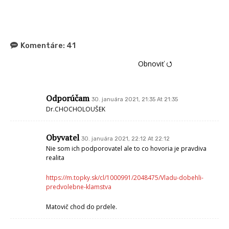
Komentáre:
41
Obnoviť ⭯
Odporúčam
30. januára 2021, 21:35 At 21:35
Dr.CHOCHOLOUŠEK
Obyvatel
30. januára 2021, 22:12 At 22:12
Nie som ich podporovatel ale to co hovoria je pravdiva
realita
https://m.topky.sk/cl/1000991/2048475/Vladu-dobehli-
predvolebne-klamstva
Matovič chod do prdele.