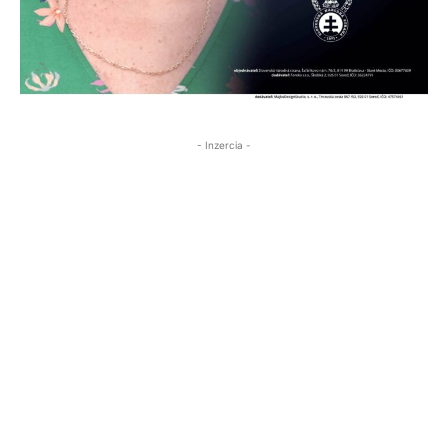
- Inzercia -