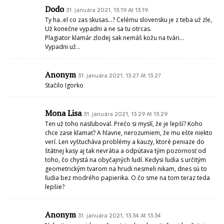
Dodo
31. januára 2021, 13:19 At 13:19
Ty ha..el co zas skusas…? Celému slovensku je z teba už zle,
Už konečne vypadni a ne sa tu otrcas.
Plagiator klamár zlodej sak nemáš kožu na tvári…
Vypadni už…
Anonym
31. januára 2021, 13:27 At 13:27
Stačilo Igorko
Mona Lisa
31. januára 2021, 13:29 At 13:29
Ten už toho nasľuboval. Prečo si myslí, že je lepší? Koho
chce zase klamať? A hlavne, nerozumiem, že mu ešte niekto
verí. Len vyštucháva problémy a kauzy, ktoré peniaze do
štátnej kasy aj tak nevrátia a odpútava tým pozornosť od
toho, čo chystá na obyčajných ľudí. Kedysi ľudia s určitým
geometrickým tvarom na hrudi nesmeli nikam, dnes sú to
ľudia bez modrého papierika. O čo sme na tom teraz teda
lepšie?
Anonym
31. januára 2021, 13:34 At 13:34