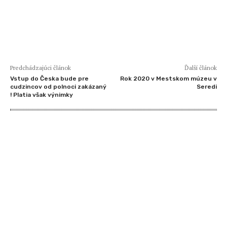
Predchádzajúci článok
Ďalší článok
Vstup do Česka bude pre
Rok 2020 v Mestskom múzeu v
cudzincov od polnoci zakázaný
Seredi
! Platia však výnimky