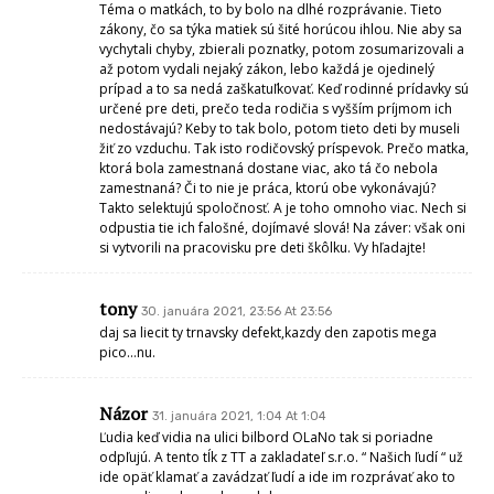
Téma o matkách, to by bolo na dlhé rozprávanie. Tieto
zákony, čo sa týka matiek sú šité horúcou ihlou. Nie aby sa
vychytali chyby, zbierali poznatky, potom zosumarizovali a
až potom vydali nejaký zákon, lebo každá je ojedinelý
prípad a to sa nedá zaškatuľkovať. Keď rodinné prídavky sú
určené pre deti, prečo teda rodičia s vyšším príjmom ich
nedostávajú? Keby to tak bolo, potom tieto deti by museli
žiť zo vzduchu. Tak isto rodičovský príspevok. Prečo matka,
ktorá bola zamestnaná dostane viac, ako tá čo nebola
zamestnaná? Či to nie je práca, ktorú obe vykonávajú?
Takto selektujú spoločnosť. A je toho omnoho viac. Nech si
odpustia tie ich falošné, dojímavé slová! Na záver: však oni
si vytvorili na pracovisku pre deti škôlku. Vy hľadajte!
tony
30. januára 2021, 23:56 At 23:56
daj sa liecit ty trnavsky defekt,kazdy den zapotis mega
pico…nu.
Názor
31. januára 2021, 1:04 At 1:04
Ľudia keď vidia na ulici bilbord OLaNo tak si poriadne
odpľujú. A tento tĺk z TT a zakladateľ s.r.o. “ Našich ľudí “ už
ide opäť klamať a zavádzať ľudí a ide im rozprávať ako to