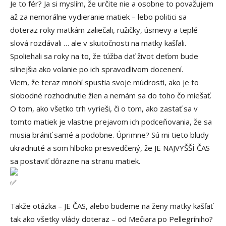
Je to fér? Ja si myslím, že určite nie a osobne to považujem
až za nemorálne vydieranie matiek – lebo politici sa
doteraz roky matkám zaliečali, ružičky, úsmevy a teplé
slová rozdávali … ale v skutočnosti na matky kašľali.
Spoliehali sa roky na to, že túžba dať život deťom bude
silnejšia ako volanie po ich spravodlivom docenení.
Viem, že teraz mnohí spustia svoje múdrosti, ako je to
slobodné rozhodnutie žien a nemám sa do toho čo miešať.
O tom, ako všetko trh vyrieši, či o tom, ako zastať sa v
tomto matiek je vlastne prejavom ich podceňovania, že sa
musia brániť samé a podobne. Úprimne? Sú mi tieto bludy
ukradnuté a som hlboko presvedčený, že JE NAJVYŠŠÍ ČAS
sa postaviť dôrazne na stranu matiek.
Takže otázka – JE ČAS, alebo budeme na ženy matky kašľať
tak ako všetky vlády doteraz – od Mečiara po Pellegríniho?