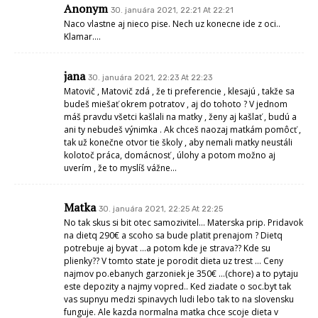
Anonym
30. januára 2021, 22:21 At 22:21
Naco vlastne aj nieco pise. Nech uz konecne ide z oci..
Klamar….
jana
30. januára 2021, 22:23 At 22:23
Matovič , Matovič zdá , že ti preferencie , klesajú , takže sa
budeš miešať okrem potratov , aj do tohoto ? V jednom
máš pravdu všetci kašlali na matky , ženy aj kašlať , budú a
ani ty nebudeš výnimka . Ak chceš naozaj matkám pomôcť ,
tak už konečne otvor tie školy , aby nemali matky neustáli
kolotoč práca, domácnosť , úlohy a potom možno aj
uverím , že to myslíš vážne…
Matka
30. januára 2021, 22:25 At 22:25
No tak skus si bit otec samozivitel… Materska prip. Pridavok
na dietq 290€ a scoho sa bude platit prenajom ? Dietq
potrebuje aj byvat …a potom kde je strava?? Kde su
plienky?? V tomto state je porodit dieta uz trest … Ceny
najmov po.ebanych garzoniek je 350€ …(chore) a to pytaju
este depozity a najmy vopred.. Ked ziadate o soc.byt tak
vas supnyu medzi spinavych ludi lebo tak to na slovensku
funguje. Ale kazda normalna matka chce scoje dieta v