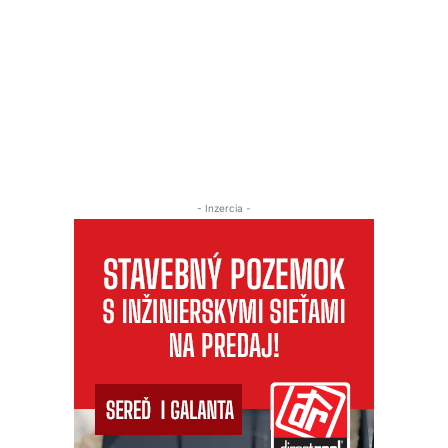
- Inzercia -