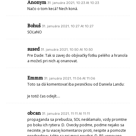
Anonym
31. januára 2021, 10:23 At 10:23
Načo o tom kecá? Nech koná.
Bohuš
31. januára 2021, 10:27 At 10:27
SOĽaNO
sused
31. januára 2021, 10:50 At 10:50
Pre Dade: Tak si zavej do obývačky fotku pelého a hranola
a možeš pri nich aj onanovat.
Emmm
31. januára 2021, 11:06 At 11:06
Toto sa dá komentovať iba pesničkou od Daniela Landu:
Je totiž čas odejít….
obcan
31. januára 2021, 11:11 At 11:11
propaganda sa prebudza, SOL nesklamalo, vzdy promtne
po boku ich rytiera :D. Ovecky podme, podme nejako sa
necinite, je tu viacej komentarov proti, nespite a pomozte
predsedovy, takto sa pri moci neudrzi :D. PS: venovane