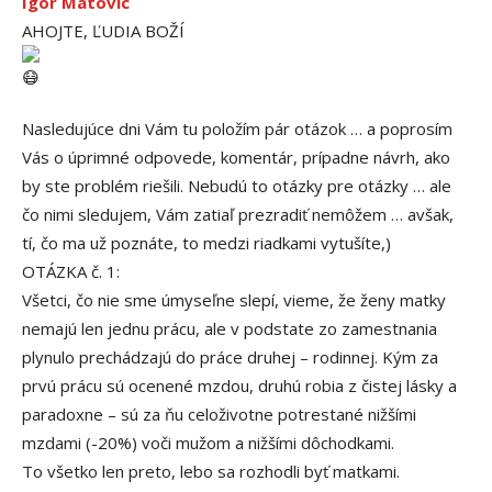
Igor Matovic
AHOJTE, ĽUDIA BOŽÍ
Nasledujúce dni Vám tu položím pár otázok … a poprosím
Vás o úprimné odpovede, komentár, prípadne návrh, ako
by ste problém riešili. Nebudú to otázky pre otázky … ale
čo nimi sledujem, Vám zatiaľ prezradiť nemôžem … avšak,
tí, čo ma už poznáte, to medzi riadkami vytušíte,)
OTÁZKA č. 1:
Všetci, čo nie sme úmyseľne slepí, vieme, že ženy matky
nemajú len jednu prácu, ale v podstate zo zamestnania
plynulo prechádzajú do práce druhej – rodinnej. Kým za
prvú prácu sú ocenené mzdou, druhú robia z čistej lásky a
paradoxne – sú za ňu celoživotne potrestané nižšími
mzdami (-20%) voči mužom a nižšími dôchodkami.
To všetko len preto, lebo sa rozhodli byť matkami.