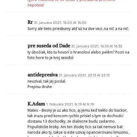
nepotesi/
Rr
31. januára 2021, 15:00 At 15:00
Sorry ale tieto prieskumy atď sú na dve veci..na nič a na nič.
pre suseda od Dade
31. januára 2021, 16:33 At 16:33
ty úbožiak, kto tu hovorí o hranolovi alebo pelém? Pozri na
foto hore to je tvoj sexidol
antidepresiva
31. januára 2021, 23:13 At 23:13
neuzival, tak jej poslal.
Prepisu druhe
K.Adam
1. februára 2021, 8:19 At 8:19
Mates – Besny je uz ako fico, aj jemu ked tieklo do backor,
tak zrazu pred koncom rychlo prisiel s tym ze dochodci
dostanu 13 dochodky, ze dialnicne budu zadarmo.
Populisticke kroky. Ani ten zlodej fico sa tak nemusi bat
naroda ako ty, takze si este uzivaj opancierovanu limuzinu ,