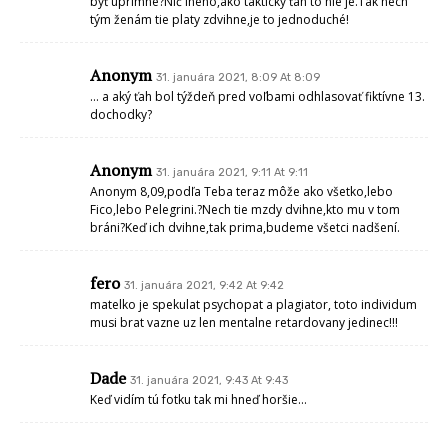
byť úprimne?Nič iného,ako taktický ťah to nie je.Tak nech
tým ženám tie platy zdvihne,je to jednoduché!
Anonym
31. januára 2021, 8:09 At 8:09
… a aký ťah bol týždeň pred voľbami odhlasovať fiktívne 13.
dochodky?
Anonym
31. januára 2021, 9:11 At 9:11
Anonym 8,09,podľa Teba teraz môže ako všetko,lebo
Fico,lebo Pelegrini.?Nech tie mzdy dvihne,kto mu v tom
bráni?Keď ich dvihne,tak prima,budeme všetci nadšení.
fero
31. januára 2021, 9:42 At 9:42
matelko je spekulat psychopat a plagiator, toto individum
musi brat vazne uz len mentalne retardovany jedinec!!!
Dade
31. januára 2021, 9:43 At 9:43
Keď vidím tú fotku tak mi hneď horšie…