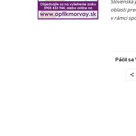
Slovenská p
oblasti pr
v rámci sp
Páčil sa