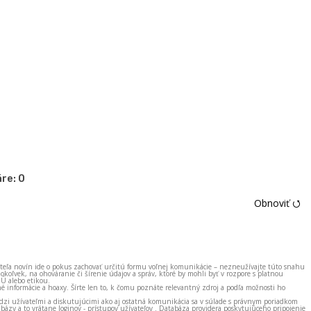
re:
0
Obnoviť ⭯
ateľa novín ide o pokus zachovať určitú formu voľnej komunikácie – nezneužívajte túto snahu
okoľvek, na ohováranie či šírenie údajov a správ, ktoré by mohli byť v rozpore s platnou
EÚ alebo etikou.
né informácie a hoaxy. Šírte len to, k čomu poznáte relevantný zdroj a podľa možnosti ho
zi užívateľmi a diskutujúcimi ako aj ostatná komunikácia sa v súlade s právnym poriadkom
bázy a to vrátane loginov - prístupov užívateľov . Databáza providera poskytujúceho pripojenie