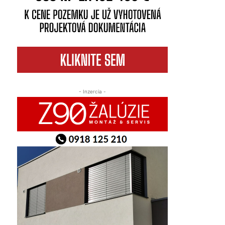
- Inzercia -