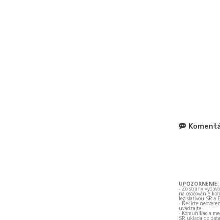
Komentá
UPOZORNENIE:
- Zo strany vydav
na osočovanie koh
legislatívou SR a 
- Nešírte neovere
uvádzajte.
- Komunikácia med
SR ukladá do data