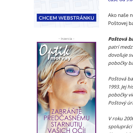
Ako naše n
Poštovej b
Poštová ba
- Inzercia -
patrí medz
dovoľuje sv
pobočky ba
Poštová ba
1993. Jej h
pobočky vi
Poštový úr
V roku 200
spolupráci