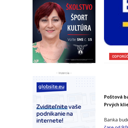
ODPORÚ
- Inzercia -
Poštová ba
Prvých kli
Banka bude
čase od 9:0