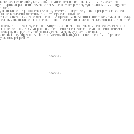
amenáva tiež IP adresy užívateľov a ostatné identifikačné dáta. V prípade závažného
el, napríklad páchaním trestnej činnosti, je provider povinný vydať túto databázu orgánom
m konaní.
ky do diskusie nie je povolené cez proxy servery a anonymizéry. Takéto príspevky môžu byť
okoľvek ďalšieho komentovania a zverejňovania dôvodov.
e každý užívateľ za svoje konanie plne zodpovedá sám. Administrátor môže zmazať príspevky,
vať pravidlá diskusie, prípadne budú obsahovať reklamu, alebo ich súčasťou budú reklamné
, osočovanie a invektívy voči podpísaným autorom článkov redakcii, alebo vydavateľovi budú
prípade, že budú zakladať podstatu niektorého z trestných činov, alebo iného porušenia
spevku by mal počítať s možnosťou zjednania nápravy právnou cestou.
 a redakcia nezodpovedá za obsah príspevkov diskutujúcich a nenesie prípadné právne
y autorov príspevkov.
- Inzercia -
- Inzercia -