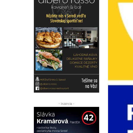
- Inzercia -