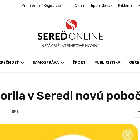
Prihlásenie / Registrovať
O nás
Tip na článok
Reklama
ZPEČNOSŤ
SAMOSPRÁVA
ŠPORT
PUBLICISTIKA
OBCE
orila v Seredi novú pobo
0