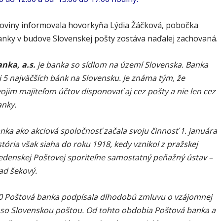
oviny informovala hovorkyňa
Lýdia Žáčková, p
obočka
anky v budove Slovenskej pošty zostáva naďalej zachovaná.
nka, a.s.
je banka so sídlom na území Slovenska. Banka
i 5 najväčších bánk na Slovensku. Je známa tým, že
ojim majiteľom účtov disponovať aj cez pošty a nie len cez
nky.
nka ako akciová spoločnosť začala svoju činnosť 1. januára
istória však siaha do roku 1918, kedy vznikol z pražskej
edenskej Poštovej sporiteľne samostatný peňažný ústav –
ad šekový.
0 Poštová banka podpísala dlhodobú zmluvu o vzájomnej
 so Slovenskou poštou. Od tohto obdobia Poštová banka a