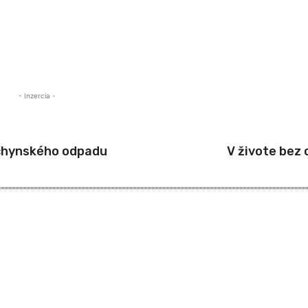
- Inzercia -
chynského odpadu
V živote bez