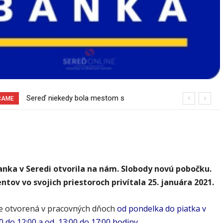
Sereď niekedy bola mestom s
Pri venčení na Jesenského ulici mal
ČAME
výborným napojením na hromadnú
usmrtiť psíka vlčiak, ktorý mal voľne
dopravu – ANKETA
behať
nka v Seredi otvorila na nám. Slobody novú pobočku.
entov vo svojich priestoroch privítala 25. januára 2021.
 otvorená v pracovných dňoch
od pondelka do piatka v
0 do 12:00 a od 13:00 do 17:00 hodiny.