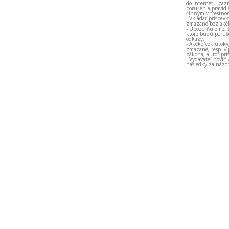
do internetu zazn
porušenia pravidi
činným v trestno
- Vkladať príspev
zmazané bez akéh
- Upozorňujeme, ž
ktoré budú porušo
odkazy.
- Akékoľvek útoky
zmazané, resp. v 
zákona, autor prí
- Vydavateľ novín
následky za názor