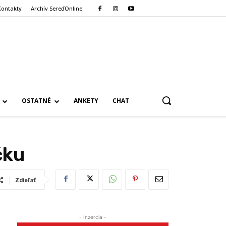
Kontakty
Archív SereďOnline
OSTATNÉ
ANKETY
CHAT
čku
Zdieľať
- Inzercia -