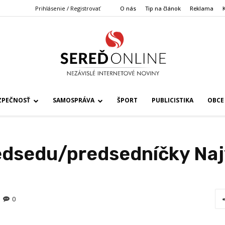
Prihlásenie / Registrovať
O nás
Tip na článok
Reklama
ZPEČNOSŤ
SAMOSPRÁVA
ŠPORT
PUBLICISTIKA
OBCE
edsedu/predsedníčky Na
0