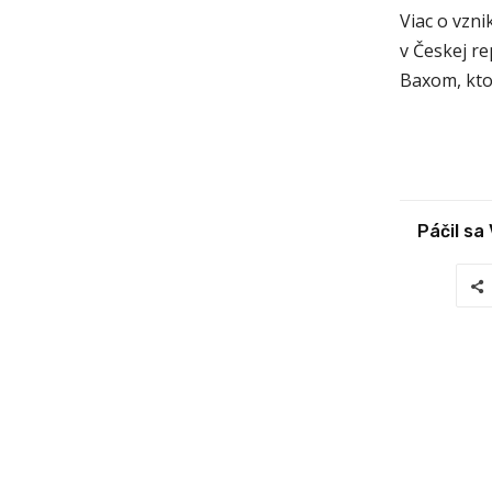
Viac o vzn
v Českej re
Baxom, kto
Páčil sa