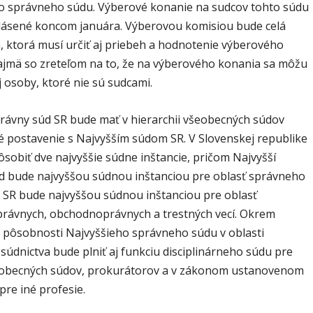
o správneho súdu. Výberové konanie na sudcov tohto súdu
lásené koncom januára. Výberovou komisiou bude celá
, ktorá musí určiť aj priebeh a hodnotenie výberového
ajmä so zreteľom na to, že na výberového konania sa môžu
j osoby, ktoré nie sú sudcami.
právny súd SR bude mať v hierarchii všeobecných súdov
 postavenie s Najvyšším súdom SR. V Slovenskej republike
sobiť dve najvyššie súdne inštancie, pričom Najvyšší
d bude najvyššou súdnou inštanciou pre oblasť správneho
a SR bude najvyššou súdnou inštanciou pre oblasť
rávnych, obchodnoprávnych a trestných vecí. Okrem
 pôsobnosti Najvyššieho správneho súdu v oblasti
údnictva bude plniť aj funkciu disciplinárneho súdu pre
obecných súdov, prokurátorov a v zákonom ustanovenom
pre iné profesie.