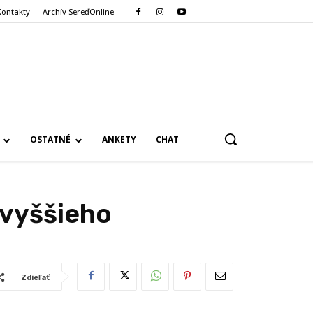
Kontakty
Archív SereďOnline
OSTATNÉ
ANKETY
CHAT
jvyššieho
Zdieľať