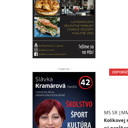
- Inzercia -
ODPORÚ
MS SR |
Kolíkovej 
sú napĺňa