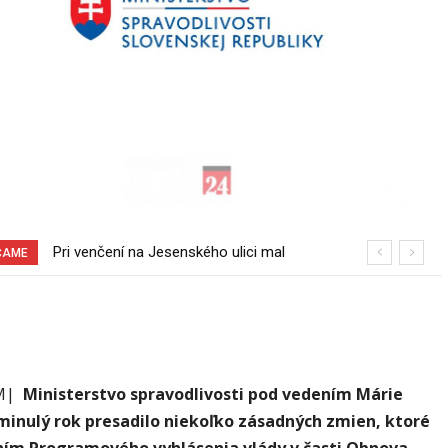
Pri venčení na Jesenského ulici mal
Burina pri cyklotrase Sereď – Šúrovce
ČAME
usmrtiť psíka vlčiak, ktorý mal voľne
behať
MM|
Ministerstvo spravodlivosti pod vedením Márie
minulý rok presadilo niekoľko zásadných zmien, ktoré
ním Programového vyhlásenia vlády v časti Obnova