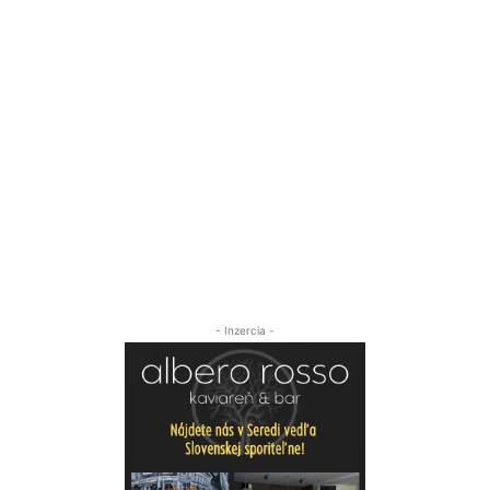
- Inzercia -