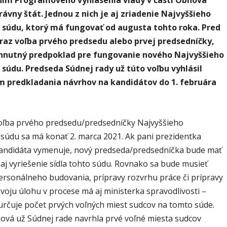
rávny štát. Jednou z nich je aj zriadenie Najvyššieho
 súdu, ktorý má fungovať od augusta tohto roka.
Pred
raz voľba prvého predsedu alebo prvej predsedníčky,
yhnutný predpoklad pre fungovanie nového Najvyššieho
súdu. Predseda Súdnej rady už túto voľbu vyhlásil
m predkladania návrhov na kandidátov do 1. februára
ľba prvého predsedu/predsedníčky Najvyššieho
súdu sa má konať 2. marca 2021. Ak pani prezidentka
andidáta vymenuje, nový predseda/predsedníčka bude mať
 aj vyriešenie sídla tohto súdu. Rovnako sa bude musieť
personálneho budovania, prípravy rozvrhu práce či prípravy
voju úlohu v procese má aj ministerka spravodlivosti –
určuje počet prvých voľných miest sudcov na tomto súde.
ková už Súdnej rade navrhla prvé voľné miesta sudcov