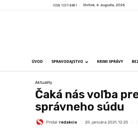
ISSN 1337-8481
štvrtok, 6. augusta, 2026
ÚVOD
SPRAVODAJSTVO
KRIMI SPRÁVY
BE
Aktuality
Čaká nás voľba pr
správneho súdu
Pridal
redakcia
20. januára 2021, 12:25