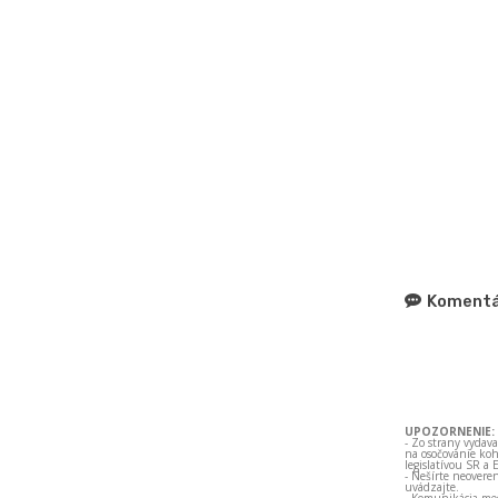
Komentá
UPOZORNENIE:
- Zo strany vydav
na osočovanie koh
legislatívou SR a 
- Nešírte neovere
uvádzajte.
- Komunikácia med