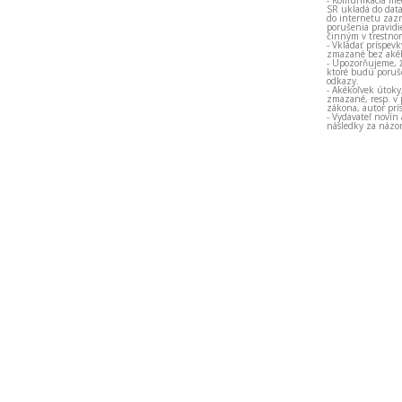
SR ukladá do data
do internetu zazn
porušenia pravidi
činným v trestno
- Vkladať príspev
zmazané bez akéh
- Upozorňujeme, ž
ktoré budú porušo
odkazy.
- Akékoľvek útoky
zmazané, resp. v 
zákona, autor prí
- Vydavateľ novín
následky za názor