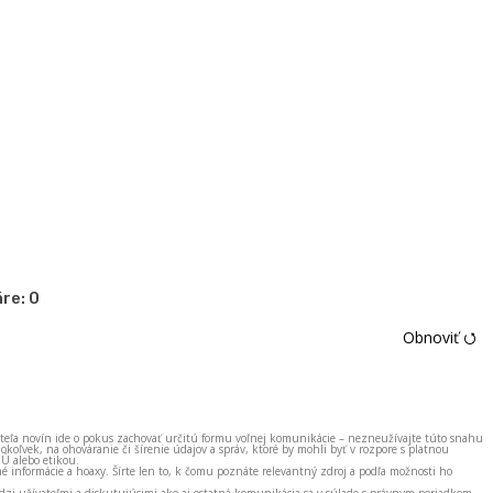
re:
0
Obnoviť ⭯
ateľa novín ide o pokus zachovať určitú formu voľnej komunikácie – nezneužívajte túto snahu
okoľvek, na ohováranie či šírenie údajov a správ, ktoré by mohli byť v rozpore s platnou
EÚ alebo etikou.
né informácie a hoaxy. Šírte len to, k čomu poznáte relevantný zdroj a podľa možnosti ho
zi užívateľmi a diskutujúcimi ako aj ostatná komunikácia sa v súlade s právnym poriadkom