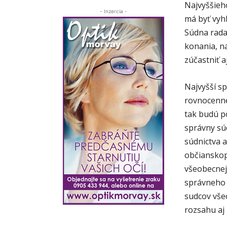
Najvyššieh
- Inzercia -
má byť vyh
Súdna rada
konania, n
zúčastniť a
Najvyšší s
rovnocenné
tak budú pô
správny sú
súdnictva 
občianskop
všeobecnej
správneho s
sudcov vše
rozsahu aj 