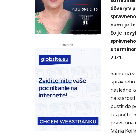
dôvery v p
správneho
nami je te
čo je nev
správneho 
- Inzercia -
s termíno
2021.
Samotná vo
správneho 
následne k
na starosti
pustiť do 
rozpočtu. S
práve ona 
Mária Kolí