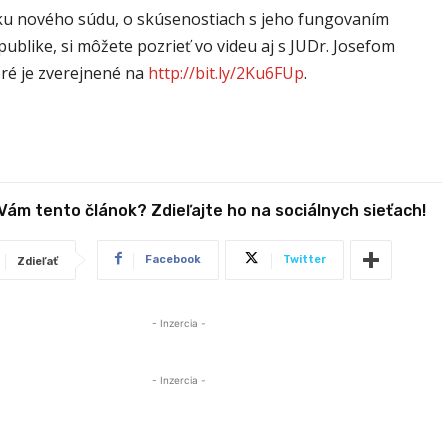
iku nového súdu, o skúsenostiach s jeho fungovaním
publike, si môžete pozrieť vo videu aj s JUDr. Josefom
ré je zverejnené na
http://bit.ly/2Ku6FUp
.
 Vám tento článok? Zdieľajte ho na sociálnych sieťach!
Facebook
Twitter
Zdieľať
- Inzercia -
- Inzercia -