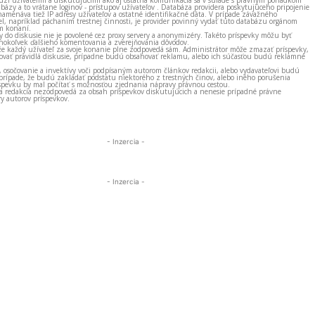
bázy a to vrátane loginov - prístupov užívateľov . Databáza providera poskytujúceho pripojenie
amenáva tiež IP adresy užívateľov a ostatné identifikačné dáta. V prípade závažného
el, napríklad páchaním trestnej činnosti, je provider povinný vydať túto databázu orgánom
m konaní.
ky do diskusie nie je povolené cez proxy servery a anonymizéry. Takéto príspevky môžu byť
okoľvek ďalšieho komentovania a zverejňovania dôvodov.
e každý užívateľ za svoje konanie plne zodpovedá sám. Administrátor môže zmazať príspevky,
vať pravidlá diskusie, prípadne budú obsahovať reklamu, alebo ich súčasťou budú reklamné
, osočovanie a invektívy voči podpísaným autorom článkov redakcii, alebo vydavateľovi budú
prípade, že budú zakladať podstatu niektorého z trestných činov, alebo iného porušenia
spevku by mal počítať s možnosťou zjednania nápravy právnou cestou.
 a redakcia nezodpovedá za obsah príspevkov diskutujúcich a nenesie prípadné právne
y autorov príspevkov.
- Inzercia -
- Inzercia -