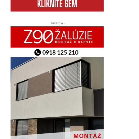
- Inzercia -