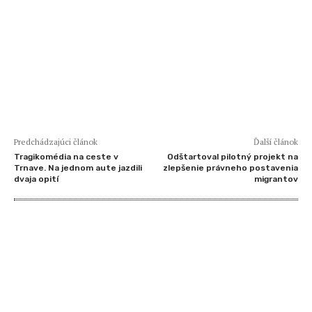
Predchádzajúci článok
Ďalší článok
Tragikomédia na ceste v
Odštartoval pilotný projekt na
Trnave. Na jednom aute jazdili
zlepšenie právneho postavenia
dvaja opití
migrantov