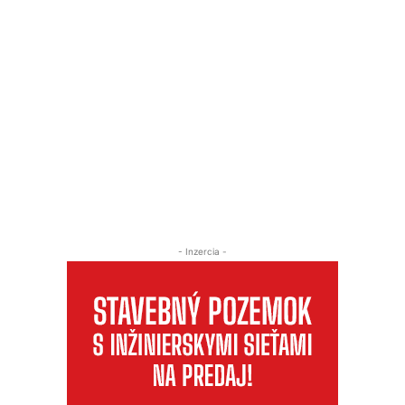
- Inzercia -