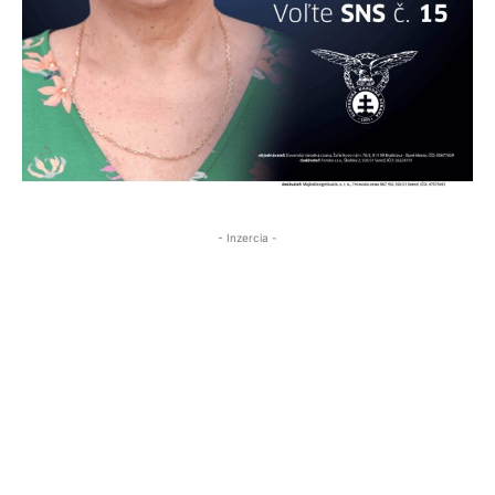
- Inzercia -