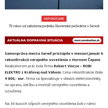
ODPORÚČAME
70 rokov od založenia podniku Slovenské pečivárne v Seredi
Burina pri cyklotrase Sereď – Šúrovce
Samospráva mesta Sereď pristúpila v mesiaci január k
rekonštrukcii verejného osvetlenia v Hornom Čepeni.
Realizátorom prác bola firma
Robert Vincze – ROBI
ELEKTRO z Kráľovej nad Váhom.
Cena rekonštrukcie činila
9 800,- eur.
Firma sa špecializuje v oblasti elektrotechniky
na opravu, údržbu a montáž verejného osvetlenia a
ozvučenia.
Na 36 kusoch stĺpoch verejného osvetlenia boli v rámci