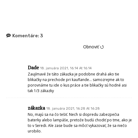
Komentáre:
3
Obnoviť ⭯
Dade
18. januára 2021, 16:14 At 16:14
Zaujímavé že táto zákazka je podobne drahá ako tie
blikačky na prechode pri kauflande… samozrejme ak to
porovnáme tu ide o kus práce a tie blikačky sú hodné asi
tak 1/3 zákazky
zákazka
18. januára 2021, 16:28 At 16:28
No, majú sa na čo tešiť. Nech si dopredu zabezpečia
baterky alebo lampáše, pretože budú chodiť po tme, ako je
to v Seredi. Ale zase bude sa môcť vykazovať, že sa niečo
urobilo.