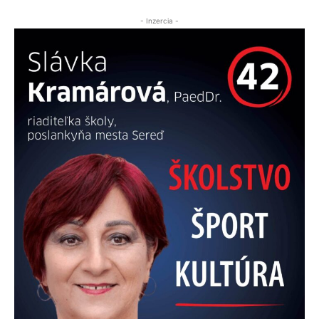
- Inzercia -