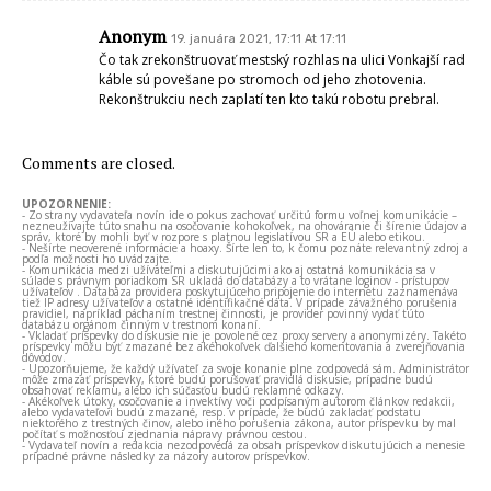
Anonym
19. januára 2021, 17:11 At 17:11
Čo tak zrekonštruovať mestský rozhlas na ulici Vonkajší rad
káble sú povešane po stromoch od jeho zhotovenia.
Rekonštrukciu nech zaplatí ten kto takú robotu prebral.
Comments are closed.
UPOZORNENIE:
- Zo strany vydavateľa novín ide o pokus zachovať určitú formu voľnej komunikácie –
nezneužívajte túto snahu na osočovanie kohokoľvek, na ohováranie či šírenie údajov a
správ, ktoré by mohli byť v rozpore s platnou legislatívou SR a EÚ alebo etikou.
- Nešírte neoverené informácie a hoaxy. Šírte len to, k čomu poznáte relevantný zdroj a
podľa možnosti ho uvádzajte.
- Komunikácia medzi užívateľmi a diskutujúcimi ako aj ostatná komunikácia sa v
súlade s právnym poriadkom SR ukladá do databázy a to vrátane loginov - prístupov
užívateľov . Databáza providera poskytujúceho pripojenie do internetu zaznamenáva
tiež IP adresy užívateľov a ostatné identifikačné dáta. V prípade závažného porušenia
pravidiel, napríklad páchaním trestnej činnosti, je provider povinný vydať túto
databázu orgánom činným v trestnom konaní.
- Vkladať príspevky do diskusie nie je povolené cez proxy servery a anonymizéry. Takéto
príspevky môžu byť zmazané bez akéhokoľvek ďalšieho komentovania a zverejňovania
dôvodov.
- Upozorňujeme, že každý užívateľ za svoje konanie plne zodpovedá sám. Administrátor
môže zmazať príspevky, ktoré budú porušovať pravidlá diskusie, prípadne budú
obsahovať reklamu, alebo ich súčasťou budú reklamné odkazy.
- Akékoľvek útoky, osočovanie a invektívy voči podpísaným autorom článkov redakcii,
alebo vydavateľovi budú zmazané, resp. v prípade, že budú zakladať podstatu
niektorého z trestných činov, alebo iného porušenia zákona, autor príspevku by mal
počítať s možnosťou zjednania nápravy právnou cestou.
- Vydavateľ novín a redakcia nezodpovedá za obsah príspevkov diskutujúcich a nenesie
prípadné právne následky za názory autorov príspevkov.