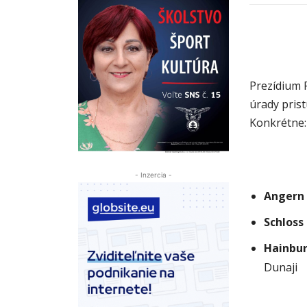
Prezídium 
úrady pris
Konkrétne:
- Inzercia -
Angern 
Schloss
Hainbur
Dunaji