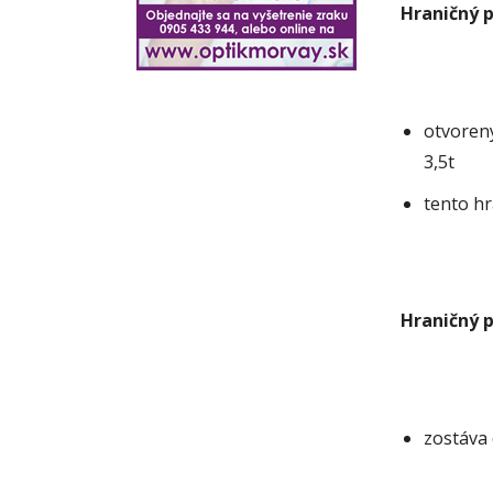
Hraničný p
otvoren
3,5t
tento hr
Hraničný 
zostáva