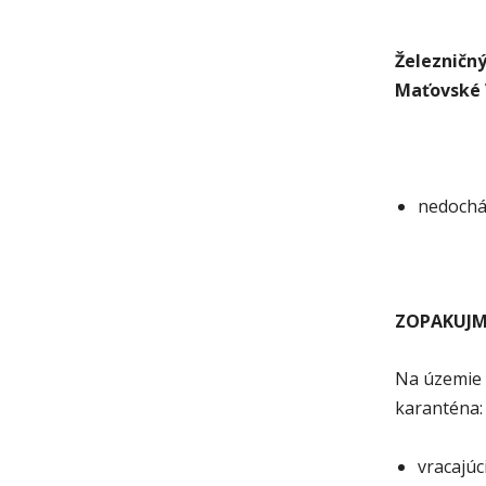
Železničný
Maťovské 
nedochá
ZOPAKUJME
Na územie 
karanténa:
vracajúc