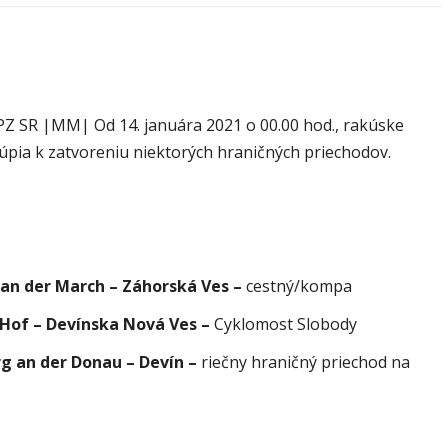
výborným napojením na hromadnú
usmrtiť psíka vlčiak, ktorý mal voľne
dopravu – ANKETA
behať
PZ SR |MM| Od 14. januára 2021 o 00.00 hod., rakúske
túpia k zatvoreniu niektorých hraničných priechodov.
an der March – Záhorská Ves –
cestný/kompa
 Hof – Devínska Nová Ves –
Cyklomost Slobody
g an der Donau – Devín –
riečny hraničný priechod na