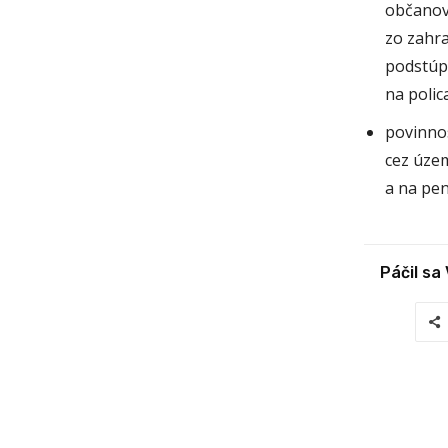
občanov 
zo zahra
podstúp
na poli
povinnos
cez územ
a na pen
Páčil sa