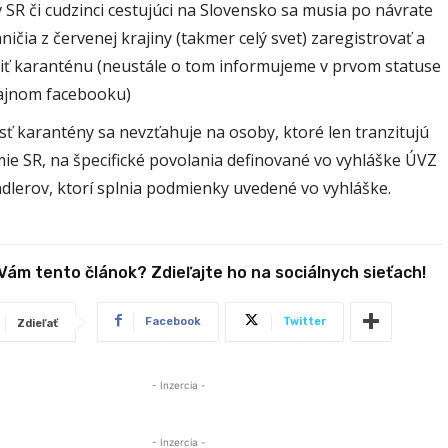
SR či cudzinci cestujúci na Slovensko sa musia po návrate
ničia z červenej krajiny (takmer celý svet) zaregistrovať a
iť karanténu (neustále o tom informujeme v prvom statuse
cajnom facebooku)
ť karantény sa nevzťahuje na osoby, ktoré len tranzitujú
ie SR, na špecifické povolania definované vo vyhláške ÚVZ
dlerov, ktorí splnia podmienky uvedené vo vyhláške.
 Vám tento článok? Zdieľajte ho na sociálnych sieťach!
Facebook
Twitter
Zdieľať
- Inzercia -
- Inzercia -