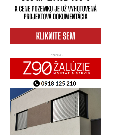
- Inzercia -