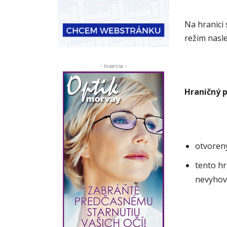
Na hranici 
režim nasl
- Inzercia -
Hraničný 
otvoren
tento hr
nevyhovu