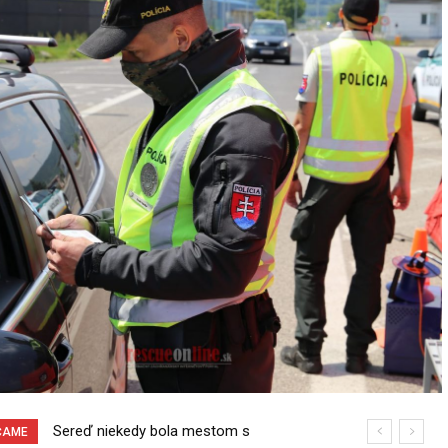
Sereď niekedy bola mestom s
Pri venčení na Jesenského ulici mal
ČAME