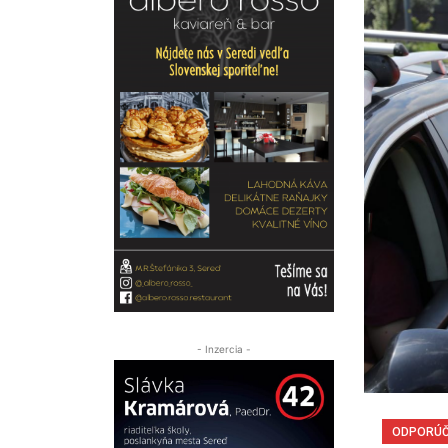
- Inzercia -
ODPORÚ