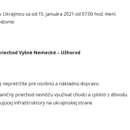
s Ukrajinou sa od 15. januára 2021 od 07.00 hod. mení
edovne:
priechod Vyšné Nemecké – Užhorod
ý nepretržite pre osobnú a nákladnú dopravu
aničný priechod nemôžu využívať chodci a cyklisti z dôvodu
júcej infraštruktúry na ukrajinskej strane.