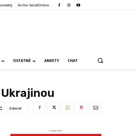
ontakty
Archív SereďOnline
OSTATNÉ
ANKETY
CHAT
 Ukrajinou
Zdieľať
- Inzercia -