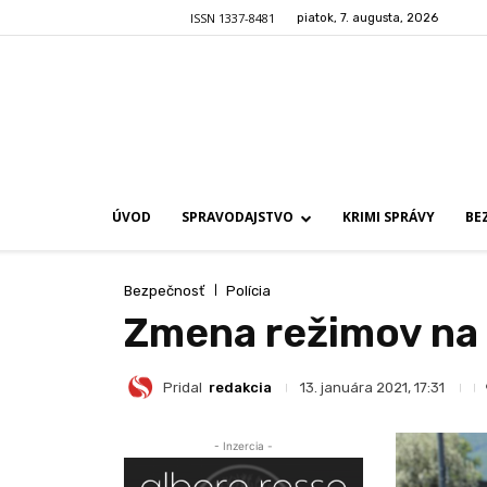
ISSN 1337-8481
piatok, 7. augusta, 2026
ÚVOD
SPRAVODAJSTVO
KRIMI SPRÁVY
BE
Bezpečnosť
Polícia
Zmena režimov na 
Pridal
redakcia
13. januára 2021, 17:31
- Inzercia -