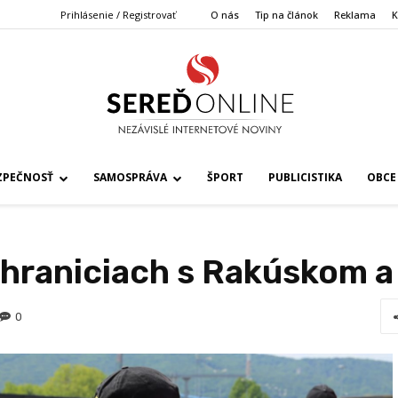
Prihlásenie / Registrovať
O nás
Tip na článok
Reklama
K
ZPEČNOSŤ
SAMOSPRÁVA
ŠPORT
PUBLICISTIKA
OBCE
hraniciach s Rakúskom a
0