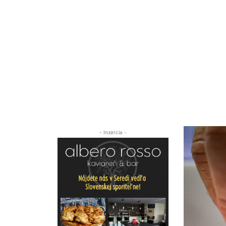
- Inzercia -