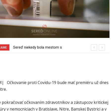
Pri venčení na Jesenského ulici mal
ČAME
usmrtiť psíka vlčiak, ktorý mal voľne
behať
| Očkovanie proti Covidu-19 bude mať premiéru už dnes
tre.
e pokračovať očkovaním zdravotníkov a zástupcov kritickej
úry v nemocniciach v Bratislave, Nitre, Banskej Bystrici a v