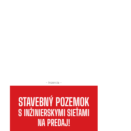
- Inzercia -