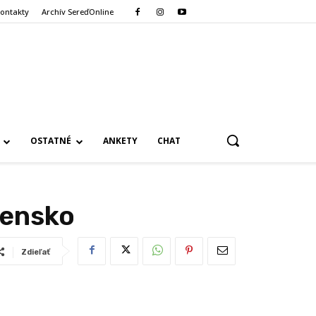
ontakty
Archív SereďOnline
OSTATNÉ
ANKETY
CHAT
vensko
Zdieľať