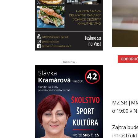
ODPORÚ
- Inzercia -
MZ SR |MM
o 19:00 v Ni
Zajtra bud
infraštrukt