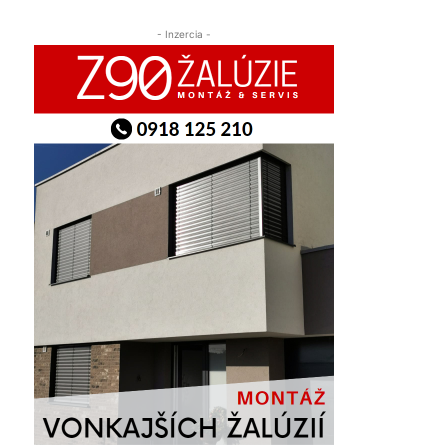
- Inzercia -