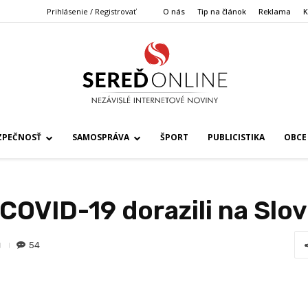
Prihlásenie / Registrovať
O nás
Tip na článok
Reklama
K
ZPEČNOSŤ
SAMOSPRÁVA
ŠPORT
PUBLICISTIKA
OBCE
 COVID-19 dorazili na Slo
54