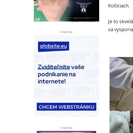
Košiciach.
Je to skve
sa vyspori
- Inzercia -
- Inzercia -