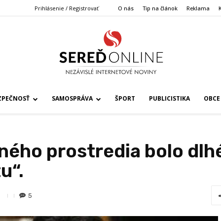
Prihlásenie / Registrovať
O nás
Tip na článok
Reklama
ZPEČNOSŤ
SAMOSPRÁVA
ŠPORT
PUBLICISTIKA
OBCE
ného prostredia bolo dlh
u“.
5
9