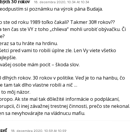
lhých 30 rokov
18. decembra 2020, 10:34 At 10:34
eodpustím si poznámku na výrok pána Budaja.
o ste od roku 1989 toľko čakali? Takmer 30!!! rokov??
a ten čas ste VY z toho „chlieva“ mohli urobiť obývačku. Či
ie?
eraz sa tu hráte na hrdinu.
šetci pred vami to robili úplne zle. Len Vy viete všetko
jlepšie.
 vašej osobe mám pocit – škoda slov.
0 dlhých rokov. 30 rokov v politike. Veď je to na hanbu, čo
te tam tak dlho vlastne robili a nič …
e to môj názor.
propo. Ak ste mal tak dôležité informácie o podplácaní,
orupcii, či inej závažnej trestnej činnosti, prečo ste nekonal.
en sa nevyhovárajte na vládnucu mafiu.
ozef
18. decembra 2020, 10:59 At 10:59