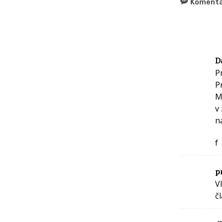
Komentá
D
P
P
M
v
n
f
p
V
č