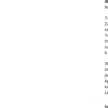
d
N
T
Z
n
T
V
na
K
3
s
J
A
k
L
J