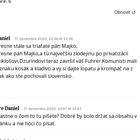
re:
5
Obnoviť ⭯
aniel
17. decembra 2020, 22:56 At 22:56
resne stále sa triafate pán Majko,
resne pán Majko,a tú največšiu zlodejinu po privatizácii
iklošovi,Dzurindovi teraz završil váš Fuhrer.Komunisti mali
 znaku kosák a kladivo a vy si dajte lopatu a krompáč na z
ak ako ste pochovali slovensko .
re Daniel
17. decembra 2020, 23:47 At 23:47
lastne o čom to tu píšete? Dobré by bolo držať sa obsahu v
lánku a nie hoci čo písať.