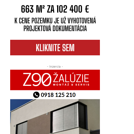
- Inzercia -