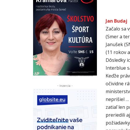
Jan Budaj
Začalo sa v
(Smer a ter
Janušek (SN
(11 rokov a
Dôsledky i
Interblue s
Keďže práv
očividne rá
- Inzercia -
ministerstv
neprišiel …
zatiaľ len 
preriedili 
požiadavky,