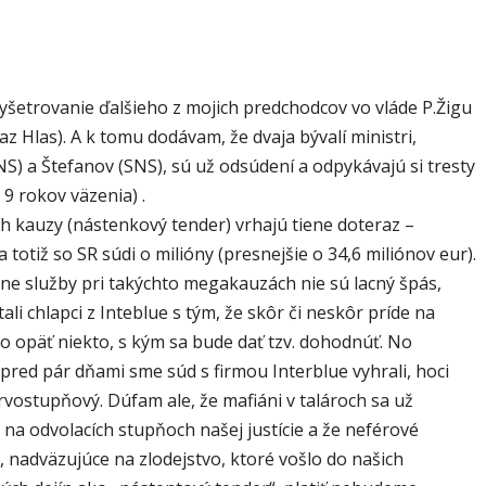
yšetrovanie ďalšieho z mojich predchodcov vo vláde P.Žigu
az Hlas). A k tomu dodávam, že dvaja bývalí ministri,
S) a Štefanov (SNS), sú už odsúdení a odpykávajú si tresty
 9 rokov väzenia) .
ch kauzy (nástenkový tender) vrhajú tiene doteraz –
a totiž so SR súdi o milióny (presnejšie o 34,6 miliónov eur).
ne služby pri takýchto megakauzách nie sú lacný špás,
tali chlapci z Inteblue s tým, že skôr či neskôr príde na
o opäť niekto, s kým sa bude dať tzv. dohodnúť. No
 pred pár dňami sme súd s firmou Interblue vyhrali, hoci
prvostupňový. Dúfam ale, že mafiáni v talároch sa už
aj na odvolacích stupňoch našej justície a že neférové
 nadväzujúce na zlodejstvo, ktoré vošlo do našich