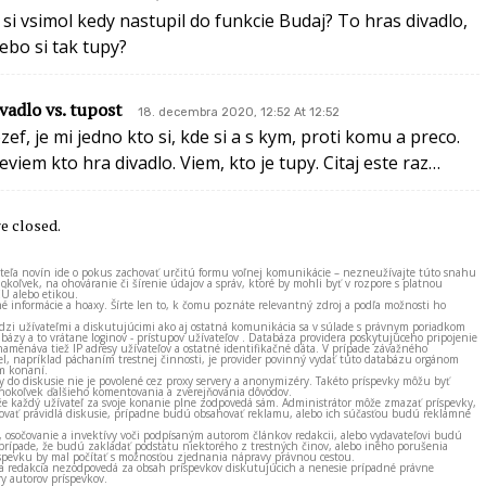
i si vsimol kedy nastupil do funkcie Budaj? To hras divadlo,
lebo si tak tupy?
ivadlo vs. tupost
18. decembra 2020, 12:52 At 12:52
ozef, je mi jedno kto si, kde si a s kym, proti komu a preco.
eviem kto hra divadlo. Viem, kto je tupy. Citaj este raz…
 closed.
ateľa novín ide o pokus zachovať určitú formu voľnej komunikácie – nezneužívajte túto snahu
okoľvek, na ohováranie či šírenie údajov a správ, ktoré by mohli byť v rozpore s platnou
EÚ alebo etikou.
né informácie a hoaxy. Šírte len to, k čomu poznáte relevantný zdroj a podľa možnosti ho
zi užívateľmi a diskutujúcimi ako aj ostatná komunikácia sa v súlade s právnym poriadkom
bázy a to vrátane loginov - prístupov užívateľov . Databáza providera poskytujúceho pripojenie
amenáva tiež IP adresy užívateľov a ostatné identifikačné dáta. V prípade závažného
el, napríklad páchaním trestnej činnosti, je provider povinný vydať túto databázu orgánom
m konaní.
ky do diskusie nie je povolené cez proxy servery a anonymizéry. Takéto príspevky môžu byť
okoľvek ďalšieho komentovania a zverejňovania dôvodov.
e každý užívateľ za svoje konanie plne zodpovedá sám. Administrátor môže zmazať príspevky,
vať pravidlá diskusie, prípadne budú obsahovať reklamu, alebo ich súčasťou budú reklamné
, osočovanie a invektívy voči podpísaným autorom článkov redakcii, alebo vydavateľovi budú
prípade, že budú zakladať podstatu niektorého z trestných činov, alebo iného porušenia
spevku by mal počítať s možnosťou zjednania nápravy právnou cestou.
 a redakcia nezodpovedá za obsah príspevkov diskutujúcich a nenesie prípadné právne
y autorov príspevkov.