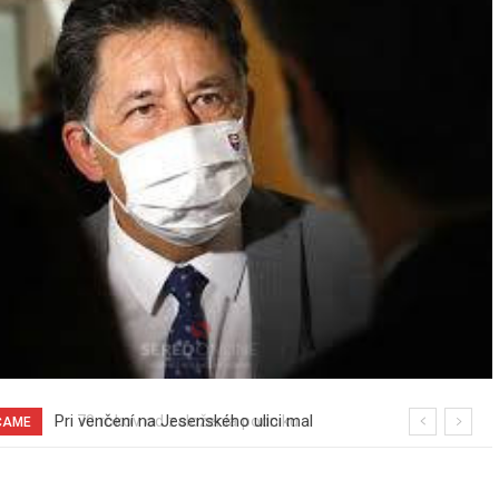
70 rokov od založenia podniku
ČAME
Slovenské pečivárne v Seredi