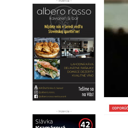
- Inzercia -
ODPORÚ
- Inzercia -