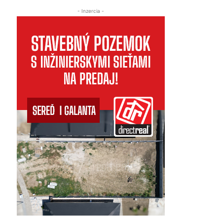
- Inzercia -