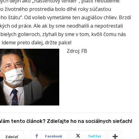
ých dejín ako „nástentový tender“, platiť nebudeme.
vo životného prostredia bolo dlhé roky súčasťou
ho štátu“. Od volieb vymetáme ten augiášov chliev. Brzdí
kých od práce. Ale ak by sme neodhalili a nepotrestali
 bielych golieroch, zlyhali by sme v tom, kvôli čomu nás
i. Ideme preto ďalej, držte palce!
Zdroj: FB
 Vám tento článok? Zdieľajte ho na sociálnych sieťach!
Facebook
Twitter
Zdieľať