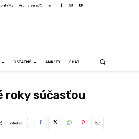
Kontakty
Archív SereďOnline
OSTATNÉ
ANKETY
CHAT
é roky súčasťou
Zdieľať