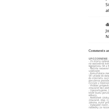
S
a
d
J
N
Comments are
UPOZORNENIE:
- Zo strany vydav
na osočovanie koh
legislatívou SR a 
- Nešírte neovere
uvádzajte.
- Komunikácia med
SR ukladá do data
do internetu zazn
porušenia pravidi
činným v trestno
- Vkladať príspev
zmazané bez akéh
- Upozorňujeme, ž
ktoré budú porušo
odkazy.
- Akékoľvek útoky
zmazané, resp. v 
zákona, autor prí
- Vydavateľ novín
následky za názor