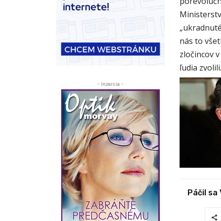
porevolučn
Ministerst
„ukradnuté
nás to všet
zločincov v
ľudia zvolil
- Inzercia -
Páčil sa