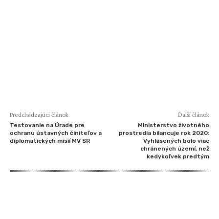
Predchádzajúci článok
Ďalší článok
Testovanie na Úrade pre
Ministerstvo životného
ochranu ústavných činiteľov a
prostredia bilancuje rok 2020:
diplomatických misií MV SR
Vyhlásených bolo viac
chránených území, než
kedykoľvek predtým