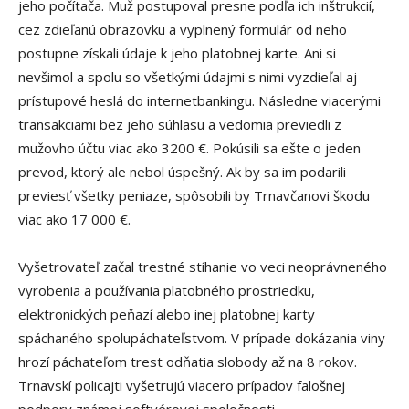
jeho počítača. Muž postupoval presne podľa ich inštrukcií,
cez zdieľanú obrazovku a vyplnený formulár od neho
postupne získali údaje k jeho platobnej karte. Ani si
nevšimol a spolu so všetkými údajmi s nimi vyzdieľal aj
prístupové heslá do internetbankingu. Následne viacerými
transakciami bez jeho súhlasu a vedomia previedli z
mužovho účtu viac ako 3200 €. Pokúsili sa ešte o jeden
prevod, ktorý ale nebol úspešný. Ak by sa im podarili
previesť všetky peniaze, spôsobili by Trnavčanovi škodu
viac ako 17 000 €.
Vyšetrovateľ začal trestné stíhanie vo veci neoprávneného
vyrobenia a používania platobného prostriedku,
elektronických peňazí alebo inej platobnej karty
spáchaného spolupáchateľstvom. V prípade dokázania viny
hrozí páchateľom trest odňatia slobody až na 8 rokov.
Trnavskí policajti vyšetrujú viacero prípadov falošnej