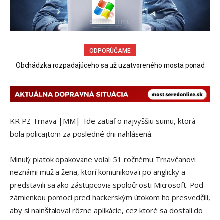
ODPORÚČAME
Sereď niekedy bola mestom s výborným napojením na
hromadnú dopravu – ANKETA
KR PZ Trnava |MM| Ide zatiaľ o najvyššiu sumu, ktorá
bola policajtom za posledné dni nahlásená.
Minulý piatok opakovane volali 51 ročnému Trnavčanovi
neznámi muž a žena, ktorí komunikovali po anglicky a
predstavili sa ako zástupcovia spoločnosti Microsoft. Pod
zámienkou pomoci pred hackerským útokom ho presvedčili,
aby si nainštaloval rôzne aplikácie, cez ktoré sa dostali do