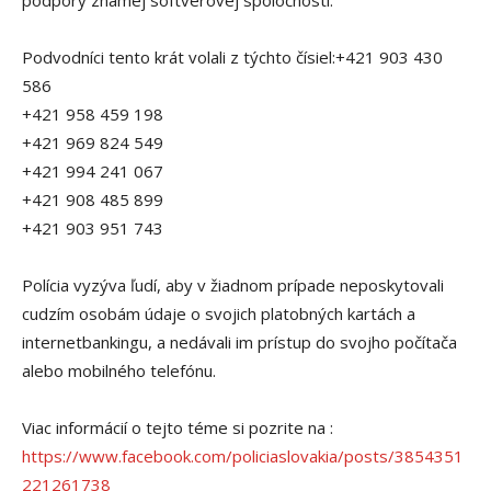
podpory známej softvérovej spoločnosti.
Podvodníci tento krát volali z týchto čísiel:+421 903 430
586
+421 958 459 198
+421 969 824 549
+421 994 241 067
+421 908 485 899
+421 903 951 743
Polícia vyzýva ľudí, aby v žiadnom prípade neposkytovali
cudzím osobám údaje o svojich platobných kartách a
internetbankingu, a nedávali im prístup do svojho počítača
alebo mobilného telefónu.
Viac informácií o tejto téme si pozrite na :
https://www.facebook.com/policiaslovakia/posts/3854351
221261738