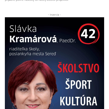
- Inzercia -