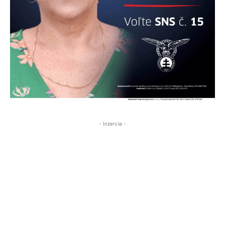
- Inzercia -