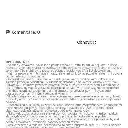
Komentáre:
0
Obnoviť ⭯
UPOZORNENIE:
- Zo strany vydavateľa novín ide o pokus zachovať určitú formu voľnej komunikácie –
nezneužívajte túto snahu na osočovanie kohokoľvek, na ohováranie či šírenie údajov a
správ, ktoré by mohli byť v rozpore s platnou legislatívou SR a EÚ alebo etikou.
- Nešírte neoverené informácie a hoaxy. Šírte len to, k čomu poznáte relevantný zdroj a
podľa možnosti ho uvádzajte.
- Komunikácia medzi užívateľmi a diskutujúcimi ako aj ostatná komunikácia sa v
súlade s právnym poriadkom SR ukladá do databázy a to vrátane loginov - prístupov
užívateľov . Databáza providera poskytujúceho pripojenie do internetu zaznamenáva
tiež IP adresy užívateľov a ostatné identifikačné dáta. V prípade závažného porušenia
pravidiel, napríklad páchaním trestnej činnosti, je provider povinný vydať túto
databázu orgánom činným v trestnom konaní.
- Vkladať príspevky do diskusie nie je povolené cez proxy servery a anonymizéry. Takéto
príspevky môžu byť zmazané bez akéhokoľvek ďalšieho komentovania a zverejňovania
dôvodov.
- Upozorňujeme, že každý užívateľ za svoje konanie plne zodpovedá sám. Administrátor
môže zmazať príspevky, ktoré budú porušovať pravidlá diskusie, prípadne budú
obsahovať reklamu, alebo ich súčasťou budú reklamné odkazy.
- Akékoľvek útoky, osočovanie a invektívy voči podpísaným autorom článkov redakcii,
alebo vydavateľovi budú zmazané, resp. v prípade, že budú zakladať podstatu
niektorého z trestných činov, alebo iného porušenia zákona, autor príspevku by mal
počítať s možnosťou zjednania nápravy právnou cestou.
- Vydavateľ novín a redakcia nezodpovedá za obsah príspevkov diskutujúcich a nenesie
prípadné právne následky za názory autorov príspevkov.