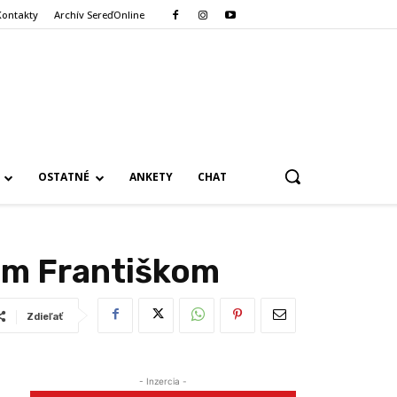
Kontakty
Archív SereďOnline
OSTATNÉ
ANKETY
CHAT
žom Františkom
Zdieľať
- Inzercia -