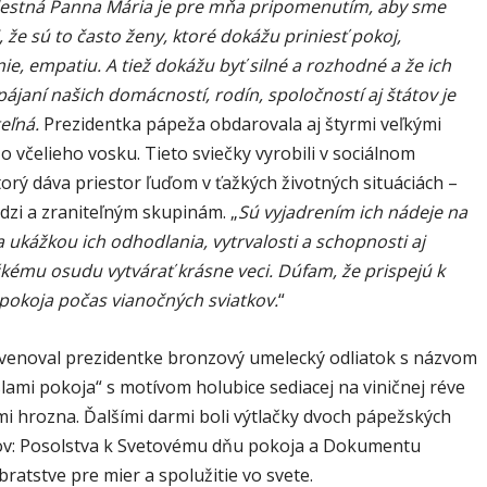
stná Panna Mária je pre mňa pripomenutím, aby sme
 že sú to často ženy, ktoré dokážu priniesť pokoj,
e, empatiu. A tiež dokážu byť silné a rozhodné a že ich
pájaní našich domácností, rodín, spoločností aj štátov je
eľná.
Prezidentka pápeža obdarovala aj štyrmi veľkými
o včelieho vosku. Tieto sviečky vyrobili v sociálnom
orý dáva priestor ľuďom v ťažkých životných situáciách –
dzi a zraniteľným skupinám. „
Sú vyjadrením ich nádeje na
 a ukážkou ich odhodlania, vytrvalosti a schopnosti aj
žkému osudu vytvárať krásne veci. Dúfam, že prispejú k
pokoja počas vianočných sviatkov.
“
 venoval prezidentke bronzový umelecký odliatok s názvom
lami pokoja“ s motívom holubice sediacej na viničnej réve
mi hrozna. Ďalšími darmi boli výtlačky dvoch pápežských
v: Posolstva k Svetovému dňu pokoja a Dokumentu
ratstve pre mier a spolužitie vo svete.