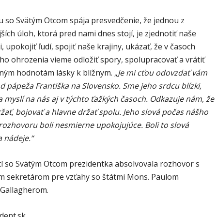
 so Svätým Otcom spája presvedčenie, že jednou z
jších úloh, ktorá pred nami dnes stojí, je zjednotiť naše
 upokojiť ľudí, spojiť naše krajiny, ukázať, že v časoch
ho ohrozenia vieme odložiť spory, spolupracovať a vrátiť
dným hodnotám lásky k blížnym. „
Je mi cťou odovzdať vám
 pápeža Františka na Slovensko. Sme jeho srdcu blízki,
a myslí na nás aj v týchto ťažkých časoch. Odkazuje nám, že
ať, bojovať a hlavne držať spolu. Jeho slová počas nášho
ozhovoru boli nesmierne upokojujúce. Boli to slová
 nádeje.“
tí so Svätým Otcom prezidentka absolvovala rozhovor s
m sekretárom pre vzťahy so štátmi Mons. Paulom
Gallagherom.
ident.sk