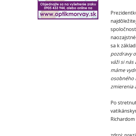
Prezidentku
najdôležite
spoločnosti,
naozajstné
sa k zákla
pozdravy od
váži si nás 
máme vydrž
osobného r
zmierenia a
Po stretnu
vatikánsky
Richardom 
zdroj: prez