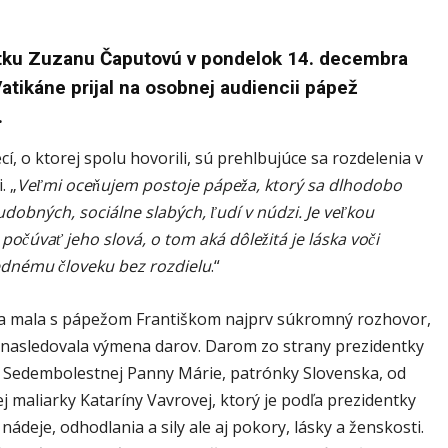
tku Zuzanu Čaputovú v pondelok 14. decembra
atikáne prijal na osobnej audiencii pápež
k.
cí, o ktorej spolu hovorili, sú prehlbujúce sa rozdelenia v
. „
Veľmi oceňujem postoje pápeža, ktorý sa dlhodobo
dobných, sociálne slabých, ľudí v núdzi. Je veľkou
 počúvať jeho slová, o tom aká dôležitá je láska voči
ednému človeku bez rozdielu
.“
a mala s pápežom Františkom najprv súkromný rozhovor,
nasledovala výmena darov. Darom zo strany prezidentky
 Sedembolestnej Panny Márie, patrónky Slovenska, od
 maliarky Kataríny Vavrovej, ktorý je podľa prezidentky
nádeje, odhodlania a sily ale aj pokory, lásky a ženskosti.