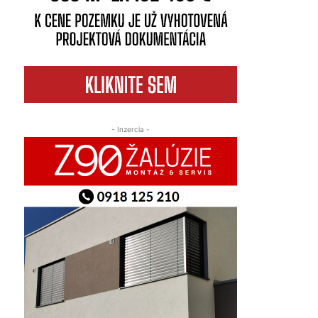
- Inzercia -