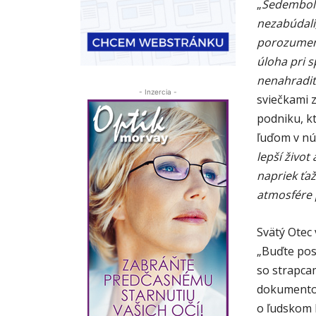
„
Sedembole
nezabúdali,
porozumeni
úloha pri s
nenahradit
- Inzercia -
sviečkami z
podniku, kt
ľuďom v nú
lepší život
napriek ťa
atmosfére 
Svätý Otec
„Buďte pos
so strapca
dokumento
o ľudskom b