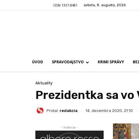
ISSN 1337-8481
sobota, 8. augusta, 2026
ÚVOD
SPRAVODAJSTVO
KRIMI SPRÁVY
BE
Aktuality
Prezidentka sa vo
Pridal
redakcia
14. decembra 2020, 21:10
- Inzercia -