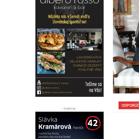
ODPORÚ
- Inzercia -