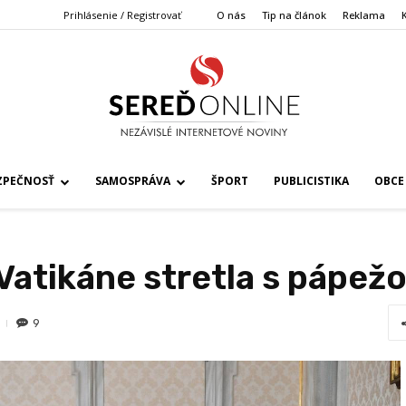
Prihlásenie / Registrovať
O nás
Tip na článok
Reklama
ZPEČNOSŤ
SAMOSPRÁVA
ŠPORT
PUBLICISTIKA
OBCE
 Vatikáne stretla s pápe
9