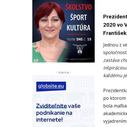
Preziden
2020 vo V
Františe
Jednou z ve
spoločnosti
zastáva chu
inšpiráciou
- Inzercia -
každému j
Prezidentk
po ktorom 
bola maľba
akademickej
vyjadrením 