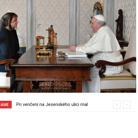
70 rokov od založenia podniku
ČAME
Slovenské pečivárne v Seredi