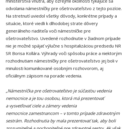
ministerstva vnútra, aby ozrejmil okolnosti týkajúce sa
odvolania námestníčky pre ošetrovateľstvo z tejto pozície.
Na stretnutí uviedol všetky dôvody, konkrétne prípady a
situácie, ktoré viedli k dlhodobej strate dôvery
generálneho riaditeľa voči námestníčke pre
ošetrovateľstvo. Uvedené rozhodnutie v žiadnom prípade
nie je možné spájať výlučne s hospitalizáciou predsedu NR
SR Borisa Kollára. Výhrady voči spôsobu práce a niektorým
rozhodnutiam námestníčky pre ošetrovateľstvo jej boli v
minulosti komunikované osobným rozhovorom, aj
oficiálnym zápisom na porade vedenia.
„Námestníčka pre ošetrovateľstvo je súčasťou vedenia
nemocnice a je tou osobou, ktorá má prezentovať
a vysvetľovať ciele a zámery vedenia
nemocnice zamestnancom – v tomto prípade zdravotným
sestrám. Rozhodnutia by mala prezentovať tak, aby boli
zrozumiteľné a pochopiteľné pre zdravotné sestry. Ak však