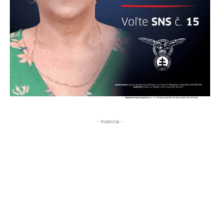
- Inzercia -