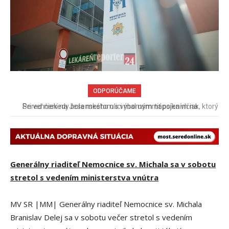
ODPORÚČAME
Pri venčení na Jesenského ulici mal usmrtiť psíka vlčiak, ktorý
mal voľne behať
Generálny riaditeľ Nemocnice sv. Michala sa v sobotu
stretol s vedením ministerstva vnútra
MV SR |MM| Generálny riaditeľ Nemocnice sv. Michala
Branislav Delej sa v sobotu večer stretol s vedením