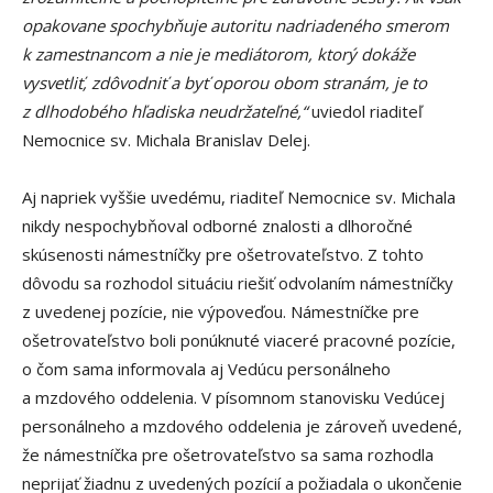
opakovane spochybňuje autoritu nadriadeného smerom
k zamestnancom a nie je mediátorom, ktorý dokáže
vysvetliť, zdôvodniť a byť oporou obom stranám, je to
z dlhodobého hľadiska neudržateľné,“
uviedol riaditeľ
Nemocnice sv. Michala Branislav Delej.
Aj napriek vyššie uvedému, riaditeľ Nemocnice sv. Michala
nikdy nespochybňoval odborné znalosti a dlhoročné
skúsenosti námestníčky pre ošetrovateľstvo. Z tohto
dôvodu sa rozhodol situáciu riešiť odvolaním námestníčky
z uvedenej pozície, nie výpoveďou. Námestníčke pre
ošetrovateľstvo boli ponúknuté viaceré pracovné pozície,
o čom sama informovala aj Vedúcu personálneho
a mzdového oddelenia. V písomnom stanovisku Vedúcej
personálneho a mzdového oddelenia je zároveň uvedené,
že námestníčka pre ošetrovateľstvo sa sama rozhodla
neprijať žiadnu z uvedených pozícií a požiadala o ukončenie