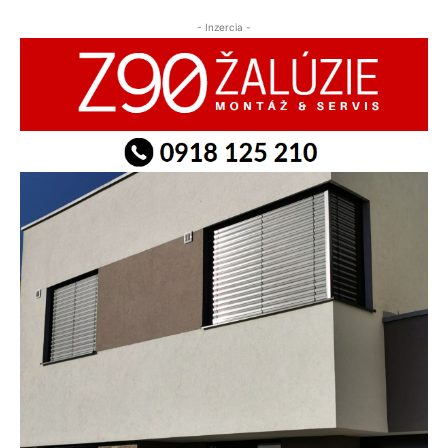
- Inzercia -