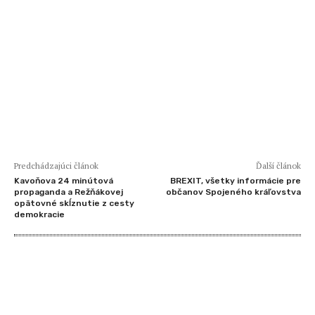
Predchádzajúci článok
Ďalší článok
Kavoňova 24 minútová
BREXIT, všetky informácie pre
propaganda a Režňákovej
občanov Spojeného kráľovstva
opätovné skĺznutie z cesty
demokracie