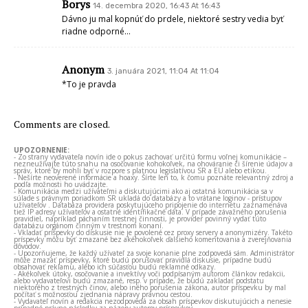
Borys
14. decembra 2020, 16:43 At 16:43
Dávno ju mal kopnúť do prdele, niektoré sestry vedia byť
riadne odporné…
Anonym
3. januára 2021, 11:04 At 11:04
*To je pravda
Comments are closed.
UPOZORNENIE:
- Zo strany vydavateľa novín ide o pokus zachovať určitú formu voľnej komunikácie –
nezneužívajte túto snahu na osočovanie kohokoľvek, na ohováranie či šírenie údajov a
správ, ktoré by mohli byť v rozpore s platnou legislatívou SR a EÚ alebo etikou.
- Nešírte neoverené informácie a hoaxy. Šírte len to, k čomu poznáte relevantný zdroj a
podľa možnosti ho uvádzajte.
- Komunikácia medzi užívateľmi a diskutujúcimi ako aj ostatná komunikácia sa v
súlade s právnym poriadkom SR ukladá do databázy a to vrátane loginov - prístupov
užívateľov . Databáza providera poskytujúceho pripojenie do internetu zaznamenáva
tiež IP adresy užívateľov a ostatné identifikačné dáta. V prípade závažného porušenia
pravidiel, napríklad páchaním trestnej činnosti, je provider povinný vydať túto
databázu orgánom činným v trestnom konaní.
- Vkladať príspevky do diskusie nie je povolené cez proxy servery a anonymizéry. Takéto
príspevky môžu byť zmazané bez akéhokoľvek ďalšieho komentovania a zverejňovania
dôvodov.
- Upozorňujeme, že každý užívateľ za svoje konanie plne zodpovedá sám. Administrátor
môže zmazať príspevky, ktoré budú porušovať pravidlá diskusie, prípadne budú
obsahovať reklamu, alebo ich súčasťou budú reklamné odkazy.
- Akékoľvek útoky, osočovanie a invektívy voči podpísaným autorom článkov redakcii,
alebo vydavateľovi budú zmazané, resp. v prípade, že budú zakladať podstatu
niektorého z trestných činov, alebo iného porušenia zákona, autor príspevku by mal
počítať s možnosťou zjednania nápravy právnou cestou.
- Vydavateľ novín a redakcia nezodpovedá za obsah príspevkov diskutujúcich a nenesie