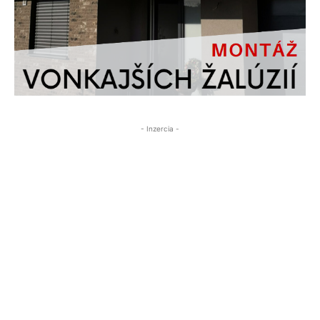
- Inzercia -