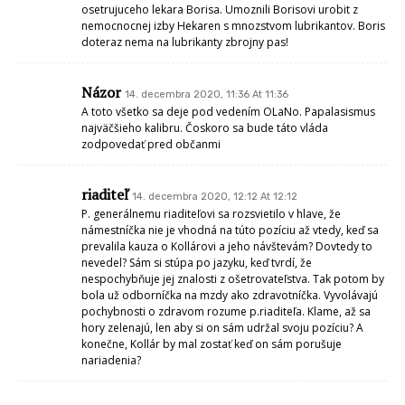
osetrujuceho lekara Borisa. Umoznili Borisovi urobit z
nemocnocnej izby Hekaren s mnozstvom lubrikantov. Boris
doteraz nema na lubrikanty zbrojny pas!
Názor
14. decembra 2020, 11:36 At 11:36
A toto všetko sa deje pod vedením OLaNo. Papalasismus
najväčšieho kalibru. Čoskoro sa bude táto vláda
zodpovedať pred občanmi
riaditeľ
14. decembra 2020, 12:12 At 12:12
P. generálnemu riaditeľovi sa rozsvietilo v hlave, že
námestníčka nie je vhodná na túto pozíciu až vtedy, keď sa
prevalila kauza o Kollárovi a jeho návštevám? Dovtedy to
nevedel? Sám si stúpa po jazyku, keď tvrdí, že
nespochybňuje jej znalosti z ošetrovateľstva. Tak potom by
bola už odborníčka na mzdy ako zdravotníčka. Vyvolávajú
pochybnosti o zdravom rozume p.riaditeľa. Klame, až sa
hory zelenajú, len aby si on sám udržal svoju pozíciu? A
konečne, Kollár by mal zostať keď on sám porušuje
nariadenia?