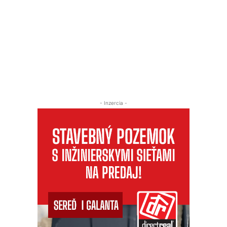
- Inzercia -