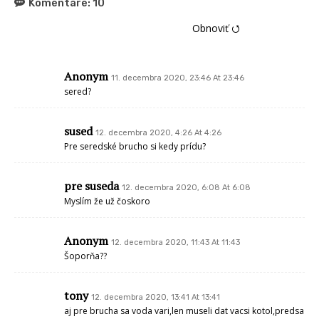
Komentáre:
10
Obnoviť ⭯
Anonym
11. decembra 2020, 23:46 At 23:46
sered?
sused
12. decembra 2020, 4:26 At 4:26
Pre seredské brucho si kedy prídu?
pre suseda
12. decembra 2020, 6:08 At 6:08
Myslím že už čoskoro
Anonym
12. decembra 2020, 11:43 At 11:43
Šoporňa??
tony
12. decembra 2020, 13:41 At 13:41
aj pre brucha sa voda vari,len museli dat vacsi kotol,predsa