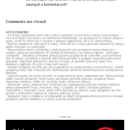
naivnych v komentaroch?
Comments are closed.
UPOZORNENIE:
- Zo strany vydavateľa novín ide o pokus zachovať určitú formu voľnej komunikácie –
nezneužívajte túto snahu na osočovanie kohokoľvek, na ohováranie či šírenie údajov a
správ, ktoré by mohli byť v rozpore s platnou legislatívou SR a EÚ alebo etikou.
- Nešírte neoverené informácie a hoaxy. Šírte len to, k čomu poznáte relevantný zdroj a
podľa možnosti ho uvádzajte.
- Komunikácia medzi užívateľmi a diskutujúcimi ako aj ostatná komunikácia sa v
súlade s právnym poriadkom SR ukladá do databázy a to vrátane loginov - prístupov
užívateľov . Databáza providera poskytujúceho pripojenie do internetu zaznamenáva
tiež IP adresy užívateľov a ostatné identifikačné dáta. V prípade závažného porušenia
pravidiel, napríklad páchaním trestnej činnosti, je provider povinný vydať túto
databázu orgánom činným v trestnom konaní.
- Vkladať príspevky do diskusie nie je povolené cez proxy servery a anonymizéry. Takéto
príspevky môžu byť zmazané bez akéhokoľvek ďalšieho komentovania a zverejňovania
dôvodov.
- Upozorňujeme, že každý užívateľ za svoje konanie plne zodpovedá sám. Administrátor
môže zmazať príspevky, ktoré budú porušovať pravidlá diskusie, prípadne budú
obsahovať reklamu, alebo ich súčasťou budú reklamné odkazy.
- Akékoľvek útoky, osočovanie a invektívy voči podpísaným autorom článkov redakcii,
alebo vydavateľovi budú zmazané, resp. v prípade, že budú zakladať podstatu
niektorého z trestných činov, alebo iného porušenia zákona, autor príspevku by mal
počítať s možnosťou zjednania nápravy právnou cestou.
- Vydavateľ novín a redakcia nezodpovedá za obsah príspevkov diskutujúcich a nenesie
prípadné právne následky za názory autorov príspevkov.
- Inzercia -