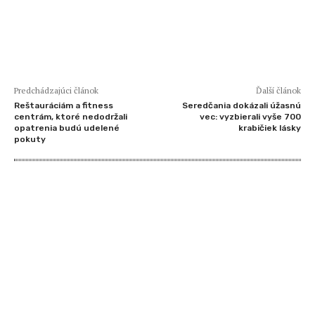
Predchádzajúci článok
Ďalší článok
Reštauráciám a fitness
Seredčania dokázali úžasnú
centrám, ktoré nedodržali
vec: vyzbierali vyše 700
opatrenia budú udelené
krabičiek lásky
pokuty