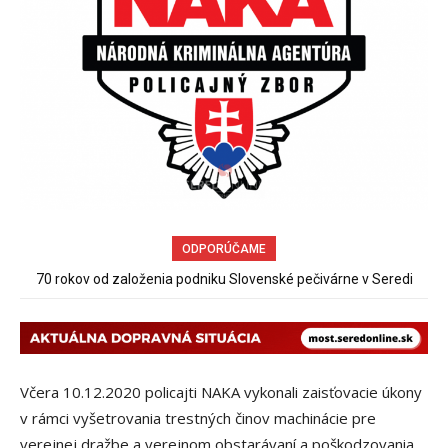
ODPORÚČAME
Sereď niekedy bola mestom s výborným napojením na
hromadnú dopravu – ANKETA
Včera 10.12.2020 policajti NAKA vykonali zaisťovacie úkony
v rámci vyšetrovania trestných činov machinácie pre
verejnej dražbe a verejnom obstarávaní a poškodzovania