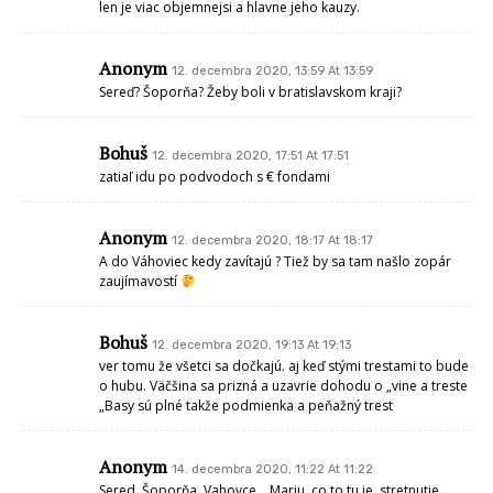
len je viac objemnejsi a hlavne jeho kauzy.
Anonym
12. decembra 2020, 13:59 At 13:59
Sereď? Šoporňa? Žeby boli v bratislavskom kraji?
Bohuš
12. decembra 2020, 17:51 At 17:51
zatiaľ idu po podvodoch s € fondami
Anonym
12. decembra 2020, 18:17 At 18:17
A do Váhoviec kedy zavítajú ? Tiež by sa tam našlo zopár
zaujímavostí
Bohuš
12. decembra 2020, 19:13 At 19:13
ver tomu že všetci sa dočkajú. aj keď stými trestami to bude
o hubu. Väčšina sa prizná a uzavrie dohodu o „vine a treste
„Basy sú plné takže podmienka a peňažný trest
Anonym
14. decembra 2020, 11:22 At 11:22
Sered, Šoporňa, Vahovce… Mariu, co to tu je, stretnutie