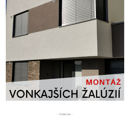
- Inzercia -