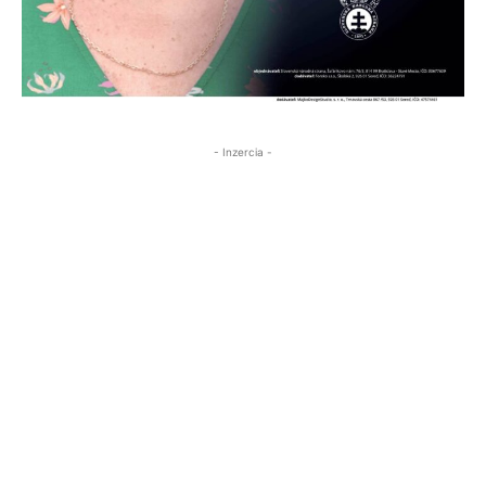
- Inzercia -