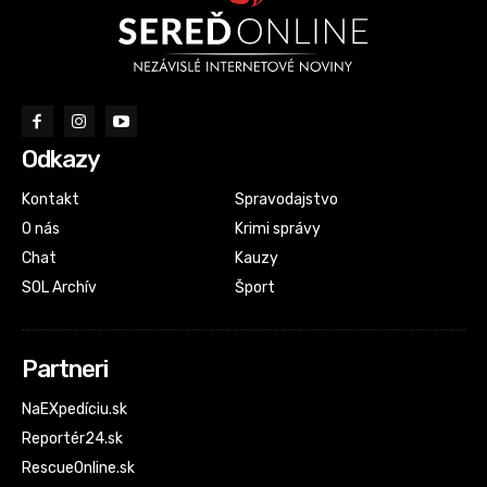
Odkazy
Kontakt
Spravodajstvo
O nás
Krimi správy
Chat
Kauzy
SOL Archív
Šport
Partneri
NaEXpedíciu.sk
Reportér24.sk
RescueOnline.sk