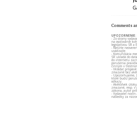
G
Comments are
UPOZORNENIE:
- Zo strany vydav
na osočovanie koh
legislatívou SR a 
- Nešírte neovere
uvádzajte.
- Komunikácia med
SR ukladá do data
do internetu zazn
porušenia pravidi
činným v trestno
- Vkladať príspev
zmazané bez akéh
- Upozorňujeme, ž
ktoré budú porušo
odkazy.
- Akékoľvek útoky
zmazané, resp. v 
zákona, autor prí
- Vydavateľ novín
následky za názor