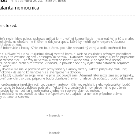
4. decembra 2020, 15:56 At 15:56
alanta nemocnica
 closed.
ateľa novín ide o pokus zachovať určitú formu voľnej komunikácie – nezneužívajte túto snahu
okoľvek, na ohováranie či šírenie údajov a správ, ktoré by mohli byť v rozpore s platnou
EÚ alebo etikou.
né informácie a hoaxy. Šírte len to, k čomu poznáte relevantný zdroj a podľa možnosti ho
zi užívateľmi a diskutujúcimi ako aj ostatná komunikácia sa v súlade s právnym poriadkom
bázy a to vrátane loginov - prístupov užívateľov . Databáza providera poskytujúceho pripojenie
amenáva tiež IP adresy užívateľov a ostatné identifikačné dáta. V prípade závažného
el, napríklad páchaním trestnej činnosti, je provider povinný vydať túto databázu orgánom
m konaní.
ky do diskusie nie je povolené cez proxy servery a anonymizéry. Takéto príspevky môžu byť
okoľvek ďalšieho komentovania a zverejňovania dôvodov.
e každý užívateľ za svoje konanie plne zodpovedá sám. Administrátor môže zmazať príspevky,
vať pravidlá diskusie, prípadne budú obsahovať reklamu, alebo ich súčasťou budú reklamné
, osočovanie a invektívy voči podpísaným autorom článkov redakcii, alebo vydavateľovi budú
prípade, že budú zakladať podstatu niektorého z trestných činov, alebo iného porušenia
spevku by mal počítať s možnosťou zjednania nápravy právnou cestou.
 a redakcia nezodpovedá za obsah príspevkov diskutujúcich a nenesie prípadné právne
y autorov príspevkov.
- Inzercia -
- Inzercia -