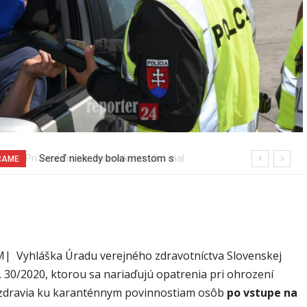
Sereď niekedy bola mestom s
ČAME
výborným napojením na hromadnú
dopravu – ANKETA
 Vyhláška Úradu verejného zdravotníctva Slovenskej
. 30/2020, ktorou sa nariaďujú opatrenia pri ohrození
zdravia ku karanténnym povinnostiam osôb
po vstupe na