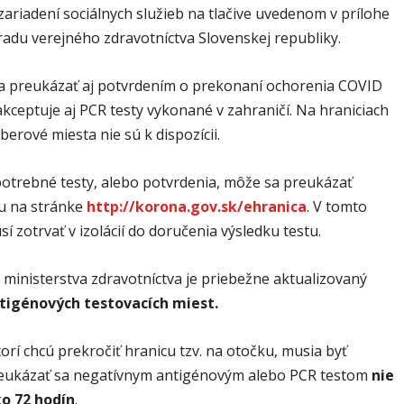
ariadení sociálnych služieb na tlačive uvedenom v prílohe
radu verejného zdravotníctva Slovenskej republiky.
a preukázať aj potvrdením o prekonaní ochorenia COVID
 akceptuje aj PCR testy vykonané v zahraničí. Na hraniciach
erové miesta nie sú k dispozícii.
otrebné testy, alebo potvrdenia, môže sa preukázať
ou na stránke
http://korona.gov.sk/ehranica
. V tomto
í zotrvať v izolácií do doručenia výsledku testu.
 ministerstva zdravotníctva je priebežne aktualizovaný
tigénových testovacích miest.
orí chcú prekročiť hranicu tzv. na otočku, musia byť
eukázať sa negatívnym antigénovým alebo PCR testom
nie
o 72 hodín
.