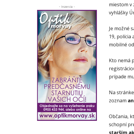
miestom v z
- Inzercia -
vyhlášky Ú
Je možné s
19, polícia
mobilné odb
Kto nemá p
registráci
prípade mus
Na stránke
zoznam
an
Občania, kt
schopní pr
starším ak