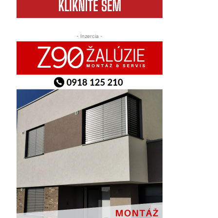
- Inzercia -