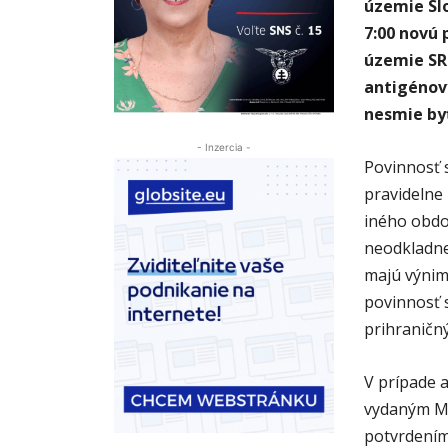
územie Sl
7:00 novú 
územie SR
antigénov
nesmie byť
- Inzercia -
Povinnosť 
pravidelne
iného obdo
neodkladnej
majú výnim
povinnosť s
prihraničný
V prípade 
vydaným Mi
potvrdení