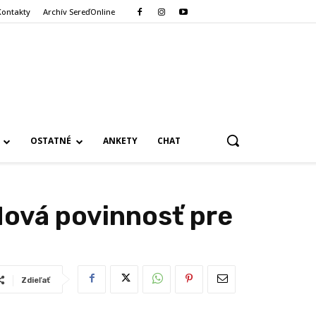
Kontakty
Archív SereďOnline
OSTATNÉ
ANKETY
CHAT
Nová povinnosť pre
Zdieľať