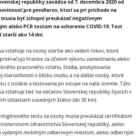
ovenskej republiky zavádza
od 7. decembra 2020 od
povinnosť pre pendlerov, ktorí sa pri príchode na
 musia byť schopní preukázať negatívnym
ým alebo PCR testom na ochorenie COVID-19. Test
 starší ako 14 dní.
sa vzťahuje na osoby staršie ako sedem rokov, ktoré
 prekračujú hranice za účelom výkonu zamestnania alebo
bného pracovného vzťahu, štúdia, poskytovania
 starostlivosti o blízku osobu a na ďalšie osoby, ktoré
ku z izolácie a testovania po vstupe na naše územie. Táto
a vzťahuje tiež na občanov Slovenskej republiky žijúcich v
ch oblastiach susedných štátov (do 30 km).
antigénového testu sa osoby musia preukázať certifikátom
nisterstvom zdravotníctva Slovenskej republiky, alebo
m vydaným mobilným odberovým miestom, alebo odberným