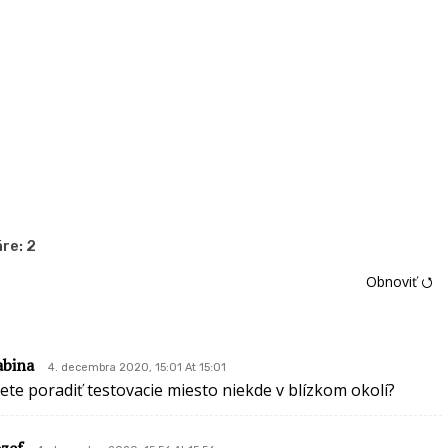
re:
2
Obnoviť ⭯
abina
4. decembra 2020, 15:01 At 15:01
iete poradiť testovacie miesto niekde v blízkom okolí?
ozef