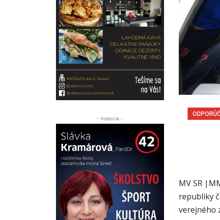
ODPORÚ
- Inzercia -
MV SR |MM|
republiky č
verejného 