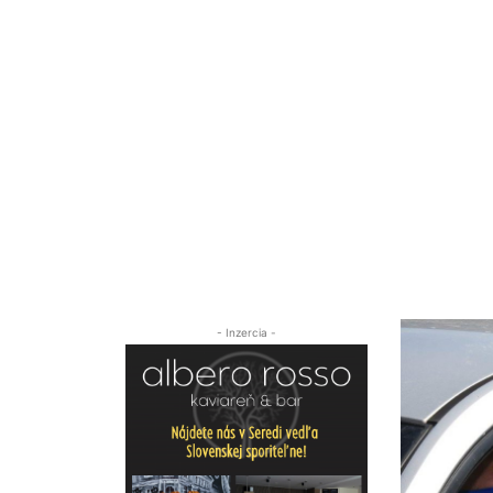
- Inzercia -