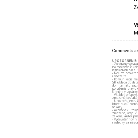
Z
V
M
Comments are
UPOZORNENIE:
- Zo strany vydav
na osočovanie koh
legislatívou SR a 
- Nešírte neovere
uvádzajte.
- Komunikácia med
SR ukladá do data
do internetu zazn
porušenia pravidi
činným v trestno
- Vkladať príspev
zmazané bez akéh
- Upozorňujeme, ž
ktoré budú porušo
odkazy.
- Akékoľvek útoky
zmazané, resp. v 
zákona, autor prí
- Vydavateľ novín
následky za názor