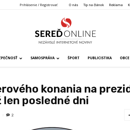
Prihlásenie / Registrovať
O nás
Tip na článok
Reklama
K
ZPEČNOSŤ
SAMOSPRÁVA
ŠPORT
PUBLICISTIKA
OBCE
rového konania na prezi
 len posledné dni
2