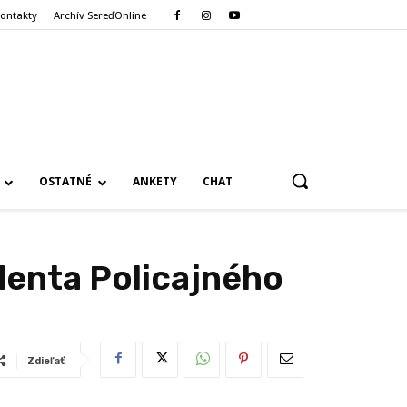
ontakty
Archív SereďOnline
OSTATNÉ
ANKETY
CHAT
denta Policajného
Zdieľať