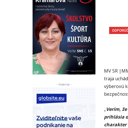
ODPORÚ
MV SR |MM|
traja uchá
- Inzercia -
výberovú k
bezpečnosť
„
Verím, že
prihlásia 
charakter 