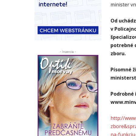
minister v
Od uchádz
v Policajn
špecializo
potrebné d
- Inzercia -
zboru.
Písomné ž
ministers
Podrobné 
www.minv.
http://www.
zbore&spr
na-funkciu