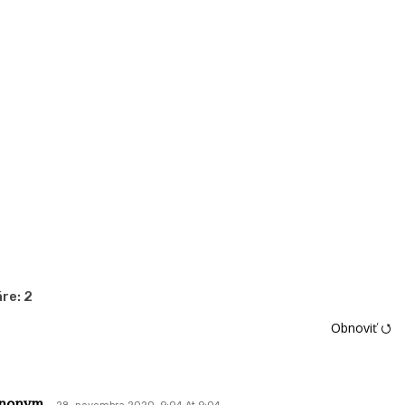
re:
2
Obnoviť ⭯
nonym