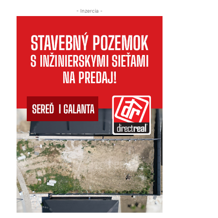
- Inzercia -