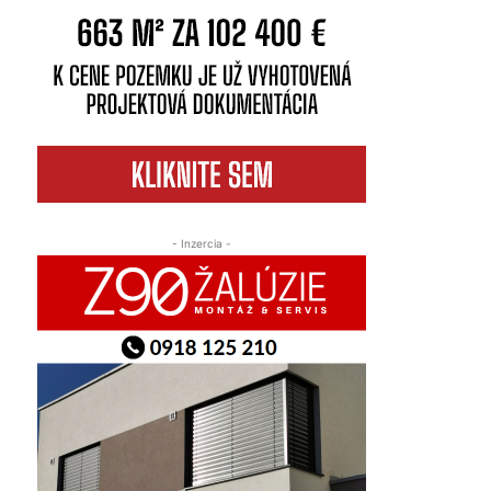
- Inzercia -