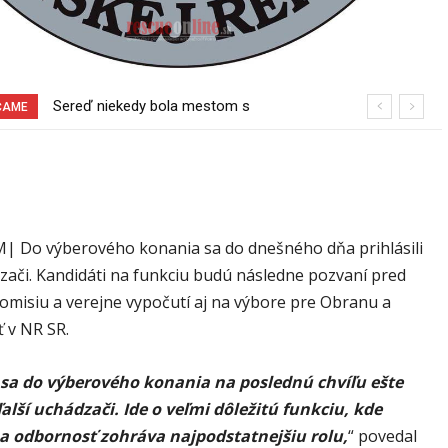
Sereď niekedy bola mestom s
Pri venčení na Jesenského ulici mal
ČAME
výborným napojením na hromadnú
usmrtiť psíka vlčiak, ktorý mal voľne
dopravu – ANKETA
behať
 Do výberového konania sa do dnešného dňa prihlásili
dzači. Kandidáti na funkciu budú následne pozvaní pred
omisiu a verejne vypočutí aj na výbore pre Obranu a
 v NR SR.
 sa do výberového konania na poslednú chvíľu ešte
ďalší uchádzači. Ide o veľmi dôležitú funkciu, kde
a odbornosť zohráva najpodstatnejšiu rolu,
“ povedal