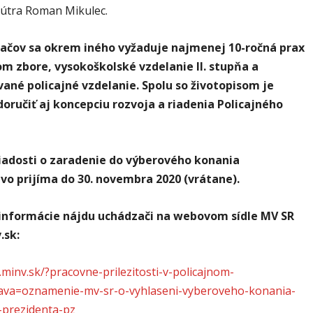
nútra Roman Mikulec.
ačov sa okrem iného vyžaduje najmenej 10-ročná prax
om zbore, vysokoškolské vzdelanie II. stupňa a
vané policajné vzdelanie. Spolu so životopisom je
oručiť aj koncepciu rozvoja a riadenia Policajného
iadosti o zaradenie do výberového konania
tvo prijíma do
30. novembra 2020 (vrátane).
informácie nájdu uchádzači na webovom sídle MV SR
sk:
minv.sk/?pracovne-prilezitosti-v-policajnom-
ava=oznamenie-mv-sr-o-vyhlaseni-vyberoveho-konania-
-prezidenta-pz