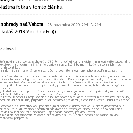
28. novembra 2020, 9:04 At 9:04
vláštna fotka v tomto článku.
inohrady nad Vahom
28. novembra 2020, 21:41 At 21:41
ikuláš 2019 Vinohrady :)))
 closed.
ateľa novín ide o pokus zachovať určitú formu voľnej komunikácie – nezneužívajte túto snahu
okoľvek, na ohováranie či šírenie údajov a správ, ktoré by mohli byť v rozpore s platnou
EÚ alebo etikou.
né informácie a hoaxy. Šírte len to, k čomu poznáte relevantný zdroj a podľa možnosti ho
zi užívateľmi a diskutujúcimi ako aj ostatná komunikácia sa v súlade s právnym poriadkom
bázy a to vrátane loginov - prístupov užívateľov . Databáza providera poskytujúceho pripojenie
amenáva tiež IP adresy užívateľov a ostatné identifikačné dáta. V prípade závažného
el, napríklad páchaním trestnej činnosti, je provider povinný vydať túto databázu orgánom
m konaní.
ky do diskusie nie je povolené cez proxy servery a anonymizéry. Takéto príspevky môžu byť
okoľvek ďalšieho komentovania a zverejňovania dôvodov.
e každý užívateľ za svoje konanie plne zodpovedá sám. Administrátor môže zmazať príspevky,
vať pravidlá diskusie, prípadne budú obsahovať reklamu, alebo ich súčasťou budú reklamné
, osočovanie a invektívy voči podpísaným autorom článkov redakcii, alebo vydavateľovi budú
prípade, že budú zakladať podstatu niektorého z trestných činov, alebo iného porušenia
spevku by mal počítať s možnosťou zjednania nápravy právnou cestou.
 a redakcia nezodpovedá za obsah príspevkov diskutujúcich a nenesie prípadné právne
y autorov príspevkov.