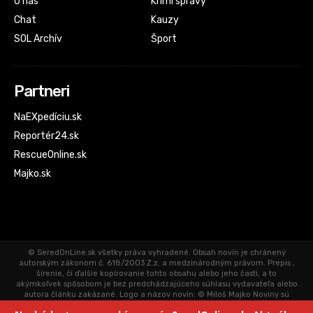
O nás
Krimi správy
Chat
Kauzy
SOL Archív
Šport
Partneri
NaEXpedíciu.sk
Reportér24.sk
RescueOnline.sk
Majko.sk
© SeredOnLine.sk všetky práva vyhradené. Obsah novín je chránený
autorským zákonom č. 618/2003 Z.z. a medzinárodným právom. Prepis ,
šírenie, či ďalšie kopírovanie tohto obsahu alebo jeho časti, a to
akýmkoľvek spôsobom je bez predchádzajúceho súhlasu vydavateľa alebo
autora článku zakázané. Logo a názov novín: © Miloš Majko Noviny sú
aktualizované priebežne. Články uverejnené na SeredOnLine.sk