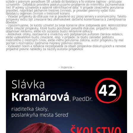
súlade s právnym poriadkom SR ukladá do databázy a to vrátane loginov - prístupov
užívateľov . Databáza providera poskytujúceho pripojenie do internetu zaznamenáva
tiež IP adresy užívateľov a ostatné identifikačné dáta. V prípade závažného porušenia
pravidiel, napríklad páchaním trestnej činnosti, je provider povinný vydať túto
databázu orgánom činným v trestnom konaní.
- Vkladať príspevky do diskusie nie je povolené cez proxy servery a anonymizéry. Takéto
príspevky môžu byť zmazané bez akéhokoľvek ďalšieho komentovania a zverejňovania
dôvodov.
- Upozorňujeme, že každý užívateľ za svoje konanie plne zodpovedá sám. Administrátor
môže zmazať príspevky, ktoré budú porušovať pravidlá diskusie, prípadne budú
obsahovať reklamu, alebo ich súčasťou budú reklamné odkazy.
- Akékoľvek útoky, osočovanie a invektívy voči podpísaným autorom článkov redakcii,
alebo vydavateľovi budú zmazané, resp. v prípade, že budú zakladať podstatu
niektorého z trestných činov, alebo iného porušenia zákona, autor príspevku by mal
počítať s možnosťou zjednania nápravy právnou cestou.
- Vydavateľ novín a redakcia nezodpovedá za obsah príspevkov diskutujúcich a nenesie
prípadné právne následky za názory autorov príspevkov.
- Inzercia -