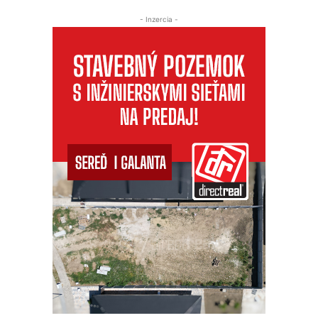
- Inzercia -