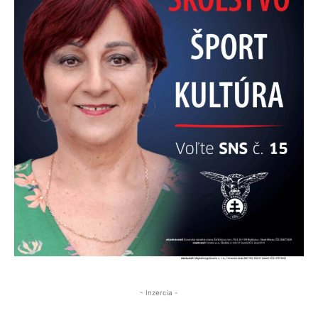
- Inzercia -