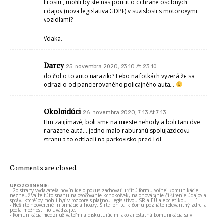
Prosim, mohli by ste nas poucit o ochrane osobnych
udajov (nova legislativa GDPR) v suvislosti s motorovymi
vozidlami?
Vdaka.
Darcy
25. novembra 2020, 23:10 At 23:10
do čoho to auto narazilo? Lebo na fotkách vyzerá že sa
odrazilo od pancierovaného policajného auta…
Okoloidúci
26. novembra 2020, 7:13 At 7:13
Hm zaujímavé, boli sme na mieste nehody a boli tam dve
narazene autá….jedno malo naburanú spolujazdcovu
stranu a to odtlacili na parkovisko pred lidl
Comments are closed.
UPOZORNENIE:
- Zo strany vydavateľa novín ide o pokus zachovať určitú formu voľnej komunikácie –
nezneužívajte túto snahu na osočovanie kohokoľvek, na ohováranie či šírenie údajov a
správ, ktoré by mohli byť v rozpore s platnou legislatívou SR a EÚ alebo etikou.
- Nešírte neoverené informácie a hoaxy. Šírte len to, k čomu poznáte relevantný zdroj a
podľa možnosti ho uvádzajte.
- Komunikácia medzi užívateľmi a diskutujúcimi ako aj ostatná komunikácia sa v