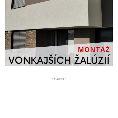
- Inzercia -