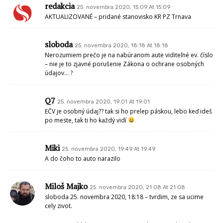
redakcia
25. novembra 2020, 15:09 At 15:09
AKTUALIZOVANÉ – pridané stanovisko KR PZ Trnava
sloboda
25. novembra 2020, 18:18 At 18:18
Nerozumiem prečo je na nabúranom aute viditeľné ev. číslo
– nie je to zjavné porušenie Zákona o ochrane osobných
údajov… ?
Q7
25. novembra 2020, 19:01 At 19:01
EČV je osobný údaj?? tak si ho prelep páskou, lebo keď ideš
po meste, tak ti ho každý vidí
Miki
25. novembra 2020, 19:49 At 19:49
A do čoho to auto narazilo
Miloš Majko
25. novembra 2020, 21:08 At 21:08
sloboda 25. novembra 2020, 18:18 – tvrdim, ze sa ucime
cely zivot.