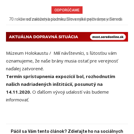
ODPORÚČAME
Sereď niekedy bola mestom s výborným napojením na
hromadnú dopravu – ANKETA
Múzeum Holokaustu / Milí návštevníci, s ľútosťou vám
oznamujeme, že naše brány musia ostať pre verejnosť
naďalej zatvorené.
T
ermín sprístupnenia expozícií bol, rozhodnutím
našich nadriadených inštitúcií, posunutý na
14.11.2020.
O ďalšom vývoji udalostí vás budeme
informovať.
Páčil sa Vám tento článok? Zdieľajte ho na sociálnych