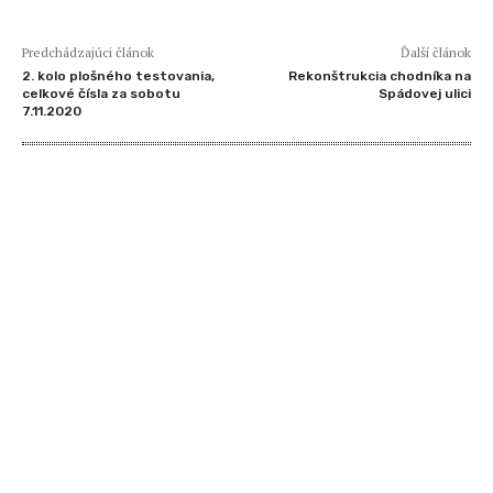
Predchádzajúci článok
Ďalší článok
2. kolo plošného testovania,
Rekonštrukcia chodníka na
celkové čísla za sobotu
Spádovej ulici
7.11.2020