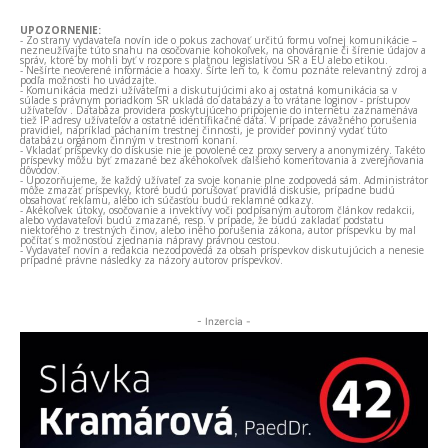
UPOZORNENIE:
- Zo strany vydavateľa novín ide o pokus zachovať určitú formu voľnej komunikácie –
nezneužívajte túto snahu na osočovanie kohokoľvek, na ohováranie či šírenie údajov a
správ, ktoré by mohli byť v rozpore s platnou legislatívou SR a EÚ alebo etikou.
- Nešírte neoverené informácie a hoaxy. Šírte len to, k čomu poznáte relevantný zdroj a
podľa možnosti ho uvádzajte.
- Komunikácia medzi užívateľmi a diskutujúcimi ako aj ostatná komunikácia sa v
súlade s právnym poriadkom SR ukladá do databázy a to vrátane loginov - prístupov
užívateľov . Databáza providera poskytujúceho pripojenie do internetu zaznamenáva
tiež IP adresy užívateľov a ostatné identifikačné dáta. V prípade závažného porušenia
pravidiel, napríklad páchaním trestnej činnosti, je provider povinný vydať túto
databázu orgánom činným v trestnom konaní.
- Vkladať príspevky do diskusie nie je povolené cez proxy servery a anonymizéry. Takéto
príspevky môžu byť zmazané bez akéhokoľvek ďalšieho komentovania a zverejňovania
dôvodov.
- Upozorňujeme, že každý užívateľ za svoje konanie plne zodpovedá sám. Administrátor
môže zmazať príspevky, ktoré budú porušovať pravidlá diskusie, prípadne budú
obsahovať reklamu, alebo ich súčasťou budú reklamné odkazy.
- Akékoľvek útoky, osočovanie a invektívy voči podpísaným autorom článkov redakcii,
alebo vydavateľovi budú zmazané, resp. v prípade, že budú zakladať podstatu
niektorého z trestných činov, alebo iného porušenia zákona, autor príspevku by mal
počítať s možnosťou zjednania nápravy právnou cestou.
- Vydavateľ novín a redakcia nezodpovedá za obsah príspevkov diskutujúcich a nenesie
prípadné právne následky za názory autorov príspevkov.
- Inzercia -