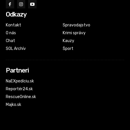
Odkazy
Kontakt
Spravodajstvo
O nás
Krimi správy
Chat
Kauzy
SOL Archív
Šport
Partneri
NaEXpedíciu.sk
Reportér24.sk
RescueOnline.sk
Majko.sk