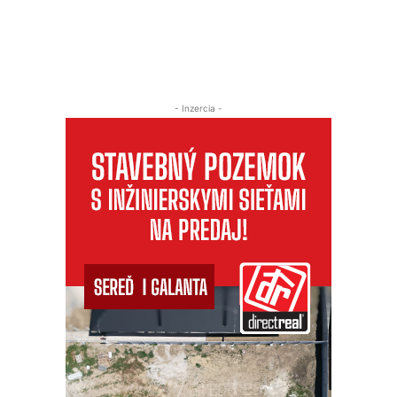
- Inzercia -