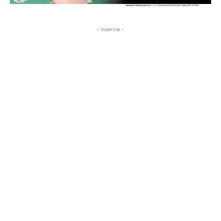
- Inzercia -