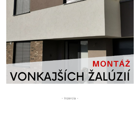
- Inzercia -