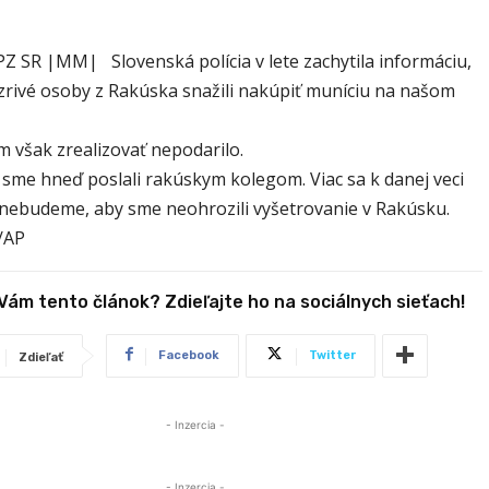
PZ SR |MM| Slovenská polícia v lete zachytila informáciu,
zrivé osoby z Rakúska snažili nakúpiť muníciu na našom
m však zrealizovať nepodarilo.
 sme hneď poslali rakúskym kolegom. Viac sa k danej veci
 nebudeme, aby sme neohrozili vyšetrovanie v Rakúsku.
/AP
 Vám tento článok? Zdieľajte ho na sociálnych sieťach!
Facebook
Twitter
Zdieľať
- Inzercia -
- Inzercia -