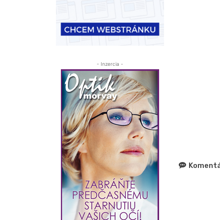
- Inzercia -
Komentá