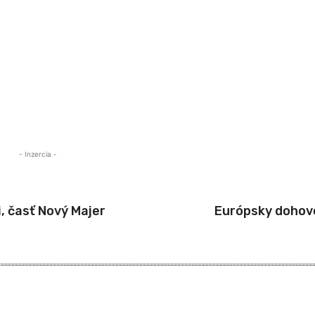
- Inzercia -
, časť Nový Majer
Európsky dohovo