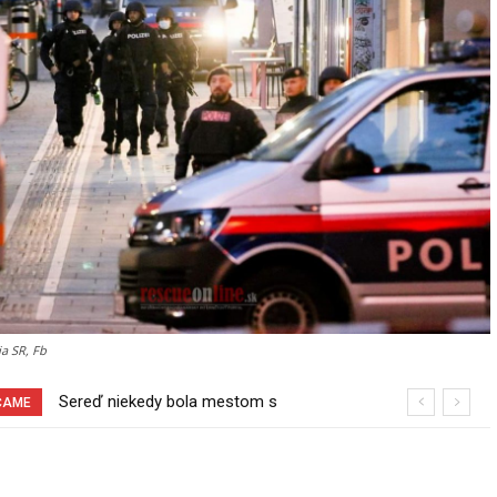
ia SR, Fb
Sereď niekedy bola mestom s
Pri venčení na Jesenského ulici mal
ČAME
výborným napojením na hromadnú
usmrtiť psíka vlčiak, ktorý mal voľne
dopravu – ANKETA
behať