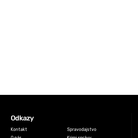
Odkazy
Kontakt
Spravodajstvo
O nás
Krimi správy