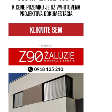
- Inzercia -