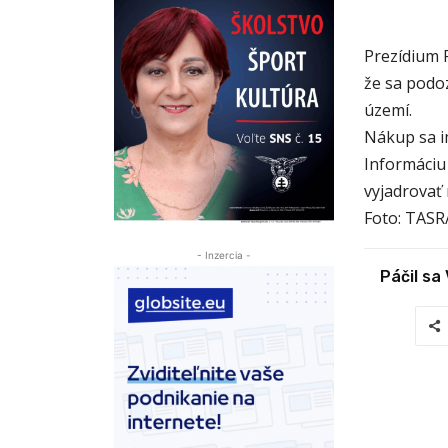
Prezídium 
že sa podo
území.
Nákup sa i
Informáciu
vyjadrovať
Foto: TASR
- Inzercia -
Páčil sa