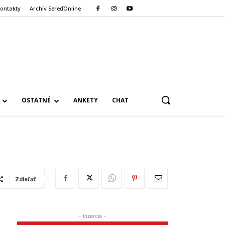
ontakty
Archív SereďOnline
OSTATNÉ
ANKETY
CHAT
Zdieľať
- Inzercia -