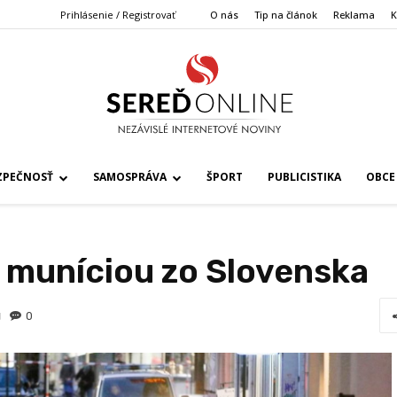
Prihlásenie / Registrovať
O nás
Tip na článok
Reklama
K
ZPEČNOSŤ
SAMOSPRÁVA
ŠPORT
PUBLICISTIKA
OBCE
i muníciou zo Slovenska
0