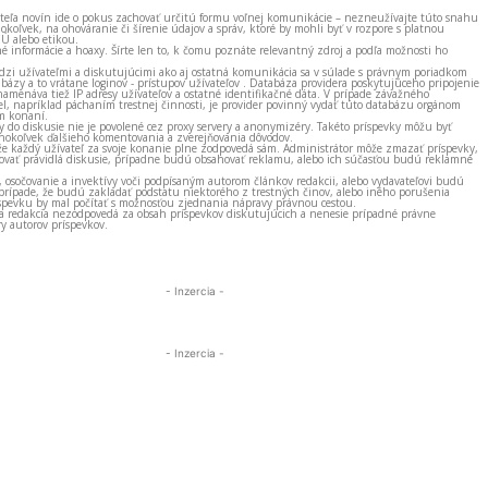
ateľa novín ide o pokus zachovať určitú formu voľnej komunikácie – nezneužívajte túto snahu
okoľvek, na ohováranie či šírenie údajov a správ, ktoré by mohli byť v rozpore s platnou
EÚ alebo etikou.
né informácie a hoaxy. Šírte len to, k čomu poznáte relevantný zdroj a podľa možnosti ho
zi užívateľmi a diskutujúcimi ako aj ostatná komunikácia sa v súlade s právnym poriadkom
bázy a to vrátane loginov - prístupov užívateľov . Databáza providera poskytujúceho pripojenie
amenáva tiež IP adresy užívateľov a ostatné identifikačné dáta. V prípade závažného
el, napríklad páchaním trestnej činnosti, je provider povinný vydať túto databázu orgánom
m konaní.
ky do diskusie nie je povolené cez proxy servery a anonymizéry. Takéto príspevky môžu byť
okoľvek ďalšieho komentovania a zverejňovania dôvodov.
e každý užívateľ za svoje konanie plne zodpovedá sám. Administrátor môže zmazať príspevky,
vať pravidlá diskusie, prípadne budú obsahovať reklamu, alebo ich súčasťou budú reklamné
, osočovanie a invektívy voči podpísaným autorom článkov redakcii, alebo vydavateľovi budú
prípade, že budú zakladať podstatu niektorého z trestných činov, alebo iného porušenia
spevku by mal počítať s možnosťou zjednania nápravy právnou cestou.
 a redakcia nezodpovedá za obsah príspevkov diskutujúcich a nenesie prípadné právne
y autorov príspevkov.
- Inzercia -
- Inzercia -