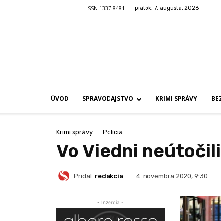
ISSN 1337-8481
piatok, 7. augusta, 2026
ÚVOD
SPRAVODAJSTVO
KRIMI SPRÁVY
BE
Krimi správy
Polícia
Vo Viedni neútočil
Pridal
redakcia
4. novembra 2020, 9:30
- Inzercia -