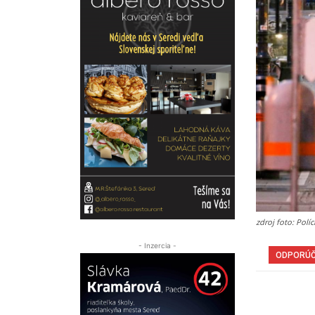
zdroj foto: Políc
- Inzercia -
ODPORÚ