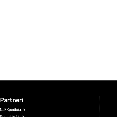
Partneri
NaEXpedíciu.sk
Reportér24.sk