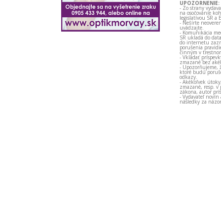
UPOZORNENIE:
- Zo strany vydav
na osočovanie koh
legislatívou SR a 
- Nešírte neovere
uvádzajte.
- Komunikácia med
SR ukladá do data
do internetu zazn
porušenia pravidi
činným v trestno
- Vkladať príspev
zmazané bez akéh
- Upozorňujeme, ž
ktoré budú porušo
odkazy.
- Akékoľvek útoky
zmazané, resp. v 
zákona, autor prí
- Vydavateľ novín
následky za názor