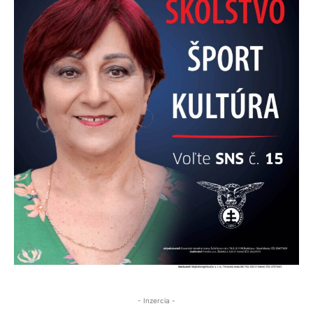
- Inzercia -