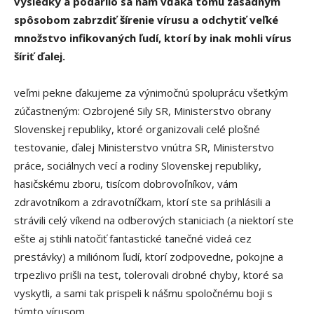
výsledky a podarilo sa nám vďaka tomu zásadným
spôsobom zabrzdiť šírenie vírusu a odchytiť veľké
množstvo infikovaných ľudí, ktorí by inak mohli vírus
šíriť ďalej.
veľmi pekne ďakujeme za výnimočnú spoluprácu všetkým
zúčastneným: Ozbrojené Sily SR, Ministerstvo obrany
Slovenskej republiky, ktoré organizovali celé plošné
testovanie, ďalej Ministerstvo vnútra SR, Ministerstvo
práce, sociálnych vecí a rodiny Slovenskej republiky,
hasičskému zboru, tisícom dobrovoľníkov, vám
zdravotníkom a zdravotníčkam, ktorí ste sa prihlásili a
strávili celý víkend na odberových staniciach (a niektorí ste
ešte aj stihli natočiť fantastické tanečné videá cez
prestávky) a miliónom ľudí, ktorí zodpovedne, pokojne a
trpezlivo prišli na test, tolerovali drobné chyby, ktoré sa
vyskytli, a sami tak prispeli k nášmu spoločnému boji s
týmto vírusom.