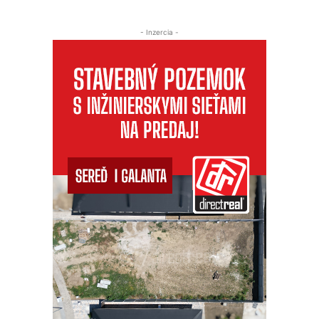
- Inzercia -