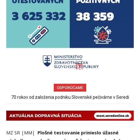
ODPORÚČAME
70 rokov od založenia podniku Slovenské pečivárne v Seredi
Sereď niekedy bola mestom s výborným napojením na
hromadnú dopravu – ANKETA
MZ SR |MM|
Plošné testovanie prinieslo úžasné