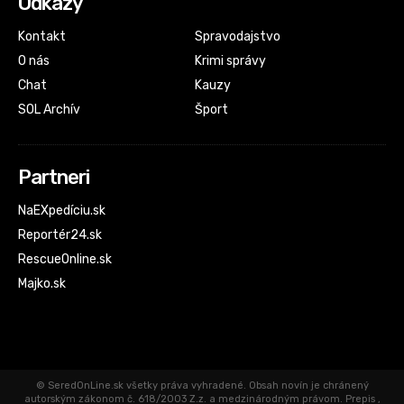
Odkazy
Kontakt
Spravodajstvo
O nás
Krimi správy
Chat
Kauzy
SOL Archív
Šport
Partneri
NaEXpedíciu.sk
Reportér24.sk
RescueOnline.sk
Majko.sk
© SeredOnLine.sk všetky práva vyhradené. Obsah novín je chránený
autorským zákonom č. 618/2003 Z.z. a medzinárodným právom. Prepis ,