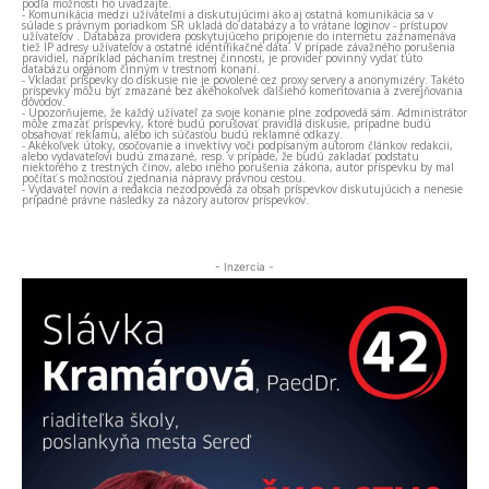
podľa možnosti ho uvádzajte.
- Komunikácia medzi užívateľmi a diskutujúcimi ako aj ostatná komunikácia sa v
súlade s právnym poriadkom SR ukladá do databázy a to vrátane loginov - prístupov
užívateľov . Databáza providera poskytujúceho pripojenie do internetu zaznamenáva
tiež IP adresy užívateľov a ostatné identifikačné dáta. V prípade závažného porušenia
pravidiel, napríklad páchaním trestnej činnosti, je provider povinný vydať túto
databázu orgánom činným v trestnom konaní.
- Vkladať príspevky do diskusie nie je povolené cez proxy servery a anonymizéry. Takéto
príspevky môžu byť zmazané bez akéhokoľvek ďalšieho komentovania a zverejňovania
dôvodov.
- Upozorňujeme, že každý užívateľ za svoje konanie plne zodpovedá sám. Administrátor
môže zmazať príspevky, ktoré budú porušovať pravidlá diskusie, prípadne budú
obsahovať reklamu, alebo ich súčasťou budú reklamné odkazy.
- Akékoľvek útoky, osočovanie a invektívy voči podpísaným autorom článkov redakcii,
alebo vydavateľovi budú zmazané, resp. v prípade, že budú zakladať podstatu
niektorého z trestných činov, alebo iného porušenia zákona, autor príspevku by mal
počítať s možnosťou zjednania nápravy právnou cestou.
- Vydavateľ novín a redakcia nezodpovedá za obsah príspevkov diskutujúcich a nenesie
prípadné právne následky za názory autorov príspevkov.
- Inzercia -