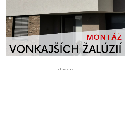
- Inzercia -