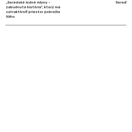
„Seredské lodné mlyny –
Sereď
zabudnutá história“, ktorý má
zatraktívniť priestor pobrežia
Váhu