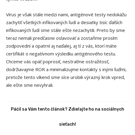
Vírus je však stále medzi nami, antigénové testy nedokážu
zachytiť všetkých infikovaných ľudí a desiatky tisíc ďalších
infikovaných ľudí sme stále ešte nezachytili. Preto by sme
teraz nemali predčasne oslavovať a zostaňme prosím
zodpovední a opatrní aj naďalej, aj tí z vás, ktorí máte
certifikát o negatívnom výsledku antigénového testu.
Chceme vás opäť poprosiť, nestraťme ostražitosť,
dodržiavajme ROR a minimalizujme kontakty s inými ľuďmi,
pretože tento víkend sme síce urobili výrazný krok vpred,
ale ešte sme nevyhrali.
Páčil sa Vám tento článok? Zdieľajte ho na sociálnych
sieťach!