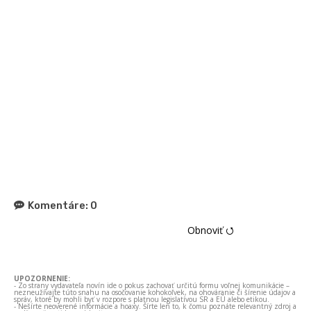
Komentáre:
0
Obnoviť ⭯
UPOZORNENIE:
- Zo strany vydavateľa novín ide o pokus zachovať určitú formu voľnej komunikácie –
nezneužívajte túto snahu na osočovanie kohokoľvek, na ohováranie či šírenie údajov a
správ, ktoré by mohli byť v rozpore s platnou legislatívou SR a EÚ alebo etikou.
- Nešírte neoverené informácie a hoaxy. Šírte len to, k čomu poznáte relevantný zdroj a