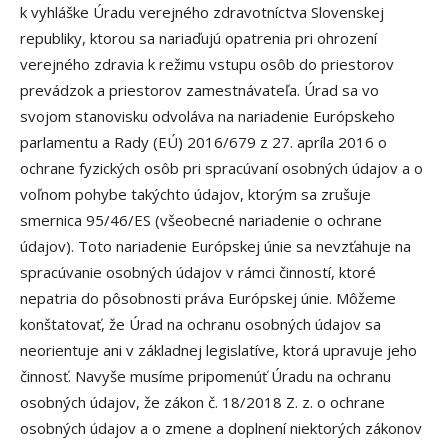
k vyhláške Úradu verejného zdravotníctva Slovenskej
republiky, ktorou sa nariaďujú opatrenia pri ohrození
verejného zdravia k režimu vstupu osôb do priestorov
prevádzok a priestorov zamestnávateľa. Úrad sa vo
svojom stanovisku odvoláva na nariadenie Európskeho
parlamentu a Rady (EÚ) 2016/679 z 27. apríla 2016 o
ochrane fyzických osôb pri spracúvaní osobných údajov a o
voľnom pohybe takýchto údajov, ktorým sa zrušuje
smernica 95/46/ES (všeobecné nariadenie o ochrane
údajov). Toto nariadenie Európskej únie sa nevzťahuje na
spracúvanie osobných údajov v rámci činností, ktoré
nepatria do pôsobnosti práva Európskej únie. Môžeme
konštatovať, že Úrad na ochranu osobných údajov sa
neorientuje ani v základnej legislatíve, ktorá upravuje jeho
činnosť. Navyše musíme pripomenúť Úradu na ochranu
osobných údajov, že zákon č. 18/2018 Z. z. o ochrane
osobných údajov a o zmene a doplnení niektorých zákonov