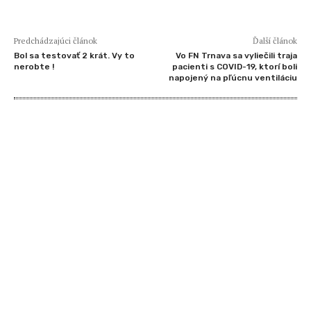
Predchádzajúci článok
Ďalší článok
Bol sa testovať 2 krát. Vy to
Vo FN Trnava sa vyliečili traja
nerobte !
pacienti s COVID-19, ktorí boli
napojený na pľúcnu ventiláciu