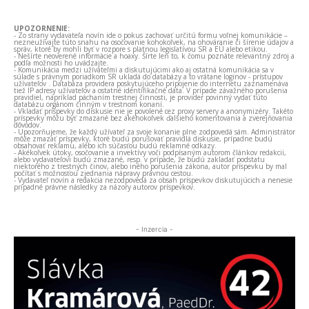
UPOZORNENIE:
- Zo strany vydavateľa novín ide o pokus zachovať určitú formu voľnej komunikácie –
nezneužívajte túto snahu na osočovanie kohokoľvek, na ohováranie či šírenie údajov a
správ, ktoré by mohli byť v rozpore s platnou legislatívou SR a EÚ alebo etikou.
- Nešírte neoverené informácie a hoaxy. Šírte len to, k čomu poznáte relevantný zdroj a
podľa možnosti ho uvádzajte.
- Komunikácia medzi užívateľmi a diskutujúcimi ako aj ostatná komunikácia sa v
súlade s právnym poriadkom SR ukladá do databázy a to vrátane loginov - prístupov
užívateľov . Databáza providera poskytujúceho pripojenie do internetu zaznamenáva
tiež IP adresy užívateľov a ostatné identifikačné dáta. V prípade závažného porušenia
pravidiel, napríklad páchaním trestnej činnosti, je provider povinný vydať túto
databázu orgánom činným v trestnom konaní.
- Vkladať príspevky do diskusie nie je povolené cez proxy servery a anonymizéry. Takéto
príspevky môžu byť zmazané bez akéhokoľvek ďalšieho komentovania a zverejňovania
dôvodov.
- Upozorňujeme, že každý užívateľ za svoje konanie plne zodpovedá sám. Administrátor
môže zmazať príspevky, ktoré budú porušovať pravidlá diskusie, prípadne budú
obsahovať reklamu, alebo ich súčasťou budú reklamné odkazy.
- Akékoľvek útoky, osočovanie a invektívy voči podpísaným autorom článkov redakcii,
alebo vydavateľovi budú zmazané, resp. v prípade, že budú zakladať podstatu
niektorého z trestných činov, alebo iného porušenia zákona, autor príspevku by mal
počítať s možnosťou zjednania nápravy právnou cestou.
- Vydavateľ novín a redakcia nezodpovedá za obsah príspevkov diskutujúcich a nenesie
prípadné právne následky za názory autorov príspevkov.
- Inzercia -