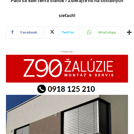
Páčil sa Vám tento článok? Zdieľajte ho na sociálnych
sieťach!
Facebook
Twitter
WhatsApp
- Inzercia -