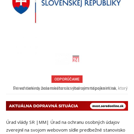
ODPORÚČAME
Pri venčení na Jesenského ulici mal usmrtiť psíka vlčiak, ktorý
mal voľne behať
Úrad vlády SR |MM| Úrad na ochranu osobných údajov
zverejnil na svojom webovom sídle predbežné stanovisko