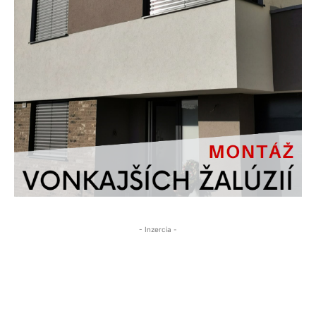
- Inzercia -