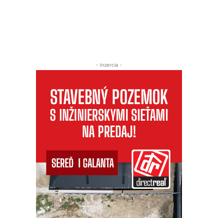
- Inzercia -