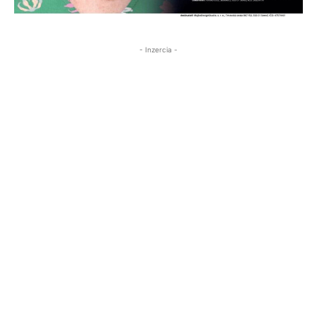
- Inzercia -