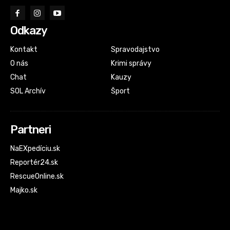
Odkazy
Kontakt
Spravodajstvo
O nás
Krimi správy
Chat
Kauzy
SOL Archív
Šport
Partneri
NaEXpedíciu.sk
Reportér24.sk
RescueOnline.sk
Majko.sk