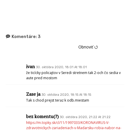
Komentáre:
3
Obnoviť ⭯
ivan
30. októbra 2020, 18:01 At 18:01
že ticícky policajtov v Seredi stretnem tak 2-och čo sedia v
aute pred mostom
Zase ja
30. októbra 2020, 18:15 At 18:15
Tak s chod prejst teraz k odb.miestam
bez komentu(?)
30. októbra 2020, 21:22 At 21:22
https://m.topky.sk/cl/11/1997033/KORONAVIRUS-V-
zdravotnickych-zariadeniach-v-Madarsku-robia-nabor-na-