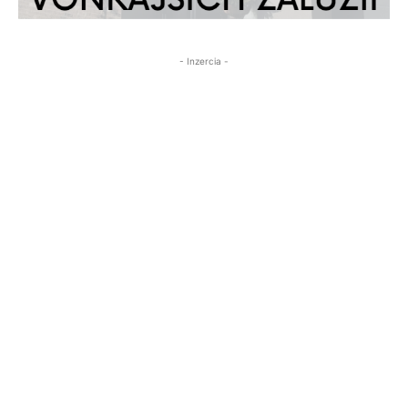
- Inzercia -