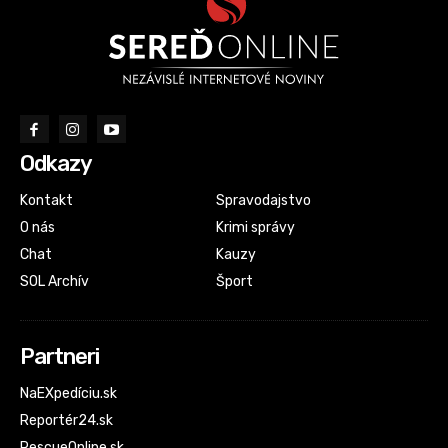
Odkazy
Kontakt
Spravodajstvo
O nás
Krimi správy
Chat
Kauzy
SOL Archív
Šport
Partneri
NaEXpedíciu.sk
Reportér24.sk
RescueOnline.sk