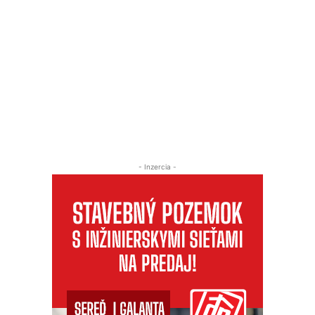
- Inzercia -