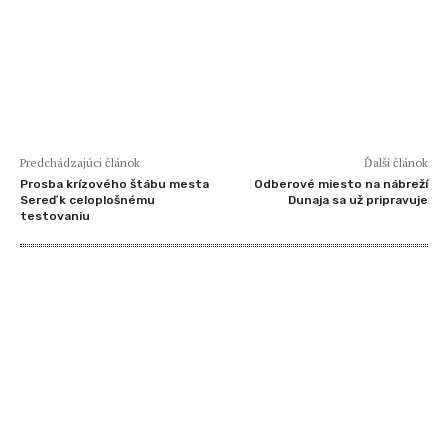
Predchádzajúci článok
Ďalší článok
Prosba krízového štábu mesta
Odberové miesto na nábreží
Sereď k celoplošnému
Dunaja sa už pripravuje
testovaniu