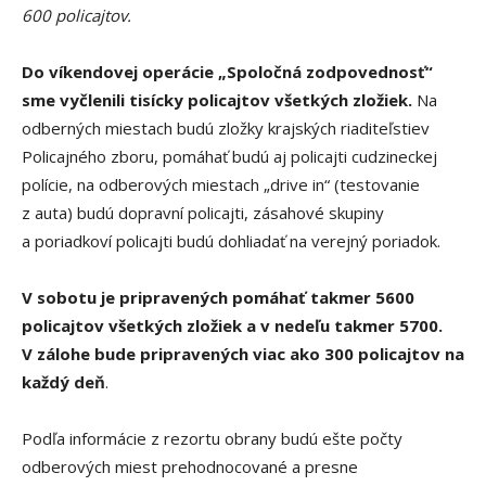
600 policajtov.
Do víkendovej operácie „Spoločná zodpovednosť“
sme vyčlenili tisícky policajtov všetkých zložiek.
Na
odberných miestach budú zložky krajských riaditeľstiev
Policajného zboru, pomáhať budú aj policajti cudzineckej
polície, na odberových miestach „drive in“ (testovanie
z auta) budú dopravní policajti, zásahové skupiny
a poriadkoví policajti budú dohliadať na verejný poriadok.
V sobotu je pripravených pomáhať takmer 5600
policajtov všetkých zložiek a v nedeľu takmer 5700.
V zálohe bude pripravených viac ako 300 policajtov na
každý deň
.
Podľa informácie z rezortu obrany budú ešte počty
odberových miest prehodnocované a presne