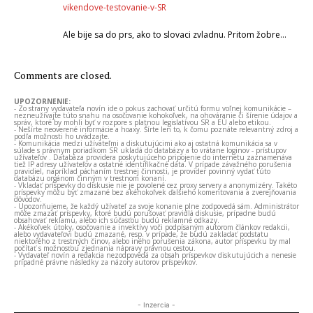
vikendove-testovanie-v-SR
Ale bije sa do prs, ako to slovaci zvladnu. Pritom žobre…
Comments are closed.
UPOZORNENIE:
- Zo strany vydavateľa novín ide o pokus zachovať určitú formu voľnej komunikácie –
nezneužívajte túto snahu na osočovanie kohokoľvek, na ohováranie či šírenie údajov a
správ, ktoré by mohli byť v rozpore s platnou legislatívou SR a EÚ alebo etikou.
- Nešírte neoverené informácie a hoaxy. Šírte len to, k čomu poznáte relevantný zdroj a
podľa možnosti ho uvádzajte.
- Komunikácia medzi užívateľmi a diskutujúcimi ako aj ostatná komunikácia sa v
súlade s právnym poriadkom SR ukladá do databázy a to vrátane loginov - prístupov
užívateľov . Databáza providera poskytujúceho pripojenie do internetu zaznamenáva
tiež IP adresy užívateľov a ostatné identifikačné dáta. V prípade závažného porušenia
pravidiel, napríklad páchaním trestnej činnosti, je provider povinný vydať túto
databázu orgánom činným v trestnom konaní.
- Vkladať príspevky do diskusie nie je povolené cez proxy servery a anonymizéry. Takéto
príspevky môžu byť zmazané bez akéhokoľvek ďalšieho komentovania a zverejňovania
dôvodov.
- Upozorňujeme, že každý užívateľ za svoje konanie plne zodpovedá sám. Administrátor
môže zmazať príspevky, ktoré budú porušovať pravidlá diskusie, prípadne budú
obsahovať reklamu, alebo ich súčasťou budú reklamné odkazy.
- Akékoľvek útoky, osočovanie a invektívy voči podpísaným autorom článkov redakcii,
alebo vydavateľovi budú zmazané, resp. v prípade, že budú zakladať podstatu
niektorého z trestných činov, alebo iného porušenia zákona, autor príspevku by mal
počítať s možnosťou zjednania nápravy právnou cestou.
- Vydavateľ novín a redakcia nezodpovedá za obsah príspevkov diskutujúcich a nenesie
prípadné právne následky za názory autorov príspevkov.
- Inzercia -