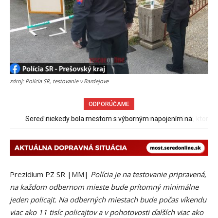
zdroj: Polícia SR, testovanie v Bardejove
ODPORÚČAME
Pri venčení na Jesenského ulici mal usmrtiť psíka vlčiak, ktorý
mal voľne behať
Prezídium PZ SR |MM|
Polícia je na testovanie pripravená,
na každom odbernom mieste bude prítomný minimálne
jeden policajt. Na odberných miestach bude počas víkendu
viac ako 11 tisíc policajtov a v pohotovosti ďalších viac ako