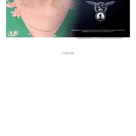
- Inzercia -