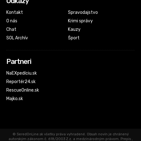
Odkazy
Kontakt
Spravodajstvo
O nás
Krimi správy
Chat
Kauzy
SOL Archív
Šport
Partneri
NaEXpedíciu.sk
Reportér24.sk
RescueOnline.sk
Majko.sk
© SeredOnLine.sk všetky práva vyhradené. Obsah novín je chránený
autorským zákonom č. 618/2003 Z.z. a medzinárodným právom. Prepis ,