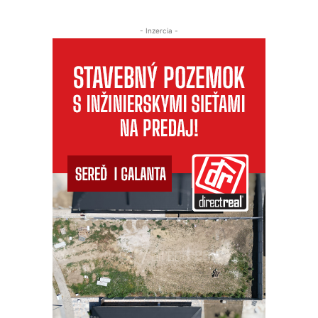
- Inzercia -