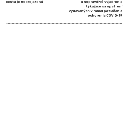
cesta je neprejazdná
a nepravdivé vyjadrenia
týkajúce sa opatrení
vydávaných v rámci potláčania
ochorenia COVID-19