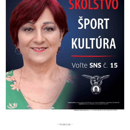
- Inzercia -