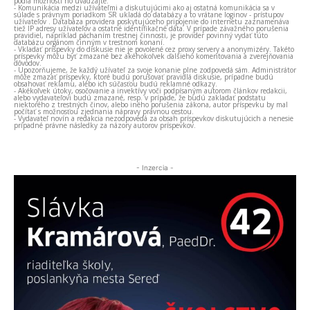
podľa možnosti ho uvádzajte.
- Komunikácia medzi užívateľmi a diskutujúcimi ako aj ostatná komunikácia sa v
súlade s právnym poriadkom SR ukladá do databázy a to vrátane loginov - prístupov
užívateľov . Databáza providera poskytujúceho pripojenie do internetu zaznamenáva
tiež IP adresy užívateľov a ostatné identifikačné dáta. V prípade závažného porušenia
pravidiel, napríklad páchaním trestnej činnosti, je provider povinný vydať túto
databázu orgánom činným v trestnom konaní.
- Vkladať príspevky do diskusie nie je povolené cez proxy servery a anonymizéry. Takéto
príspevky môžu byť zmazané bez akéhokoľvek ďalšieho komentovania a zverejňovania
dôvodov.
- Upozorňujeme, že každý užívateľ za svoje konanie plne zodpovedá sám. Administrátor
môže zmazať príspevky, ktoré budú porušovať pravidlá diskusie, prípadne budú
obsahovať reklamu, alebo ich súčasťou budú reklamné odkazy.
- Akékoľvek útoky, osočovanie a invektívy voči podpísaným autorom článkov redakcii,
alebo vydavateľovi budú zmazané, resp. v prípade, že budú zakladať podstatu
niektorého z trestných činov, alebo iného porušenia zákona, autor príspevku by mal
počítať s možnosťou zjednania nápravy právnou cestou.
- Vydavateľ novín a redakcia nezodpovedá za obsah príspevkov diskutujúcich a nenesie
prípadné právne následky za názory autorov príspevkov.
- Inzercia -