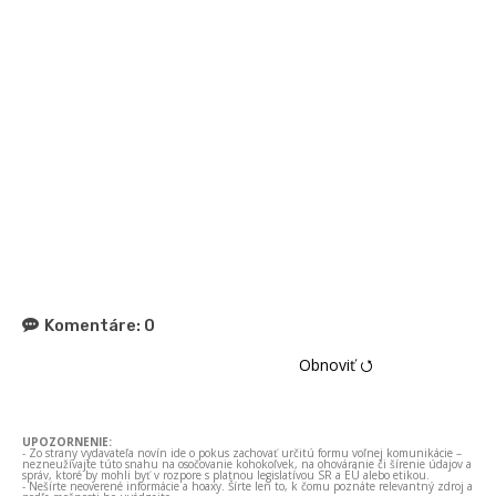
Komentáre:
0
Obnoviť ⭯
UPOZORNENIE:
- Zo strany vydavateľa novín ide o pokus zachovať určitú formu voľnej komunikácie –
nezneužívajte túto snahu na osočovanie kohokoľvek, na ohováranie či šírenie údajov a
správ, ktoré by mohli byť v rozpore s platnou legislatívou SR a EÚ alebo etikou.
- Nešírte neoverené informácie a hoaxy. Šírte len to, k čomu poznáte relevantný zdroj a