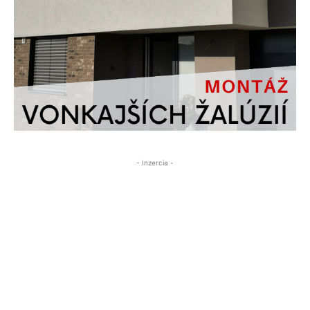
- Inzercia -