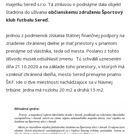
majetku Sereď s.r.o. Tá zmluvou o podnájme dala objekt
štadióna do užívania
občianskemu združeniu Športový
klub futbalu Sereď.
Jednou z podmienok získania štátnej finančnej podpory na
zriadenie chránenej dielne je mať priestory v priamom
prenájme od vlastníka, teda od mesta. Poslanci z tohto
dôvodu museli odsúhlasiť zmenu. Tú schválili uznesením
dňa 21.10.2020 a na základe toho priestory, v ktorých má
vzniknúť chránená dielňa, mesto Sereď prenajme priamo
ŠKF. Ide o dve miestnosti nachádzajúce sa v hlavnej
tribúne. Jedna má rozlohu 20 m2 a druhá 15 m2.