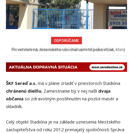
ODPORÚČAME
Pri venčení na Jesenského ulici mal usmrtiť psíka vlčiak, ktorý
mal voľne behať
ŠKF Sereď a.s.
má v pláne zriadiť v priestoroch štadióna
chránenú dielňu.
Zamestnanie by v nej našli
dvaja
občania
so zdravotným postihnutím na pozícii masér a
skladník.
Celý objekt štadióna je na základe uznesenia Mestského
zastupiteľstva od roku 2012 prenajatý spoločnosti Správa