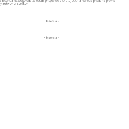
 a redakcia nezodpovedá za obsah príspevkov diskutujúcich a nenesie prípadné právne
y autorov príspevkov.
- Inzercia -
- Inzercia -