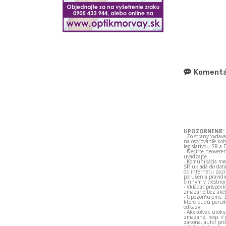
Komentá
UPOZORNENIE:
- Zo strany vydav
na osočovanie koh
legislatívou SR a 
- Nešírte neovere
uvádzajte.
- Komunikácia med
SR ukladá do data
do internetu zazn
porušenia pravidi
činným v trestno
- Vkladať príspev
zmazané bez akéh
- Upozorňujeme, ž
ktoré budú porušo
odkazy.
- Akékoľvek útoky
zmazané, resp. v 
zákona, autor prí