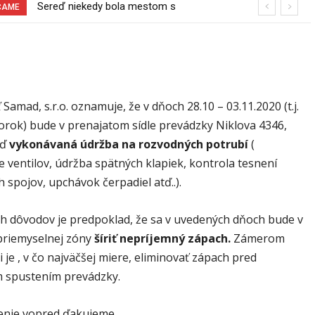
Sereď niekedy bola mestom s
Pri venčení na Jesenského ulici mal
ČAME
výborným napojením na hromadnú
usmrtiť psíka vlčiak, ktorý mal voľne
dopravu – ANKETA
behať
Samad, s.r.o. oznamuje, že v dňoch 28.10 – 03.11.2020 (t.j.
torok) bude v prenajatom sídle prevádzky Niklova 4346,
eď
vykonávaná údržba na rozvodných potrubí
(
 ventilov, údržba spätných klapiek, kontrola tesnení
 spojov, upchávok čerpadiel atď..).
h dôvodov je predpoklad, že sa v uvedených dňoch bude v
 priemyselnej zóny
šíriť nepríjemný zápach.
Zámerom
 je , v čo najväčšej miere, eliminovať zápach pred
 spustením prevádzky.
nie vopred ďakujeme.