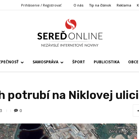
Prihlásenie / Registrovať
O nás
Tip na článok
Reklama
K
ZPEČNOSŤ
SAMOSPRÁVA
ŠPORT
PUBLICISTIKA
OBCE
potrubí na Niklovej ulici
0
33