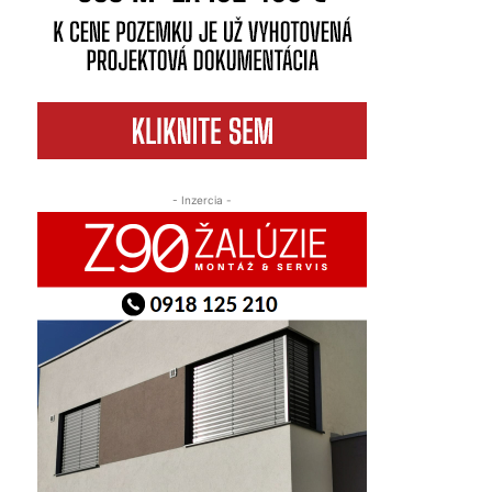
- Inzercia -