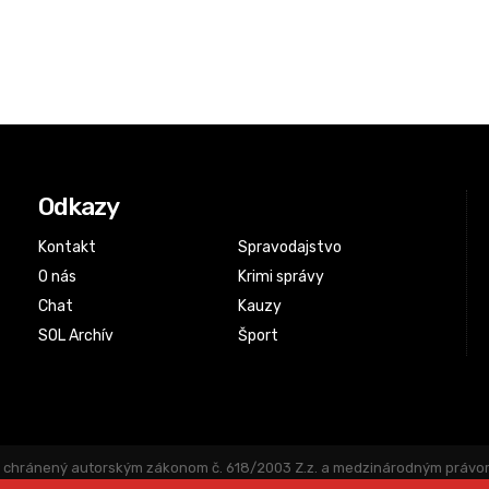
Odkazy
Kontakt
Spravodajstvo
O nás
Krimi správy
Chat
Kauzy
SOL Archív
Šport
chránený autorským zákonom č. 618/2003 Z.z. a medzinárodným právom. P
júceho súhlasu vydavateľa alebo autora článku zakázané. Logo a názov 