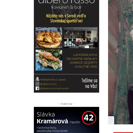
- Inzercia -