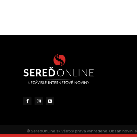
© SeredOnLine.sk všetky práva vyhradené. Obsah novín je 
jeho časti, a to akýmkoľvek spôsobom je bez predchádza