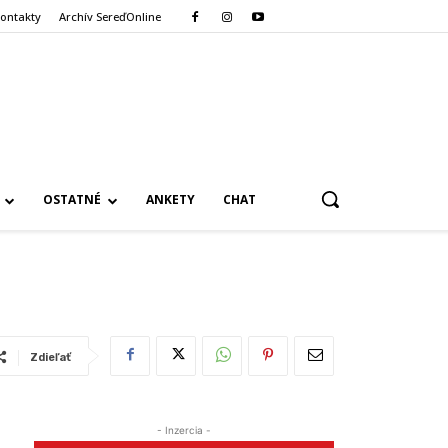
ontakty
Archív SereďOnline
OSTATNÉ
ANKETY
CHAT
Zdieľať
- Inzercia -