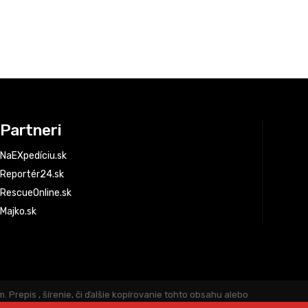
Partneri
NaEXpedíciu.sk
Reportér24.sk
RescueOnline.sk
Majko.sk
repis , šírenie, či ďalšie kopírovanie tohto obsahu alebo
novín: © Miloš Majko Noviny sú aktualizované priebežne.