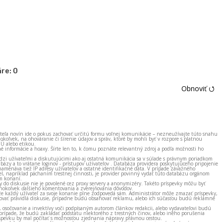
re:
0
Obnoviť ⭯
ateľa novín ide o pokus zachovať určitú formu voľnej komunikácie – nezneužívajte túto snahu
okoľvek, na ohováranie či šírenie údajov a správ, ktoré by mohli byť v rozpore s platnou
EÚ alebo etikou.
né informácie a hoaxy. Šírte len to, k čomu poznáte relevantný zdroj a podľa možnosti ho
zi užívateľmi a diskutujúcimi ako aj ostatná komunikácia sa v súlade s právnym poriadkom
bázy a to vrátane loginov - prístupov užívateľov . Databáza providera poskytujúceho pripojenie
amenáva tiež IP adresy užívateľov a ostatné identifikačné dáta. V prípade závažného
el, napríklad páchaním trestnej činnosti, je provider povinný vydať túto databázu orgánom
m konaní.
ky do diskusie nie je povolené cez proxy servery a anonymizéry. Takéto príspevky môžu byť
okoľvek ďalšieho komentovania a zverejňovania dôvodov.
e každý užívateľ za svoje konanie plne zodpovedá sám. Administrátor môže zmazať príspevky,
vať pravidlá diskusie, prípadne budú obsahovať reklamu, alebo ich súčasťou budú reklamné
, osočovanie a invektívy voči podpísaným autorom článkov redakcii, alebo vydavateľovi budú
prípade, že budú zakladať podstatu niektorého z trestných činov, alebo iného porušenia
spevku by mal počítať s možnosťou zjednania nápravy právnou cestou.