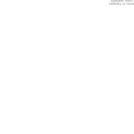
- Vydavateľ novín
následky za názor