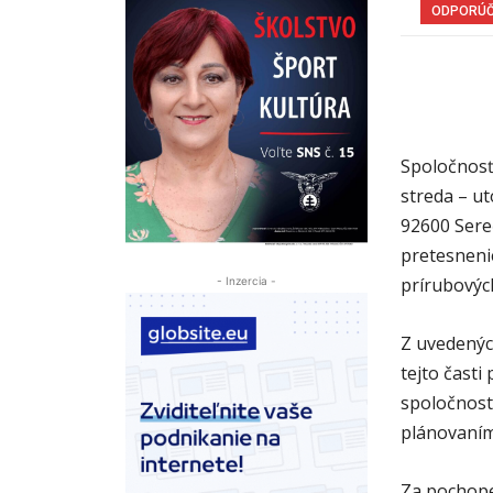
ODPORÚ
Spoločnosť 
streda – u
92600 Ser
pretesnenie
prírubových
- Inzercia -
Z uvedenýc
tejto časti
spoločnosti
plánovaním
Za pochope