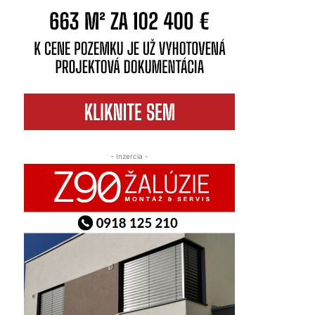
- Inzercia -