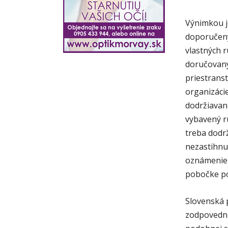
Výnimkou j
doporučený
vlastných 
doručovaný
priestrans
organizácie
dodržiavan
vybavený r
treba dodr
nezastihnu
oznámenie o
pobočke po
Slovenská p
zodpovední