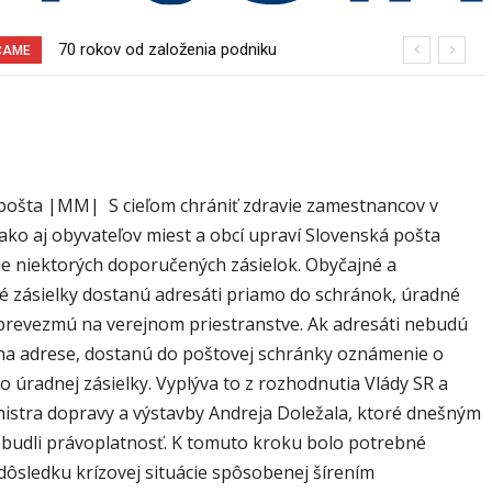
70 rokov od založenia podniku
Sereď niekedy bola mestom s
ČAME
Slovenské pečivárne v Seredi
výborným napojením na hromadnú
dopravu – ANKETA
pošta |MM| S cieľom chrániť zdravie zamestnancov v
ako aj obyvateľov miest a obcí upraví Slovenská pošta
e niektorých doporučených zásielok. Obyčajné a
 zásielky dostanú adresáti priamo do schránok, úradné
i prevezmú na verejnom priestranstve. Ak adresáti nebudú
 na adrese, dostanú do poštovej schránky oznámenie o
to úradnej zásielky. Vyplýva to z rozhodnutia Vlády SR a
nistra dopravy a výstavby Andreja Doležala, ktoré dnešným
udli právoplatnosť. K tomuto kroku bolo potrebné
 dôsledku krízovej situácie spôsobenej šírením