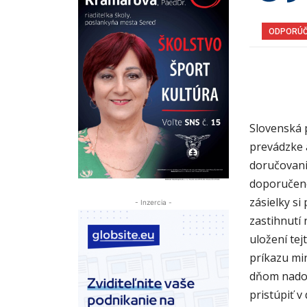
ODPORÚ
Slovenská 
prevádzke 
doručovani
doporučené
zásielky s
- Inzercia -
zastihnutí
uložení tej
príkazu mi
dňom nadob
pristúpiť v