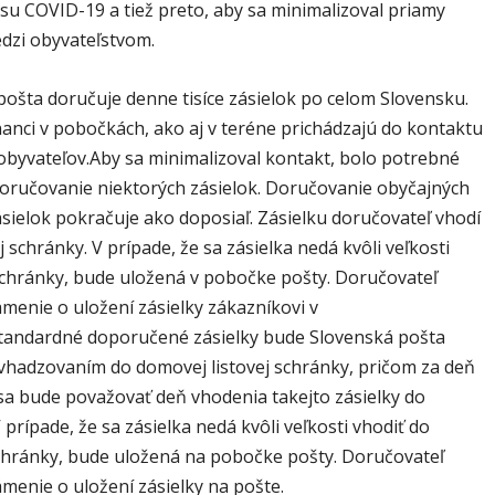
su COVID-19 a tiež preto, aby sa minimalizoval priamy
dzi obyvateľstvom.
pošta doručuje denne tisíce zásielok po celom Slovensku.
nanci v pobočkách, ako aj v teréne prichádzajú do kontaktu
 obyvateľov.Aby sa minimalizoval kontakt, bolo potrebné
oručovanie niektorých zásielok. Doručovanie obyčajných
ásielok pokračuje ako doposiaľ. Zásielku doručovateľ vhodí
 schránky. V prípade, že sa zásielka nedá kvôli veľkosti
schránky, bude uložená v pobočke pošty. Doručovateľ
menie o uložení zásielky zákazníkovi v
tandardné doporučené zásielky bude Slovenská pošta
vhadzovaním do domovej listovej schránky, pričom za deň
sa bude považovať deň vhodenia takejto zásielky do
 prípade, že sa zásielka nedá kvôli veľkosti vhodiť do
chránky, bude uložená na pobočke pošty. Doručovateľ
menie o uložení zásielky na pošte.