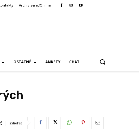
Kontakty
Archív SereďOnline
OSTATNÉ
ANKETY
CHAT
rých
Zdieľať