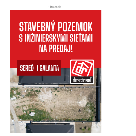
- Inzercia -