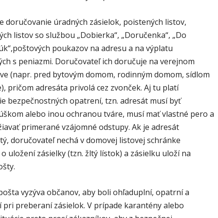
e doručovanie úradných zásielok, poistených listov,
ch listov so službou „Dobierka“, „Doručenka“, „Do
rúk“,poštových poukazov na adresu a na výplatu
ch s peniazmi. Doručovateľ ich doručuje na verejnom
tve (napr. pred bytovým domom, rodinným domom, sídlom
), pričom adresáta privolá cez zvonček. Aj tu platí
ie bezpečnostných opatrení, tzn. adresát musí byť
úškom alebo inou ochranou tváre, musí mať vlastné pero a
žiavať primerané vzájomné odstupy. Ak je adresát
tý, doručovateľ nechá v domovej listovej schránke
 uložení zásielky (tzn. žltý lístok) a zásielku uloží na
šty.
ošta vyzýva občanov, aby boli ohľaduplní, opatrní a
 pri preberaní zásielok. V prípade karantény alebo