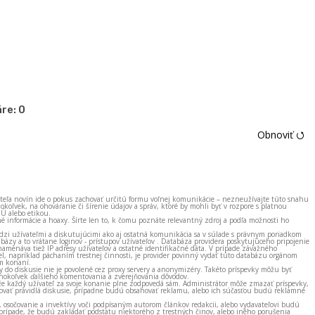
re:
0
Obnoviť ⭯
ateľa novín ide o pokus zachovať určitú formu voľnej komunikácie – nezneužívajte túto snahu
okoľvek, na ohováranie či šírenie údajov a správ, ktoré by mohli byť v rozpore s platnou
EÚ alebo etikou.
né informácie a hoaxy. Šírte len to, k čomu poznáte relevantný zdroj a podľa možnosti ho
zi užívateľmi a diskutujúcimi ako aj ostatná komunikácia sa v súlade s právnym poriadkom
bázy a to vrátane loginov - prístupov užívateľov . Databáza providera poskytujúceho pripojenie
amenáva tiež IP adresy užívateľov a ostatné identifikačné dáta. V prípade závažného
el, napríklad páchaním trestnej činnosti, je provider povinný vydať túto databázu orgánom
m konaní.
ky do diskusie nie je povolené cez proxy servery a anonymizéry. Takéto príspevky môžu byť
okoľvek ďalšieho komentovania a zverejňovania dôvodov.
e každý užívateľ za svoje konanie plne zodpovedá sám. Administrátor môže zmazať príspevky,
vať pravidlá diskusie, prípadne budú obsahovať reklamu, alebo ich súčasťou budú reklamné
, osočovanie a invektívy voči podpísaným autorom článkov redakcii, alebo vydavateľovi budú
prípade, že budú zakladať podstatu niektorého z trestných činov, alebo iného porušenia