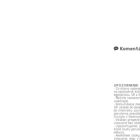
Komentá
UPOZORNENIE:
- Zo strany vydav
na osočovanie koh
legislatívou SR a 
- Nešírte neovere
uvádzajte.
- Komunikácia med
SR ukladá do data
do internetu zazn
porušenia pravidi
činným v trestno
- Vkladať príspev
zmazané bez akéh
- Upozorňujeme, ž
ktoré budú porušo
odkazy.
- Akékoľvek útoky
zmazané, resp. v 