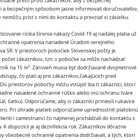
ituácie preto prosí zákazníkov, aby z bezpečnej
ti a bezpečným spôsobom jasne informovali doručovateľov,
 nemôžu prísť s nimi do kontaktu a prevziať si zásielku.
izovanie rizika šírenia nákazy Covid-19 aj naďalej platia už
chranné opatrenia nariadené Úradom verejného
va SR. V priestoroch pobočiek Slovenskej pošty je
 počet zákazníkov, tzn. v pobočke sa môže nachádzať
zník na 15 m². Zároveň musia byť dodržiavané dvojmetrové
stupy, čo platí aj pre zákazníkov,čakajúcich pred
o priestorov pobočky môžu vstúpiť iba tí zákazníci, ktorí
iadne nasadené ochranné rúško alebo inú ochranu tváre
šál, šatku). Odporúčame, aby si zákazníci priniesli rukavice
pero. Pri úhrade platieb odporúčame uprednostniť platobnú
lienti i zamestnanci čo najmenej prichádzali do kontaktu s
 K dispozícii je aj dezinfekcia rúk. Zákazníkov dôrazne
y všeobecné ochranné opatrenia dodržiavali, a tých, ktorí