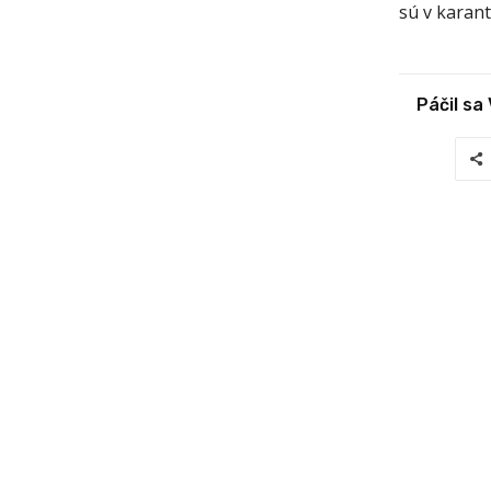
sú v karant
Páčil sa