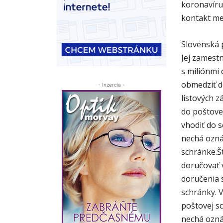
koronavíru
kontakt me
Slovenská 
Jej zamest
s miliónmi
obmedziť d
- Inzercia -
listových z
do poštovej
vhodiť do 
nechá ozná
schránke.Š
doručovať 
doručenia 
schránky. V
poštovej s
nechá ozná