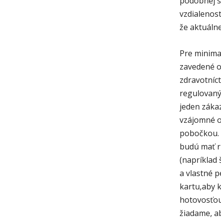
podobnej s
vzdialenos
že aktuálne
Pre minimal
zavedené o
zdravotníct
regulovaný
jeden záka
vzájomné od
pobočkou. D
budú mať r
(napríklad 
a vlastné 
kartu,aby k
hotovosťou.
žiadame, ab