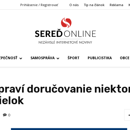
Prihlásenie / Registrovať
O nás
Tip na článok
Reklama
ZPEČNOSŤ
SAMOSPRÁVA
ŠPORT
PUBLICISTIKA
OBCE
praví doručovanie niekto
ielok
0