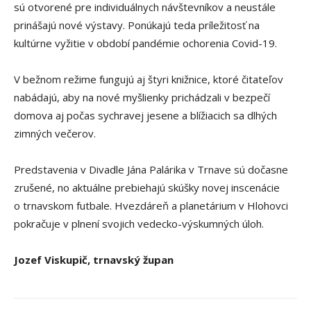
sú otvorené pre individuálnych návštevníkov a neustále
prinášajú nové výstavy. Ponúkajú teda príležitosť na
kultúrne vyžitie v období pandémie ochorenia Covid-19.
V bežnom režime fungujú aj štyri knižnice, ktoré čitateľov
nabádajú, aby na nové myšlienky prichádzali v bezpečí
domova aj počas sychravej jesene a blížiacich sa dlhých
zimných večerov.
Predstavenia v Divadle Jána Palárika v Trnave sú dočasne
zrušené, no aktuálne prebiehajú skúšky novej inscenácie
o trnavskom futbale. Hvezdáreň a planetárium v Hlohovci
pokračuje v plnení svojich vedecko-výskumných úloh.
Jozef Viskupič, trnavský župan