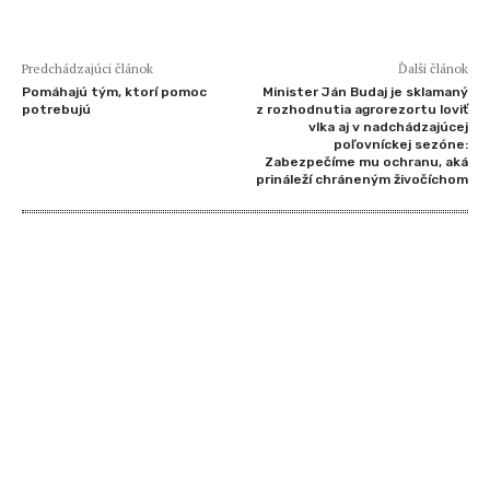
Predchádzajúci článok
Ďalší článok
Pomáhajú tým, ktorí pomoc
Minister Ján Budaj je sklamaný
potrebujú
z rozhodnutia agrorezortu loviť
vlka aj v nadchádzajúcej
poľovníckej sezóne:
Zabezpečíme mu ochranu, aká
prináleží chráneným živočíchom