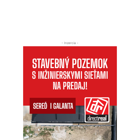
- Inzercia -