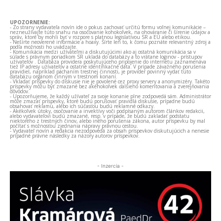
UPOZORNENIE:
- Zo strany vydavateľa novín ide o pokus zachovať určitú formu voľnej komunikácie –
nezneužívajte túto snahu na osočovanie kohokoľvek, na ohováranie či šírenie údajov a
správ, ktoré by mohli byť v rozpore s platnou legislatívou SR a EÚ alebo etikou.
- Nešírte neoverené informácie a hoaxy. Šírte len to, k čomu poznáte relevantný zdroj a
podľa možnosti ho uvádzajte.
- Komunikácia medzi užívateľmi a diskutujúcimi ako aj ostatná komunikácia sa v
súlade s právnym poriadkom SR ukladá do databázy a to vrátane loginov - prístupov
užívateľov . Databáza providera poskytujúceho pripojenie do internetu zaznamenáva
tiež IP adresy užívateľov a ostatné identifikačné dáta. V prípade závažného porušenia
pravidiel, napríklad páchaním trestnej činnosti, je provider povinný vydať túto
databázu orgánom činným v trestnom konaní.
- Vkladať príspevky do diskusie nie je povolené cez proxy servery a anonymizéry. Takéto
príspevky môžu byť zmazané bez akéhokoľvek ďalšieho komentovania a zverejňovania
dôvodov.
- Upozorňujeme, že každý užívateľ za svoje konanie plne zodpovedá sám. Administrátor
môže zmazať príspevky, ktoré budú porušovať pravidlá diskusie, prípadne budú
obsahovať reklamu, alebo ich súčasťou budú reklamné odkazy.
- Akékoľvek útoky, osočovanie a invektívy voči podpísaným autorom článkov redakcii,
alebo vydavateľovi budú zmazané, resp. v prípade, že budú zakladať podstatu
niektorého z trestných činov, alebo iného porušenia zákona, autor príspevku by mal
počítať s možnosťou zjednania nápravy právnou cestou.
- Vydavateľ novín a redakcia nezodpovedá za obsah príspevkov diskutujúcich a nenesie
prípadné právne následky za názory autorov príspevkov.
- Inzercia -