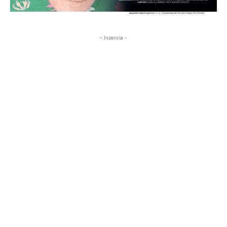
- Inzercia -