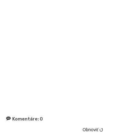
Komentáre:
0
Obnoviť ⭯