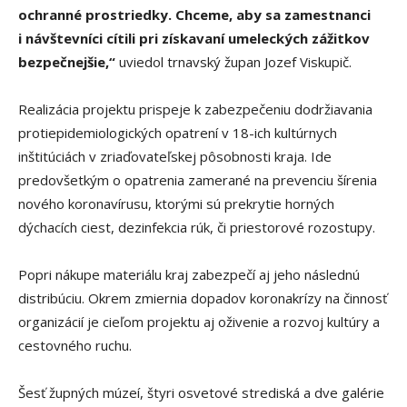
ochranné prostriedky. Chceme, aby sa zamestnanci
i návštevníci cítili pri získavaní umeleckých zážitkov
bezpečnejšie,“
uviedol trnavský župan Jozef Viskupič.
Realizácia projektu prispeje k zabezpečeniu dodržiavania
protiepidemiologických opatrení v 18-ich kultúrnych
inštitúciách v zriaďovateľskej pôsobnosti kraja. Ide
predovšetkým o opatrenia zamerané na prevenciu šírenia
nového koronavírusu, ktorými sú prekrytie horných
dýchacích ciest, dezinfekcia rúk, či priestorové rozostupy.
Popri nákupe materiálu kraj zabezpečí aj jeho následnú
distribúciu. Okrem zmiernia dopadov koronakrízy na činnosť
organizácií je cieľom projektu aj oživenie a rozvoj kultúry a
cestovného ruchu.
Šesť župných múzeí, štyri osvetové strediská a dve galérie