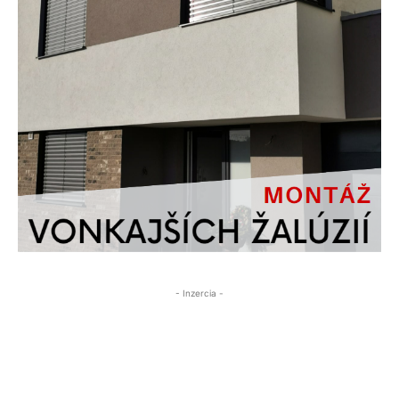
- Inzercia -