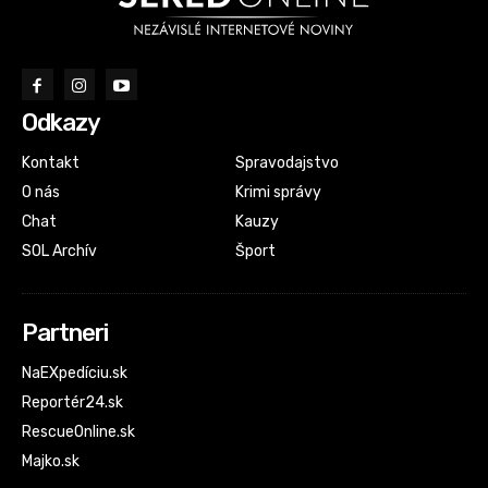
Odkazy
Kontakt
Spravodajstvo
O nás
Krimi správy
Chat
Kauzy
SOL Archív
Šport
Partneri
NaEXpedíciu.sk
Reportér24.sk
RescueOnline.sk
Majko.sk