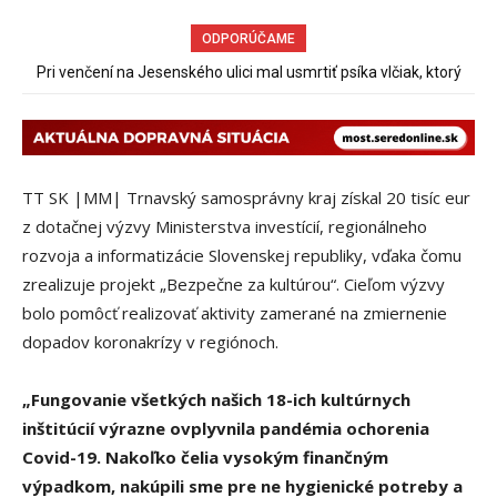
ODPORÚČAME
Pri venčení na Jesenského ulici mal usmrtiť psíka vlčiak, ktorý
Sereď niekedy bola mestom s výborným napojením na
hromadnú dopravu – ANKETA
mal voľne behať
TT SK |MM| Trnavský samosprávny kraj získal 20 tisíc eur
z dotačnej výzvy Ministerstva investícií, regionálneho
rozvoja a informatizácie Slovenskej republiky, vďaka čomu
zrealizuje projekt „Bezpečne za kultúrou“. Cieľom výzvy
bolo pomôcť realizovať aktivity zamerané na zmiernenie
dopadov koronakrízy v regiónoch.
„Fungovanie všetkých našich 18-ich kultúrnych
inštitúcií výrazne ovplyvnila pandémia ochorenia
Covid-19. Nakoľko čelia vysokým finančným
výpadkom, nakúpili sme pre ne hygienické potreby a