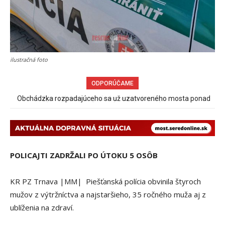
ilustračná foto
ODPORÚČAME
Obchádzka rozpadajúceho sa už uzatvoreného mosta ponad
železnicu spôsobuje nadmerné opotrebovanie ďalších ciest
POLICAJTI ZADRŽALI PO ÚTOKU 5 OSÔB
KR PZ Trnava |MM| Piešťanská polícia obvinila štyroch
mužov z výtržníctva a najstaršieho, 35 ročného muža aj z
ublíženia na zdraví.