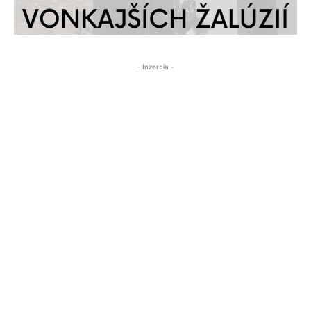
- Inzercia -