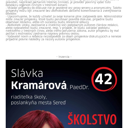
pravidiel, napríklad páchaním trestnej činnosti, je provider povinný vydať túto
databázu orgánom činným v trestnom konaní.
- Vkladať príspevky do diskusie nie je povolené cez proxy servery a anonymizéry. Takéto
príspevky môžu byť zmazané bez akéhokoľvek ďalšieho komentovania a zverejňovania
dôvodov.
- Upozorňujeme, že každý užívateľ za svoje konanie plne zodpovedá sám. Administrátor
môže zmazať príspevky, ktoré budú porušovať pravidlá diskusie, prípadne budú
obsahovať reklamu, alebo ich súčasťou budú reklamné odkazy.
- Akékoľvek útoky, osočovanie a invektívy voči podpísaným autorom článkov redakcii,
alebo vydavateľovi budú zmazané, resp. v prípade, že budú zakladať podstatu
niektorého z trestných činov, alebo iného porušenia zákona, autor príspevku by mal
počítať s možnosťou zjednania nápravy právnou cestou.
- Vydavateľ novín a redakcia nezodpovedá za obsah príspevkov diskutujúcich a nenesie
prípadné právne následky za názory autorov príspevkov.
- Inzercia -