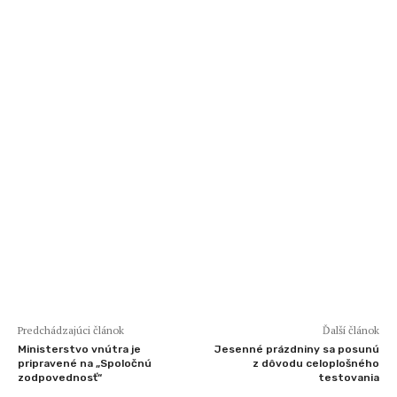
Predchádzajúci článok
Ďalší článok
Ministerstvo vnútra je
Jesenné prázdniny sa posunú
pripravené na „Spoločnú
z dôvodu celoplošného
zodpovednosť“
testovania