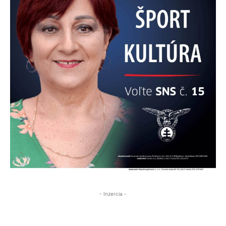
- Inzercia -