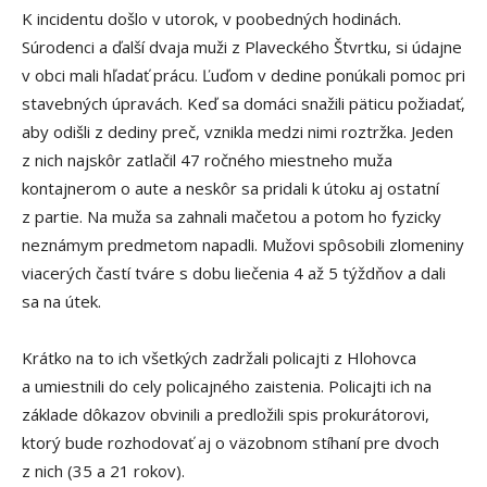
K incidentu došlo v utorok, v poobedných hodinách.
Súrodenci a ďalší dvaja muži z Plaveckého Štvrtku, si údajne
v obci mali hľadať prácu. Ľuďom v dedine ponúkali pomoc pri
stavebných úpravách. Keď sa domáci snažili päticu požiadať,
aby odišli z dediny preč, vznikla medzi nimi roztržka. Jeden
z nich najskôr zatlačil 47 ročného miestneho muža
kontajnerom o aute a neskôr sa pridali k útoku aj ostatní
z partie. Na muža sa zahnali mačetou a potom ho fyzicky
neznámym predmetom napadli. Mužovi spôsobili zlomeniny
viacerých častí tváre s dobu liečenia 4 až 5 týždňov a dali
sa na útek.
Krátko na to ich všetkých zadržali policajti z Hlohovca
a umiestnili do cely policajného zaistenia. Policajti ich na
základe dôkazov obvinili a predložili spis prokurátorovi,
ktorý bude rozhodovať aj o väzobnom stíhaní pre dvoch
z nich (35 a 21 rokov).