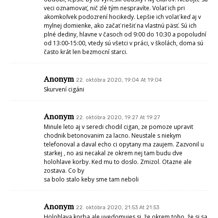
veci oznamovať, nič zlé tým nespravíte. Volať ich pri
akomkoľvek podozrení hocikedy. Lepšie ich volať keď aj v
mylnej domienke, ako začať riešiť na vlastnú päsť. Sú ich
plné dediny, hlavne v časoch od 9:00 do 10:30 a popoludní
od 13:00-15:00, vtedy sú všetci v práci, v školách, doma sú
často krát len bezmocní starci.
Anonym
22. októbra 2020, 19:04 At 19:04
Skurvení cigáni
Anonym
22. októbra 2020, 19:27 At 19:27
Minule leto aj v seredi chodil cigan, ze pomoze upravit
chodnik betonovanim za lacno. Neustale s niekym
telefonoval a daval echo ci opytany ma zaujem. Zazvonil u
starkej , no asi necakal ze okrem nej tam budu dve
holohlave korby. Ked mu to doslo. Zmizol. Otazne ale
zostava. Co by
sa bolo stalo keby sme tam neboli
Anonym
22. októbra 2020, 21:53 At 21:53
Holohlava korba ale uvedomujes si, že okrem toho, že si sa