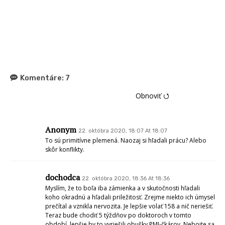
Komentáre:
7
Obnoviť ⭯
Anonym
22. októbra 2020, 18:07 At 18:07
To sú primitívne plemená. Naozaj si hľadali prácu? Alebo
skôr konflikty.
dochodca
22. októbra 2020, 18:36 At 18:36
Myslím, že to boľa iba zámienka a v skutočnosti hľadali
koho okradnú a hľadali priležitosť. Zrejme niekto ich úmysel
prečítal a vznikla nervozita. Je lepšie volať 158 a nič neriešiť.
Teraz bude chodiť 5 týždňov po doktoroch v tomto
období, lepšie by to vyriešili obušky PMJ-čkárov. Nebojte sa