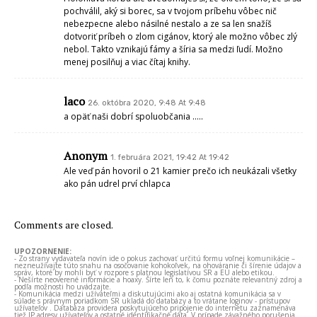
pochválil, aký si borec, sa v tvojom príbehu vôbec nič
nebezpecne alebo násilné nestalo a ze sa len snažíš
dotvoriť príbeh o zlom cigánov, ktorý ale možno vôbec zlý
nebol. Takto vznikajú fámy a šíria sa medzi ľudí. Možno
menej posilňuj a viac čítaj knihy.
laco
26. októbra 2020, 9:48 At 9:48
a opäť naši dobrí spoluobčania …..
Anonym
1. februára 2021, 19:42 At 19:42
Ale veď pán hovoril o 21 kamier prečo ich neukázali všetky
ako pán udrel prví chlapca
Comments are closed.
UPOZORNENIE:
- Zo strany vydavateľa novín ide o pokus zachovať určitú formu voľnej komunikácie –
nezneužívajte túto snahu na osočovanie kohokoľvek, na ohováranie či šírenie údajov a
správ, ktoré by mohli byť v rozpore s platnou legislatívou SR a EÚ alebo etikou.
- Nešírte neoverené informácie a hoaxy. Šírte len to, k čomu poznáte relevantný zdroj a
podľa možnosti ho uvádzajte.
- Komunikácia medzi užívateľmi a diskutujúcimi ako aj ostatná komunikácia sa v
súlade s právnym poriadkom SR ukladá do databázy a to vrátane loginov - prístupov
užívateľov . Databáza providera poskytujúceho pripojenie do internetu zaznamenáva
tiež IP adresy užívateľov a ostatné identifikačné dáta. V prípade závažného porušenia