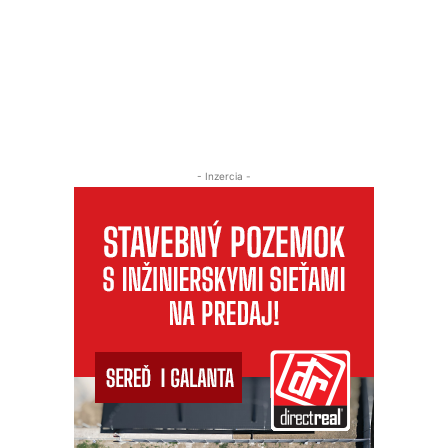
- Inzercia -