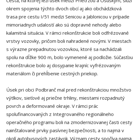
Cesta, na ktorej leží úsek medzi Prietržou a Osuským, slúži
okrem spojenia týchto dvoch obcí aj ako obchádzková
trasa pre cestu I/51 medzi Senicou a Jablonicou v prípade
mimoriadnych udalostí ako sú dopravné nehody alebo
kalamitná situácia. V rámci rekonštrukcie boli odfrézované
vrstvy vozovky, pričom boli nahradené novými. V miestach
s výrazne prepadnutou vozovkou, ktoré sa nachádzali
spolu na dĺžke 900 m, bolo vymenené aj podložie. Súčasťou
rekonštrukcie bolo aj dosypanie krajníc vyfrézovaným
materiálom či prehĺbenie cestných priekop.
Úsek pri obci Podbranč mal pred rekonštrukciou množstvo
výtlkov, sieťové aj priečne trhliny, miestami rozpadnutý
povrch a deformované okraje. V rámci prác
spolufinancovaných z Integrovaného regionálneho
operačného programu boli na zmodernizovanej časti cesty
nainštalované prvky pasívnej bezpečnosti, a to najmä v
okolí autobusových zastávok. Význam cesty spočíva najmä