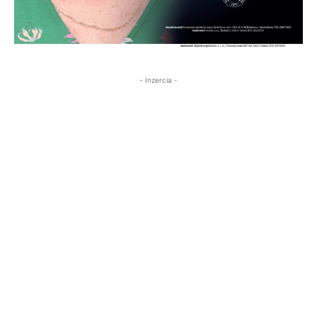
- Inzercia -