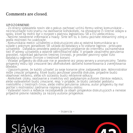
Comments are closed.
UPOZORNENIE:
- Zo strany vydavateľa novín ide o pokus zachovať určitú formu voľnej komunikácie –
nezneužívajte túto snahu na osočovanie kohokoľvek, na ohováranie či šírenie údajov a
správ, ktoré by mohli byť v rozpore s platnou legislatívou SR a EÚ alebo etikou.
- Nešírte neoverené informácie a hoaxy. Šírte len to, k čomu poznáte relevantný zdroj a
podľa možnosti ho uvádzajte.
- Komunikácia medzi užívateľmi a diskutujúcimi ako aj ostatná komunikácia sa v
súlade s právnym poriadkom SR ukladá do databázy a to vrátane loginov - prístupov
užívateľov . Databáza providera poskytujúceho pripojenie do internetu zaznamenáva
tiež IP adresy užívateľov a ostatné identifikačné dáta. V prípade závažného porušenia
pravidiel, napríklad páchaním trestnej činnosti, je provider povinný vydať túto
databázu orgánom činným v trestnom konaní.
- Vkladať príspevky do diskusie nie je povolené cez proxy servery a anonymizéry. Takéto
príspevky môžu byť zmazané bez akéhokoľvek ďalšieho komentovania a zverejňovania
dôvodov.
- Upozorňujeme, že každý užívateľ za svoje konanie plne zodpovedá sám. Administrátor
môže zmazať príspevky, ktoré budú porušovať pravidlá diskusie, prípadne budú
obsahovať reklamu, alebo ich súčasťou budú reklamné odkazy.
- Akékoľvek útoky, osočovanie a invektívy voči podpísaným autorom článkov redakcii,
alebo vydavateľovi budú zmazané, resp. v prípade, že budú zakladať podstatu
niektorého z trestných činov, alebo iného porušenia zákona, autor príspevku by mal
počítať s možnosťou zjednania nápravy právnou cestou.
- Vydavateľ novín a redakcia nezodpovedá za obsah príspevkov diskutujúcich a nenesie
prípadné právne následky za názory autorov príspevkov.
- Inzercia -