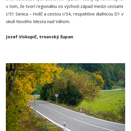
v tom, že tvorí regionálnu os východ-západ medzi cestami
I/51 Senica – Holíč a cestou I/54, respektíve diaľnicou D1 v
okolí Nového Mesta nad Váhom.
Jozef Viskupič, trnavský župan