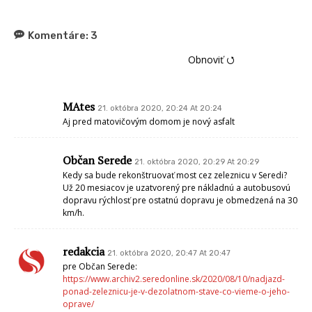
Komentáre:
3
Obnoviť ⭯
MAtes
21. októbra 2020, 20:24 At 20:24
Aj pred matovičovým domom je nový asfalt
Občan Serede
21. októbra 2020, 20:29 At 20:29
Kedy sa bude rekonštruovať most cez zeleznicu v Seredi?
Už 20 mesiacov je uzatvorený pre nákladnú a autobusovú
dopravu rýchlosť pre ostatnú dopravu je obmedzená na 30
km/h.
redakcia
21. októbra 2020, 20:47 At 20:47
pre Občan Serede:
https://www.archiv2.seredonline.sk/2020/08/10/nadjazd-
ponad-zeleznicu-je-v-dezolatnom-stave-co-vieme-o-jeho-
oprave/