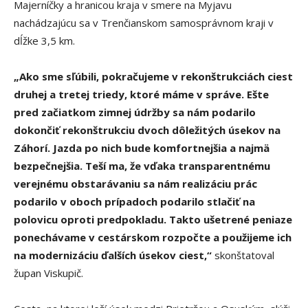
Majerníčky a hranicou kraja v smere na Myjavu
nachádzajúcu sa v Trenčianskom samosprávnom kraji v
dĺžke 3,5 km.
„Ako sme sľúbili, pokračujeme v rekonštrukciách ciest
druhej a tretej triedy, ktoré máme v správe. Ešte
pred začiatkom zimnej údržby sa nám podarilo
dokončiť rekonštrukciu dvoch dôležitých úsekov na
Záhorí. Jazda po nich bude komfortnejšia a najmä
bezpečnejšia. Teší ma, že vďaka transparentnému
verejnému obstarávaniu sa nám realizáciu prác
podarilo v oboch prípadoch podarilo stlačiť na
polovicu oproti predpokladu. Takto ušetrené peniaze
ponechávame v cestárskom rozpočte a použijeme ich
na modernizáciu ďalších úsekov ciest,“
skonštatoval
župan Viskupič.