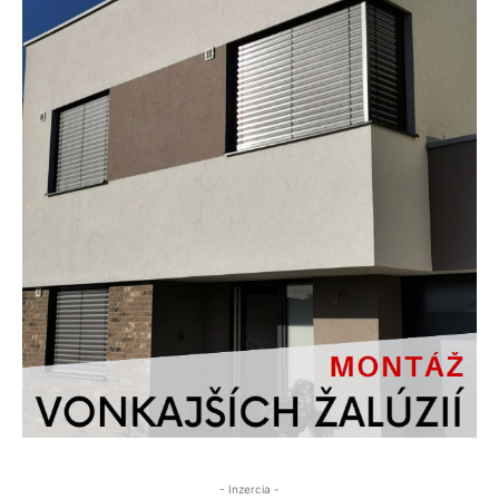
- Inzercia -