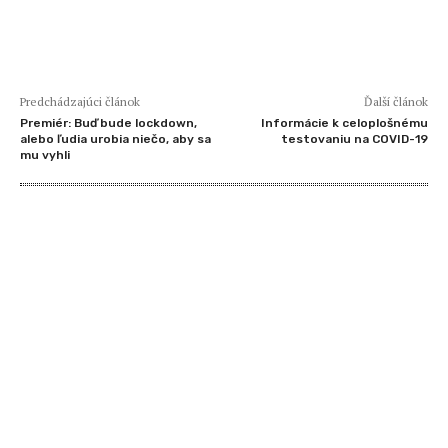
Predchádzajúci článok
Ďalší článok
Premiér: Buď bude lockdown,
Informácie k celoplošnému
alebo ľudia urobia niečo, aby sa
testovaniu na COVID-19
mu vyhli