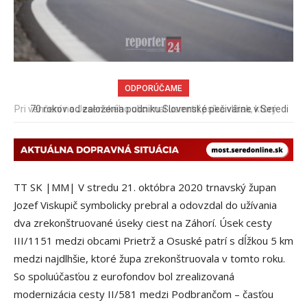
ODPORÚČAME
70 rokov od založenia podniku Slovenské pečivárne v Seredi
TT SK |MM| V stredu 21. októbra 2020 trnavský župan
Jozef Viskupič symbolicky prebral a odovzdal do užívania
dva zrekonštruované úseky ciest na Záhorí. Úsek cesty
III/1151 medzi obcami Prietrž a Osuské patrí s dĺžkou 5 km
medzi najdlhšie, ktoré župa zrekonštruovala v tomto roku.
So spoluúčasťou z eurofondov bol zrealizovaná
modernizácia cesty II/581 medzi Podbrančom – časťou