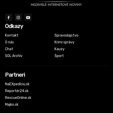
Odkazy
Kontakt
Spravodajstvo
O nás
Krimi správy
Chat
Kauzy
SOL Archív
Šport
Partneri
NaEXpedíciu.sk
Reportér24.sk
RescueOnline.sk
Majko.sk