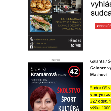
ODPORÚ
- Inzercia -
Galanta / 
Galante v
Machovi – 
Sudca OS v
vinným zo
327 odst. 
výške 1000