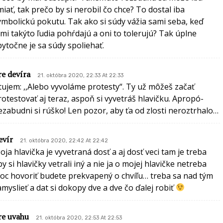
miať, tak prečo by si nerobil čo chce? To dostal iba
ymbolickú pokutu. Tak ako si súdy vážia sami seba, keď
imi takýto ľudia pohŕdajú a oni to tolerujú? Tak úplne
bytočne je sa súdy spoliehať.
re devíra
21. októbra 2020, 22:33 At 22:33
itujem: ,,Alebo vyvoláme protesty“. Ty už môžeš začať
rotestovať aj teraz, aspoň si vyvetráš hlavičku. Apropó-
ezabudni si rúško! Len pozor, aby ťa od zlosti neroztrhalo…
evír
21. októbra 2020, 22:42 At 22:42
oja hlavička je vyvetraná dosť a aj dosť veci tam je treba
by si hlavičky vetrali iný a nie ja o mojej hlavičke netreba
oc hovoriť budete prekvapený o chvíľu… treba sa nad tým
amyslieť a dat si dokopy dve a dve čo ďalej robiť
re uvahu
21. októbra 2020, 22:53 At 22:53