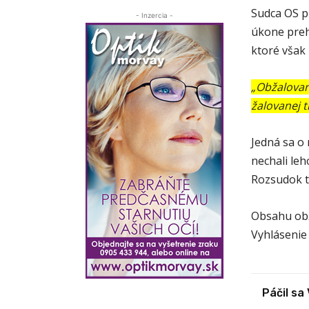
Sudca OS p
- Inzercia -
úkone preh
ktoré však 
„Obžalovan
žalovanej t
Jedná sa o
nechali leh
Rozsudok t
Obsahu obž
Vyhlásenie
Páčil sa