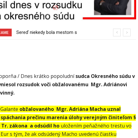
Pri venčení na Jesenského ulici mal
ČAME
usmrtiť psíka vlčiak, ktorý mal voľne
behať
Šoporňa / Dnes krátko popoludní
sudca Okresného súdu v
yniesol rozsudok voči obžalovanému Mgr. Adriánovi
vinný.
 Galante
obžalovaného Mgr. Adriána Macha uznal
 spáchania
prečinu marenia úlohy verejným činiteľom §
1 Tr. zákona
a odsúdil ho
uložením peňažného trestu vo
 Eur s tým, že ak odsúdený Macho uvedenú čiastku