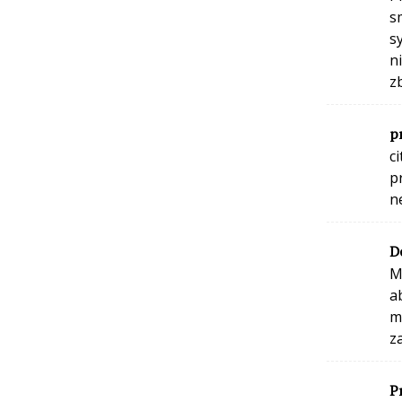
s
s
n
z
p
c
p
n
D
M
a
m
z
P