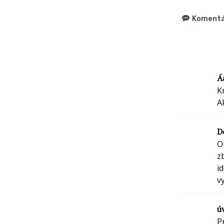
Komentá
Á
K
A
D
O
z
i
v
ú
P