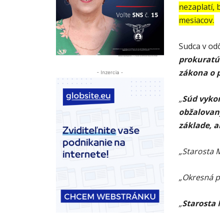
nezaplatí, 
mesiacov.
Sudca v od
prokuratúr
zákona o p
- Inzercia -
„
Súd vyko
obžalovaný
základe, 
„Starosta 
„Okresná p
„
Starosta 