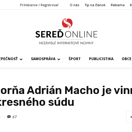
Prihlásenie / Registrovať
O nás
Tip na článok
Reklama
K
ZPEČNOSŤ
SAMOSPRÁVA
ŠPORT
PUBLICISTIKA
OBCE
orňa Adrián Macho je vin
kresného súdu
67