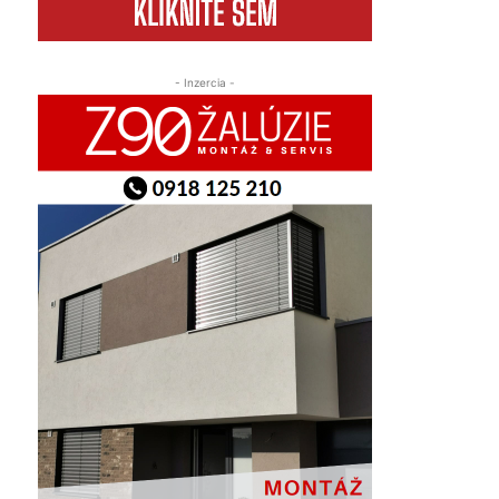
- Inzercia -