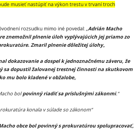
bude musieť nastúpiť na výkon trestu v trvaní troch
ôvodnení rozsudku mimo iné povedal:
„
Adrián Macho
e znemožnil plnenie úloh vyplývajúcich jej priamo zo
rokuratúre. Zmaril plnenie dôležitej úlohy
„
nal dokazovanie a dospel k jednoznačnému záveru, že
 sa dopustil žalovanej trestnej činnosti na skutkovom
ako mu bolo kladené v obžalobe
„
Macho bol
povinný riadiť sa príslušnými zákonmi
.“
rokuratúra konala v súlade so zákonom“
Macho obce bol povinný s prokuratúrou spolupracovať
„