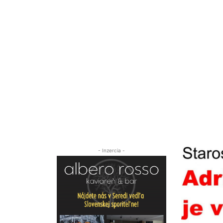
- Inzercia -