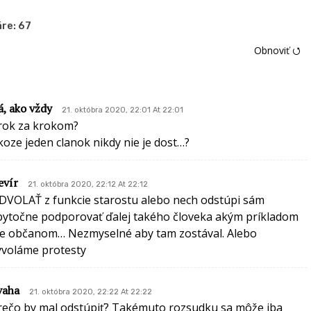
re:
67
Obnoviť ⭯
á, ako vždy
21. októbra 2020, 22:01 At 22:01
rok za krokom?
koze jeden clanok nikdy nie je dost…?
evír
21. októbra 2020, 22:12 At 22:12
DVOLAŤ z funkcie starostu alebo nech odstúpi sám
bytočne podporovať ďalej takého človeka akým príkladom
de občanom… Nezmyselné aby tam zostával. Alebo
yvoláme protesty
vaha
21. októbra 2020, 22:22 At 22:22
rečo by mal odstúpiť? Takémuto rozsudku sa môže iba