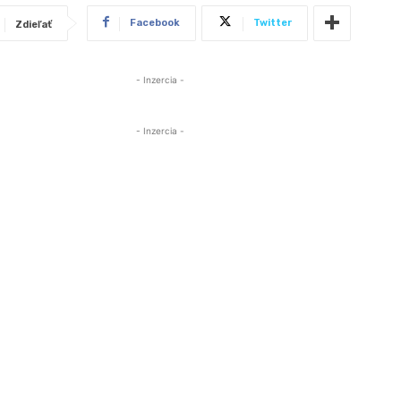
Facebook
Twitter
Zdieľať
- Inzercia -
- Inzercia -