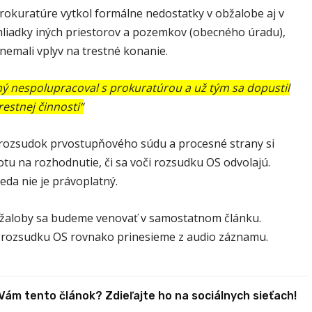
rokuratúre vytkol formálne nedostatky v obžalobe aj v
liadky iných priestorov a pozemkov (obecného úradu),
nemali vplyv na trestné konanie.
ý nespolupracoval s prokuratúrou a už tým sa dopustil
restnej činnosti“
 rozsudok prvostupňového súdu a procesné strany si
otu na rozhodnutie, či sa voči rozsudku OS odvolajú.
eda nie je právoplatný.
aloby sa budeme venovať v samostatnom článku.
 rozsudku OS rovnako prinesieme z audio záznamu.
 Vám tento článok? Zdieľajte ho na sociálnych sieťach!