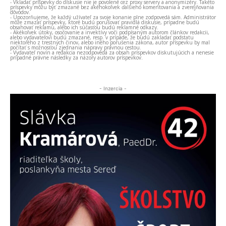
- Vkladať príspevky do diskusie nie je povolené cez proxy servery a anonymizéry. Takéto
príspevky môžu byť zmazané bez akéhokoľvek ďalšieho komentovania a zverejňovania
dôvodov.
- Upozorňujeme, že každý užívateľ za svoje konanie plne zodpovedá sám. Administrátor
môže zmazať príspevky, ktoré budú porušovať pravidlá diskusie, prípadne budú
obsahovať reklamu, alebo ich súčasťou budú reklamné odkazy.
- Akékoľvek útoky, osočovanie a invektívy voči podpísaným autorom článkov redakcii,
alebo vydavateľovi budú zmazané, resp. v prípade, že budú zakladať podstatu
niektorého z trestných činov, alebo iného porušenia zákona, autor príspevku by mal
počítať s možnosťou zjednania nápravy právnou cestou.
- Vydavateľ novín a redakcia nezodpovedá za obsah príspevkov diskutujúcich a nenesie
prípadné právne následky za názory autorov príspevkov.
- Inzercia -