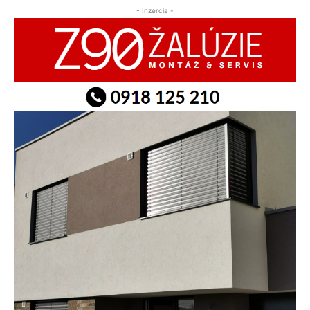
- Inzercia -