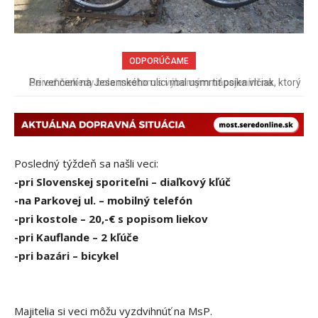
ODPORÚČAME
Pri venčení na Jesenského ulici mal usmrtiť psíka vlčiak, ktorý
mal voľne behať
Posledný týždeň sa našli veci:
-pri Slovenskej sporiteľni – diaľkový kľúč
-na Parkovej ul. – mobilný telefón
-pri kostole – 20,-€ s popisom liekov
-pri Kauflande – 2 kľúče
-pri bazári – bicykel
Majitelia si veci môžu vyzdvihnúť na MsP.