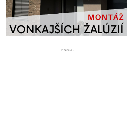
- Inzercia -