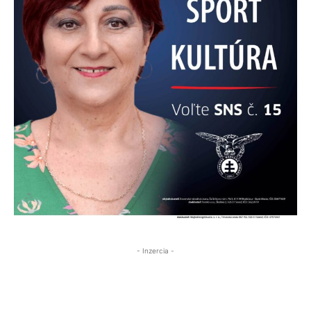
- Inzercia -