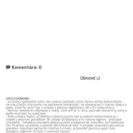
Komentáre:
0
Obnoviť ⭯
UPOZORNENIE:
- Zo strany vydavateľa novín ide o pokus zachovať určitú formu voľnej komunikácie –
nezneužívajte túto snahu na osočovanie kohokoľvek, na ohováranie či šírenie údajov a
správ, ktoré by mohli byť v rozpore s platnou legislatívou SR a EÚ alebo etikou.
- Nešírte neoverené informácie a hoaxy. Šírte len to, k čomu poznáte relevantný zdroj a
podľa možnosti ho uvádzajte.
- Komunikácia medzi užívateľmi a diskutujúcimi ako aj ostatná komunikácia sa v
súlade s právnym poriadkom SR ukladá do databázy a to vrátane loginov - prístupov
užívateľov . Databáza providera poskytujúceho pripojenie do internetu zaznamenáva
tiež IP adresy užívateľov a ostatné identifikačné dáta. V prípade závažného porušenia
pravidiel, napríklad páchaním trestnej činnosti, je provider povinný vydať túto
databázu orgánom činným v trestnom konaní.