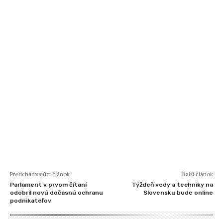
Predchádzajúci článok
Ďalší článok
Parlament v prvom čítaní
Týždeň vedy a techniky na
odobril novú dočasnú ochranu
Slovensku bude online
podnikateľov