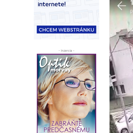
- Inzercia -