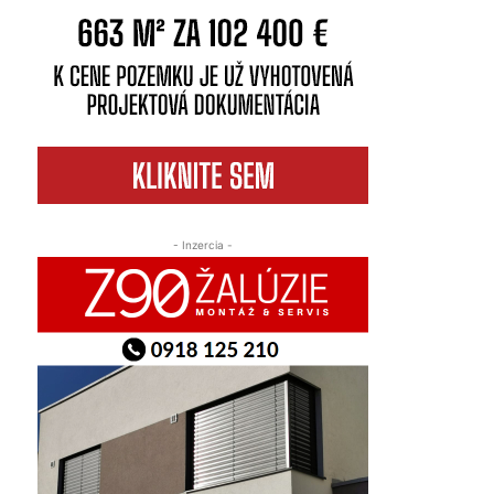
- Inzercia -