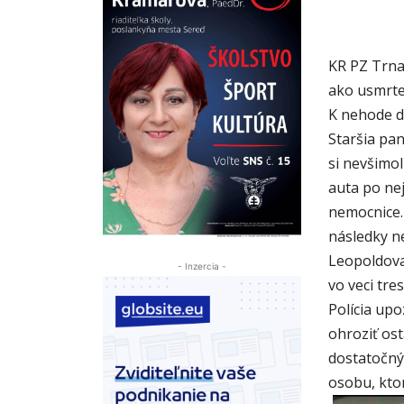
KR PZ Trna
ako usmrten
K nehode d
Staršia pan
si nevšimol
auta po nej
nemocnice.
následky n
Leopoldova.
- Inzercia -
vo veci tre
Polícia upo
ohroziť os
dostatočný
osobu, kto