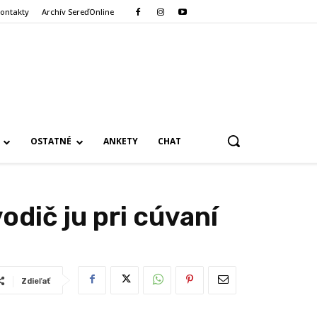
ontakty
Archív SereďOnline
OSTATNÉ
ANKETY
CHAT
dič ju pri cúvaní
Zdieľať