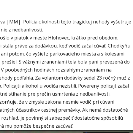
va |MM| Polícia okolnosti tejto tragickej nehody vyšetruje
ie z nedbanlivosti.
ošlo v piatok v meste Hlohovec, krátko pred obedom.
i stála práve za dodávkou, keď vodič začal cúvať. Chodkyňu
 ani potom, čo vyšiel z parkovacieho miesta a s kolesami
 prešiel. S vážnymi zraneniami tela bola pani prevezená do
 V poobedných hodinách rozsiahlym zraneniam na
ehody podľahla. Za volantom dodávky sedel 23 ročný muž z
 Policajti alkohol u vodiča nezistili. Poverený policajt začal
stné stíhanie pre prečin usmrtenia z nedbanlivosti.
zorňuje, že v zmysle zákona nesmie vodič pri cúvaní
tatných účastníkov cestnej premávky. Ak nemá dostatočné
 rozhľad, je povinný si zabezpečiť dostatočne spôsobilú
rá mu pomôže bezpečne zacúvať.