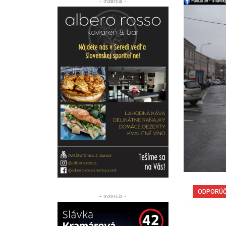
- Inzercia -
ODPORÚ
- Inzercia -