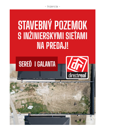
- Inzercia -