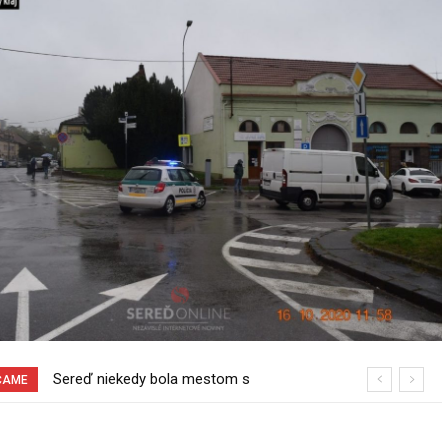
Pri venčení na Jesenského ulici mal
ČAME
usmrtiť psíka vlčiak, ktorý mal voľne
behať