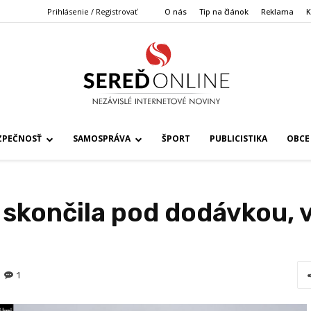
Prihlásenie / Registrovať
O nás
Tip na článok
Reklama
K
ZPEČNOSŤ
SAMOSPRÁVA
ŠPORT
PUBLICISTIKA
OBCE
skončila pod dodávkou, vo
1