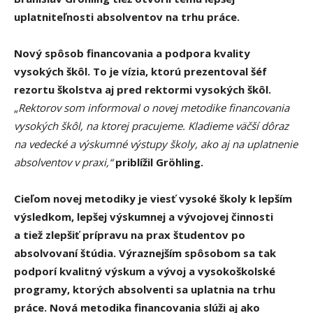
uplatniteľnosti absolventov na trhu práce.
Nový spôsob financovania a podpora kvality
vysokých škôl. To je vízia, ktorú prezentoval šéf
rezortu školstva aj pred rektormi vysokých škôl.
„
R
ektorov som informoval o novej metodike financovania
vysokých škôl, na ktorej pracujeme. Kladieme väčší dôraz
na vedecké a výskumné výstupy školy, ako aj na uplatnenie
absolventov v praxi,“
priblížil Gröhling.
Cieľom novej metodiky je viesť vysoké školy k lepším
výsledkom, lepšej výskumnej a vývojovej činnosti
a tiež zlepšiť prípravu na prax študentov po
absolvovaní štúdia. Výraznejším spôsobom sa tak
podporí kvalitný výskum a vývoj a vysokoškolské
programy, ktorých absolventi sa uplatnia na trhu
práce. Nová metodika financovania slúži aj ako