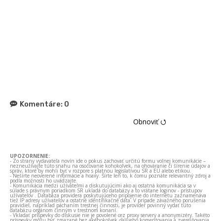
Komentáre:
0
Obnoviť ⭯
UPOZORNENIE:
- Zo strany vydavateľa novín ide o pokus zachovať určitú formu voľnej komunikácie –
nezneužívajte túto snahu na osočovanie kohokoľvek, na ohováranie či šírenie údajov a
správ, ktoré by mohli byť v rozpore s platnou legislatívou SR a EÚ alebo etikou.
- Nešírte neoverené informácie a hoaxy. Šírte len to, k čomu poznáte relevantný zdroj a
podľa možnosti ho uvádzajte.
- Komunikácia medzi užívateľmi a diskutujúcimi ako aj ostatná komunikácia sa v
súlade s právnym poriadkom SR ukladá do databázy a to vrátane loginov - prístupov
užívateľov . Databáza providera poskytujúceho pripojenie do internetu zaznamenáva
tiež IP adresy užívateľov a ostatné identifikačné dáta. V prípade závažného porušenia
pravidiel, napríklad páchaním trestnej činnosti, je provider povinný vydať túto
databázu orgánom činným v trestnom konaní.
- Vkladať príspevky do diskusie nie je povolené cez proxy servery a anonymizéry. Takéto
príspevky môžu byť zmazané bez akéhokoľvek ďalšieho komentovania a zverejňovania