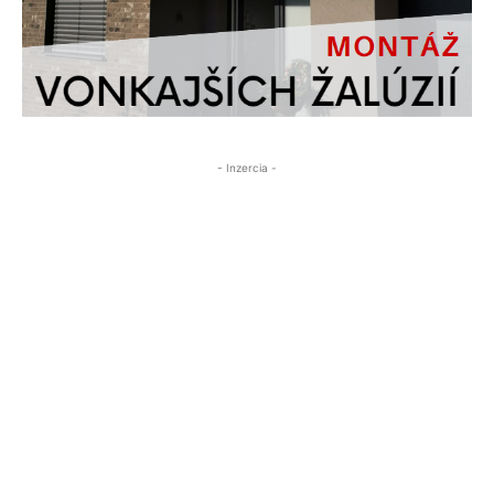
- Inzercia -