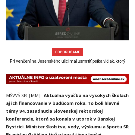
ODPORÚČAME
Pri venčení na Jesenského ulici mal usmrtiť psíka vlčiak, ktorý
mal voľne behať
MŠVVŠ SR |MM|
Aktuálna výučba na vysokých školách
aj ich financovanie v budúcom roku. To boli hlavné
témy 94. zasadnutia Slovenskej rektorskej
konferencie, ktorá sa konala v utorok v Banskej
Bystrici. Minister školstva, vedy, výskumu a športu SR
Branislav
Gröhling
tiež otvoril tému lepšej