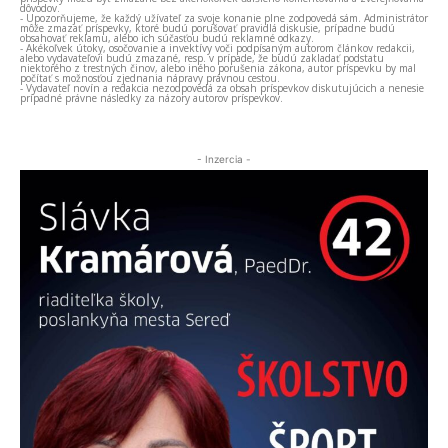
dôvodov.
- Upozorňujeme, že každý užívateľ za svoje konanie plne zodpovedá sám. Administrátor
môže zmazať príspevky, ktoré budú porušovať pravidlá diskusie, prípadne budú
obsahovať reklamu, alebo ich súčasťou budú reklamné odkazy.
- Akékoľvek útoky, osočovanie a invektívy voči podpísaným autorom článkov redakcii,
alebo vydavateľovi budú zmazané, resp. v prípade, že budú zakladať podstatu
niektorého z trestných činov, alebo iného porušenia zákona, autor príspevku by mal
počítať s možnosťou zjednania nápravy právnou cestou.
- Vydavateľ novín a redakcia nezodpovedá za obsah príspevkov diskutujúcich a nenesie
prípadné právne následky za názory autorov príspevkov.
- Inzercia -