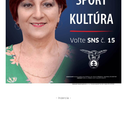
- Inzercia -