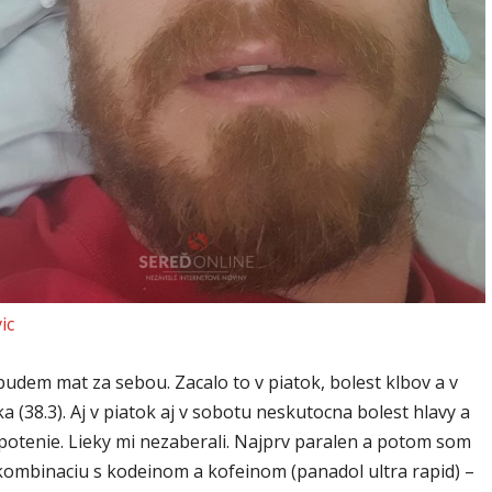
ic
budem mat za sebou. Zacalo to v piatok, bolest klbov a v
a (38.3). Aj v piatok aj v sobotu neskutocna bolest hlavy a
otenie. Lie
ky mi nezaberali. Najprv paralen a potom som
 kombinaciu s kodeinom a kofeinom (panadol ultra rapid) –