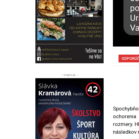
ODPORÚ
- Inzercia -
Spochybňov
ochorenia 
rozmery. H
následkov 