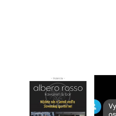
- Inzercia -