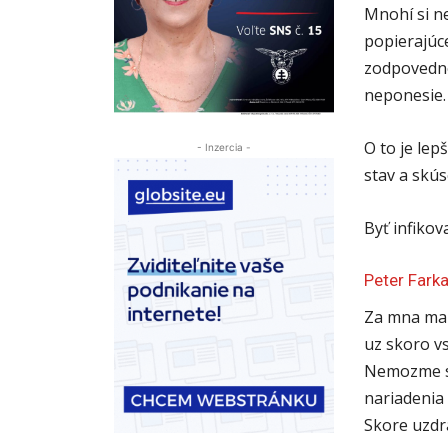
Mnohí si n
popierajúce
zodpovedno
neponesie.
O to je lep
- Inzercia -
stav a skú
Byť infikov
Peter Fark
Za mna ma J
uz skoro v
Nemozme sa
nariadenia 
Skore uzdr