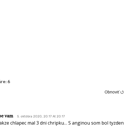
re:
6
Obnoviť ⭯
be vam
5. októbra 2020, 20:17 At 20:17
akze chlapec mal 3 dni chripku… S anginou som bol tyzden