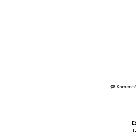
Komentá
E
T