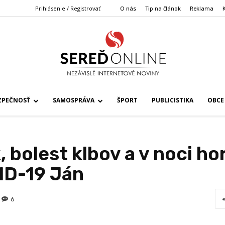
Prihlásenie / Registrovať
O nás
Tip na článok
Reklama
ZPEČNOSŤ
SAMOSPRÁVA
ŠPORT
PUBLICISTIKA
OBCE
, bolest klbov a v noci hor
ID-19 Ján
6