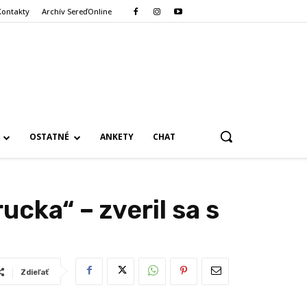
Kontakty
Archív SereďOnline
OSTATNÉ
ANKETY
CHAT
ucka“ – zveril sa s
Zdieľať