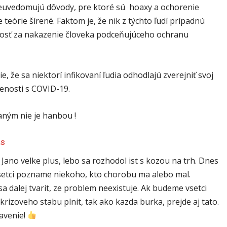
euvedomujú dôvody, pre ktoré sú hoaxy a ochorenie
 teórie šírené. Faktom je, že nik z týchto ľudí prípadnú
sť za nakazenie človeka podceňujúceho ochranu
šie, že sa niektorí infikovaní ľudia odhodlajú zverejniť svoj
senosti s COVID-19.
aným nie je hanbou !
as
ano velke plus, lebo sa rozhodol ist s kozou na trh. Dnes
setci pozname niekoho, kto chorobu ma alebo mal.
 dalej tvarit, ze problem neexistuje. Ak budeme vsetci
krizoveho stabu plnit, tak ako kazda burka, prejde aj tato.
avenie!