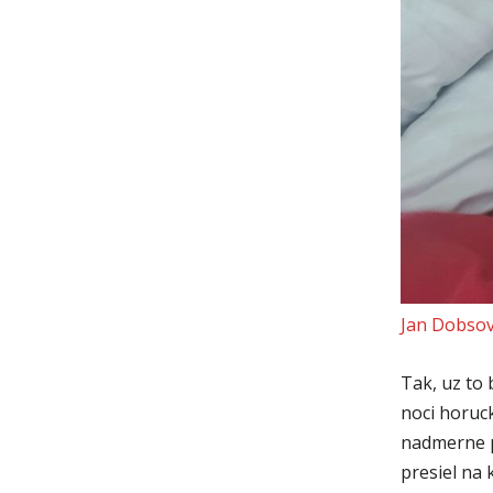
Jan Dobsov
Tak, uz to 
noci horuck
nadmerne p
presiel na