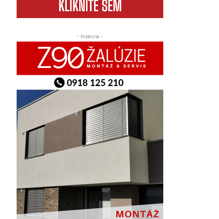
- Inzercia -