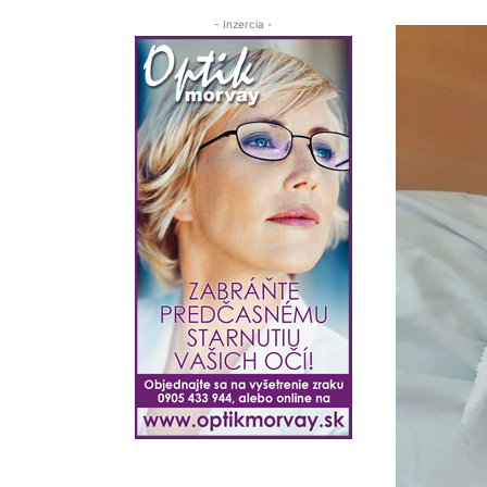
- Inzercia -