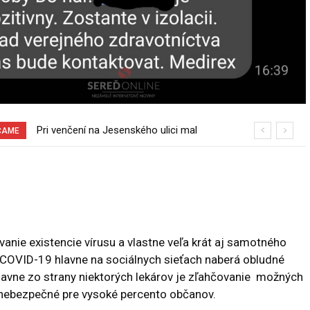
Pri venčení na Jesenského ulici mal
70 rokov od založenia podniku
ČAME
usmrtiť psíka vlčiak, ktorý mal voľne
Slovenské pečivárne v Seredi
behať
anie existencie vírusu a vlastne veľa krát aj samotného
COVID-19 hlavne na sociálnych sieťach naberá obludné
lavne zo strany niektorých lekárov je zľahčovanie možných
nebezpečné pre vysoké percento občanov.