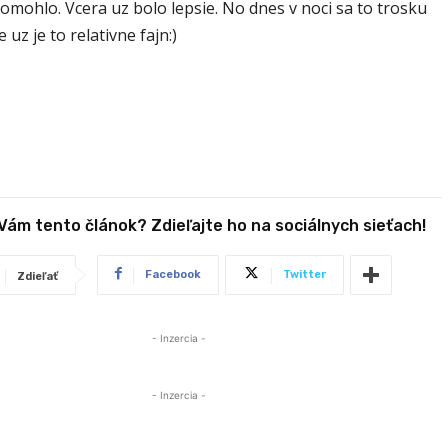
omohlo. Vcera uz bolo lepsie. No dnes v noci sa to trosku
e uz je to relativne fajn:)
 Vám tento článok? Zdieľajte ho na sociálnych sieťach!
Facebook
Twitter
Zdieľať
- Inzercia -
- Inzercia -