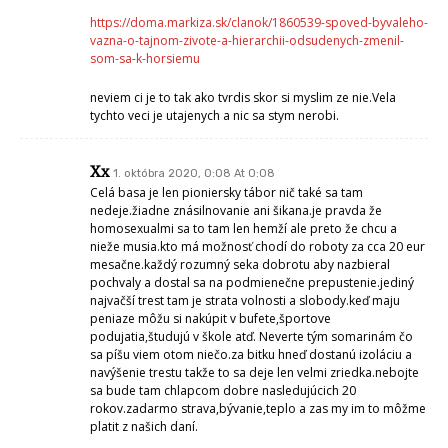
https://doma.markiza.sk/clanok/1860539-spoved-byvaleho-
vazna-o-tajnom-zivote-a-hierarchii-odsudenych-zmenil-
som-sa-k-horsiemu
neviem ci je to tak ako tvrdis skor si myslim ze nie.Vela
tychto veci je utajenych a nic sa stym nerobi.
Xx
1. októbra 2020, 0:08 At 0:08
Celá basa je len pioniersky tábor nič také sa tam
nedeje.žiadne znásilnovanie ani šikana.je pravda že
homosexualmi sa to tam len hemží ale preto že chcu a
nieže musia.kto má možnosť chodí do roboty za cca 20 eur
mesačne.každý rozumný seka dobrotu aby nazbieral
pochvaly a dostal sa na podmienečne prepustenie.jediný
najvačší trest tam je strata volnosti a slobody.keď maju
peniaze môžu si nakúpit v bufete,športove
podujatia,študujú v škole atď. Neverte tým somarinám čo
sa píšu viem otom niečo.za bitku hneď dostanú izoláciu a
navýšenie trestu takže to sa deje len velmi zriedka.nebojte
sa bude tam chlapcom dobre nasledujúcich 20
rokov.zadarmo strava,bývanie,teplo a zas my im to môžme
platit z našich daní.