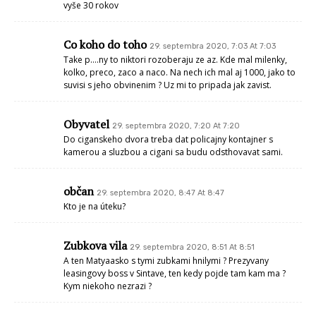
vyše 30 rokov
Co koho do toho
29. septembra 2020, 7:03 At 7:03
Take p….ny to niktori rozoberaju ze az. Kde mal milenky,
kolko, preco, zaco a naco. Na nech ich mal aj 1000, jako to
suvisi s jeho obvinenim ? Uz mi to pripada jak zavist.
Obyvatel
29. septembra 2020, 7:20 At 7:20
Do ciganskeho dvora treba dat policajny kontajner s
kamerou a sluzbou a cigani sa budu odsthovavat sami.
občan
29. septembra 2020, 8:47 At 8:47
Kto je na úteku?
Zubkova vila
29. septembra 2020, 8:51 At 8:51
A ten Matyaasko s tymi zubkami hnilymi ? Prezyvany
leasingovy boss v Sintave, ten kedy pojde tam kam ma ?
Kym niekoho nezrazi ?