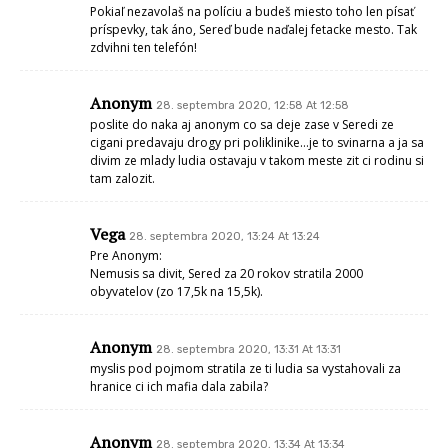
Pokiaľ nezavolaš na políciu a budeš miesto toho len písať
príspevky, tak áno, Sereď bude naďalej fetacke mesto. Tak
zdvihni ten telefón!
Anonym
28. septembra 2020, 12:58 At 12:58
poslite do naka aj anonym co sa deje zase v Seredi ze
cigani predavaju drogy pri poliklinike…je to svinarna a ja sa
divim ze mlady ludia ostavaju v takom meste zit ci rodinu si
tam zalozit.
Vega
28. septembra 2020, 13:24 At 13:24
Pre Anonym:
Nemusis sa divit, Sered za 20 rokov stratila 2000
obyvatelov (zo 17,5k na 15,5k).
Anonym
28. septembra 2020, 13:31 At 13:31
myslis pod pojmom stratila ze ti ludia sa vystahovali za
hranice ci ich mafia dala zabila?
Anonym
28. septembra 2020, 13:34 At 13:34