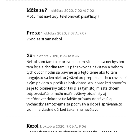
Môže sa ?
1. októbra 2020, 7:02 At 7:02
Môžu mať návštevy, telefonovať, písať listy ?
Pre xx
1. októbra 2020, 7:07 At 7:07
Vixno ze si tam nebol
Xx
1. októbra 2020, 8:33 At 8:33
Nebol som tam to je pravda a som rád a ani sa nechystám
tam ísť,ale chodím tam už pár rokov na návštevy a behom
tých dvoch hodín sa bavíme aj o tejto téme ako to tam
funguje.to sa len niektorý väzni po prepustení chcú chvastať
akým peklom si prešli,že boli v base kto je viac.keď hovorím
že je to pioniersky tábor tak si za tým stojím.ešte chcem
odpovedať áno móžu mať navštevý písať listy aj
telefónovať,dokonca tie lahšie prípady dostávajú aj
vychádzky samozrejme za pochvaly a dobré správanie.to
vidím na vlastné oči keď čakam na navštevu.
Karol
1. októbra 2020, 9:06 At 9:06