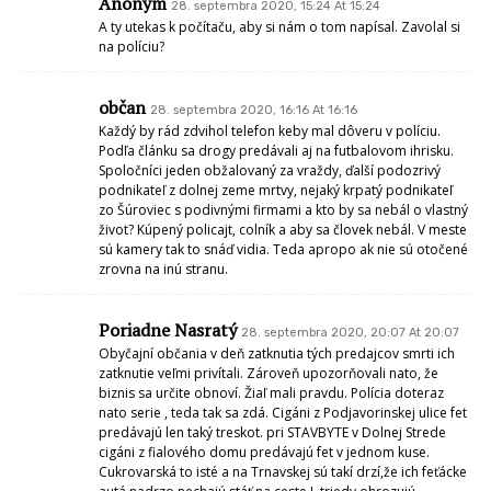
Anonym
28. septembra 2020, 15:24 At 15:24
A ty utekas k počítaču, aby si nám o tom napísal. Zavolal si
na políciu?
občan
28. septembra 2020, 16:16 At 16:16
Každý by rád zdvihol telefon keby mal dôveru v políciu.
Podľa článku sa drogy predávali aj na futbalovom ihrisku.
Spoločníci jeden obžalovaný za vraždy, ďalší podozrivý
podnikateľ z dolnej zeme mrtvy, nejaký krpatý podnikateľ
zo Šúroviec s podivnými firmami a kto by sa nebál o vlastný
život? Kúpený policajt, colník a aby sa človek nebál. V meste
sú kamery tak to snáď vidia. Teda apropo ak nie sú otočené
zrovna na inú stranu.
Poriadne Nasratý
28. septembra 2020, 20:07 At 20:07
Obyčajní občania v deň zatknutia tých predajcov smrti ich
zatknutie veľmi privítali. Zároveň upozorňovali nato, že
biznis sa určite obnoví. Žiaľ mali pravdu. Polícia doteraz
nato serie , teda tak sa zdá. Cigáni z Podjavorinskej ulice fet
predávajú len taký treskot. pri STAVBYTE v Dolnej Strede
cigáni z fialového domu predávajú fet v jednom kuse.
Cukrovarská to isté a na Trnavskej sú takí drzí,že ich feťácke