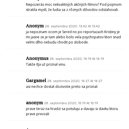
Nepozerás moc nekvalitných akčných filmov? Pod pojmom
stratila myslí, že ľudia sa z rôznych dôvodov odsťahovali.
Anonym
28. septembra 2020, 13:42 At 13:42
ja nepoznam ocom je Sered no po reportazach Kristiny je
mi jasne ze je tam alebo bolo vela psychopatov ktori snad
velmi dlho nebudu chodit po slobode.
Anonymus
28. septembra 2020, 14:19 At 14:19
Takže Iľja už priznal vinu.
Gargamel
28. septembra 2020, 14:27 At 14:27
asi nechce dostat dozivotie preto sa priznal.
anonym
28. septembra 2020, 15:19 At 15:19
prave teraz na hradzi sa potuluju a davaju si davku ktoru
prave prevzali