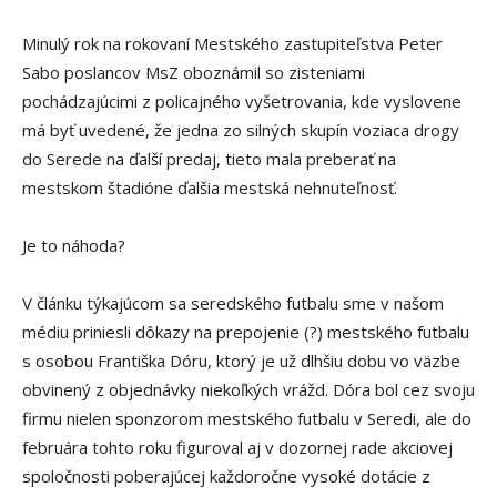
Minulý rok na rokovaní Mestského zastupiteľstva Peter
Sabo poslancov MsZ oboznámil so zisteniami
pochádzajúcimi z policajného vyšetrovania, kde vyslovene
má byť uvedené, že jedna zo silných skupín voziaca drogy
do Serede na ďalší predaj, tieto mala preberať na
mestskom štadióne ďalšia mestská nehnuteľnosť.
Je to náhoda?
V článku týkajúcom sa seredského futbalu sme v našom
médiu priniesli dôkazy na prepojenie (?) mestského futbalu
s osobou Františka Dóru, ktorý je už dlhšiu dobu vo väzbe
obvinený z objednávky niekoľkých vrážd. Dóra bol cez svoju
firmu nielen sponzorom mestského futbalu v Seredi, ale do
februára tohto roku figuroval aj v dozornej rade akciovej
spoločnosti poberajúcej každoročne vysoké dotácie z