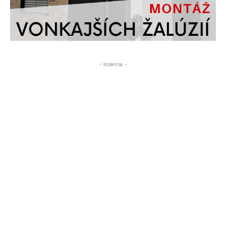
- Inzercia -