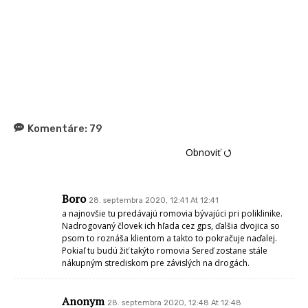
Komentáre:
79
Obnoviť ⭯
Boro
28. septembra 2020, 12:41 At 12:41
a najnovšie tu predávajú romovia bývajúci pri poliklinike.
Nadrogovaný človek ich hľada cez gps, ďalšia dvojica so
psom to roznáša klientom a takto to pokračuje naďalej.
Pokiaľ tu budú žiť takýto romovia Sereď zostane stále
nákupným strediskom pre závislých na drogách.
Anonym
28. septembra 2020, 12:48 At 12:48