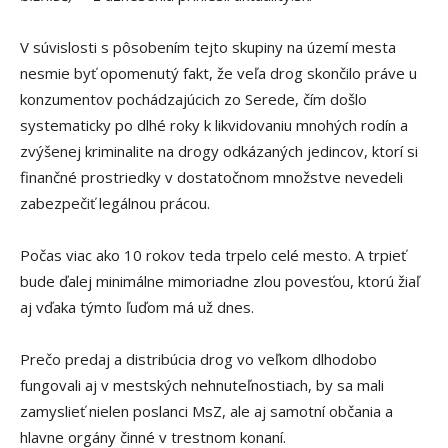
V súvislosti s pôsobením tejto skupiny na území mesta
nesmie byť opomenutý fakt, že veľa drog skončilo práve u
konzumentov pochádzajúcich zo Serede, čím došlo
systematicky po dlhé roky k likvidovaniu mnohých rodín a
zvýšenej kriminalite na drogy odkázaných jedincov, ktorí si
finančné prostriedky v dostatočnom množstve nevedeli
zabezpečiť legálnou prácou.
Počas viac ako 10 rokov teda trpelo celé mesto. A trpieť
bude ďalej minimálne mimoriadne zlou povesťou, ktorú žiaľ
aj vďaka týmto ľuďom má už dnes.
Prečo predaj a distribúcia drog vo veľkom dlhodobo
fungovali aj v mestských nehnuteľnostiach, by sa mali
zamyslieť nielen poslanci MsZ, ale aj samotní občania a
hlavne orgány činné v trestnom konaní.