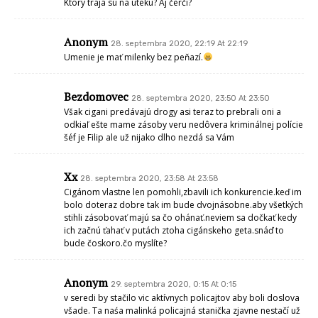
Ktorý traja sú na úteku? Aj čerči?
Anonym
28. septembra 2020, 22:19 At 22:19
Umenie je mať milenky bez peňazí.
Bezdomovec
28. septembra 2020, 23:50 At 23:50
Však cigani predávajú drogy asi teraz to prebrali oni a
odkiaľ ešte mame zásoby veru nedôvera kriminálnej polície
šéf je Filip ale už nijako dlho nezdá sa Vám
Xx
28. septembra 2020, 23:58 At 23:58
Cigánom vlastne len pomohli,zbavili ich konkurencie.keď im
bolo doteraz dobre tak im bude dvojnásobne.aby všetkých
stihli zásobovať majú sa čo ohánať.neviem sa dočkať kedy
ich začnú ťahať v putách ztoha cigánskeho geta.snáď to
bude čoskoro.čo myslíte?
Anonym
29. septembra 2020, 0:15 At 0:15
v seredi by stačilo vic aktívnych policajtov aby boli doslova
všade. Ta naśa malinká policajná stanička zjavne nestačí už