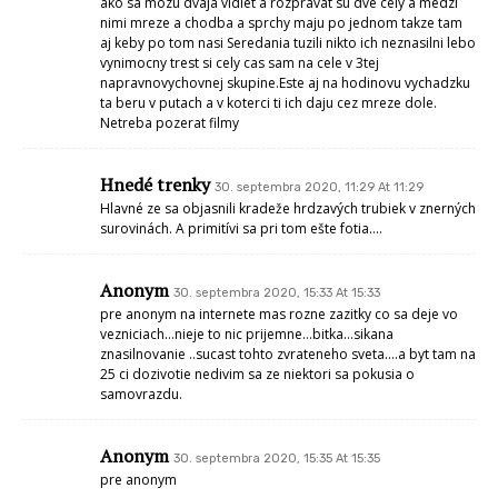
ako sa mozu dvaja vidiet a rozpravat su dve cely a medzi
nimi mreze a chodba a sprchy maju po jednom takze tam
aj keby po tom nasi Seredania tuzili nikto ich neznasilni lebo
vynimocny trest si cely cas sam na cele v 3tej
napravnovychovnej skupine.Este aj na hodinovu vychadzku
ta beru v putach a v koterci ti ich daju cez mreze dole.
Netreba pozerat filmy
Hnedé trenky
30. septembra 2020, 11:29 At 11:29
Hlavné ze sa objasnili kradeže hrdzavých trubiek v znerných
surovinách. A primitívi sa pri tom ešte fotia….
Anonym
30. septembra 2020, 15:33 At 15:33
pre anonym na internete mas rozne zazitky co sa deje vo
vezniciach…nieje to nic prijemne…bitka…sikana
znasilnovanie ..sucast tohto zvrateneho sveta….a byt tam na
25 ci dozivotie nedivim sa ze niektori sa pokusia o
samovrazdu.
Anonym
30. septembra 2020, 15:35 At 15:35
pre anonym