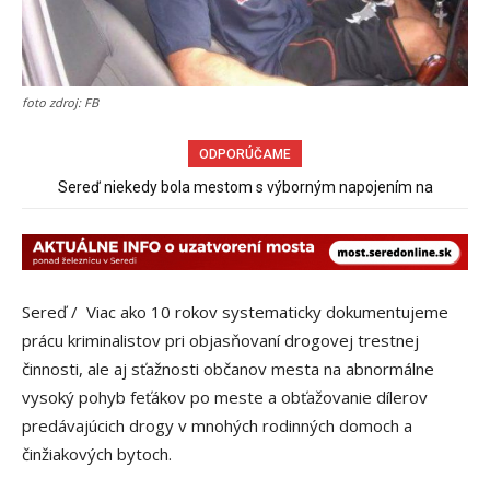
foto zdroj: FB
ODPORÚČAME
Obchádzka rozpadajúceho sa už uzatvoreného mosta ponad
Sereď niekedy bola mestom s výborným napojením na
železnicu spôsobuje nadmerné opotrebovanie ďalších ciest
hromadnú dopravu – ANKETA
Sereď / Viac ako 10 rokov systematicky dokumentujeme
prácu kriminalistov pri objasňovaní drogovej trestnej
činnosti, ale aj sťažnosti občanov mesta na abnormálne
vysoký pohyb feťákov po meste a obťažovanie dílerov
predávajúcich drogy v mnohých rodinných domoch a
činžiakových bytoch.