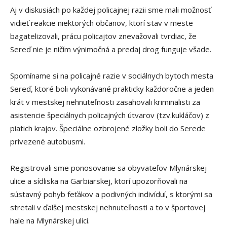
Aj v diskusiách po každej policajnej razii sme mali možnosť
vidieť reakcie niektorých občanov, ktorí stav v meste
bagatelizovali, prácu policajtov znevažovali tvrdiac, že
Sereď nie je ničím výnimočná a predaj drog funguje všade.
Spomíname si na policajné razie v sociálnych bytoch mesta
Sereď, ktoré boli vykonávané prakticky každoročne a jeden
krát v mestskej nehnuteľnosti zasahovali kriminalisti za
asistencie špeciálnych policajných útvarov (tzv.kukláčov) z
piatich krajov. Špeciálne ozbrojené zložky boli do Serede
privezené autobusmi.
Registrovali sme ponosovanie sa obyvateľov Mlynárskej
ulice a sídliska na Garbiarskej, ktorí upozorňovali na
sústavný pohyb feťákov a podivných indivíduí, s ktorými sa
stretali v ďalšej mestskej nehnuteľnosti a to v športovej
hale na Mlynárskej ulici.