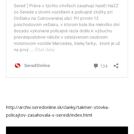
http://archiv.seredonline.sk/clanky/takmer-stovka-
policajtov-zasahovala-v-seredi/index.html