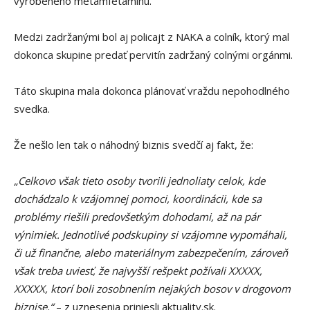
vyrobeného metamfetamínu.
Medzi zadržanými bol aj policajt z NAKA a colník, ktorý mal
dokonca skupine predať pervitín zadržaný colnými orgánmi.
Táto skupina mala dokonca plánovať vraždu nepohodlného
svedka.
Že nešlo len tak o náhodný biznis svedčí aj fakt, že:
„Celkovo však tieto osoby tvorili jednoliaty celok, kde
dochádzalo k vzájomnej pomoci, koordinácii, kde sa
problémy riešili predovšetkým dohodami, až na pár
výnimiek. Jednotlivé podskupiny si vzájomne vypomáhali,
či už finančne, alebo materiálnym zabezpečením, zároveň
však treba uviesť, že najvyšší rešpekt požívali XXXXX,
XXXXX, ktorí boli zosobnením nejakých bosov v drogovom
biznise,“
– z uznesenia priniesli aktuality.sk.