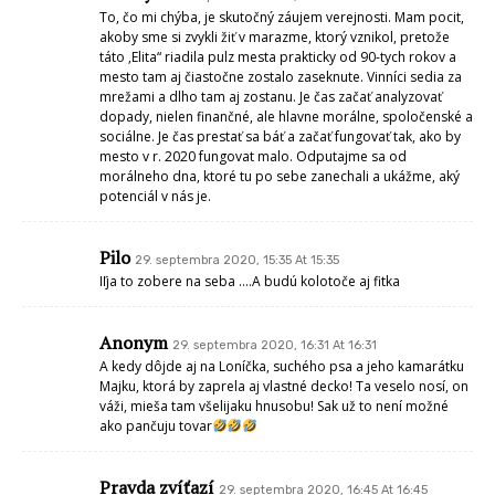
To, čo mi chýba, je skutočný záujem verejnosti. Mam pocit,
akoby sme si zvykli žiť v marazme, ktorý vznikol, pretože
táto ‚Elita“ riadila pulz mesta prakticky od 90-tych rokov a
mesto tam aj čiastočne zostalo zaseknute. Vinníci sedia za
mrežami a dlho tam aj zostanu. Je čas začať analyzovať
dopady, nielen finančné, ale hlavne morálne, spoločenské a
sociálne. Je čas prestať sa báť a začať fungovať tak, ako by
mesto v r. 2020 fungovat malo. Odputajme sa od
morálneho dna, ktoré tu po sebe zanechali a ukážme, aký
potenciál v nás je.
Pilo
29. septembra 2020, 15:35 At 15:35
Iľja to zobere na seba ….A budú kolotoče aj fitka
Anonym
29. septembra 2020, 16:31 At 16:31
A kedy dôjde aj na Loníčka, suchého psa a jeho kamarátku
Majku, ktorá by zaprela aj vlastné decko! Ta veselo nosí, on
váži, mieša tam všelijaku hnusobu! Sak už to není možné
ako pančuju tovar
Pravda zvíťazí
29. septembra 2020, 16:45 At 16:45