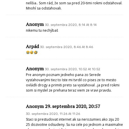
nelíšia.. Som rád, že som sa pred 20-timi rokmi odsťahoval.
Mnohí sa odsťahovali.
Anonym
30. septembra 2020, 8:14 At 8:14
nikemu tu nechýbaš
Arpád
30. septembra 2020, 8:46 At 8:46
Anonym
30. septembra 2020, 10:52 At 10:52
Pre anonym poznam jedneho pana zo Serede
vysťahovanými tiez to Iste mi tvrdil co pises ze to mesto
ovládli drogy a primiti preto sa vysťahoval ..ja pred rokmi
som si myslel ze prehana teraz viem ze vravi pravdu.
Anonym 29. septembra 2020, 20:57
30. septembra 2020, 11:26 At 11:26
Staci si prestudovat internet ak sa nerozumies ako ziju 20
25 dozivotne odsudeny. Su na cele po jednom a maximalne