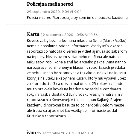
Policajna mafia sered
29. septembra 2020, 9:04 At 9:04
Policia v seredi?korupcia ja by som im dal padaka kazdemu
Karta
29. septembra 2020, 10:36 At 10:36
Kovesova by bez narkomana mladeho Svinu (Marek Vaško)
nemala absolutne zaidne informacie. Vsetky info v kazdej
reportazi co natocila o Seredi je vidiet aj muza so zaberom
na teplaky. Nezastavam si ziadneho mafiana ale nato ze
Mikulasovi robil kona a zivil ho a vsetko pekne Svina nanho
narozpraval so zmenenym hlasom v reportazach je vdaka
ze nebol zneho bezdomovec a tak ako aj nalozil na Kuceru
ktory je na uteku a keby neni Kuceru ktory mu vybavil lupez
za ktoru dostal 3x a dost a mal dostat 25 rokov a zahadou
mu to prekvalifikovali na kradez a odsedel si cez dva-tri
roky na vazbe dostal od Svinu vdaku krasnym natrením v
reportazach u Kovesovej. A to iste aj pán Kajlavý. Prajem
kazdemu dlhorocnu basu za to co narobili v celom meste
ale treba sa aj pozriet kto vsetky tie informacie podal
Kristinke v reportazach.
ivan
29. septembra 2020, 10:51 At 10:51