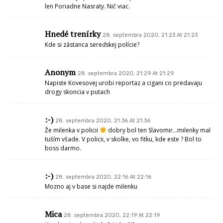
len Poriadne Nasraty. Nič viac.
Hnedé trenírky
28. septembra 2020, 21:23 At 21:23
Kde si zástanca sereďskej polície?
Anonym
28. septembra 2020, 21:29 At 21:29
Napiste Kovesovej urobi reportaz a cigani co predavaju
drogy skoncia v putach
:-)
28. septembra 2020, 21:36 At 21:36
Že milenka v policii
dobry bol ten Slavomir…milenky mal
tuším všade. V policii, v skolke, vo fitku, kde este ? Bol to
boss darmo.
:-)
28. septembra 2020, 22:16 At 22:16
Mozno aj v base si najde milenku
Mica
28. septembra 2020, 22:19 At 22:19