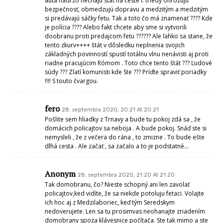
autá nadrzo nechajú stáť na ceste I. triedy ohrozujú
bezpečnosť, obmedzujú dopravu a medzitým a medzitým
si predávajú sáčky fetu. Tak a toto čo má znamenať ???? Kde
je polícia ???? Alebo fakt chcete aby sme si vytvorili
doobranu proti predajcom fetu ?????? Ale ľahko sa stane, že
tento zkurv++++ štát v dôsledku neplnenia svojich
základných povinností spustí totálnu vlnu nenávisti aj proti
riadne pracujúcim Rómom . Toto chce tento štát ??? Ľudové
súdy ??? Zlatí komunisti kde Ste ??? Príďte spraviť poriadky
!!!! S touto čvargou.
fero
28. septembra 2020, 20:21 At 20:21
Pošlite sem hliadky z Trnavy a bude tu pokoj zdá sa , že
domácich policajtov sa neboja . A bude pokoj. Snáď ste si
nemysleli , že z večera do rána , to zmizne . To bude ešte
dlhá cesta . Ale začať , sa začalo a to je podstatné…
Anonym
28. septembra 2020, 21:20 At 21:20
Tak domobranu, čo? Nieste schopný ani len zavolať
policajtov,ked vidíte, že sa niekde potoluju fetaci. Volajte
ich hoc aj z Medzilaboriec, keď tým Seredskym
nedoverujete. Len sa tu prosimvas neohanajte zriadením
domobrany spoza klávesnice počítača. Ste tak mimo a ste