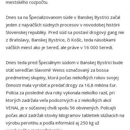
mestského rozpočtu.
Dnes sa na Špecializovanom súde v Banskej Bystrici začal
jeden z najväčších súdnych procesov v novodobej histórii
Slovenskej republiky. Pred súd sa postaví drogový gang nie
z Bratislavy, Banskej Bystrice, či Košíc, teda násobkami
väčších miest ako je Sereď, ale práve v 16 000 Seredi.
Dnes teda pred Špeciálnym súdom v Banskej Bystrici bude
stáť sereďčan Slavomír Weiss označovaný za bossa
predmetnej skupiny, ktorá počas niekoľkých rokov svojej
činnosti mala vyrobiť a predať drogy za 16,8 milióna Eur.
Polícia za posledné dva roky vykonala niekoľko razií, pri
ktorých zadržala veľa podozrivých a z niekoľkých akcií
VENAL je v súčasnej chvíli spolu 56 obvinených. Policajti
počas akcií zadržali stovky kilogramov tabletiek slúžiacich na
výrobu pervitínu a podľa informácií aj 250 kg už