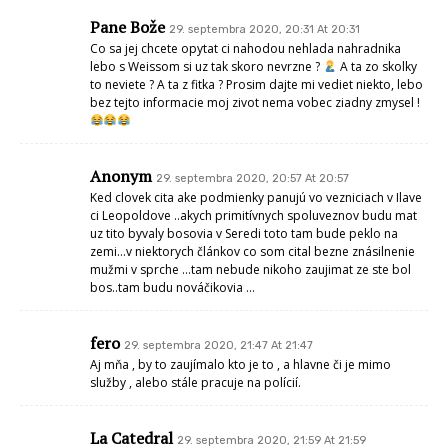
Pane Bože
29. septembra 2020, 20:31 At 20:31
Co sa jej chcete opytat ci nahodou nehlada nahradnika
lebo s Weissom si uz tak skoro nevrzne ?
A ta zo skolky
to neviete ? A ta z fitka ? Prosim dajte mi vediet niekto, lebo
bez tejto informacie moj zivot nema vobec ziadny zmysel !
Anonym
29. septembra 2020, 20:57 At 20:57
Ked clovek cita ake podmienky panujú vo vezniciach v Ilave
ci Leopoldove ..akych primitívnych spoluveznov budu mat
uz tito byvaly bosovia v Seredi toto tam bude peklo na
zemi…v niektorych článkov co som cital bezne znásilnenie
mužmi v sprche …tam nebude nikoho zaujimat ze ste bol
bos..tam budu nováčikovia …
fero
29. septembra 2020, 21:47 At 21:47
Aj mňa , by to zaujímalo kto je to , a hlavne či je mimo
služby , alebo stále pracuje na polícií.
La Catedral
29. septembra 2020, 21:59 At 21:59