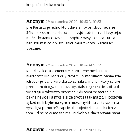
kto je tá milenka v polícii
Anonym
29. septembra 2020, 10:53 At 10:53
pre Karta to je jedno kto udava a hovori…bud rada ze
56ludi uz skoro na slobodu nevyjde…dufam ze hlavy tejto
mafie dostanu dozivotie a vyjdu z basy ako cca 70r…a
nebudu mat co do ust…znicili vela zivotov…karma ich
dostane.
Anonym
29. septembra 2020, 10:56 At 10:56
Ked clovek cita komentare je zvratene myslenie u
niektorych ludi ktori cely zivot ziju v moralnom bahne kde
ich vzor je lacna kurvicka zo serialu ci mafian ktory sa zivi
predajom drog…ake mozu byt dalsie generacie ludi ked
vyrastaju v taktomto prostredi? dusevni mrzaci co nic
pekne nevideli a myslia si ze zivot sa tak ma zit. Ti bosovia
aj ked mali krytie na vysich miest myslite si ze teraz im ta
vysia liga pomoze?..zaprie ich dojedneho…necha ich v
tom….dlhe roky mozno mali niekoho a dnes ostanu sami.
Anonym
29. septembra 2020, 14:49 At 14:49