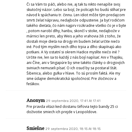
Či sa Vám to páči, alebo nie, aj tak tu nikto nenapíše svoj
skutočný názor. Lebo sa bojí, že policajti ho budú stíhať pre
návod k spáchaniu tr. činnu. Len idiot môže tým predajcom
smrti želať nápravu, nedajbože odpustenie. Ja byť rodičom
takého dieťaťa, čo nám najprv rozkradne všetko čo je v byte
, potom narobí dlhy, hanbu, skončí v stoke, nedajbože v
márnici len preto, aby Weis a jeho vrahovia žili z toho, že
dostali moje dieťa na drogy im budem želať určite niečo
iné. Pod tým myslím nech dlho trpia a dlho skapínajú ako
potkani. A Vy ostatní si okrem Hadice myslíte niečo iné ?
Určite nie, len sa to každý z nás bojí napísať. Ani v Thajsku,
ani Číne, ani v Singapúre by sme takéto články o drogových
sviniach nemuseli písať. O ich osud by sa postaral štát.
Šibenica, alebo guľka v hlave. To sú prosím faktá. Ale my
sme údajne demokratická spoločnosť. Pre zločincov a
feťákov.
Anonym
29. septembra 2020, 17:41 At 17:41
Pre pravda víťazi ked dostanu šéfovia tejto bandy 25 ci
doživotie smiech ich prejde v Leopoldove.
Smiešne
29. septembra 2020, 18:15 At 18:15