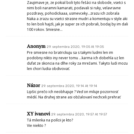
Zaujimave je, ze pokial boli tyto fešáci na slobode, vsetci s
nimi boli naramni kamarati, podavali si ruky, velavravne
pozdravy, pohodickaaa, usmevceky…zrazu ich zobrala
Naka a zrazu su vsetci strasne mudri a komentuju v style aki
to len boli hajzli, jak je super ze ich pobrali, bodaj by im dali
100 rokov. Smiesne…
Anonym
29. septembra 2020, 19:05 At 19:05
Pre smiesne no bratrickuju sa s takymi ludmi len im
podobny nikto iny never tomu …karma ich dobehla uz len
dufat ze skoncia na dlhe roky za mrežami. Takyto ludi mozu
len chori ludia obdivovať.
Názor
29. septembra 2020, 19:14 At 19:14
Lipšic prečo ich neobhajuje ? Veď on miluje pozornosť
médií. Na druhej strane asi obžalovaní nechceli prehrať
XY ivanovi
29. septembra 2020, 19:57 At 19:57
Tá milenka na polícii je kto?
Vie niekto ?