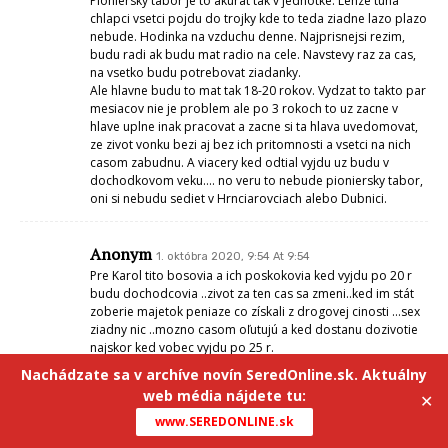
Pioniersky tábor je to akurat tak v jednotke. Lenze tuna
chlapci vsetci pojdu do trojky kde to teda ziadne lazo plazo
nebude. Hodinka na vzduchu denne. Najprisnejsi rezim,
budu radi ak budu mat radio na cele. Navstevy raz za cas,
na vsetko budu potrebovat ziadanky.
Ale hlavne budu to mat tak 18-20 rokov. Vydzat to takto par
mesiacov nie je problem ale po 3 rokoch to uz zacne v
hlave uplne inak pracovat a zacne si ta hlava uvedomovat,
ze zivot vonku bezi aj bez ich pritomnosti a vsetci na nich
casom zabudnu. A viacery ked odtial vyjdu uz budu v
dochodkovom veku…. no veru to nebude pioniersky tabor,
oni si nebudu sediet v Hrnciarovciach alebo Dubnici.
Anonym
1. októbra 2020, 9:54 At 9:54
Pre Karol tito bosovia a ich poskokovia ked vyjdu po 20 r
budu dochodcovia ..zivot za ten cas sa zmeni..ked im stát
zoberie majetok peniaze co získali z drogovej cinosti …sex
ziadny nic ..mozno casom oľutujú a ked dostanu dozivotie
najskor ked vobec vyjdu po 25 r.
Nachádzate sa v archíve novín SeredOnline.sk. Aktuálny
web média nájdete tu:
✕
Anonym
1. októbra 2020, 9:57 At 9:57
www.SEREDONLINE.sk
Pre xx na internete je vela článkov otom ako su ma
Slovensku vezni znásilňovany…ci šikanovaný ..hlavne cigani