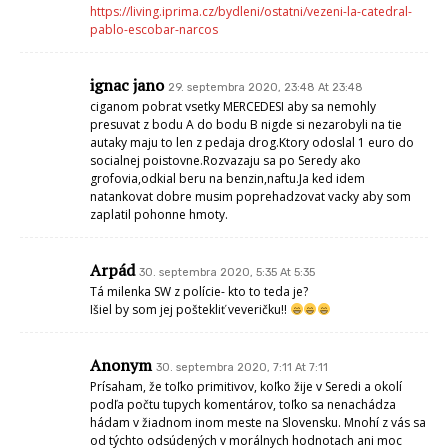
https://living.iprima.cz/bydleni/ostatni/vezeni-la-catedral-
pablo-escobar-narcos
ignac jano
29. septembra 2020, 23:48 At 23:48
ciganom pobrat vsetky MERCEDESI aby sa nemohly
presuvat z bodu A do bodu B nigde si nezarobyli na tie
autaky maju to len z pedaja drog.Ktory odoslal 1 euro do
socialnej poistovne.Rozvazaju sa po Seredy ako
grofovia,odkial beru na benzin,naftu.Ja ked idem
natankovat dobre musim poprehadzovat vacky aby som
zaplatil pohonne hmoty.
Arpád
30. septembra 2020, 5:35 At 5:35
Tá milenka SW z polície- kto to teda je?
Išiel by som jej poštekliť veveričku!!
Anonym
30. septembra 2020, 7:11 At 7:11
Prísaham, že toľko primitivov, koľko žije v Seredi a okolí
podľa počtu tupych komentárov, toľko sa nenachádza
hádam v žiadnom inom meste na Slovensku. Mnohí z vás sa
od týchto odsúdených v morálnych hodnotach ani moc