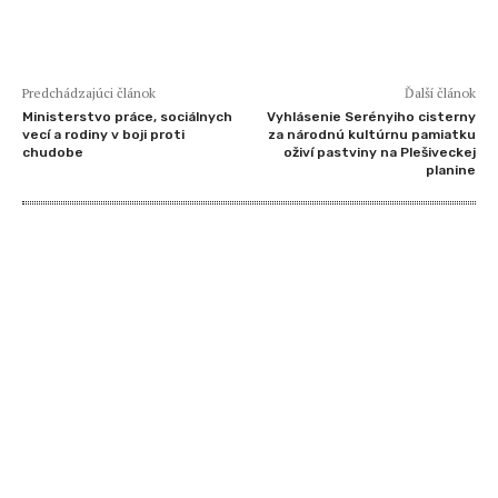
Predchádzajúci článok
Ďalší článok
Ministerstvo práce, sociálnych
Vyhlásenie Serényiho cisterny
vecí a rodiny v boji proti
za národnú kultúrnu pamiatku
chudobe
oživí pastviny na Plešiveckej
planine