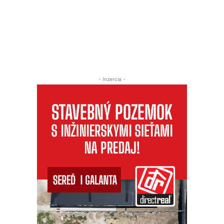
- Inzercia -