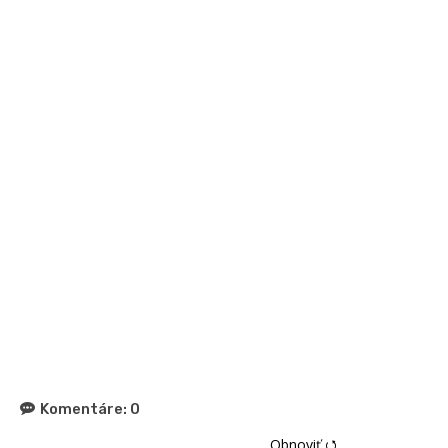
Komentáre:
0
Obnoviť ⭯