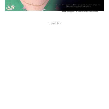
- Inzercia -