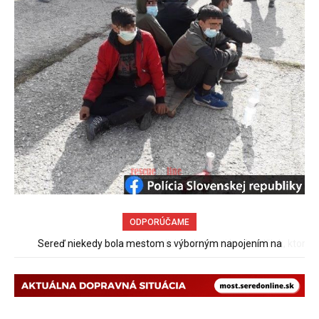
ODPORÚČAME
Pri venčení na Jesenského ulici mal usmrtiť psíka vlčiak, ktorý
mal voľne behať