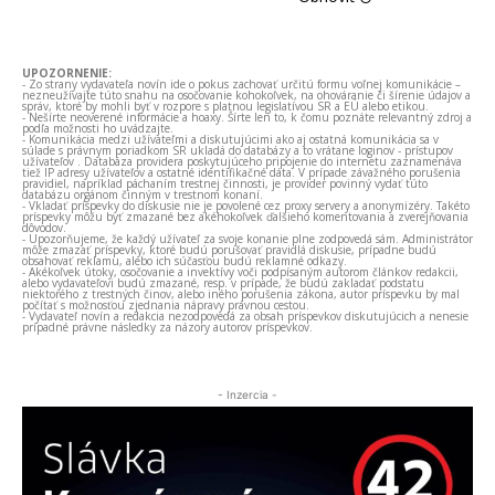
UPOZORNENIE:
- Zo strany vydavateľa novín ide o pokus zachovať určitú formu voľnej komunikácie –
nezneužívajte túto snahu na osočovanie kohokoľvek, na ohováranie či šírenie údajov a
správ, ktoré by mohli byť v rozpore s platnou legislatívou SR a EÚ alebo etikou.
- Nešírte neoverené informácie a hoaxy. Šírte len to, k čomu poznáte relevantný zdroj a
podľa možnosti ho uvádzajte.
- Komunikácia medzi užívateľmi a diskutujúcimi ako aj ostatná komunikácia sa v
súlade s právnym poriadkom SR ukladá do databázy a to vrátane loginov - prístupov
užívateľov . Databáza providera poskytujúceho pripojenie do internetu zaznamenáva
tiež IP adresy užívateľov a ostatné identifikačné dáta. V prípade závažného porušenia
pravidiel, napríklad páchaním trestnej činnosti, je provider povinný vydať túto
databázu orgánom činným v trestnom konaní.
- Vkladať príspevky do diskusie nie je povolené cez proxy servery a anonymizéry. Takéto
príspevky môžu byť zmazané bez akéhokoľvek ďalšieho komentovania a zverejňovania
dôvodov.
- Upozorňujeme, že každý užívateľ za svoje konanie plne zodpovedá sám. Administrátor
môže zmazať príspevky, ktoré budú porušovať pravidlá diskusie, prípadne budú
obsahovať reklamu, alebo ich súčasťou budú reklamné odkazy.
- Akékoľvek útoky, osočovanie a invektívy voči podpísaným autorom článkov redakcii,
alebo vydavateľovi budú zmazané, resp. v prípade, že budú zakladať podstatu
niektorého z trestných činov, alebo iného porušenia zákona, autor príspevku by mal
počítať s možnosťou zjednania nápravy právnou cestou.
- Vydavateľ novín a redakcia nezodpovedá za obsah príspevkov diskutujúcich a nenesie
prípadné právne následky za názory autorov príspevkov.
- Inzercia -