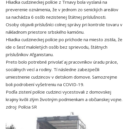
Hliadka cudzineckej polície z Trnavy bola vyslaná na
preverenie oznámenia, že v jednom zo senických areálov
sa nachádza 6 osôb nezistenej štátnej príslušnosti.
Osoby objavili príslušníci colnej správy pri kontrole tovaru v
nákladnom priestore srbského kamiónu.
Hliadka cudzineckej polície po príchode na miesto zistila, že
ide o šesť maloletých osôb bez sprievodu, štátnych
príslušníkov Afganistanu.
Preto bolo potrebné privolať aj pracovníkov úradu práce,
sociálnych vecí a rodiny. Tí následne zabezpečili
umiestnenie cudzincov v detskom domove. Samozrejme
boli podrobení vyšetreniu na COVID-19.
Podľa zistení polície cudzinci vycestovali z domovskej
krajiny kvôli zlým životným podmienkam a občianskej vojne.
zdroj: Polícia SR