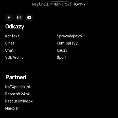
Odkazy
Kontakt
Spravodajstvo
O nás
Krimi správy
Chat
Kauzy
SOL Archív
Šport
Partneri
NaEXpedíciu.sk
Reportér24.sk
RescueOnline.sk
Majko.sk