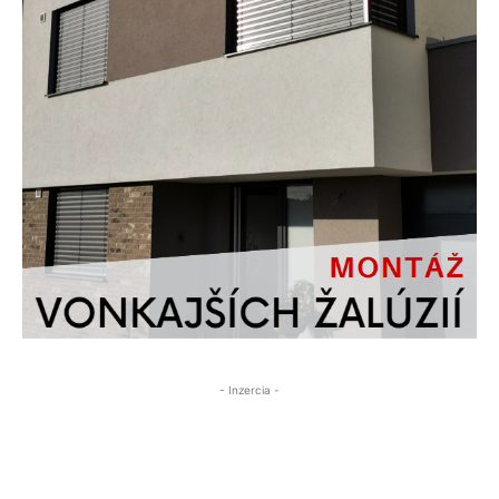
- Inzercia -