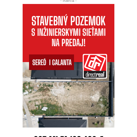
- Inzercia -