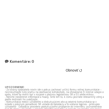
Komentáre:
0
Obnoviť ⭯
UPOZORNENIE:
- Zo strany vydavateľa novín ide o pokus zachovať určitú formu voľnej komunikácie –
nezneužívajte túto snahu na osočovanie kohokoľvek, na ohováranie či šírenie údajov a
správ, ktoré by mohli byť v rozpore s platnou legislatívou SR a EÚ alebo etikou.
- Nešírte neoverené informácie a hoaxy. Šírte len to, k čomu poznáte relevantný zdroj a
podľa možnosti ho uvádzajte.
- Komunikácia medzi užívateľmi a diskutujúcimi ako aj ostatná komunikácia sa v
súlade s právnym poriadkom SR ukladá do databázy a to vrátane loginov - prístupov
užívateľov . Databáza providera poskytujúceho pripojenie do internetu zaznamenáva
tiež IP adresy užívateľov a ostatné identifikačné dáta. V prípade závažného porušenia