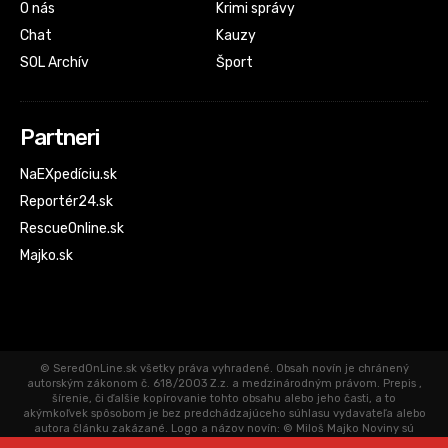
O nás
Krimi správy
Chat
Kauzy
SOL Archív
Šport
Partneri
NaEXpedíciu.sk
Reportér24.sk
RescueOnline.sk
Majko.sk
© SeredOnLine.sk všetky práva vyhradené. Obsah novín je chránený
autorským zákonom č. 618/2003 Z.z. a medzinárodným právom. Prepis ,
šírenie, či ďalšie kopírovanie tohto obsahu alebo jeho časti, a to
akýmkoľvek spôsobom je bez predchádzajúceho súhlasu vydavateľa alebo
autora článku zakázané. Logo a názov novín: © Miloš Majko Noviny sú
aktualizované priebežne. Články uverejnené na SeredOnLine.sk