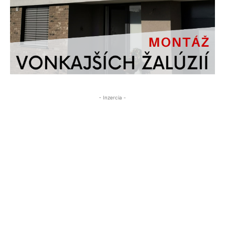
- Inzercia -