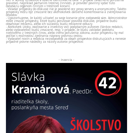
pravidiel, napríklad páchaním trestnej činnosti, je provider povinný vydať túto
databázu orgánom činným v trestnom konaní.
- Vkladať príspevky do diskusie nie je povolené cez proxy servery a anonymizéry. Takéto
príspevky môžu byť zmazané bez akéhokoľvek ďalšieho komentovania a zverejňovania
dôvodov.
- Upozorňujeme, že každý užívateľ za svoje konanie plne zodpovedá sám. Administrátor
môže zmazať príspevky, ktoré budú porušovať pravidlá diskusie, prípadne budú
obsahovať reklamu, alebo ich súčasťou budú reklamné odkazy.
- Akékoľvek útoky, osočovanie a invektívy voči podpísaným autorom článkov redakcii,
alebo vydavateľovi budú zmazané, resp. v prípade, že budú zakladať podstatu
niektorého z trestných činov, alebo iného porušenia zákona, autor príspevku by mal
počítať s možnosťou zjednania nápravy právnou cestou.
- Vydavateľ novín a redakcia nezodpovedá za obsah príspevkov diskutujúcich a nenesie
prípadné právne následky za názory autorov príspevkov.
- Inzercia -