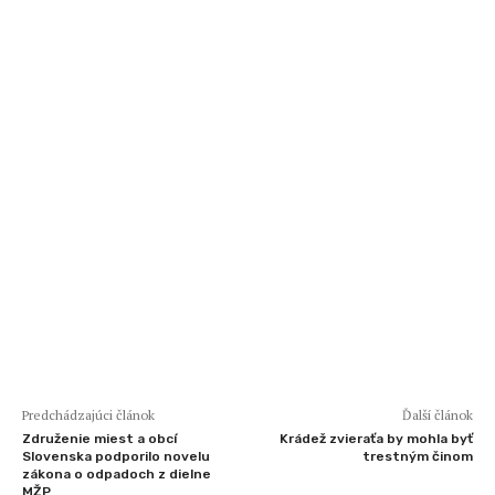
Predchádzajúci článok
Ďalší článok
Združenie miest a obcí
Krádež zvieraťa by mohla byť
Slovenska podporilo novelu
trestným činom
zákona o odpadoch z dielne
MŽP