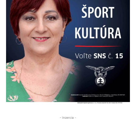
- Inzercia -