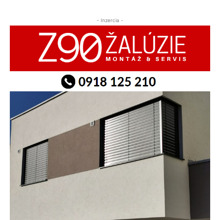
- Inzercia -