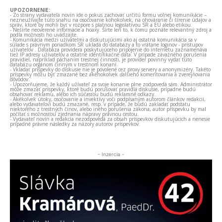
UPOZORNENIE:
- Zo strany vydavateľa novín ide o pokus zachovať určitú formu voľnej komunikácie –
nezneužívajte túto snahu na osočovanie kohokoľvek, na ohováranie či šírenie údajov a
správ, ktoré by mohli byť v rozpore s platnou legislatívou SR a EÚ alebo etikou.
- Nešírte neoverené informácie a hoaxy. Šírte len to, k čomu poznáte relevantný zdroj a
podľa možnosti ho uvádzajte.
- Komunikácia medzi užívateľmi a diskutujúcimi ako aj ostatná komunikácia sa v
súlade s právnym poriadkom SR ukladá do databázy a to vrátane loginov - prístupov
užívateľov . Databáza providera poskytujúceho pripojenie do internetu zaznamenáva
tiež IP adresy užívateľov a ostatné identifikačné dáta. V prípade závažného porušenia
pravidiel, napríklad páchaním trestnej činnosti, je provider povinný vydať túto
databázu orgánom činným v trestnom konaní.
- Vkladať príspevky do diskusie nie je povolené cez proxy servery a anonymizéry. Takéto
príspevky môžu byť zmazané bez akéhokoľvek ďalšieho komentovania a zverejňovania
dôvodov.
- Upozorňujeme, že každý užívateľ za svoje konanie plne zodpovedá sám. Administrátor
môže zmazať príspevky, ktoré budú porušovať pravidlá diskusie, prípadne budú
obsahovať reklamu, alebo ich súčasťou budú reklamné odkazy.
- Akékoľvek útoky, osočovanie a invektívy voči podpísaným autorom článkov redakcii,
alebo vydavateľovi budú zmazané, resp. v prípade, že budú zakladať podstatu
niektorého z trestných činov, alebo iného porušenia zákona, autor príspevku by mal
počítať s možnosťou zjednania nápravy právnou cestou.
- Vydavateľ novín a redakcia nezodpovedá za obsah príspevkov diskutujúcich a nenesie
prípadné právne následky za názory autorov príspevkov.
- Inzercia -