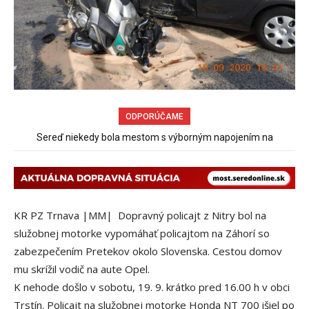
ODPORÚČAME
Sereď niekedy bola mestom s výborným napojením na
Pri venčení na Jesenského ulici mal usmrtiť psíka vlčiak, ktorý
hromadnú dopravu – ANKETA
mal voľne behať
KR PZ Trnava |MM| Dopravný policajt z Nitry bol na
služobnej motorke vypomáhať policajtom na Záhorí so
zabezpečením Pretekov okolo Slovenska. Cestou domov
mu skrížil vodič na aute Opel.
K nehode došlo v sobotu, 19. 9. krátko pred 16.00 h v obci
Trstín. Policajt na služobnej motorke Honda NT 700 išiel po