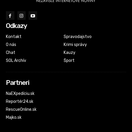
Odkazy
Kontakt
Spravodajstvo
O nás
Krimi správy
Chat
Kauzy
SOL Archív
Šport
Partneri
NaEXpedíciu.sk
Reportér24.sk
RescueOnline.sk
Majko.sk