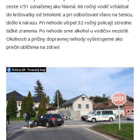
ceste I/51 označenej ako hlavná. 66 ročný vodič vchádzal
do križovatky od Smoleníc a pri odbočovaní vľavo na Senicu,
došlo k nárazu. Pri nehode utrpel 32 ročný policajt stredne
ťažké zranenia. Po nehode sme alkohol u vodičov nezistili.
Okolnosti a príčiny dopravnej nehody vyšetrujeme ako
prečin ublíženia na zdraví.