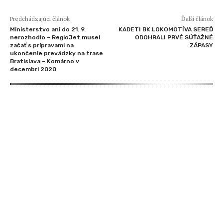
Predchádzajúci článok
Ďalší článok
Ministerstvo ani do 21. 9.
KADETI BK LOKOMOTÍVA SEREĎ
nerozhodlo – RegioJet musel
ODOHRALI PRVÉ SÚŤAŽNÉ
začať s prípravami na
ZÁPASY
ukončenie prevádzky na trase
Bratislava – Komárno v
decembri 2020