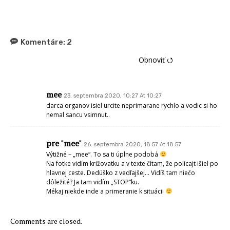
Komentáre:
2
Obnoviť ⭯
mee
23. septembra 2020, 10:27 At 10:27
darca organov isiel urcite neprimarane rychlo a vodic si ho
nemal sancu vsimnut..
pre "mee"
26. septembra 2020, 18:57 At 18:57
Výtižné – „mee“. To sa ti úplne podobá
Na fotke vidím križovatku a v texte čítam, že policajt išiel po
hlavnej ceste. Dedúško z vedľajšej… Vidíš tam niečo
dôležité? Ja tam vidím „STOP“ku.
Mékaj niekde inde a primeranie k situácii
Comments are closed.