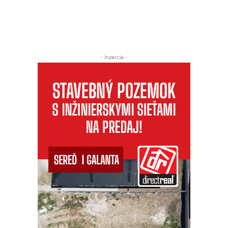
- Inzercia -