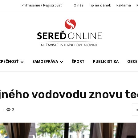
Prihlásenie / Registrovať
O nás
Tip na článok
Reklama
ZPEČNOSŤ
SAMOSPRÁVA
ŠPORT
PUBLICISTIKA
OBCE
ného vodovodu znovu teč
3