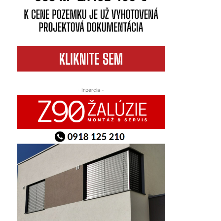
- Inzercia -