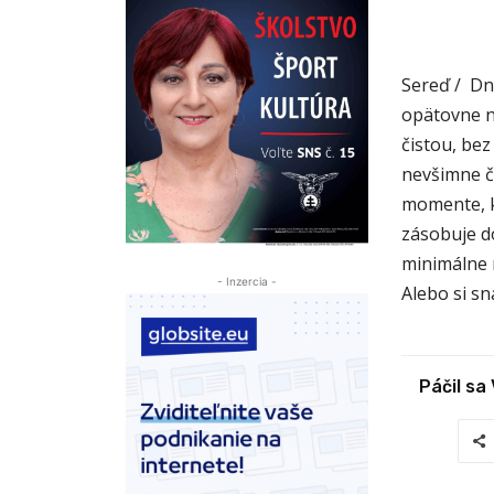
Sereď / Dn
opätovne n
čistou, bez
nevšimne čl
momente, k
zásobuje do
minimálne n
- Inzercia -
Alebo si s
Páčil sa