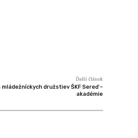
Ďalší článok
s mládežníckych družstiev ŠKF Sereď –
akadémie