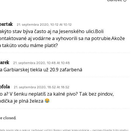
partak
21. septembra 2020, 10:12 At 10:12
akýto stav býva často aj na Jesenského ulici.Boli
ontaktované aj vodárne a vyhovorili sa na potrubie.Akože
a takúto vodu máme platiť?
arek
21. septembra 2020, 10:48 At 10:48
a Garbiarskej tiekla už 20.9 zafarbená
ofola
21. septembra 2020, 18:52 At 18:52
o a? V šenku neplatíš za kalné pivo? Tak bez pindov,
odička je plná železa
 closed.
ateľa novín ide o pokus zachovať určitú formu voľnej komunikácie – nezneužívajte túto snahu