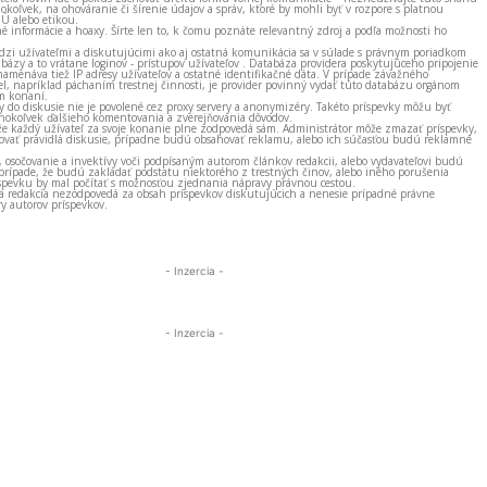
okoľvek, na ohováranie či šírenie údajov a správ, ktoré by mohli byť v rozpore s platnou
EÚ alebo etikou.
né informácie a hoaxy. Šírte len to, k čomu poznáte relevantný zdroj a podľa možnosti ho
zi užívateľmi a diskutujúcimi ako aj ostatná komunikácia sa v súlade s právnym poriadkom
bázy a to vrátane loginov - prístupov užívateľov . Databáza providera poskytujúceho pripojenie
amenáva tiež IP adresy užívateľov a ostatné identifikačné dáta. V prípade závažného
el, napríklad páchaním trestnej činnosti, je provider povinný vydať túto databázu orgánom
m konaní.
ky do diskusie nie je povolené cez proxy servery a anonymizéry. Takéto príspevky môžu byť
okoľvek ďalšieho komentovania a zverejňovania dôvodov.
e každý užívateľ za svoje konanie plne zodpovedá sám. Administrátor môže zmazať príspevky,
vať pravidlá diskusie, prípadne budú obsahovať reklamu, alebo ich súčasťou budú reklamné
, osočovanie a invektívy voči podpísaným autorom článkov redakcii, alebo vydavateľovi budú
prípade, že budú zakladať podstatu niektorého z trestných činov, alebo iného porušenia
spevku by mal počítať s možnosťou zjednania nápravy právnou cestou.
 a redakcia nezodpovedá za obsah príspevkov diskutujúcich a nenesie prípadné právne
y autorov príspevkov.
- Inzercia -
- Inzercia -