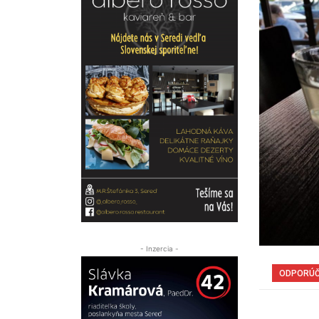
- Inzercia -
ODPORÚ