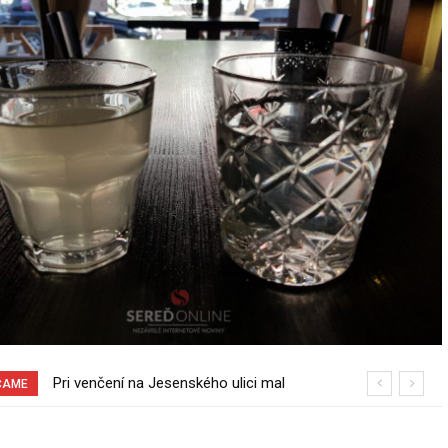
Pri venčení na Jesenského ulici mal
70 rokov od založenia podniku
ČAME
usmrtiť psíka vlčiak, ktorý mal voľne
Slovenské pečivárne v Seredi
behať