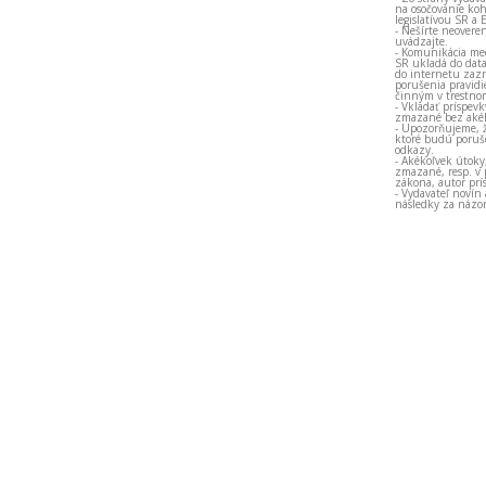
na osočovanie koh
legislatívou SR a 
- Nešírte neovere
uvádzajte.
- Komunikácia med
SR ukladá do data
do internetu zazn
porušenia pravidi
činným v trestno
- Vkladať príspev
zmazané bez akéh
- Upozorňujeme, ž
ktoré budú porušo
odkazy.
- Akékoľvek útoky
zmazané, resp. v 
zákona, autor prí
- Vydavateľ novín
následky za názor