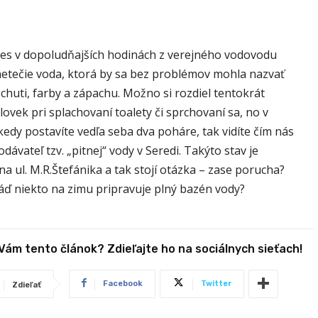
es v dopoludňajších hodinách z verejného vodovodu
etečie voda, ktorá by sa bez problémov mohla nazvať
 chuti, farby a zápachu. Možno si rozdiel tentokrát
ovek pri splachovaní toalety či sprchovaní sa, no v
edy postavíte vedľa seba dva poháre, tak vidíte čím nás
dávateľ tzv. „pitnej“ vody v Seredi. Takýto stav je
a ul. M.R.Štefánika a tak stojí otázka – zase porucha?
náď niekto na zimu pripravuje plný bazén vody?
 Vám tento článok? Zdieľajte ho na sociálnych sieťach!
Facebook
Twitter
Zdieľať