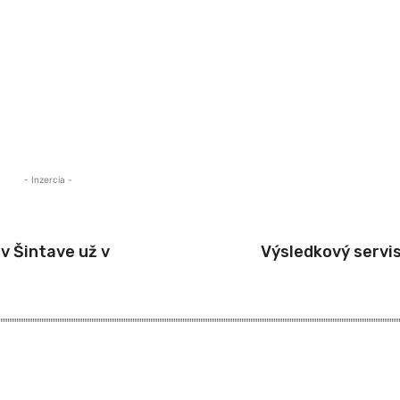
- Inzercia -
v Šintave už v
Výsledkový servi