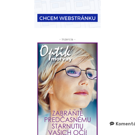
- Inzercia -
Komentá