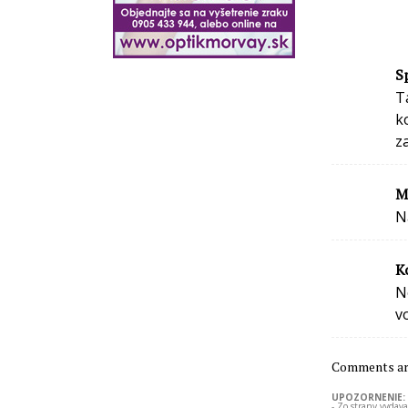
S
T
k
z
M
N
K
N
v
Comments are
UPOZORNENIE:
- Zo strany vydav