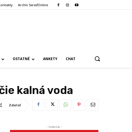
Kontakty
Archív SereďOnline
OSTATNÉ
ANKETY
CHAT
ie kalná voda
Zdieľať
- Inzercia -