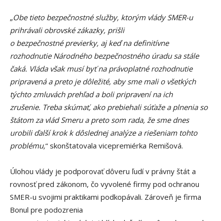
„
Obe tieto bezpečnostné služby, ktorým vlády SMER-u
prihrávali obrovské zákazky, prišli
o bezpečnostné previerky, aj keď na definitívne
rozhodnutie Národného bezpečnostného úradu sa stále
čaká. Vláda však musí byť na právoplatné rozhodnutie
pripravená a preto je dôležité, aby sme mali o všetkých
týchto zmluvách prehľad a boli pripravení na ich
zrušenie. Treba skúmať, ako prebiehali súťaže a plnenia so
štátom za vlád Smeru a preto som rada, že sme dnes
urobili ďalší krok k dôslednej analýze a riešeniam tohto
problému,
“ skonštatovala vicepremiérka Remišová.
Úlohou vlády je podporovať dôveru ľudí v právny štát a
rovnosť pred zákonom, čo vyvolené firmy pod ochranou
SMER-u svojimi praktikami podkopávali. Zároveň je firma
Bonul pre podozrenia