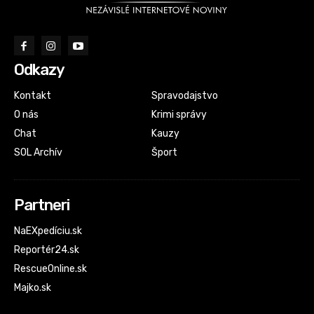
Odkazy
Kontakt
Spravodajstvo
O nás
Krimi správy
Chat
Kauzy
SOL Archív
Šport
Partneri
NaEXpedíciu.sk
Reportér24.sk
RescueOnline.sk
Majko.sk