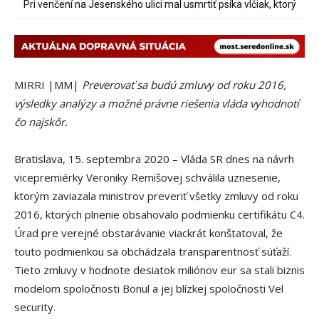
Sereď niekedy bola mestom s výborným napojením na
hromadnú dopravu – ANKETA
MIRRI |MM|
Preverovať sa budú zmluvy od roku 2016,
výsledky analýzy a možné právne riešenia vláda vyhodnotí
čo najskôr.
Bratislava, 15. septembra 2020 – Vláda SR dnes na návrh
vicepremiérky Veroniky Remišovej schválila uznesenie,
ktorým zaviazala ministrov preveriť všetky zmluvy od roku
2016, ktorých plnenie obsahovalo podmienku certifikátu C4.
Úrad pre verejné obstarávanie viackrát konštatoval, že
touto podmienkou sa obchádzala transparentnosť súťaží.
Tieto zmluvy v hodnote desiatok miliónov eur sa stali biznis
modelom spoločnosti Bonul a jej blízkej spoločnosti Vel
security.