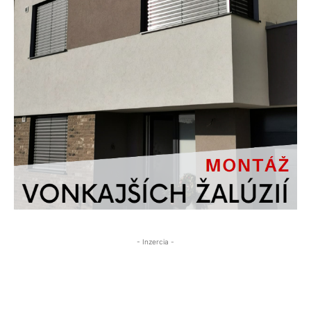
- Inzercia -