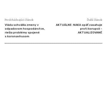
Predchádzajúci článok
Ďalší článok
Vláda schválila zmeny v
AKTUÁLNE: NAKA opäť zasahuje
odpadovom hospodárstve,
proti korupcii –
riešia problémy spojené
AKTUALIZOVANÉ
s koronavírusom