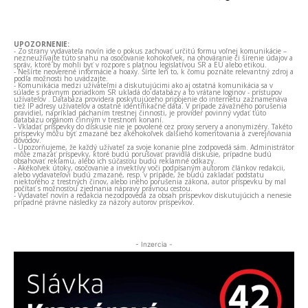
UPOZORNENIE:
- Zo strany vydavateľa novín ide o pokus zachovať určitú formu voľnej komunikácie –
nezneužívajte túto snahu na osočovanie kohokoľvek, na ohováranie či šírenie údajov a
správ, ktoré by mohli byť v rozpore s platnou legislatívou SR a EÚ alebo etikou.
- Nešírte neoverené informácie a hoaxy. Šírte len to, k čomu poznáte relevantný zdroj a
podľa možnosti ho uvádzajte.
- Komunikácia medzi užívateľmi a diskutujúcimi ako aj ostatná komunikácia sa v
súlade s právnym poriadkom SR ukladá do databázy a to vrátane loginov - prístupov
užívateľov . Databáza providera poskytujúceho pripojenie do internetu zaznamenáva
tiež IP adresy užívateľov a ostatné identifikačné dáta. V prípade závažného porušenia
pravidiel, napríklad páchaním trestnej činnosti, je provider povinný vydať túto
databázu orgánom činným v trestnom konaní.
- Vkladať príspevky do diskusie nie je povolené cez proxy servery a anonymizéry. Takéto
príspevky môžu byť zmazané bez akéhokoľvek ďalšieho komentovania a zverejňovania
dôvodov.
- Upozorňujeme, že každý užívateľ za svoje konanie plne zodpovedá sám. Administrátor
môže zmazať príspevky, ktoré budú porušovať pravidlá diskusie, prípadne budú
obsahovať reklamu, alebo ich súčasťou budú reklamné odkazy.
- Akékoľvek útoky, osočovanie a invektívy voči podpísaným autorom článkov redakcii,
alebo vydavateľovi budú zmazané, resp. v prípade, že budú zakladať podstatu
niektorého z trestných činov, alebo iného porušenia zákona, autor príspevku by mal
počítať s možnosťou zjednania nápravy právnou cestou.
- Vydavateľ novín a redakcia nezodpovedá za obsah príspevkov diskutujúcich a nenesie
prípadné právne následky za názory autorov príspevkov.
- Inzercia -