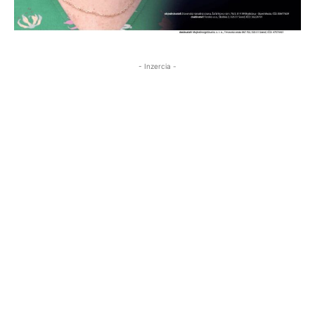
- Inzercia -