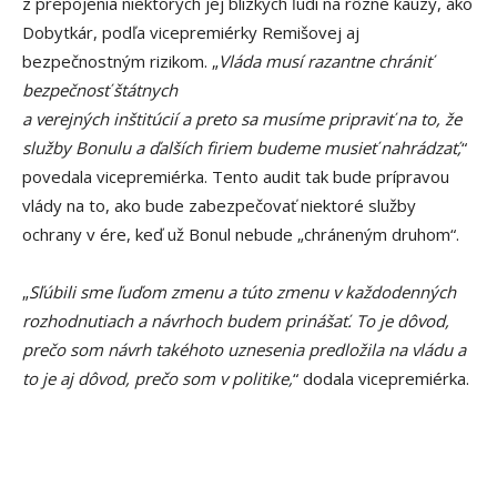
z prepojenia niektorých jej blízkych ľudí na rôzne kauzy, ako
Dobytkár, podľa vicepremiérky Remišovej aj
bezpečnostným rizikom. „
Vláda musí razantne chrániť
bezpečnosť štátnych
a verejných inštitúcií a preto sa musíme pripraviť na to, že
služby Bonulu a ďalších firiem budeme musieť nahrádzať,
“
povedala vicepremiérka. Tento audit tak bude prípravou
vlády na to, ako bude zabezpečovať niektoré služby
ochrany v ére, keď už Bonul nebude „chráneným druhom“.
„
Sľúbili sme ľuďom zmenu a túto zmenu v každodenných
rozhodnutiach a návrhoch budem prinášať. To je dôvod,
prečo som návrh takéhoto uznesenia predložila na vládu a
to je aj dôvod, prečo som v politike,
“ dodala vicepremiérka.