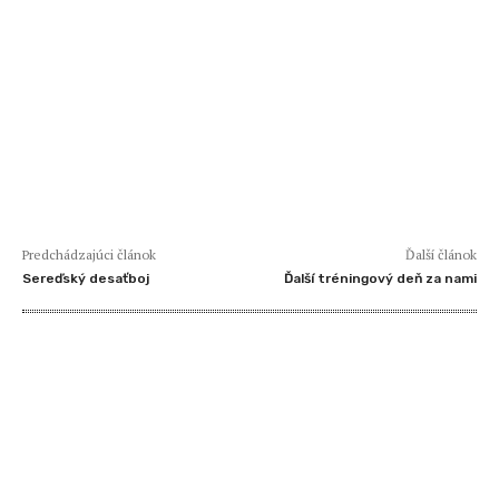
Predchádzajúci článok
Ďalší článok
Sereďský desaťboj
Ďalší tréningový deň za nami