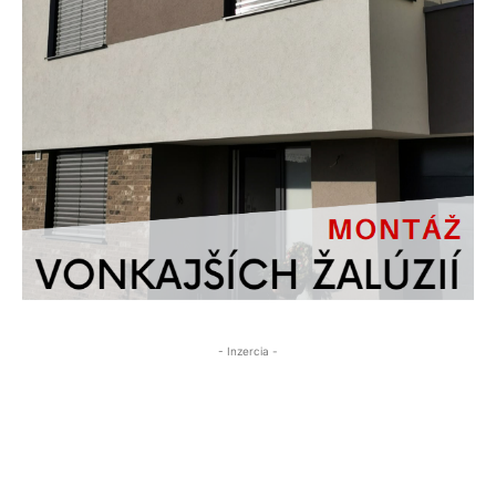
- Inzercia -