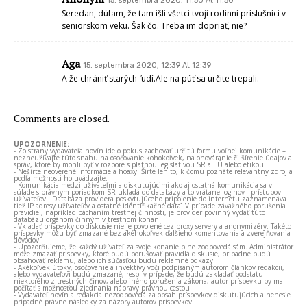
15. septembra 2020, 11:50 At 11:50
Seredan, dúfam, že tam išli všetci tvoji rodinní príslušníci v
seniorskom veku. Šak čo. Treba im dopriať, nie?
Aga
15. septembra 2020, 12:39 At 12:39
A že chrániť starých ľudí.Ale na púť sa určite trepali.
Comments are closed.
UPOZORNENIE:
- Zo strany vydavateľa novín ide o pokus zachovať určitú formu voľnej komunikácie –
nezneužívajte túto snahu na osočovanie kohokoľvek, na ohováranie či šírenie údajov a
správ, ktoré by mohli byť v rozpore s platnou legislatívou SR a EÚ alebo etikou.
- Nešírte neoverené informácie a hoaxy. Šírte len to, k čomu poznáte relevantný zdroj a
podľa možnosti ho uvádzajte.
- Komunikácia medzi užívateľmi a diskutujúcimi ako aj ostatná komunikácia sa v
súlade s právnym poriadkom SR ukladá do databázy a to vrátane loginov - prístupov
užívateľov . Databáza providera poskytujúceho pripojenie do internetu zaznamenáva
tiež IP adresy užívateľov a ostatné identifikačné dáta. V prípade závažného porušenia
pravidiel, napríklad páchaním trestnej činnosti, je provider povinný vydať túto
databázu orgánom činným v trestnom konaní.
- Vkladať príspevky do diskusie nie je povolené cez proxy servery a anonymizéry. Takéto
príspevky môžu byť zmazané bez akéhokoľvek ďalšieho komentovania a zverejňovania
dôvodov.
- Upozorňujeme, že každý užívateľ za svoje konanie plne zodpovedá sám. Administrátor
môže zmazať príspevky, ktoré budú porušovať pravidlá diskusie, prípadne budú
obsahovať reklamu, alebo ich súčasťou budú reklamné odkazy.
- Akékoľvek útoky, osočovanie a invektívy voči podpísaným autorom článkov redakcii,
alebo vydavateľovi budú zmazané, resp. v prípade, že budú zakladať podstatu
niektorého z trestných činov, alebo iného porušenia zákona, autor príspevku by mal
počítať s možnosťou zjednania nápravy právnou cestou.
- Vydavateľ novín a redakcia nezodpovedá za obsah príspevkov diskutujúcich a nenesie
prípadné právne následky za názory autorov príspevkov.