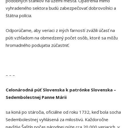
podobných stánkov na území mesta. Opatrenia mimo
vyhradeného sektora budú zabezpečovať dobrovoľníci a
štátna polícia.
Odporúčame, aby veriaci z iných farností zvážili účasť na
púti vzhľadom na obmedzený počet osôb, ktoré sa môžu
hromadného podujatia zúčastniť.
– – –
Celonárodná púť Slovenska k patrónke Slovenska –
Sedembolestnej Panne Márii
sa koná po stáročia, oficiálne od roku 1732, keď bola socha
Sedembolestnej vyhlásená za milostivú. Každoročne
navštívi Šaštín počas národnej púte cca 20 000 veriacich, v