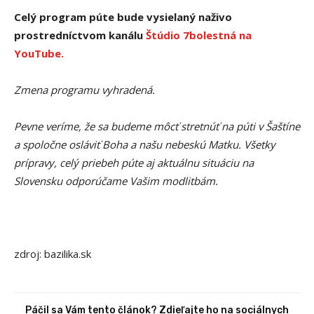
Celý program púte bude vysielaný naživo
prostredníctvom kanálu
Štúdio 7bolestná na
YouTube.
Zmena programu vyhradená.
Pevne veríme, že sa budeme môcť stretnúť na púti v Šaštíne
a spoločne osláviť Boha a našu nebeskú Matku. Všetky
prípravy, celý priebeh púte aj aktuálnu situáciu na
Slovensku odporúčame Vašim modlitbám.
zdroj: bazilika.sk
Páčil sa Vám tento článok? Zdieľajte ho na sociálnych