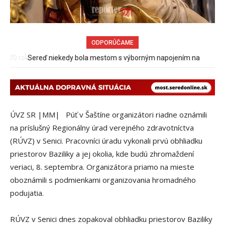
ODPORÚČAME
Sereď niekedy bola mestom s výborným napojením na
hromadnú dopravu – ANKETA
ÚVZ SR |MM| Púť v Šaštíne organizátori riadne oznámili
na príslušný Regionálny úrad verejného zdravotníctva
(RÚ
VZ) v Senici. Pracovníci úradu vykonali prvú obhliadku
priestorov Baziliky a jej okolia, kde budú zhromaždení
veriaci, 8. septembra. Organizátora priamo na mieste
oboznámili s podmienkami organizovania hromadného
podujatia.
RÚVZ v Senici dnes zopakoval obhliadku priestorov Baziliky