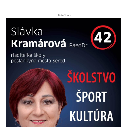
- Inzercia -