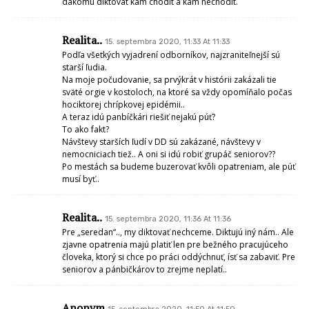
dakomu diktovat kam chodit a kam nechodit.
Realita..
15. septembra 2020, 11:33 At 11:33
Podľa všetkých vyjadrení odborníkov, najzraniteľnejší sú
starší ľudia.
Na moje počudovanie, sa prvýkrát v histórii zakázali tie
sväté orgie v kostoloch, na ktoré sa vždy opomíňalo počas
hociktorej chrípkovej epidémii..
A teraz idú panbíčkári riešiť nejakú púť?
To ako fakt?
Návštevy starších ľudí v DD sú zakázané, návštevy v
nemocniciach tiež.. A oni si idú robiť grupáč seniorov??
Po mestách sa budeme buzerovať kvôli opatreniam, ale púť
musí byť..
Realita..
15. septembra 2020, 11:36 At 11:36
Pre „seredan“.., my diktovať nechceme. Diktujú iný nám.. Ale
zjavne opatrenia majú platiť len pre bežného pracujúceho
človeka, ktorý si chce po práci oddýchnuť, ísť sa zabaviť. Pre
seniorov a pánbičkárov to zrejme neplatí..
Anonym