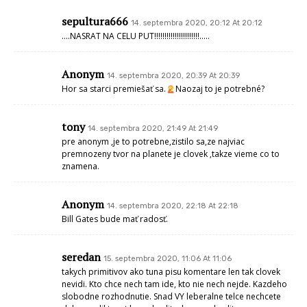
sepultura666
14. septembra 2020, 20:12 At 20:12
….NASRAT NA CELU PUT!!!!!!!!!!!!!!!!!!!!!!…..
Anonym
14. septembra 2020, 20:39 At 20:39
Hor sa starci premiešať sa.
Naozaj to je potrebné?
tony
14. septembra 2020, 21:49 At 21:49
pre anonym ,je to potrebne,zistilo sa,ze najviac
premnozeny tvor na planete je clovek ,takze vieme co to
znamena.
Anonym
14. septembra 2020, 22:18 At 22:18
Bill Gates bude mať radosť.
seredan
15. septembra 2020, 11:06 At 11:06
takych primitivov ako tuna pisu komentare len tak clovek
nevidi. Kto chce nech tam ide, kto nie nech nejde. Kazdeho
slobodne rozhodnutie. Snad VY leberalne telce nechcete