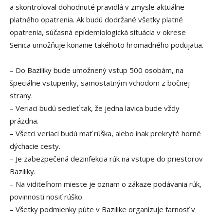
a skontroloval dohodnuté pravidlá v zmysle aktuálne
platného opatrenia. Ak budú dodržané všetky platné
opatrenia, súčasná epidemiologická situácia v okrese
Senica umožňuje konanie takéhoto hromadného podujatia.
– Do Baziliky bude umožnený vstup 500 osobám, na
špeciálne vstupenky, samostatným vchodom z bočnej
strany.
– Veriaci budú sedieť tak, že jedna lavica bude vždy
prázdna.
– Všetci veriaci budú mať rúška, alebo inak prekryté horné
dýchacie cesty.
– Je zabezpečená dezinfekcia rúk na vstupe do priestorov
Baziliky.
– Na viditeľnom mieste je oznam o zákaze podávania rúk,
povinnosti nosiť rúško.
– Všetky podmienky púte v Bazilike organizuje farnosť v