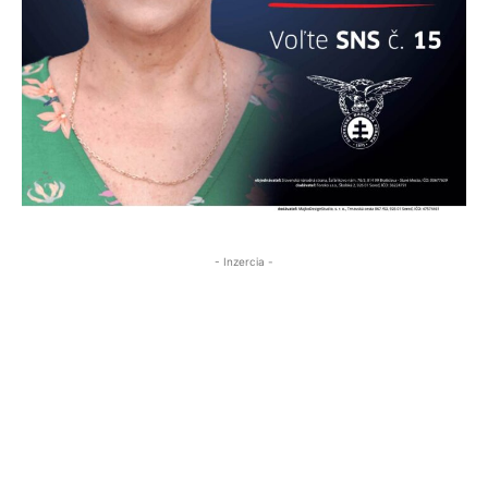
- Inzercia -