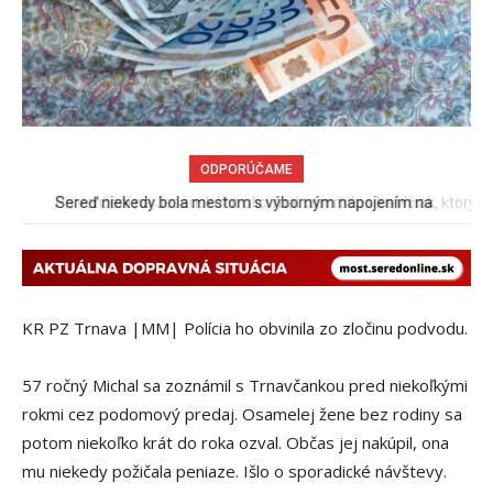
ODPORÚČAME
Pri venčení na Jesenského ulici mal usmrtiť psíka vlčiak, ktorý
mal voľne behať
KR PZ Trnava |MM| Polícia ho obvinila zo zločinu podvodu.
57 ročný Michal sa zoznámil s Trnavčankou pred niekoľkými
rokmi cez podomový predaj. Osamelej žene bez rodiny sa
potom niekoľko krát do roka ozval. Občas jej nakúpil, ona
mu niekedy požičala peniaze. Išlo o sporadické návštevy.