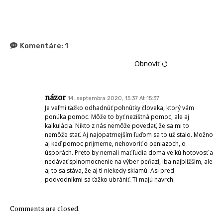
Komentáre:
1
Obnoviť ⭯
názor
14. septembra 2020, 15:37 At 15:37
Je veľmi ťažko odhadnúť pohnútky človeka, ktorý vám
ponúka pomoc. Môže to byť nezištná pomoc, ale aj
kalkulácia. Nikto z nás nemôže povedať, že sa mi to
nemôže stať. Aj najopatrnejším ľuďom sa to už stalo. Možno
aj keď pomoc prijmeme, nehovoriť o peniazoch, o
úsporách. Preto by nemali mať ľudia doma veľkú hotovosť a
nedávať splnomocnenie na výber peňazí, iba najbližším, ale
aj to sa stáva, že aj tí niekedy sklamú. Asi pred
podvodníkmi sa ťažko ubrániť. Tí majú navrch.
Comments are closed.