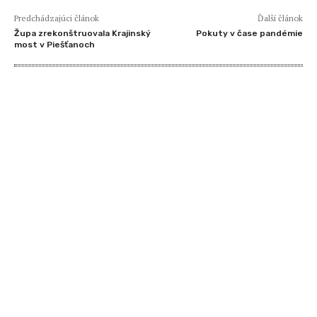
Predchádzajúci článok
Ďalší článok
Župa zrekonštruovala Krajinský
Pokuty v čase pandémie
most v Piešťanoch