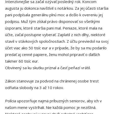
Intenzívnejšie sa začal ozývať posledný rok. Koncom
augusta ju dokonca navštívil s notárkou. Za jej účasti staršia
pani podpísala generálnu plnú moc a došlo k overeniu jej
podpisu. Muž tým získal právo disponovať so všetkými
úsporami, ktoré staršia pani mal. Peniaze, ktoré mala na
účte, začal postupne vyberať. Zaplatil z nich dlhy, niektoré
stavil v stávkových spoločnostiach. Z účtu previedol na svoj
účet viac ako 50 tisíc eur a v prípade, že by sa mu podarilo
predať aj cenné papiere, ženu mohol pripraviť o ďalších
takmer 60 tisíc eur.
Obvinený sa ku skutku priznal a časť peňazí vrátil.
Zákon stanovuje za podvod na chránenej osobe trest
odňatia slobody na 3 až 10 rokov.
Polícia upozorňuje najmä príbuzných seniorov, aby ich v
našom mene vystríhali. Nie každá pomoc je nezištná.
Niektoré osoby sú v prvej chvíli ochotné urobiť pre