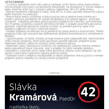
UPOZORNENIE:
- Zo strany vydavateľa novín ide o pokus zachovať určitú formu voľnej komunikácie –
nezneužívajte túto snahu na osočovanie kohokoľvek, na ohováranie či šírenie údajov a
správ, ktoré by mohli byť v rozpore s platnou legislatívou SR a EÚ alebo etikou.
- Nešírte neoverené informácie a hoaxy. Šírte len to, k čomu poznáte relevantný zdroj a
podľa možnosti ho uvádzajte.
- Komunikácia medzi užívateľmi a diskutujúcimi ako aj ostatná komunikácia sa v
súlade s právnym poriadkom SR ukladá do databázy a to vrátane loginov - prístupov
užívateľov . Databáza providera poskytujúceho pripojenie do internetu zaznamenáva
tiež IP adresy užívateľov a ostatné identifikačné dáta. V prípade závažného porušenia
pravidiel, napríklad páchaním trestnej činnosti, je provider povinný vydať túto
databázu orgánom činným v trestnom konaní.
- Vkladať príspevky do diskusie nie je povolené cez proxy servery a anonymizéry. Takéto
príspevky môžu byť zmazané bez akéhokoľvek ďalšieho komentovania a zverejňovania
dôvodov.
- Upozorňujeme, že každý užívateľ za svoje konanie plne zodpovedá sám. Administrátor
môže zmazať príspevky, ktoré budú porušovať pravidlá diskusie, prípadne budú
obsahovať reklamu, alebo ich súčasťou budú reklamné odkazy.
- Akékoľvek útoky, osočovanie a invektívy voči podpísaným autorom článkov redakcii,
alebo vydavateľovi budú zmazané, resp. v prípade, že budú zakladať podstatu
niektorého z trestných činov, alebo iného porušenia zákona, autor príspevku by mal
počítať s možnosťou zjednania nápravy právnou cestou.
- Vydavateľ novín a redakcia nezodpovedá za obsah príspevkov diskutujúcich a nenesie
prípadné právne následky za názory autorov príspevkov.
- Inzercia -