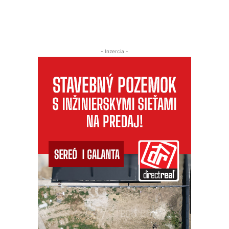
- Inzercia -