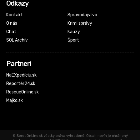
Odkazy
Kontakt
Spravodajstvo
O nás
Krimi správy
Chat
Kauzy
SOL Archív
Šport
Partneri
NaEXpedíciu.sk
Reportér24.sk
RescueOnline.sk
Majko.sk
© SeredOnLine.sk všetky práva vyhradené. Obsah novín je chránený