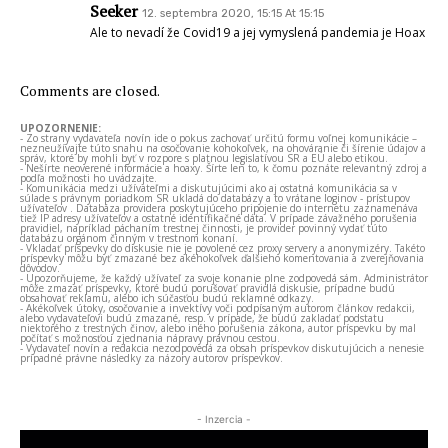
Seeker
12. septembra 2020, 15:15 At 15:15
Ale to nevadí že Covid19 a jej vymyslená pandemia je Hoax
Comments are closed.
UPOZORNENIE:
- Zo strany vydavateľa novín ide o pokus zachovať určitú formu voľnej komunikácie –
nezneužívajte túto snahu na osočovanie kohokoľvek, na ohováranie či šírenie údajov a
správ, ktoré by mohli byť v rozpore s platnou legislatívou SR a EÚ alebo etikou.
- Nešírte neoverené informácie a hoaxy. Šírte len to, k čomu poznáte relevantný zdroj a
podľa možnosti ho uvádzajte.
- Komunikácia medzi užívateľmi a diskutujúcimi ako aj ostatná komunikácia sa v
súlade s právnym poriadkom SR ukladá do databázy a to vrátane loginov - prístupov
užívateľov . Databáza providera poskytujúceho pripojenie do internetu zaznamenáva
tiež IP adresy užívateľov a ostatné identifikačné dáta. V prípade závažného porušenia
pravidiel, napríklad páchaním trestnej činnosti, je provider povinný vydať túto
databázu orgánom činným v trestnom konaní.
- Vkladať príspevky do diskusie nie je povolené cez proxy servery a anonymizéry. Takéto
príspevky môžu byť zmazané bez akéhokoľvek ďalšieho komentovania a zverejňovania
dôvodov.
- Upozorňujeme, že každý užívateľ za svoje konanie plne zodpovedá sám. Administrátor
môže zmazať príspevky, ktoré budú porušovať pravidlá diskusie, prípadne budú
obsahovať reklamu, alebo ich súčasťou budú reklamné odkazy.
- Akékoľvek útoky, osočovanie a invektívy voči podpísaným autorom článkov redakcii,
alebo vydavateľovi budú zmazané, resp. v prípade, že budú zakladať podstatu
niektorého z trestných činov, alebo iného porušenia zákona, autor príspevku by mal
počítať s možnosťou zjednania nápravy právnou cestou.
- Vydavateľ novín a redakcia nezodpovedá za obsah príspevkov diskutujúcich a nenesie
prípadné právne následky za názory autorov príspevkov.
- Inzercia -