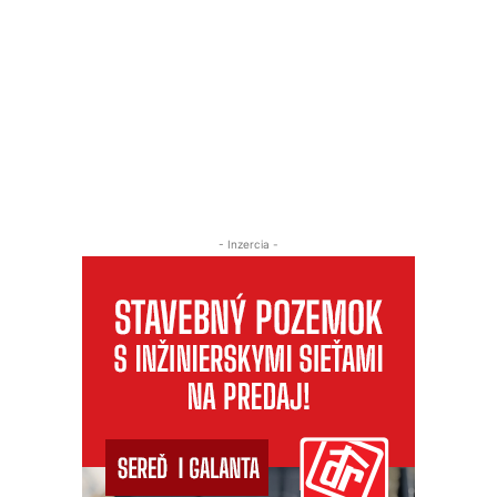
- Inzercia -