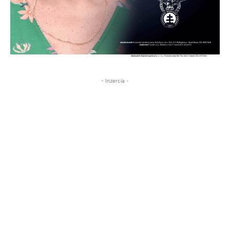
- Inzercia -