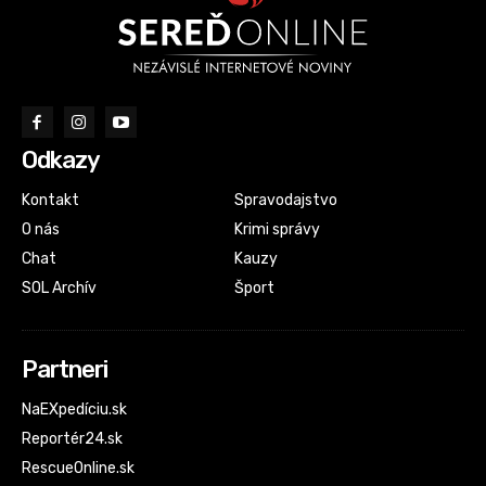
Odkazy
Kontakt
Spravodajstvo
O nás
Krimi správy
Chat
Kauzy
SOL Archív
Šport
Partneri
NaEXpedíciu.sk
Reportér24.sk
RescueOnline.sk