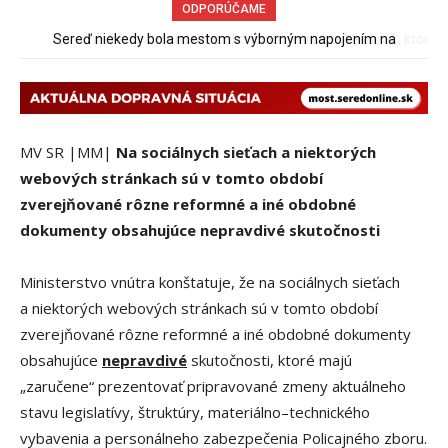
ODPORÚČAME
Pri venčení na Jesenského ulici mal usmrtiť psíka vlčiak, ktorý
mal voľne behať
MV SR |MM|
Na sociálnych sieťach a niektorých
webových stránkach sú v tomto období
zverejňované rôzne reformné a iné obdobné
dokumenty obsahujúce nepravdivé skutočnosti
Ministerstvo vnútra konštatuje, že na sociálnych sieťach
a niektorých webových stránkach sú v tomto období
zverejňované rôzne reformné a iné obdobné dokumenty
obsahujúce
nepravdivé
skutočnosti, ktoré majú
„zaručene“ prezentovať pripravované zmeny aktuálneho
stavu legislatívy, štruktúry, materiálno–technického
vybavenia a personálneho zabezpečenia Policajného zboru.