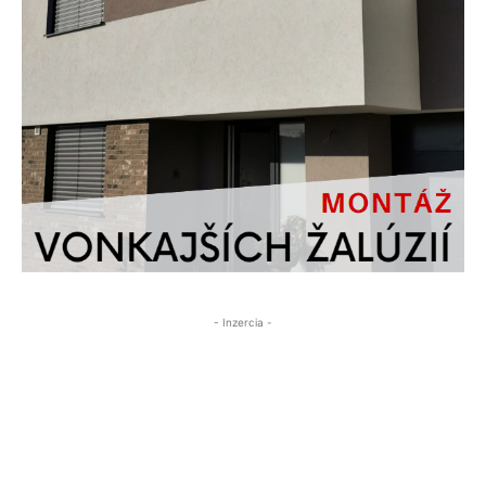
- Inzercia -