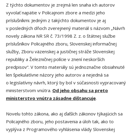
Z týchto dokumentov je zrejmá len snaha ich autorov
vyvolať napätie v Policajnom zbore a medzi jeho
príslušníkmi. Jedným z takýchto dokumentov je aj
v posledných dňoch zverejnený materiál s názvom „Návrh
novely zákona NR SR č. 73/1998 Z. z. o štátnej službe
príslušníkov Policajného zboru, Slovenskej informačnej
služby, Zboru väzenskej a justičnej stráže Slovenskej
republiky a Železničnej polície v znení neskorších
predpisov“. V tomto materiály sú jednoznačne obsiahnuté
len špekulatívne názory jeho autorov a nejedná sa
o legislatívny návrh, ktorý by bol v súčasnosti vypracovaný
ministerstvom vnútra.
Od jeho obsahu sa preto
ministerstvo vnútra zásadne dištancuje
.
Novelu tohto zákona, ako aj ďalších zákonov týkajúcich sa
Policajného zboru, jeho postavenia a úloh tak, ako to
vyplýva z Programového vyhlásenia vlády Slovenskej