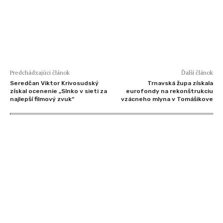
Predchádzajúci článok
Ďalší článok
Seredčan Viktor Krivosudský
Trnavská župa získala
získal ocenenie „Slnko v sieti za
eurofondy na rekonštrukciu
najlepší filmový zvuk“
vzácneho mlyna v Tomášikove