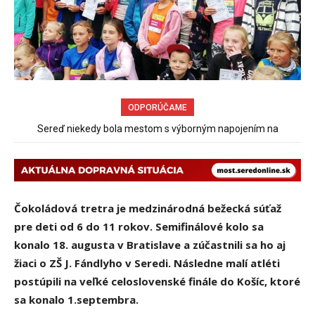
ODPORÚČAME
Obchádzka rozpadajúceho sa už uzatvoreného mosta ponad
železnicu spôsobuje nadmerné opotrebovanie ďalších ciest
Čokoládová tretra je medzinárodná bežecká súťaž
pre deti od 6 do 11 rokov. Semifinálové kolo sa
konalo 18. augusta v Bratislave a zúčastnili sa ho aj
žiaci o ZŠ J. Fándlyho v Seredi. Následne malí atléti
postúpili na veľké celoslovenské finále do Košíc, ktoré
sa konalo 1.septembra.