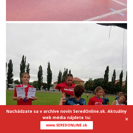
Nachádzate sa v archíve novín SeredOnline.sk. Aktuálny
web média nájdete tu:
✕
www.SEREDONLINE.sk