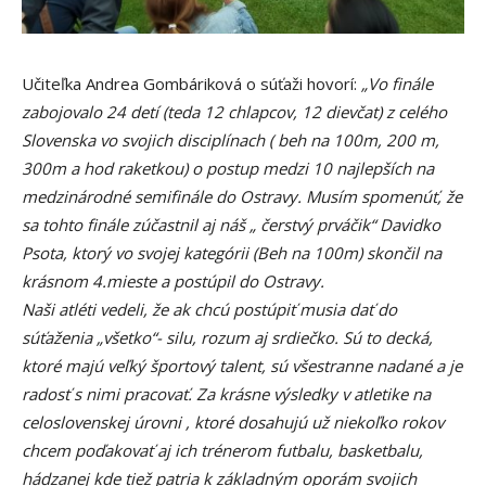
Učiteľka Andrea Gombáriková o súťaži hovorí:
„Vo finále
zabojovalo 24 detí (teda 12 chlapcov, 12 dievčat) z celého
Slovenska vo svojich disciplínach ( beh na 100m, 200 m,
300m a hod raketkou) o postup medzi 10 najlepších na
medzinárodné semifinále do Ostravy. Musím spomenúť, že
sa tohto finále zúčastnil aj náš „ čerstvý prváčik“ Davidko
Psota, ktorý vo svojej kategórii (Beh na 100m) skončil na
krásnom 4.mieste a postúpil do Ostravy.
Naši atléti vedeli, že ak chcú postúpiť musia dať do
súťaženia „všetko“- silu, rozum aj srdiečko. Sú to decká,
ktoré majú veľký športový talent, sú všestranne nadané a je
radosť s nimi pracovať. Za krásne výsledky v atletike na
celoslovenskej úrovni , ktoré dosahujú už niekoľko rokov
chcem poďakovať aj ich trénerom futbalu, basketbalu,
hádzanej kde tiež patria k základným oporám svojich