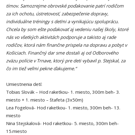
tímov. Samozrejme obrovské poďakovanie patrí rodičom
za ich ochotu, ústretovosť, zabezpečenie dopravy,
individuálne tréningy s deťmi a vynikajúcu spoluprácu.
Chcela by som ešte poďakovať aj vedeniu našej školy, ktoré
nás vo všetkých aktivitách podporuje a takisto aj rade
rodičov, ktorá nám finančne prispela na dopravu a pobyt v
Košiciach. Finančný dar sme dostali aj od Odborového
zväzu polície v Trnave, ktorý pre deti vybavil p. Stejskal, za
čo im tiež veľmi pekne ďakujeme.“
Umiestnenia detí:
Tobias Slovák – Hod raketkou- 1. miesto, 300m beh- 3.
miesto + 1. miesto – štafeta (3x50m)
Lea Fogelová- Hod raketkou- 1. miesto, 300m beh- 13.
miesto
Nina Stejskalová- Hod raketkou- 5. miesto, 300m beh-
15.miesto