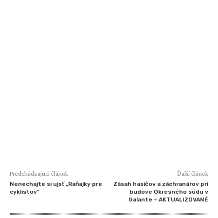
Predchádzajúci článok
Ďalší článok
Nenechajte si ujsť „Raňajky pre
Zásah hasičov a záchranárov pri
cyklistov“
budove Okresného súdu v
Galante – AKTUALIZOVANÉ