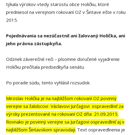
týkala výrokov vtedy starostu obce Holičku, ktoré
predniesol na verejnom rokovaní OZ v Šintave ešte v roku
2015.
Pojednávania sa nezúčastnil ani žalovaný Holička, ani
jeho právna zástupkyňa.
Odzneli záverečné reči – písomne doručené vyjadrenie
Holičku prečítala predsedkyňa senátu.
Po porade súdu, tento vyhlásil rozsudok.
Miroslav Holička je na najbližšom rokovaní OZ povinný
verejne sa žalobcovi Václavovi Jurčagovi ospravedlniť za
výroky prezentované na rokovaní OZ dňa 21.09.2015.
Rovnako je povinný verejne sa Jurčagovi ospravedlniť aj v
najbližšom Šintavskom spravodaji.
Text ospravedlnenia je