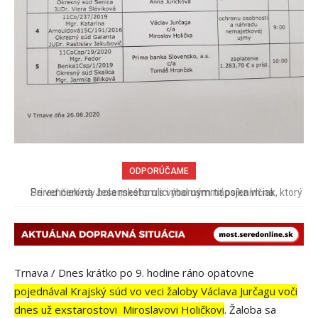
ODPORÚČAME
Pri venčení na Jesenského ulici mal usmrtiť psíka vlčiak, ktorý
mal voľne behať
Trnava / Dnes krátko po 9. hodine ráno opätovne
pojednával Krajský súd vo veci žaloby Václava Jurčagu voči
dnes už exstarostovi Miroslavovi Holičkovi
. Žaloba sa