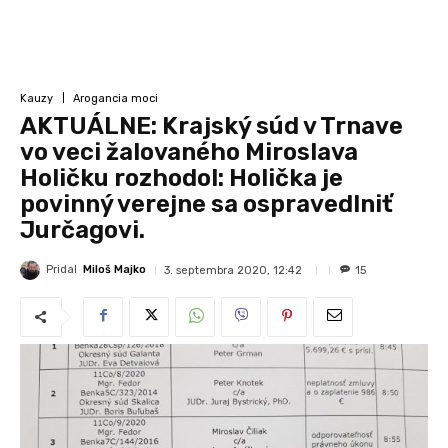
Kauzy
Arogancia moci
AKTUÁLNE: Krajský súd v Trnave
vo veci žalovaného Miroslava
Holičku rozhodol: Holička je
povinný verejne sa ospravedlniť
Jurčagovi.
Pridal
Miloš Majko
3. septembra 2020, 12:42
15