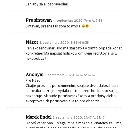
Len aby sa aj ospravedlnil….
Pre sintavan
4. septembra 2020, 7:46 At 7:46
Sintavan, presne tak som to myslel
Názor
5. septembra 2020, 8:35 At 8:35
Pan akozenovinar, ako ma starostka v tomto pripade konat
konkrétne? Ma napisat holickovi omluvnu rec? Aby ai si ty
nekopol, ze?
Anonym
5. septembra 2020, 13:13 At 13:13
Pre Názor
Čítajte prosím s porozumením, spájate dve udalosti, pani
starostka sa zrejme vydala cestou predchodcu s to sa jej
naznačuje. Ak bude porušovať zákony a predpisy alebo
akceptovať ich porušovanie je to pre obec zlé.
Marek Endel
5. septembra 2020, 21:47 At 21:47
Dobrý večer pán Jurčaga, mňa a možno aj čitateľov zaujíma,