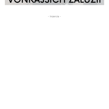
- Inzercia -