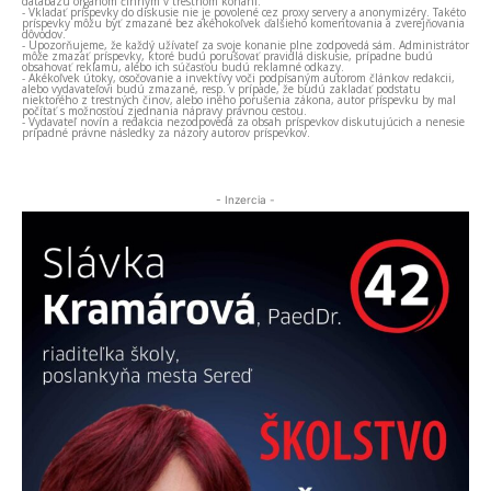
databázu orgánom činným v trestnom konaní.
- Vkladať príspevky do diskusie nie je povolené cez proxy servery a anonymizéry. Takéto
príspevky môžu byť zmazané bez akéhokoľvek ďalšieho komentovania a zverejňovania
dôvodov.
- Upozorňujeme, že každý užívateľ za svoje konanie plne zodpovedá sám. Administrátor
môže zmazať príspevky, ktoré budú porušovať pravidlá diskusie, prípadne budú
obsahovať reklamu, alebo ich súčasťou budú reklamné odkazy.
- Akékoľvek útoky, osočovanie a invektívy voči podpísaným autorom článkov redakcii,
alebo vydavateľovi budú zmazané, resp. v prípade, že budú zakladať podstatu
niektorého z trestných činov, alebo iného porušenia zákona, autor príspevku by mal
počítať s možnosťou zjednania nápravy právnou cestou.
- Vydavateľ novín a redakcia nezodpovedá za obsah príspevkov diskutujúcich a nenesie
prípadné právne následky za názory autorov príspevkov.
- Inzercia -