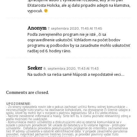
EXstarosta Holicka, ale aj dalsi pripadni adepti na klamstva,
vypoculi.
Anonym
7. septembra 2020, 11:45 At 11:45
Podľa zverejneného program nie je isté , či sa
ospravedlnenie uskutoční. Vzhľadom na počet bodov
programu aj podbodov by sa zasadnutie mohlo uskutočniť
radšej od 6. hodiny ráno.
Seeker
8. septembra 2020, 11:43 At 11:43
Na sudoch sa riešia samé hlúposti a nepodstatné veci….
Comments are closed.
UPOZORNENIE:
- Zo strany vydavateľa novín ide o pokus zachovať určitú formu voľnej komunikácie –
nezneužívajte túto snahu na osočovanie kohokoľvek, na ohováranie či šírenie údajov a
správ, ktoré by mohli byť v rozpore s platnou legislatívou SR a EÚ alebo etikou.
- Nešírte neoverené informácie a hoaxy. Šírte len to, k čomu poznáte relevantný zdroj a
podľa možnosti ho uvádzajte.
- Komunikácia medzi užívateľmi a diskutujúcimi ako aj ostatná komunikácia sa v
súlade s právnym poriadkom SR ukladá do databázy a to vrátane loginov - prístupov
užívateľov . Databáza providera poskytujúceho pripojenie do internetu zaznamenáva
tiež IP adresy užívateľov a ostatné identifikačné dáta. V prípade závažného porušenia
pravidiel, napríklad páchaním trestnej činnosti, je provider povinný vydať túto