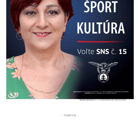
- Inzercia -