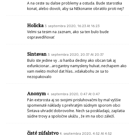
A na ceste su dalsie problemy a ostuda. Bude starostka
konat, alebo dovoli, aby sa NEkonanie obratilo proti nej?
Holicka
3. septembra 2020, 16:23 At 16:23
Velmi sa tesim na zaznam, ako sa ten bulo bude
ospravedlňovať
Sintavan
3. septembra 2020, 20:37 At 20:37
Bulo ste jedine vy ..si hanba dediny ako obcan tak aj
exfunkcionar…arogantny namysleny hulvat..nechapem ako
vam niekto mohol dat hlas…vdakabohu ze sa to
nezopakovalo
Anonym
4. septembra 2020, 0:47 At 0:47
Pán extsrosta aj so svojimi prisluhovačmi by mal vyššie
spomenuté náklady s prehratým súdnym sporom obci
Šintava uhradiť dobrovoľne. Nech sa poskladajú, zaplatia
súdne trovy a spoločne ukážu , že im na obci záleží.
čisté zúfalstvo
4. septembra 2020, 4:52 At 4:52