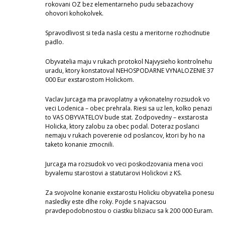
rokovani OZ bez elementarneho pudu sebazachovy
ohovori kohokolvek.
Spravodlivost si teda nasla cestu a meritorne rozhodnutie
padlo.
Obyvatelia maju v rukach protokol Najvysieho kontrolnehu
uradu, ktory konstatoval NEHOSPODARNE VYNALOZENIE 37
000 Eur exstarostom Holickom.
Vaclav Jurcaga ma pravoplatny a vykonatelny rozsudok vo
veci Lodenica – obec prehrala. Riesi sa uz len, kolko penazi
to VAS OBYVATELOV bude stat. Zodpovedny – exstarosta
Holicka, ktory zalobu za obec podal. Doteraz poslanci
nemaju v rukach poverenie od poslancov, ktori by ho na
taketo konanie zmocnili.
Jurcaga ma rozsudok vo veci poskodzovania mena voci
byvalemu starostovi a statutarovi Holickovi z KS.
Za svojvolne konanie exstarostu Holicku obyvatelia ponesu
nasledky este dlhe roky. Pojde s najvacsou
pravdepodobnostou o ciastku bliziacu sa k 200 000 Euram.