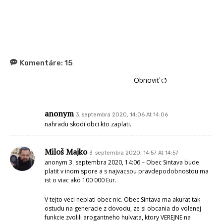
Komentáre:
15
Obnoviť ⭯
anonym
3. septembra 2020, 14:06 At 14:06
nahradu skodi obci kto zaplati.
Miloš Majko
3. septembra 2020, 14:57 At 14:57
anonym 3. septembra 2020, 14:06 – Obec Sintava bude
platit v inom spore a s najvacsou pravdepodobnostou ma
ist o viac ako 100 000 Eur.
V tejto veci neplati obec nic. Obec Sintava ma akurat tak
ostudu na generacie z dovodu, ze si obcania do volenej
funkcie zvolili arogantneho hulvata, ktory VEREJNE na