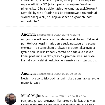
či súd určil aj plnenie v prípade, ak sa p. Holička nepríde
ospravedlniť na OZ. Je tam potom aj nejaké finančné
plnenie, ktoré by sa dalo následne vymáhať exekútorom?
Nemohli by ste prípadne bližšie informovať o rozhodnutí
súdu v danej veci? Je tu nejaká šanca na vykonateľnosť
rozhodnutia?
Anonym
5. septembra 2020, 22:18 At 22:18
Ano,ospravedlnenie je vymahatelne exekutorom. Takze,ak
pan Holicka nesplni nariadenie sudu,nastupuje na scenu
exekutor. Tak sa necham prekvapit ci bude tak aktivne a
rychle pan Holicka konat i v tomto pripade,ako aktivne
konal proti mne 8 rokov,resp. 12,pretoze este i na sude
klamal a vymyslal si neskutocne klamstva na moju osobu.
Anonym
5. septembra 2020, 22:20 At 22:20
Neviem preco to islo pod ,,anonim ,,ked som napisal svoje
meno. Jurcaga
Miloš Majko
5. septembra 2020, 22:34 At 22:34
Pan Jurcaga, tych aktivnych klamarov vo funkciach je viac.
Spracujeme audio z vyhlasenia rozsudku, aby si ho pan