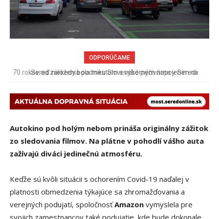
ODPORÚČAME
Sereď niekedy bola mestom s výborným napojením na
hromadnú dopravu – ANKETA
Autokino pod holým nebom prináša originálny zážitok
zo sledovania filmov. Na plátne v pohodlí vášho auta
zažívaj
ú diváci jedinečnú atmosféru.
Keďže sú kvôli situácii s ochorením Covid-19 naďalej v
platnosti obmedzenia týkajúce sa zhromažďovania a
verejných podujatí, spoločnosť
Amazon
vymyslela pre
svojich zamestnancov také podujatie, kde bude dokonale