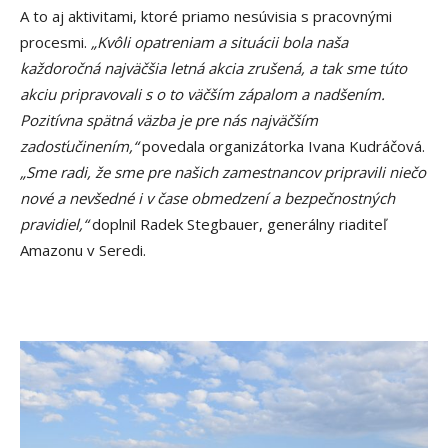
A to aj aktivitami, ktoré priamo nesúvisia s pracovnými
procesmi.
„Kvôli opatreniam a situácii bola naša
každoročná najväčšia letná akcia zrušená, a tak sme túto
akciu pripravovali s o to väčším zápalom a nadšením.
Pozitívna spätná väzba je pre nás najväčším
zadosťučinením,“
povedala organizátorka Ivana Kudráčová.
„Sme radi, že sme pre našich zamestnancov pripravili niečo
nové a nevšedné i v čase obmedzení a bezpečnostných
pravidiel,“
doplnil Radek Stegbauer, generálny riaditeľ
Amazonu v Seredi.