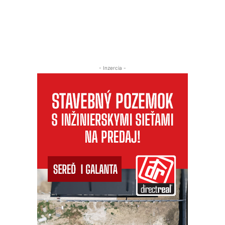
- Inzercia -