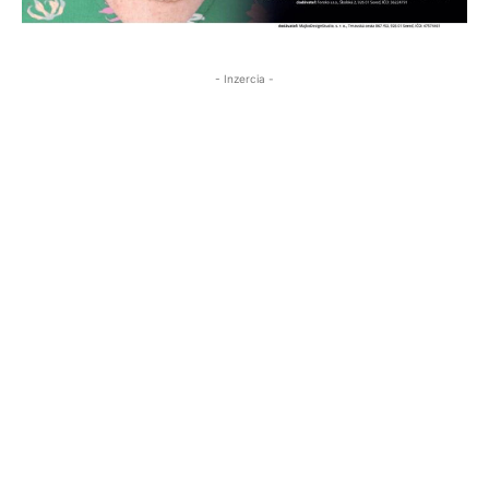
- Inzercia -