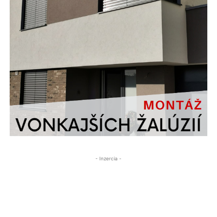
- Inzercia -