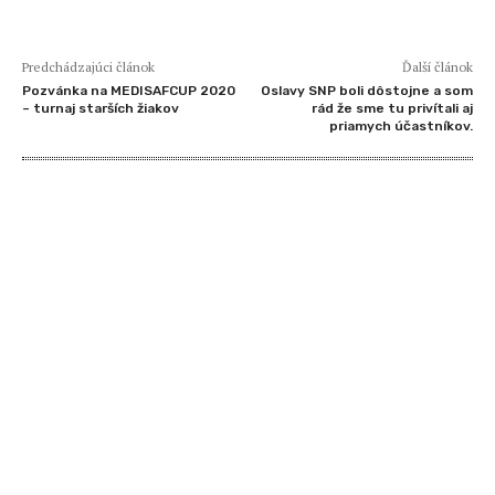
Predchádzajúci článok
Ďalší článok
Pozvánka na MEDISAFCUP 2020
Oslavy SNP boli dôstojne a som
– turnaj starších žiakov
rád že sme tu privítali aj
priamych účastníkov.