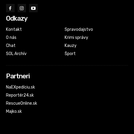
Odkazy
Kontakt
Spravodajstvo
O nás
Krimi správy
Chat
Kauzy
SOL Archív
Šport
Partneri
NaEXpedíciu.sk
Reportér24.sk
RescueOnline.sk
Majko.sk