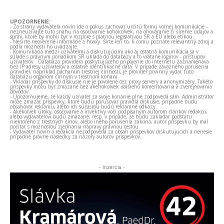
UPOZORNENIE:
- Zo strany vydavateľa novín ide o pokus zachovať určitú formu voľnej komunikácie –
nezneužívajte túto snahu na osočovanie kohokoľvek, na ohováranie či šírenie údajov a
správ, ktoré by mohli byť v rozpore s platnou legislatívou SR a EÚ alebo etikou.
- Nešírte neoverené informácie a hoaxy. Šírte len to, k čomu poznáte relevantný zdroj a
podľa možnosti ho uvádzajte.
- Komunikácia medzi užívateľmi a diskutujúcimi ako aj ostatná komunikácia sa v
súlade s právnym poriadkom SR ukladá do databázy a to vrátane loginov - prístupov
užívateľov . Databáza providera poskytujúceho pripojenie do internetu zaznamenáva
tiež IP adresy užívateľov a ostatné identifikačné dáta. V prípade závažného porušenia
pravidiel, napríklad páchaním trestnej činnosti, je provider povinný vydať túto
databázu orgánom činným v trestnom konaní.
- Vkladať príspevky do diskusie nie je povolené cez proxy servery a anonymizéry. Takéto
príspevky môžu byť zmazané bez akéhokoľvek ďalšieho komentovania a zverejňovania
dôvodov.
- Upozorňujeme, že každý užívateľ za svoje konanie plne zodpovedá sám. Administrátor
môže zmazať príspevky, ktoré budú porušovať pravidlá diskusie, prípadne budú
obsahovať reklamu, alebo ich súčasťou budú reklamné odkazy.
- Akékoľvek útoky, osočovanie a invektívy voči podpísaným autorom článkov redakcii,
alebo vydavateľovi budú zmazané, resp. v prípade, že budú zakladať podstatu
niektorého z trestných činov, alebo iného porušenia zákona, autor príspevku by mal
počítať s možnosťou zjednania nápravy právnou cestou.
- Vydavateľ novín a redakcia nezodpovedá za obsah príspevkov diskutujúcich a nenesie
prípadné právne následky za názory autorov príspevkov.
- Inzercia -