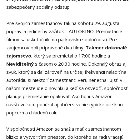
zabezpečený sociálny odstup.
Pre svojich zamestnancov tak na sobotu 29. augusta
pripravila jedinečný zážitok – AUTOKINO. Premietanie
filmov sa uskutočnilo na parkovisku spoločnosti. Pre
záujemcov boli pripravené dva filmy:
Takmer dokonalé
tajomstvo
, ktorý sa premietal o 17:00 hodine a
Neviditeľný
s časom o 20:30 hodine. Dokonalý obraz aj
zvuk, ktorý sa dal zároveň na určitej frekvencii naladiť na
autorádiu si niektorí zamestnanci veru nenechali ujsť. V
našom meste ide o novinku a keď sa osvedčí, spoločnosť
plánuje premietanie opakovať. Ako bonus Amazon
návštevníkom ponúkal aj občerstvenie typické pre kino –
popcorn a chladenú colu.
V spoločnosti Amazon sa snažia mať k zamestnancom
blízko a vytvoriť im priestor, do ktorého sa radi vracajú.