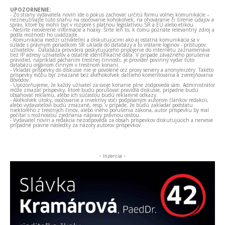
UPOZORNENIE:
- Zo strany vydavateľa novín ide o pokus zachovať určitú formu voľnej komunikácie –
nezneužívajte túto snahu na osočovanie kohokoľvek, na ohováranie či šírenie údajov a
správ, ktoré by mohli byť v rozpore s platnou legislatívou SR a EÚ alebo etikou.
- Nešírte neoverené informácie a hoaxy. Šírte len to, k čomu poznáte relevantný zdroj a
podľa možnosti ho uvádzajte.
- Komunikácia medzi užívateľmi a diskutujúcimi ako aj ostatná komunikácia sa v
súlade s právnym poriadkom SR ukladá do databázy a to vrátane loginov - prístupov
užívateľov . Databáza providera poskytujúceho pripojenie do internetu zaznamenáva
tiež IP adresy užívateľov a ostatné identifikačné dáta. V prípade závažného porušenia
pravidiel, napríklad páchaním trestnej činnosti, je provider povinný vydať túto
databázu orgánom činným v trestnom konaní.
- Vkladať príspevky do diskusie nie je povolené cez proxy servery a anonymizéry. Takéto
príspevky môžu byť zmazané bez akéhokoľvek ďalšieho komentovania a zverejňovania
dôvodov.
- Upozorňujeme, že každý užívateľ za svoje konanie plne zodpovedá sám. Administrátor
môže zmazať príspevky, ktoré budú porušovať pravidlá diskusie, prípadne budú
obsahovať reklamu, alebo ich súčasťou budú reklamné odkazy.
- Akékoľvek útoky, osočovanie a invektívy voči podpísaným autorom článkov redakcii,
alebo vydavateľovi budú zmazané, resp. v prípade, že budú zakladať podstatu
niektorého z trestných činov, alebo iného porušenia zákona, autor príspevku by mal
počítať s možnosťou zjednania nápravy právnou cestou.
- Vydavateľ novín a redakcia nezodpovedá za obsah príspevkov diskutujúcich a nenesie
prípadné právne následky za názory autorov príspevkov.
- Inzercia -