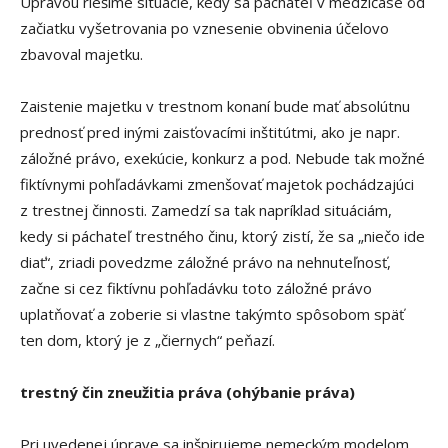
Úpravou riešime situácie, kedy sa páchateľ v medzičase od
začiatku vyšetrovania po vznesenie obvinenia účelovo
zbavoval majetku.
Zaistenie majetku v trestnom konaní bude mať absolútnu
prednosť pred inými zaisťovacími inštitútmi, ako je napr.
záložné právo, exekúcie, konkurz a pod. Nebude tak možné
fiktívnymi pohľadávkami zmenšovať majetok pochádzajúci
z trestnej činnosti. Zamedzí sa tak napríklad situáciám,
kedy si páchateľ trestného činu, ktorý zistí, že sa „niečo ide
diať“, zriadi povedzme záložné právo na nehnuteľnosť,
začne si cez fiktívnu pohľadávku toto záložné právo
uplatňovať a zoberie si vlastne takýmto spôsobom späť
ten dom, ktorý je z „čiernych“ peňazí.
trestný čin zneužitia práva (ohýbanie práva)
Pri uvedenej úprave sa inšpirujeme nemeckým modelom.