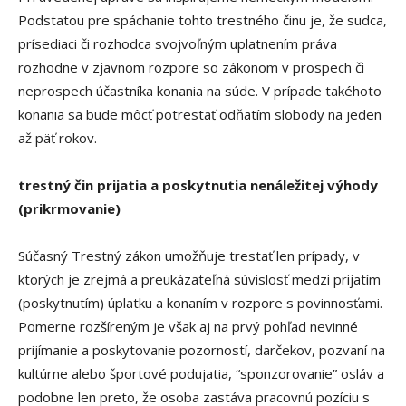
Podstatou pre spáchanie tohto trestného činu je, že sudca,
prísediaci či rozhodca svojvoľným uplatnením práva
rozhodne v zjavnom rozpore so zákonom v prospech či
neprospech účastníka konania na súde. V prípade takéhoto
konania sa bude môcť potrestať odňatím slobody na jeden
až päť rokov.
trestný čin prijatia a poskytnutia nenáležitej výhody
(prikrmovanie)
Súčasný Trestný zákon umožňuje trestať len prípady, v
ktorých je zrejmá a preukázateľná súvislosť medzi prijatím
(poskytnutím) úplatku a konaním v rozpore s povinnosťami.
Pomerne rozšíreným je však aj na prvý pohľad nevinné
prijímanie a poskytovanie pozornos­tí, darčekov, pozvaní na
kultúrne alebo športové podujatia, “sponzorovanie” osláv a
podobne len preto, že osoba zastáva pracovnú pozíciu s