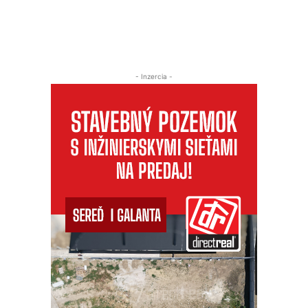
- Inzercia -