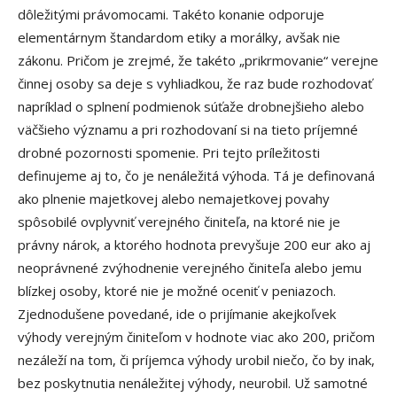
dôležitými právomocami. Takéto konanie odporuje
elementárnym štandardom etiky a morálky, avšak nie
zákonu. Pričom je zrejmé, že takéto „prikrmovanie“ verejne
činnej osoby sa deje s vyhliadkou, že raz bude rozhodovať
napríklad o splnení podmienok súťaže drobnejšieho alebo
väčšieho významu a pri rozhodovaní si na tieto príjemné
drobné pozornosti spomenie. Pri tejto príležitosti
definujeme aj to, čo je nenáležitá výhoda. Tá je definovaná
ako plnenie majetkovej alebo nemajetkovej povahy
spôsobilé ovplyvniť verejného činiteľa, na ktoré nie je
právny nárok, a ktorého hodnota prevyšuje 200 eur ako aj
neoprávnené zvýhodnenie verejného činiteľa alebo jemu
blízkej osoby, ktoré nie je možné oceniť v peniazoch.
Zjednodušene povedané, ide o prijímanie akejkoľvek
výhody verejným činiteľom v hodnote viac ako 200, pričom
nezáleží na tom, či príjemca výhody urobil niečo, čo by inak,
bez poskytnutia nenáležitej výhody, neurobil. Už samotné