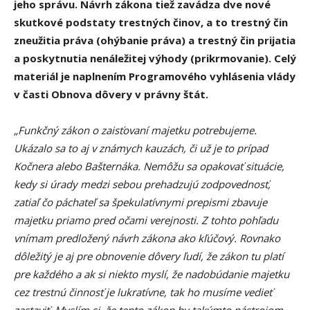
jeho správu. Návrh zákona tiež zavádza dve nové
skutkové podstaty trestných činov, a to trestný čin
zneužitia práva (ohýbanie práva) a trestný čin prijatia
a poskytnutia nenáležitej výhody (prikrmovanie). Celý
materiál je naplnením Programového vyhlásenia vlády
v časti Obnova dôvery v právny štát.
„Funkčný zákon o zaisťovaní majetku potrebujeme.
Ukázalo sa to aj v známych kauzách, či už je to prípad
Kočnera alebo Bašternáka. Nemôžu sa opakovať situácie,
kedy si úrady medzi sebou prehadzujú zodpovednosť,
zatiaľ čo páchateľ sa špekulatívnymi prepismi zbavuje
majetku priamo pred očami verejnosti. Z tohto pohľadu
vnímam predložený návrh zákona ako kľúčový. Rovnako
dôležitý je
aj
pre obnovenie dôvery ľudí, že zákon tu platí
pre každého a ak si niekto myslí, že nadobúdanie majetku
cez trestnú činnosť je lukratívne, tak ho musíme vedieť
zastaviť. Myslím si, že tento zákon by takýmto nástrojom