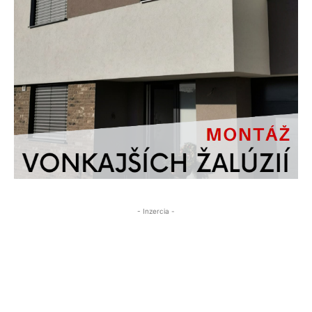
- Inzercia -