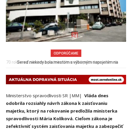
ODPORÚČAME
Sereď niekedy bola mestom s výborným napojením na
hromadnú dopravu – ANKETA
Ministerstvo spravodlivosti SR |MM|
Vláda dnes
odobrila rozsiahly návrh zákona k zaisťovaniu
majetku, ktorý na rokovanie predložila ministerka
spravodlivosti Mária Kolíková. Cieľom zákona je
zefektívniť systém zaisťovania majetku a zabezpečiť