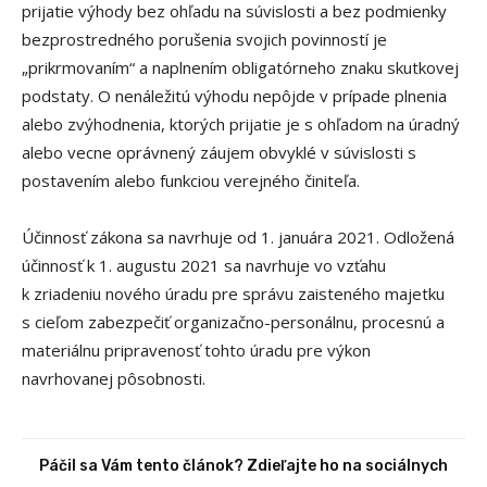
prijatie výhody bez ohľadu na súvislosti a bez podmienky
bezprostredného porušenia svojich povinností je
„prikrmovaním“ a naplnením obligatórneho znaku skutkovej
podstaty. O nenáležitú výhodu nepôjde v prípade plnenia
alebo zvýhodnenia, ktorých prijatie je s ohľadom na úradný
alebo vecne oprávnený záujem obvyklé v súvislosti s
postavením alebo funkciou verejného činiteľa.
Účinnosť zákona sa navrhuje od 1. januára 2021. Odložená
účinnosť k 1. augustu 2021 sa navrhuje vo vzťahu
k zriadeniu nového úradu pre správu zaisteného majetku
s cieľom zabezpečiť organizačno-personálnu, procesnú a
materiálnu pripravenosť tohto úradu pre výkon
navrhovanej pôsobnosti.
Páčil sa Vám tento článok? Zdieľajte ho na sociálnych