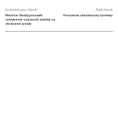
Predchádzajúci článok
Ďalší článok
Minister Budaj presadil
Povolenie všeobecnej výnimky
vyhlásenie vzácnych slanísk za
chránené areály