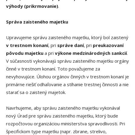
výhody (prikrmovanie)
.
Správa zaisteného majetku
Upravujeme správu zaisteného majetku, ktorý bol zaistený
v trestnom konaní
, pri
správe daní
, pri
preukazovaní
pôvodu majetku
a pri
výkone medzinárodných sankcií
.
V súčasnosti vykonávajú správu zaisteného majetku orgány
činné v trestnom konaní. Toto považujeme za
nevyhovujúce. Úlohou orgánov činných v trestnom konaní je
primárne riešiť odhaľovanie a stíhanie trestnej činnosti a nie
starať sa o zaistený majetok.
Navrhujeme, aby správu zaisteného majetku vykonával
nový Úrad pre správu zaisteného majetku, ktorý bude
rozpočtovou organizáciou ministerstva spravodlivosti. Pri
špecifickom type majetku (napr. zbrane, strelivo,