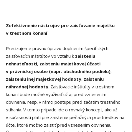
Zefektívnenie nástrojov pre zaisťovanie majetku
v trestnom konaní
Precizujeme právnu úpravu doplnením špecifických
zaisťovacích inštitútov vo vzťahu k
zaisteniu
nehnuteľnosti
,
zaisteniu majetkovej účasti
v právnickej osobe (napr. obchodného podielu)
,
zaisteniu inej majetkovej hodnoty
,
zaisteniu
náhradnej hodnoty
. Zaisťovacie inštitúty v trestnom
konaní bude možné využívať už aj pred vznesením
obvinenia, resp. v rámci postupu pred začatím trestného
stíhania. V tomto prípade ide o rovnaký koncept, ako už
v súčasnosti platí pre zaistenie peňažných prostriedkov na
účte, ktoré možno zaistiť pred vznesením obvinenia.