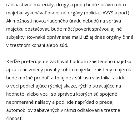
rádioaktívne materiály, drogy a pod.) budú správu tohto
majetku vykonávať osobitné orgány (polícia, JAVYS a pod.).
Ak možnosti novozriadeného úradu nebudú na správu
majetku postačovať, bude môcť poveriť správou aj iné
subjekty. Rovnaké oprávnenie majú už aj dnes orgány činné
v trestnom konaní alebo súd.
Keďže preferujeme zachovať hodnotu zaisteného majetku
aj za cenu zmeny povahy tohto majetku, zaistený majetok
bude možné predať, a to aj bez súhlasu vlastníka, ak ide
o veci podliehajúce rýchlej skaze, rýchlo strácajúce na
hodnote, alebo veci, so správou ktorých sú spojené
neprimerané náklady a pod. Ide napríklad o predaj
automobilov zabavených v rámci odhaľovania trestnej
činnosti.