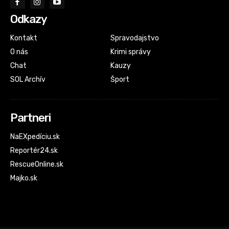
Odkazy
Kontakt
Spravodajstvo
O nás
Krimi správy
Chat
Kauzy
SOL Archív
Šport
Partneri
NaEXpedíciu.sk
Reportér24.sk
RescueOnline.sk
Majko.sk