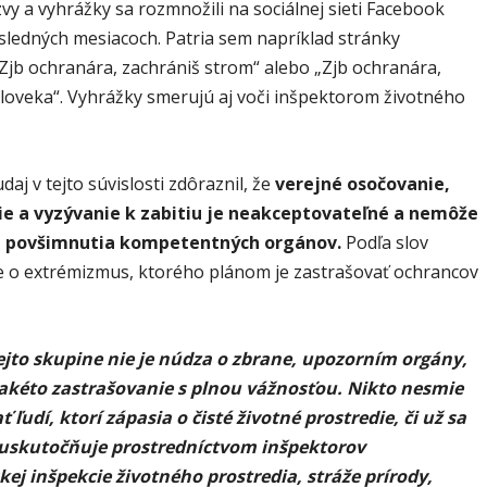
vy a vyhrážky sa rozmnožili na sociálnej sieti Facebook
sledných mesiacoch. Patria sem napríklad stránky
Zjb ochranára, zachrániš strom“ alebo „Zjb ochranára,
človeka“. Vyhrážky smerujú aj voči inšpektorom životného
daj v tejto súvislosti zdôraznil, že
verejné osočovanie,
ie a vyzývanie k zabitiu je neakceptovateľné a nemôže
z povšimnutia kompetentných orgánov.
Podľa slov
de o extrémizmus, ktorého plánom je zastrašovať ochrancov
ejto skupine nie je núdza o zbrane, upozorním orgány,
takéto zastrašovanie s plnou vážnosťou. Nikto nesmie
 ľudí, ktorí zápasia o čisté životné prostredie, či už sa
 uskutočňuje prostredníctvom inšpektorov
kej inšpekcie životného prostredia, stráže prírody,