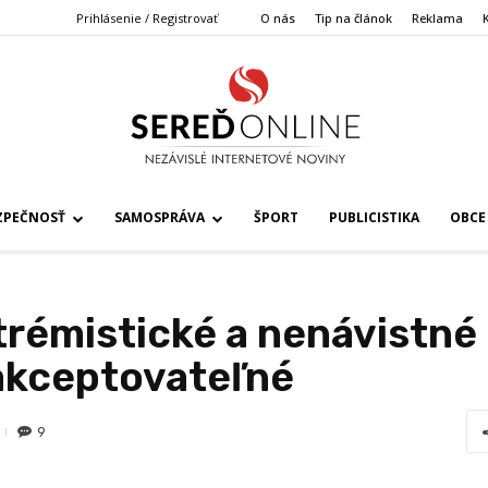
Prihlásenie / Registrovať
O nás
Tip na článok
Reklama
ZPEČNOSŤ
SAMOSPRÁVA
ŠPORT
PUBLICISTIKA
OBCE
trémistické a nenávistné 
akceptovateľné
9