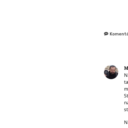
Komentá
M
N
t
m
S
n
s
N