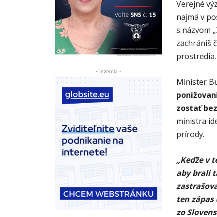
Verejné výz
najmä v po
s názvom „
zachrániš 
prostredia.
- Inzercia -
Minister Bu
ponižovan
zostať be
ministra i
prírody.
„Keďže v t
aby brali 
zastrašovať
ten zápas
zo Slovens