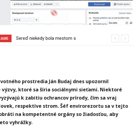
Sereď niekedy bola mestom s
Pri venčení na Jesenského ulici mal
ČAME
výborným napojením na hromadnú
usmrtiť psíka vlčiak, ktorý mal voľne
dopravu – ANKETA
behať
ivotného prostredia Ján Budaj dnes upozornil
 výzvy, ktoré sa šíria sociálnymi sieťami. Niektoré
yzývajú k zabitiu ochrancov prírody, čím sa vraj
lovek, respektíve strom. Šéf envirorezortu sa v tejto
 obráti na kompetentné orgány so žiadosťou, aby
tieto vyhrážky.