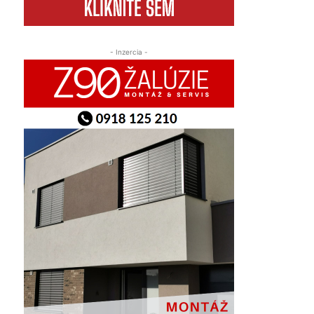
- Inzercia -