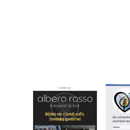
- Inzercia -