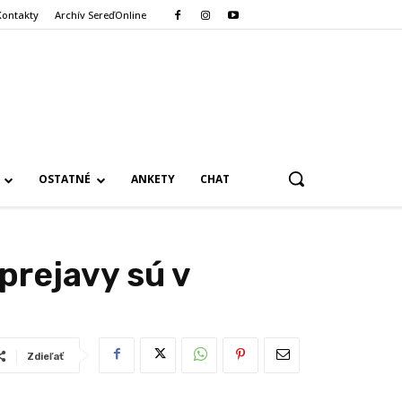
Kontakty
Archív SereďOnline
OSTATNÉ
ANKETY
CHAT
prejavy sú v
Zdieľať