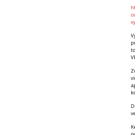
h
o
v
V
p
t
V
Z
v
a
k
D
v
K
p