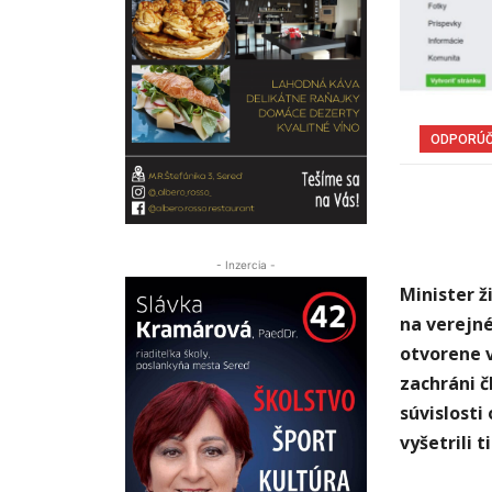
ODPORÚ
- Inzercia -
Minister ž
na verejné
otvorene v
zachráni č
súvislosti
vyšetrili 