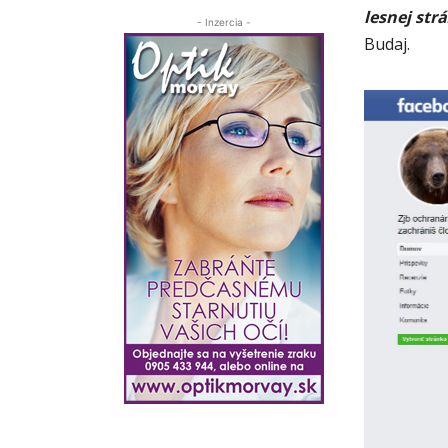
lesnej str
- Inzercia -
Budaj.