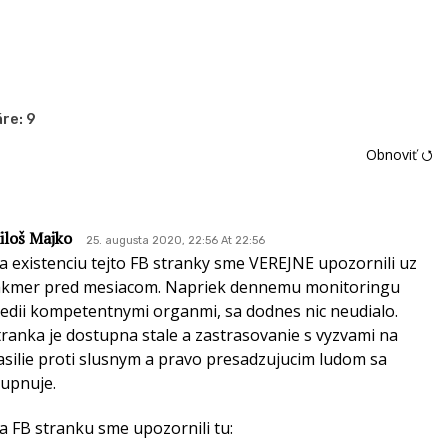
re:
9
Obnoviť ⭯
iloš Majko
25. augusta 2020, 22:56 At 22:56
a existenciu tejto FB stranky sme VEREJNE upozornili uz
akmer pred mesiacom. Napriek dennemu monitoringu
edii kompetentnymi organmi, sa dodnes nic neudialo.
tranka je dostupna stale a zastrasovanie s vyzvami na
asilie proti slusnym a pravo presadzujucim ludom sa
tupnuje.
a FB stranku sme upozornili tu: