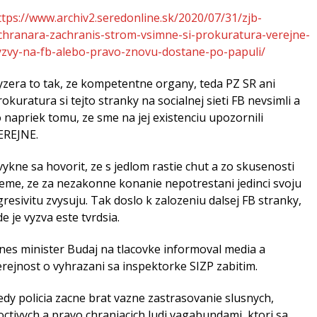
ttps://www.archiv2.seredonline.sk/2020/07/31/zjb-
chranara-zachranis-strom-vsimne-si-prokuratura-verejne-
yzvy-na-fb-alebo-pravo-znovu-dostane-po-papuli/
yzera to tak, ze kompetentne organy, teda PZ SR ani
rokuratura si tejto stranky na socialnej sieti FB nevsimli a
o napriek tomu, ze sme na jej existenciu upozornili
EREJNE.
vykne sa hovorit, ze s jedlom rastie chut a zo skusenosti
ieme, ze za nezakonne konanie nepotrestani jedinci svoju
gresivitu zvysuju. Tak doslo k zalozeniu dalsej FB stranky,
de je vyzva este tvrdsia.
nes minister Budaj na tlacovke informoval media a
erejnost o vyhrazani sa inspektorke SIZP zabitim.
edy policia zacne brat vazne zastrasovanie slusnych,
octivych a pravo chraniacich ludi vagabundami, ktori sa