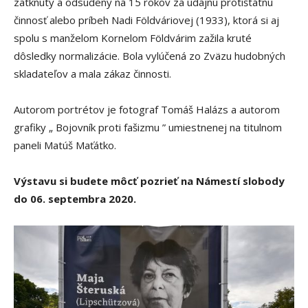
zatknutý a odsúdený na 15 rokov za údajnú protištátnu
činnosť alebo príbeh Nadi Földváriovej (1933), ktorá si aj
spolu s manželom Kornelom Földvárim zažila kruté
dôsledky normalizácie. Bola vylúčená zo Zväzu hudobných
skladateľov a mala zákaz činnosti.
Autorom portrétov je fotograf Tomáš Halázs a autorom
grafiky „ Bojovník proti fašizmu ” umiestnenej na titulnom
paneli Matúš Maťátko.
Výstavu si budete môcť pozrieť na Námestí slobody
do 06. septembra 2020.