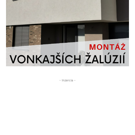
- Inzercia -