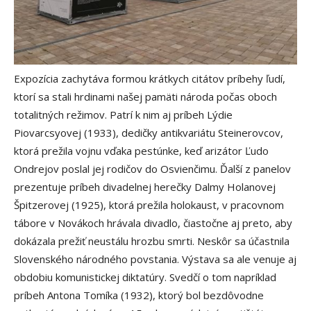
Expozícia zachytáva formou krátkych citátov príbehy ľudí,
ktorí sa stali hrdinami našej pamäti národa počas oboch
totalitných režimov. Patrí k nim aj príbeh Lýdie
Piovarcsyovej (1933), dedičky antikvariátu Steinerovcov,
ktorá prežila vojnu vďaka pestúnke, keď arizátor Ľudo
Ondrejov poslal jej rodičov do Osvienčimu. Ďalší z panelov
prezentuje príbeh divadelnej herečky Dalmy Holanovej
Špitzerovej (1925), ktorá prežila holokaust, v pracovnom
tábore v Novákoch hrávala divadlo, čiastočne aj preto, aby
dokázala prežiť neustálu hrozbu smrti. Neskôr sa účastnila
Slovenského národného povstania. Výstava sa ale venuje aj
obdobiu komunistickej diktatúry. Svedčí o tom napríklad
príbeh Antona Tomíka (1932), ktorý bol bezdôvodne