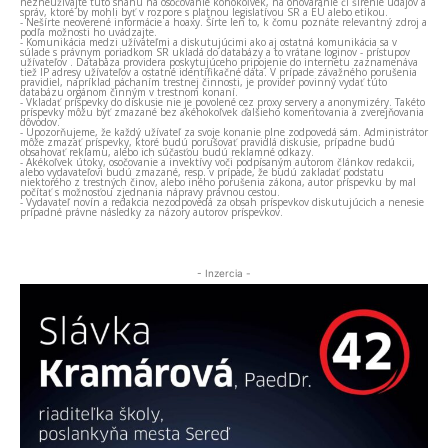
nezneužívajte túto snahu na osočovanie kohokoľvek, na ohováranie či šírenie údajov a
správ, ktoré by mohli byť v rozpore s platnou legislatívou SR a EÚ alebo etikou.
- Nešírte neoverené informácie a hoaxy. Šírte len to, k čomu poznáte relevantný zdroj a
podľa možnosti ho uvádzajte.
- Komunikácia medzi užívateľmi a diskutujúcimi ako aj ostatná komunikácia sa v
súlade s právnym poriadkom SR ukladá do databázy a to vrátane loginov - prístupov
užívateľov . Databáza providera poskytujúceho pripojenie do internetu zaznamenáva
tiež IP adresy užívateľov a ostatné identifikačné dáta. V prípade závažného porušenia
pravidiel, napríklad páchaním trestnej činnosti, je provider povinný vydať túto
databázu orgánom činným v trestnom konaní.
- Vkladať príspevky do diskusie nie je povolené cez proxy servery a anonymizéry. Takéto
príspevky môžu byť zmazané bez akéhokoľvek ďalšieho komentovania a zverejňovania
dôvodov.
- Upozorňujeme, že každý užívateľ za svoje konanie plne zodpovedá sám. Administrátor
môže zmazať príspevky, ktoré budú porušovať pravidlá diskusie, prípadne budú
obsahovať reklamu, alebo ich súčasťou budú reklamné odkazy.
- Akékoľvek útoky, osočovanie a invektívy voči podpísaným autorom článkov redakcii,
alebo vydavateľovi budú zmazané, resp. v prípade, že budú zakladať podstatu
niektorého z trestných činov, alebo iného porušenia zákona, autor príspevku by mal
počítať s možnosťou zjednania nápravy právnou cestou.
- Vydavateľ novín a redakcia nezodpovedá za obsah príspevkov diskutujúcich a nenesie
prípadné právne následky za názory autorov príspevkov.
- Inzercia -