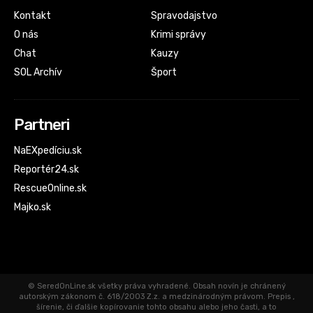
Kontakt
Spravodajstvo
O nás
Krimi správy
Chat
Kauzy
SOL Archív
Šport
Partneri
NaEXpedíciu.sk
Reportér24.sk
RescueOnline.sk
Majko.sk
© SeredOnLine.sk všetky práva vyhradené. Obsah novín je chránený
autorským zákonom č. 618/2003 Z.z. a medzinárodným právom. Prepis ,
šírenie, či ďalšie kopírovanie tohto obsahu alebo jeho časti, a to