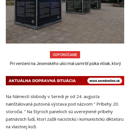
ODPORÚČAME
Pri venčení na Jesenského ulici mal usmrtiť psíka vlčiak, ktorý
mal voľne behať
Na Námestí slobody v Seredi je od 24. augusta
nainštalovaná putovná výstava pod názvom “ Príbehy 20.
storočia. “ Na štyroch paneloch sú uverejnené príbehy
pätnástich ľudí, ktorí zažili nacistickú i komunistickú diktatúru
na vlastnej koži.