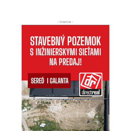
- Inzercia -