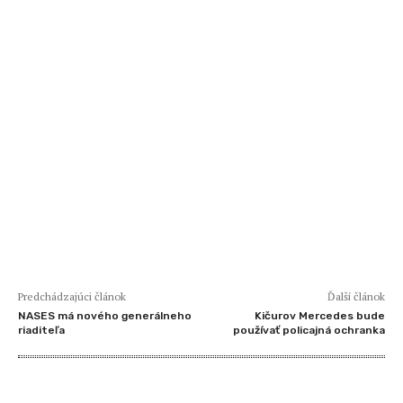
Predchádzajúci článok
Ďalší článok
NASES má nového generálneho
Kičurov Mercedes bude
riaditeľa
používať policajná ochranka