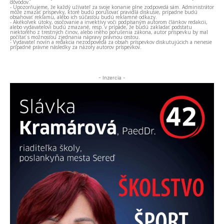
dôvodov.
- Upozorňujeme, že každý užívateľ za svoje konanie plne zodpovedá sám. Administrátor
môže zmazať príspevky, ktoré budú porušovať pravidlá diskusie, prípadne budú
obsahovať reklamu, alebo ich súčasťou budú reklamné odkazy.
- Akékoľvek útoky, osočovanie a invektívy voči podpísaným autorom článkov redakcii,
alebo vydavateľovi budú zmazané, resp. v prípade, že budú zakladať podstatu
niektorého z trestných činov, alebo iného porušenia zákona, autor príspevku by mal
počítať s možnosťou zjednania nápravy právnou cestou.
- Vydavateľ novín a redakcia nezodpovedá za obsah príspevkov diskutujúcich a nenesie
prípadné právne následky za názory autorov príspevkov.
- Inzercia -