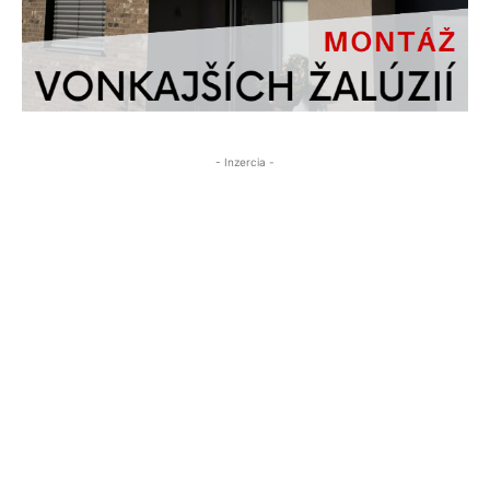
- Inzercia -