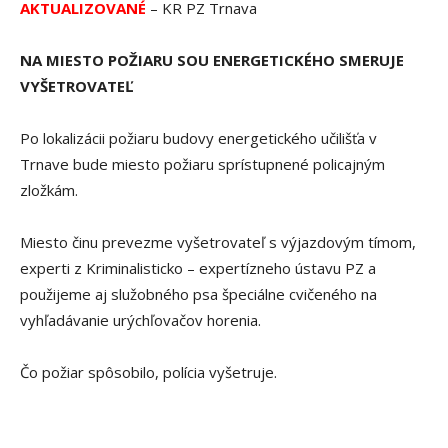
AKTUALIZOVANÉ
– KR PZ Trnava
NA MIESTO POŽIARU SOU ENERGETICKÉHO SMERUJE
VYŠETROVATEĽ
Po lokalizácii požiaru budovy energetického učilišťa v
Trnave bude miesto požiaru sprístupnené policajným
zložkám.
Miesto činu prevezme vyšetrovateľ s výjazdovým tímom,
experti z Kriminalisticko – expertízneho ústavu PZ a
použijeme aj služobného psa špeciálne cvičeného na
vyhľadávanie urýchľovačov horenia.
Čo požiar spôsobilo, polícia vyšetruje.