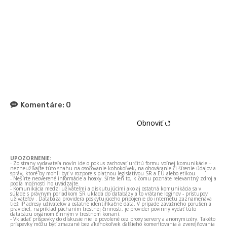
Komentáre:
0
Obnoviť ⭯
UPOZORNENIE:
- Zo strany vydavateľa novín ide o pokus zachovať určitú formu voľnej komunikácie –
nezneužívajte túto snahu na osočovanie kohokoľvek, na ohováranie či šírenie údajov a
správ, ktoré by mohli byť v rozpore s platnou legislatívou SR a EÚ alebo etikou.
- Nešírte neoverené informácie a hoaxy. Šírte len to, k čomu poznáte relevantný zdroj a
podľa možnosti ho uvádzajte.
- Komunikácia medzi užívateľmi a diskutujúcimi ako aj ostatná komunikácia sa v
súlade s právnym poriadkom SR ukladá do databázy a to vrátane loginov - prístupov
užívateľov . Databáza providera poskytujúceho pripojenie do internetu zaznamenáva
tiež IP adresy užívateľov a ostatné identifikačné dáta. V prípade závažného porušenia
pravidiel, napríklad páchaním trestnej činnosti, je provider povinný vydať túto
databázu orgánom činným v trestnom konaní.
- Vkladať príspevky do diskusie nie je povolené cez proxy servery a anonymizéry. Takéto
príspevky môžu byť zmazané bez akéhokoľvek ďalšieho komentovania a zverejňovania