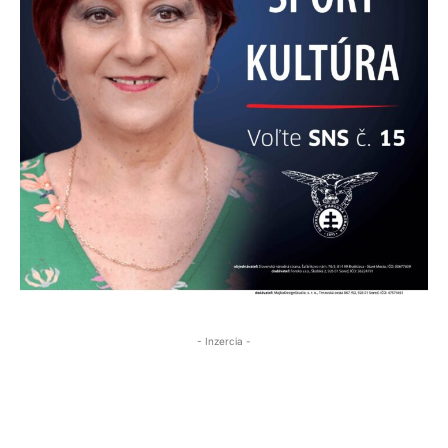
- Inzercia -